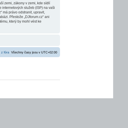
í zemi, zákony v zemi, kde sídlí
 internetových služeb (ISP) na vaši
 má právo odstranit, upravit,
bázi. Přestože „DJforum.cz“ ani
tému, který by mohl vést ke
 z fóra
Všechny časy jsou v
UTC+02:00