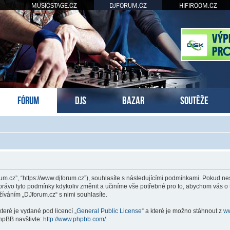
MUSICSTAGE.CZ
DJFORUM.CZ
HIFIROOM.CZ
FÓRUM
DJS
BAZAR
SOUTĚŽE
rum.cz”, “https://www.djforum.cz”), souhlasíte s následujícími podmínkami. Pokud n
 právo tyto podmínky kdykoliv změnit a učiníme vše potřebné pro to, abychom vás o 
váním „DJforum.cz“ s nimi souhlasíte.
teré je vydané pod licencí „
General Public License
“ a které je možno stáhnout z
w
hpBB navštivte:
http://www.phpbb.com/
.