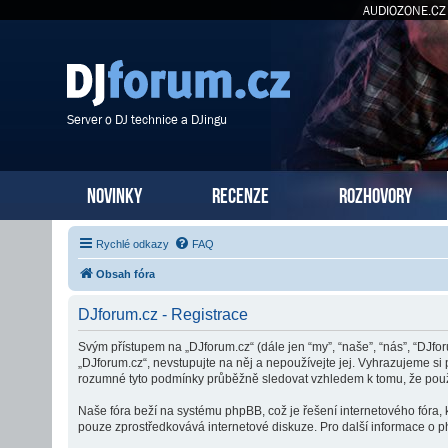
AUDIOZONE.CZ
Server o DJ technice a DJingu
NOVINKY
RECENZE
ROZHOVORY
Rychlé odkazy
FAQ
Obsah fóra
DJforum.cz - Registrace
Svým přístupem na „DJforum.cz“ (dále jen “my”, “naše”, “nás”, “DJfo
„DJforum.cz“, nevstupujte na něj a nepoužívejte jej. Vyhrazujeme si
rozumné tyto podmínky průběžně sledovat vzhledem k tomu, že použí
Naše fóra beží na systému phpBB, což je řešení internetového fóra, k
pouze zprostředkovává internetové diskuze. Pro další informace o p