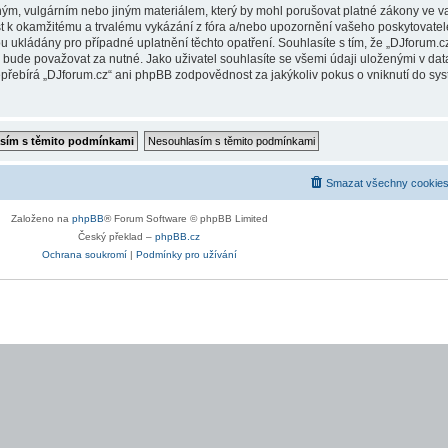
ým, vulgárním nebo jiným materiálem, který by mohl porušovat platné zákony ve vaš
t k okamžitému a trvalému vykázání z fóra a/nebo upozornění vašeho poskytovatele
 ukládány pro případné uplatnění těchto opatření. Souhlasíte s tím, že „DJforum.cz“
ude považovat za nutné. Jako uživatel souhlasíte se všemi údaji uloženými v data
přebírá „DJforum.cz“ ani phpBB zodpovědnost za jakýkoliv pokus o vniknutí do sys
Smazat všechny cookies
Založeno na
phpBB
® Forum Software © phpBB Limited
Český překlad –
phpBB.cz
Ochrana soukromí
|
Podmínky pro užívání