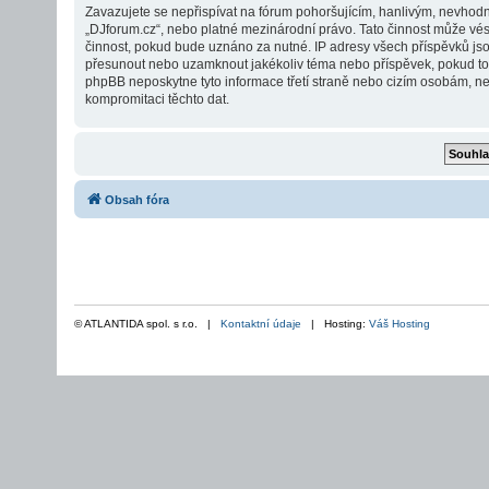
Zavazujete se nepřispívat na fórum pohoršujícím, hanlivým, nevhodn
„DJforum.cz“, nebo platné mezinárodní právo. Tato činnost může vés
činnost, pokud bude uznáno za nutné. IP adresy všech příspěvků jsou
přesunout nebo uzamknout jakékoliv téma nebo příspěvek, pokud to b
phpBB neposkytne tyto informace třetí straně nebo cizím osobám, ne
kompromitaci těchto dat.
Obsah fóra
© ATLANTIDA spol. s r.o. |
Kontaktní údaje
| Hosting:
Váš Hosting