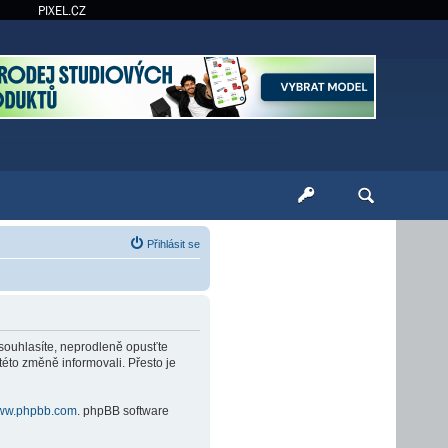
PIXEL.CZ
Přihlásit se
esouhlasíte, neprodleně opusťte
této změně informovali. Přesto je
ww.phpbb.com
. phpBB software