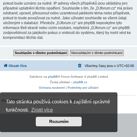
pokud bude uznáno za nutné. IP adresy všech příspěvků jsou ukládány pro
případné uplatnění těchto opatření. Souhlasíte s tím, že „DJforum.cz“ má právo
odstranit, upravit, přesunout nebo uzamknout jakékoliv téma nebo příspěvek,
pokud to bude považovat za nutné. Jako uživatel souhlasíte se všemi údaji
uloženými v databázi. Přestože „DJforum.cz“ ani phpBB neposkytne tyto
informace třetí straně nebo cizím osobám, nepřebírá „DJforum.cz“ ani phpBB
zodpovědnost za jakýkoliv pokus o vniknutí do systému, který by mohl vést ke
kompromitaci těchto dat.
Obsah fóra
Všechny časy jsou v
UTC+02:00
Založeno na
phpBB
® Forum Software © phpBB Limited
Český překlad –
phpBB.cz
Ochrana soukromí
|
Podmínky pro užívání
© ATLANTIDA spol. s r.o. |
Kontaktní údaje
| Hosting:
Váš Hosting
Tato stránka používá cookies k zajištění správné
funkčnosti.
Zjistit více
Rozumím