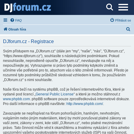
Server o DJ technice a DJingu
FAQ
Přihlásit se
H
Obsah fóra
l
DJforum.cz - Registrace
e
d
Svým přístupem na „DJforum.cz“ (dále jen “my”, “naše”, “nás”, “DJforum.cz”,
“https://www.djforum.cz”), souhlasíte s následujícími podmínkami. Pokud
a
nesouhlasíte, neprodleně opusťte „DJforum.cz“, nevstupujte na něj a
t
nepoužívejte jej. Vyhrazujeme si právo tyto podmínky kdykoliv změnit a
učiníme vše potřebné pro to, abychom vás o této změně informovali. Přesto je
rozumné tyto podmínky průběžně sledovat vzhledem k tomu, že používáním
„DJforum.cz“ s nimi souhlasíte.
Naše fóra beží na systému phpBB, což je řešení internetového fóra, které je
vydané pod licencí „
General Public License
“ a které je možno stáhnout z
www.phpbb.com
. phpBB software pouze zprostředkovává internetové diskuze.
Pro další informace o phpBB navštivte:
http://www.phpbb.com/
.
Zavazujete se nepřispívat na fórum pohoršujícím, hanlivým, nevhodným,
vulgárním nebo jiným materiálem, který by mohl porušovat platné zákony ve
vaší zemi, zákony v zemi, kde sídlí „DJforum.cz“, nebo platné mezinárodní
právo. Tato činnost může vést k okamžitému a trvalému vykázání z fóra a/nebo
upozornění vašeho poskytovatele internetových služeb (ISP) na vaši činnost,