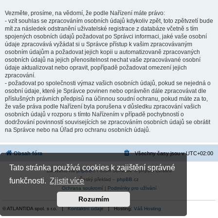
Vezměte, prosíme, na vědomí, že podle Nařízení máte právo:
- vzít souhlas se zpracováním osobních údajů kdykoliv zpět, toto zpětvzetí bude
mít za následek odstranění uživatelské registrace z databáze včetně s tím
spojených osobních údajů požadovat po Správci informaci, jaké vaše osobní
údaje zpracovává vyžádat si u Správce přístup k vašim zpracovávaným
osobním údajům a požadovat jejich kopii u automatizovaně zpracovaných
osobních údajů na jejich přenositelnost nechat vaše zpracovávané osobní
údaje aktualizovat nebo opravit, popřípadě požadovat omezení jejich
zpracování.
- požadovat po společnosti výmaz vašich osobních údajů, pokud se nejedná o
osobní údaje, které je Správce povinen nebo oprávněn dále zpracovávat dle
příslušných právních předpisů na účinnou soudní ochranu, pokud máte za to,
že vaše práva podle Nařízení byla porušena v důsledku zpracování vašich
osobních údajů v rozporu s tímto Nařízením v případě pochybností o
dodržování povinností souvisejících se zpracováním osobních údajů se obrátit
na Správce nebo na Úřad pro ochranu osobních údajů.
Obsah fóra
Všechny časy jsou v
UTC+02:00
Tato stránka používá cookies k zajištění správné
Založeno na
phpBB
® Forum Software © phpBB Limited
Český překlad –
phpBB.cz
funkčnosti.
Zjistit více
Ochrana soukromí
|
Podmínky pro užívání
Rozumím
© ATLANTIDA spol. s r.o. |
Kontaktní údaje
| Hosting:
Váš Hosting