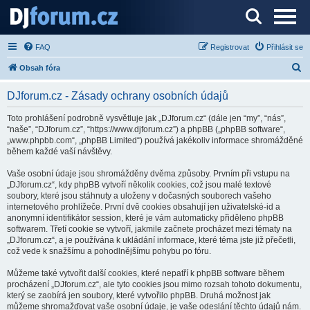
Server o DJ technice a DJingu
FAQ
Registrovat
Přihlásit se
H
Obsah fóra
l
DJforum.cz - Zásady ochrany osobních údajů
e
d
Toto prohlášení podrobně vysvětluje jak „DJforum.cz“ (dále jen “my”, “nás”,
“naše”, “DJforum.cz”, “https://www.djforum.cz”) a phpBB („phpBB software“,
a
„www.phpbb.com“, „phpBB Limited“) používá jakékoliv informace shromážděné
t
během každé vaší návštěvy.
Vaše osobní údaje jsou shromážděny dvěma způsoby. Prvním při vstupu na
„DJforum.cz“, kdy phpBB vytvoří několik cookies, což jsou malé textové
soubory, které jsou stáhnuty a uloženy v dočasných souborech vašeho
internetového prohlížeče. První dvě cookies obsahují jen uživatelské-id a
anonymní identifikátor session, které je vám automaticky přiděleno phpBB
softwarem. Třetí cookie se vytvoří, jakmile začnete procházet mezi tématy na
„DJforum.cz“, a je používána k ukládání informace, které téma jste již přečetli,
což vede k snažšímu a pohodlnějšímu pohybu po fóru.
Můžeme také vytvořit další cookies, které nepatří k phpBB software během
procházení „DJforum.cz“, ale tyto cookies jsou mimo rozsah tohoto dokumentu,
který se zaobírá jen soubory, které vytvořilo phpBB. Druhá možnost jak
můžeme shromažďovat vaše osobní údaje, je vaše odeslání těchto údajů nám.