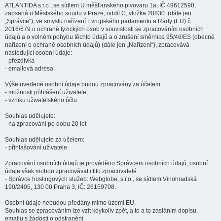
ATLANTIDA s.r.o., se sídlem U měšťanského pivovaru 1a, IČ 49612590,
zapsaná u Městského soudu v Praze, oddíl C, vložka 20830. (dále jen
„Správce“), ve smyslu nařízení Evropského parlamentu a Rady (EU) č.
2016/679 o ochraně fyzických osob v souvislosti se zpracováním osobních
údajů a o volném pohybu těchto údajů a o zrušení směrnice 95/46/ES (obecné
nařízení o ochraně osobních údajů) (dále jen „Nařízení“), zpracovává
následující osobní údaje:
- přezdívka
- emailová adresa
Výše uvedené osobní údaje budou zpracovány za účelem:
- možnosti přihlášení uživatele,
- vzniku uživatelského účtu.
Souhlas udělujete:
- na zpracování po dobu 20 let
Souhlas udělujete za účelem:
- přihlašování uživatele.
Zpracování osobních údajů je prováděno Správcem osobních údajů, osobní
údaje však mohou zpracovávat i tito zpracovatelé:
- Správce hostingových služeb: Webglobe, s.r.o., se sídlem Vinohradská
190/2405, 130 00 Praha 3, IČ: 26159708.
Osobní údaje nebudou předány mimo území EU.
Souhlas se zpracováním lze vzít kdykoliv zpět, a to a to zasláním dopisu,
emailu s žádostí o odstranění.