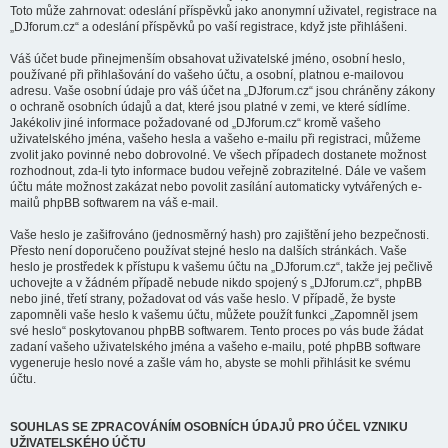
Toto může zahrnovat: odeslání příspěvků jako anonymní uživatel, registrace na
„DJforum.cz“ a odeslání příspěvků po vaší registrace, když jste přihlášeni.
Váš účet bude přinejmenším obsahovat uživatelské jméno, osobní heslo,
používané při přihlašování do vašeho účtu, a osobní, platnou e-mailovou
adresu. Vaše osobní údaje pro váš účet na „DJforum.cz“ jsou chráněny zákony
o ochraně osobních údajů a dat, které jsou platné v zemi, ve které sídlíme.
Jakékoliv jiné informace požadované od „DJforum.cz“ kromě vašeho
uživatelského jména, vašeho hesla a vašeho e-mailu při registraci, můžeme
zvolit jako povinné nebo dobrovolné. Ve všech případech dostanete možnost
rozhodnout, zda-li tyto informace budou veřejně zobrazitelné. Dále ve vašem
účtu máte možnost zakázat nebo povolit zasílání automaticky vytvářených e-
mailů phpBB softwarem na váš e-mail.
Vaše heslo je zašifrováno (jednosměrný hash) pro zajištění jeho bezpečnosti.
Přesto není doporučeno používat stejné heslo na dalších stránkách. Vaše
heslo je prostředek k přístupu k vašemu účtu na „DJforum.cz“, takže jej pečlivě
uchovejte a v žádném případě nebude nikdo spojený s „DJforum.cz“, phpBB
nebo jiné, třetí strany, požadovat od vás vaše heslo. V případě, že byste
zapomněli vaše heslo k vašemu účtu, můžete použít funkci „Zapomněl jsem
své heslo“ poskytovanou phpBB softwarem. Tento proces po vás bude žádat
zadaní vašeho uživatelského jména a vašeho e-mailu, poté phpBB software
vygeneruje heslo nové a zašle vám ho, abyste se mohli přihlásit ke svému
účtu.
SOUHLAS SE ZPRACOVÁNÍM OSOBNÍCH ÚDAJŮ PRO ÚČEL VZNIKU
UŽIVATELSKÉHO ÚČTU