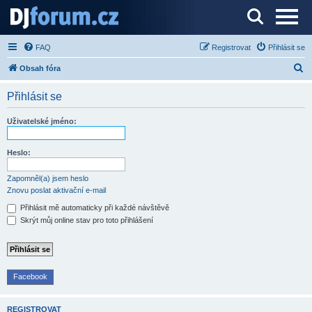
Server o DJ technice a DJingu
FAQ
Registrovat
Přihlásit se
H
Obsah fóra
l
Přihlásit se
e
d
Uživatelské jméno:
a
t
Heslo:
Zapomněl(a) jsem heslo
Znovu poslat aktivační e-mail
Přihlásit mě automaticky při každé návštěvě
Skrýt můj online stav pro toto přihlášení
Facebook
REGISTROVAT