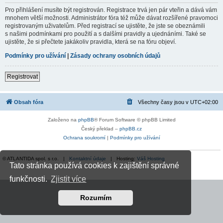
Pro přihlášení musíte být registrován. Registrace trvá jen pár vteřin a dává vám
mnohem větší možnosti. Administrátor fóra též může dávat rozšířené pravomoci
registrovaným uživatelům. Před registrací se ujistěte, že jste se obeznámili
s našimi podmínkami pro použití a s dalšími pravidly a ujednáními. Také se
ujistěte, že si přečtete jakákoliv pravidla, která se na fóru objeví.
Podmínky pro užívání
|
Zásady ochrany osobních údajů
Registrovat
Obsah fóra
Všechny časy jsou v
UTC+02:00
Založeno na
phpBB
® Forum Software © phpBB Limited
Český překlad –
phpBB.cz
Ochrana soukromí
|
Podmínky pro užívání
© ATLANTIDA spol. s r.o. |
Kontaktní údaje
| Hosting:
Váš Hosting
Tato stránka používá cookies k zajištění správné
funkčnosti.
Zjistit více
Rozumím