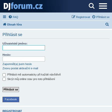
Server o DJ technice a DJingu
FAQ
Registrovat
Přihlásit se
H
Obsah fóra
l
Přihlásit se
e
d
Uživatelské jméno:
a
t
Heslo:
Zapomněl(a) jsem heslo
Znovu poslat aktivační e-mail
Přihlásit mě automaticky při každé návštěvě
Skrýt můj online stav pro toto přihlášení
Facebook
REGISTROVAT