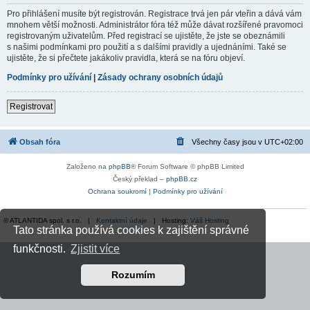
Pro přihlášení musíte být registrován. Registrace trvá jen pár vteřin a dává vám
mnohem větší možnosti. Administrátor fóra též může dávat rozšířené pravomoci
registrovaným uživatelům. Před registrací se ujistěte, že jste se obeznámili
s našimi podmínkami pro použití a s dalšími pravidly a ujednáními. Také se
ujistěte, že si přečtete jakákoliv pravidla, která se na fóru objeví.
Podmínky pro užívání
|
Zásady ochrany osobních údajů
Registrovat
Obsah fóra
Všechny časy jsou v
UTC+02:00
Založeno na
phpBB
® Forum Software © phpBB Limited
Český překlad –
phpBB.cz
Ochrana soukromí
|
Podmínky pro užívání
© ATLANTIDA spol. s r.o. |
Kontaktní údaje
| Hosting:
Váš Hosting
Tato stránka používá cookies k zajištění správné
funkčnosti.
Zjistit více
Rozumím