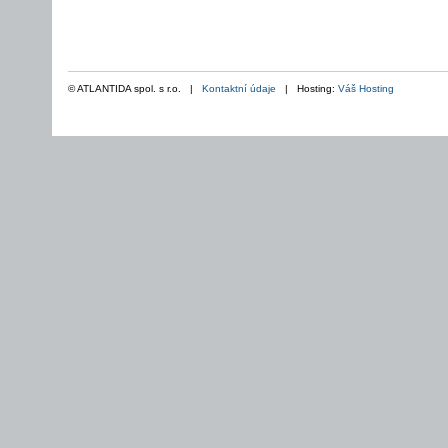
© ATLANTIDA spol. s r.o. |
Kontaktní údaje
| Hosting:
Váš Hosting