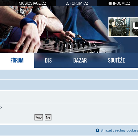
MUSICSTAGE.CZ
DJFORUM.CZ
HIFIROOM.CZ
FÓRUM
DJS
BAZAR
SOUTĚŽE
m?
Smazat všechny cookies