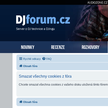
AUDIOZONE.CZ
Server o DJ technice a DJingu
NOVINKY
RECENZE
ROZHOVORY
Rychlé odkazy
FAQ
Obsah fóra
Smazat všechny cookies z fóra
Chcete smazat všechna cookies z vašeho disku uložená tímto fóre
Obsah fóra