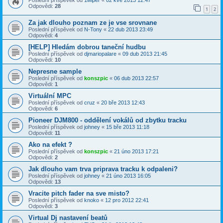
Poslední příspěvek od
1wiper
«
02 kvě 2013 12:47
Odpovědi:
28
1
2
Za jak dlouho poznam ze je vse srovnane
Poslední příspěvek od
N-Tony
«
22 dub 2013 23:49
Odpovědi:
4
[HELP] Hledám dobrou taneční hudbu
Poslední příspěvek od
djmariopalare
«
09 dub 2013 21:45
Odpovědi:
10
Nepresne sample
Poslední příspěvek od
konszpic
«
06 dub 2013 22:57
Odpovědi:
1
Virtuální MPC
Poslední příspěvek od
cruz
«
20 bře 2013 12:43
Odpovědi:
6
Pioneer DJM800 - oddělení vokálů od zbytku tracku
Poslední příspěvek od
johney
«
15 bře 2013 11:18
Odpovědi:
11
Ako na efekt ?
Poslední příspěvek od
konszpic
«
21 úno 2013 17:21
Odpovědi:
2
Jak dlouho vam trva priprava tracku k odpaleni?
Poslední příspěvek od
johney
«
21 úno 2013 16:05
Odpovědi:
13
Vracite pitch fader na sve misto?
Poslední příspěvek od
knoko
«
12 pro 2012 22:41
Odpovědi:
3
Virtual Dj nastavení beatů