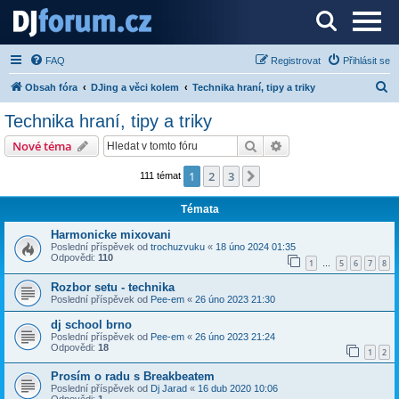
Server o DJ technice a DJingu
FAQ
Registrovat
Přihlásit se
H
Obsah fóra
DJing a věci kolem
Technika hraní, tipy a triky
l
Technika hraní, tipy a triky
e
Hledat
Pokročilé hledání
Nové téma
d
a
1
2
3
Další
111 témat
t
Témata
Harmonicke mixovani
Poslední příspěvek od
trochuzvuku
«
18 úno 2024 01:35
Odpovědi:
110
1
5
6
7
8
…
Rozbor setu - technika
Poslední příspěvek od
Pee-em
«
26 úno 2023 21:30
dj school brno
Poslední příspěvek od
Pee-em
«
26 úno 2023 21:24
Odpovědi:
18
1
2
Prosím o radu s Breakbeatem
Poslední příspěvek od
Dj Jarad
«
16 dub 2020 10:06