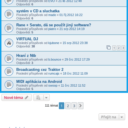
Poslední příspěvek od
EVO
«
21 lis 2012 12:48
Odpovědi:
6
systém v CD a sluchatka
Poslední příspěvek od
mado
«
01 říj 2012 16:22
Odpovědi:
6
Rane + Serato, dá se použít jiný software?
Poslední příspěvek od
piatro
«
21 srp 2012 14:19
Odpovědi:
5
VIRTUAL DJ
Poslední příspěvek od
kjubone
«
15 srp 2012 23:38
Odpovědi:
38
1
2
3
Hraní z Ntb
Poslední příspěvek od
b.bounce
«
29 črc 2012 17:29
Odpovědi:
3
Broadcasting cez Traktor 2
Poslední příspěvek od
rumcajs
«
18 črc 2012 11:09
MIDI aplikácia na Android
Poslední příspěvek od
swoop
«
11 črc 2012 11:52
Odpovědi:
5
Nové téma
1
2
3
Další
111 témat
Přejít na