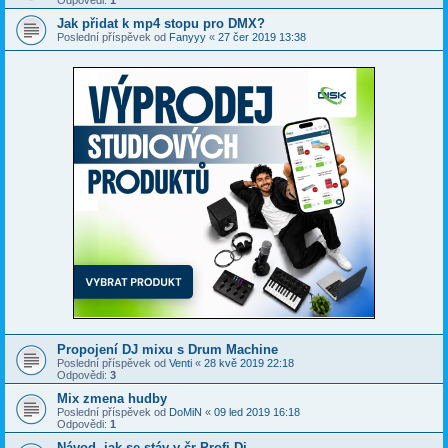
Odpovědi:
1
Jak přidat k mp4 stopu pro DMX?
Poslední příspěvek od
Fanyyy
«
27 čer 2019 13:38
Propojení DJ mixu s Drum Machine
Poslední příspěvek od
Venti
«
28 kvě 2019 22:18
Odpovědi:
3
Mix zmena hudby
Poslední příspěvek od
DoMiN
«
09 led 2019 16:18
Odpovědi:
1
Návod, jak se stáv v čr Profi Dj