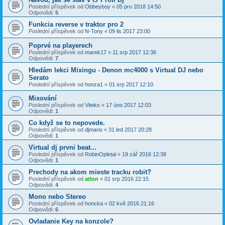
Poslední příspěvek od
Obbeyboy
«
05 pro 2018 14:50
Odpovědi:
5
Funkcia reverse v traktor pro 2
Poslední příspěvek od
N-Tony
«
09 lis 2017 23:00
Poprvé na playerech
Poslední příspěvek od
marek17
«
11 srp 2017 12:36
Odpovědi:
7
Hledám lekci Mixingu - Denon mc4000 s Virtual DJ nebo
Serato
Poslední příspěvek od
honza1
«
01 srp 2017 12:10
Mixování
Poslední příspěvek od
Viteks
«
17 úno 2017 12:03
Odpovědi:
1
Co když se to nepovede.
Poslední příspěvek od
djmario
«
31 led 2017 20:28
Odpovědi:
1
Virtual dj prvni beat...
Poslední příspěvek od
RobinOpletal
«
19 zář 2016 12:38
Odpovědi:
1
Prechody na akom mieste tracku robit?
Poslední příspěvek od
atlon
«
01 srp 2016 22:15
Odpovědi:
4
Mono nebo Stereo
Poslední příspěvek od
honcka
«
02 kvě 2016 21:16
Odpovědi:
6
Ovladanie Key na konzole?