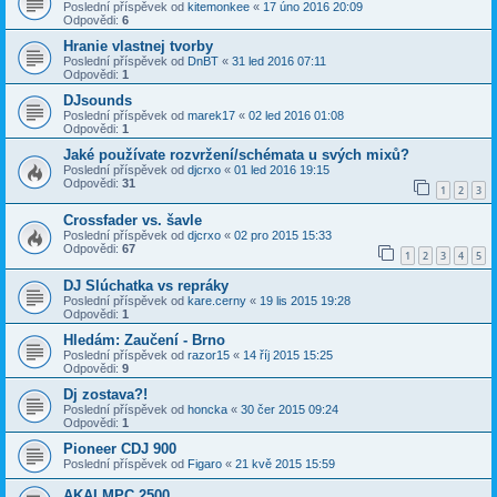
Poslední příspěvek od
kitemonkee
«
17 úno 2016 20:09
Odpovědi:
6
Hranie vlastnej tvorby
Poslední příspěvek od
DnBT
«
31 led 2016 07:11
Odpovědi:
1
DJsounds
Poslední příspěvek od
marek17
«
02 led 2016 01:08
Odpovědi:
1
Jaké používate rozvržení/schémata u svých mixů?
Poslední příspěvek od
djcrxo
«
01 led 2016 19:15
Odpovědi:
31
1
2
3
Crossfader vs. šavle
Poslední příspěvek od
djcrxo
«
02 pro 2015 15:33
Odpovědi:
67
1
2
3
4
5
DJ Slúchatka vs repráky
Poslední příspěvek od
kare.cerny
«
19 lis 2015 19:28
Odpovědi:
1
Hledám: Zaučení - Brno
Poslední příspěvek od
razor15
«
14 říj 2015 15:25
Odpovědi:
9
Dj zostava?!
Poslední příspěvek od
honcka
«
30 čer 2015 09:24
Odpovědi:
1
Pioneer CDJ 900
Poslední příspěvek od
Figaro
«
21 kvě 2015 15:59
AKAI MPC 2500