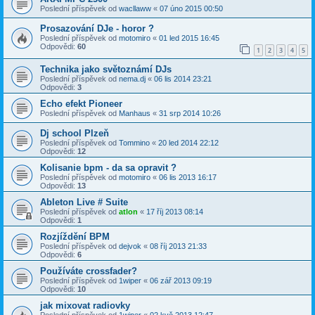
Poslední příspěvek od
wacllaww
«
07 úno 2015 00:50
Prosazování DJe - horor ?
Poslední příspěvek od
motomiro
«
01 led 2015 16:45
Odpovědi:
60
1
2
3
4
5
Technika jako světoznámí DJs
Poslední příspěvek od
nema.dj
«
06 lis 2014 23:21
Odpovědi:
3
Echo efekt Pioneer
Poslední příspěvek od
Manhaus
«
31 srp 2014 10:26
Dj school Plzeň
Poslední příspěvek od
Tommino
«
20 led 2014 22:12
Odpovědi:
12
Kolisanie bpm - da sa opravit ?
Poslední příspěvek od
motomiro
«
06 lis 2013 16:17
Odpovědi:
13
Ableton Live # Suite
Poslední příspěvek od
atlon
«
17 říj 2013 08:14
Odpovědi:
1
Rozjíždění BPM
Poslední příspěvek od
dejvok
«
08 říj 2013 21:33
Odpovědi:
6
Používáte crossfader?
Poslední příspěvek od
1wiper
«
06 zář 2013 09:19
Odpovědi:
10
jak mixovat radiovky