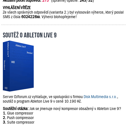
Aktuální počet odpovědí:
275
(správně/špatně:
243
/
32
)
VYHLÁŠENÍ VÍTĚZE
Ze všech správných odpovědí (varianta 2.) byl vylosován výherce, který poslal
SMS z čísla
6024228xx
. Výherci blohopřejeme!
Soutěž o Ableton Live 9
Server DJforum.cz vyhlašuje, ve spolupráci s firmou
Disk Multimedia s.r.o.
,
soutěž o program Ableton Live 9 v ceně 10.190 Kč.
Soutěžní otázka:
Jak se jmenuje nový kompresor obsažený v Ableton Live 9?
1.
Glue compressor
2.
Push compressor
3.
Suite compressor