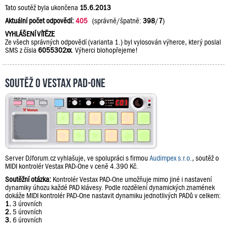
Tato soutěž byla ukončena
15.6.2013
Aktuální počet odpovědí:
405
(správně/špatně:
398
/
7
)
VYHLÁŠENÍ VÍTĚZE
Ze všech správných odpovědí (varianta 1.) byl vylosován výherce, který poslal
SMS z čísla
6055302xx
. Výherci blohopřejeme!
Soutěž o Vestax PAD-One
Server DJforum.cz vyhlašuje, ve spolupráci s firmou
Audimpex s.r.o.
, soutěž o
MIDI kontrolér Vestax PAD-One v ceně 4.390 Kč.
Soutěžní otázka:
Kontrolér Vestax PAD-One umožňuje mimo jiné i nastavení
dynamiky úhozu každé PAD klávesy. Podle rozdělení dynamických znamének
dokáže MIDI kontrolér PAD-One nastavit dynamiku jednotlivých PADů v celkem:
1.
3 úrovních
2.
5 úrovních
3.
6 úrovních