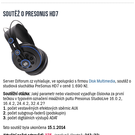
Soutěž o PreSonus HD7
Server DJforum.cz vyhlašuje, ve spolupráci s firmou
Disk Multimedia
, soutěž o
studiová sluchátka PreSonus HD7 v ceně 1.690 Kč.
Soutěžní otázka:
Jaký parametr nebo vlastnost vyjadřuje číslovka za první
tečkou v typovém označení mixážních pultu Presonus StudioLive 16.0.2,
16.4.2, 24.4.2, 32.4.2?
1.
počet vestavěných efektových sběrnic AUX
2.
počet subgroup-faderů (podskupin)
3.
počet digitálních výstupů ADAT
Tato soutěž byla ukončena
15.1.2014