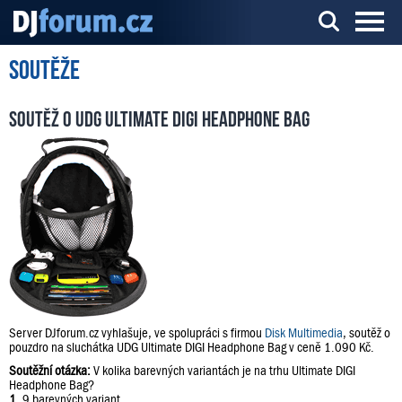
Soutěže
Server o DJ technice a DJingu
Soutěž o UDG Ultimate DIGI Headphone Bag
Server DJforum.cz vyhlašuje, ve spolupráci s firmou
Disk Multimedia
, soutěž o
pouzdro na sluchátka UDG Ultimate DIGI Headphone Bag v ceně 1.090 Kč.
Soutěžní otázka:
V kolika barevných variantách je na trhu Ultimate DIGI
Headphone Bag?
1.
9 barevných variant