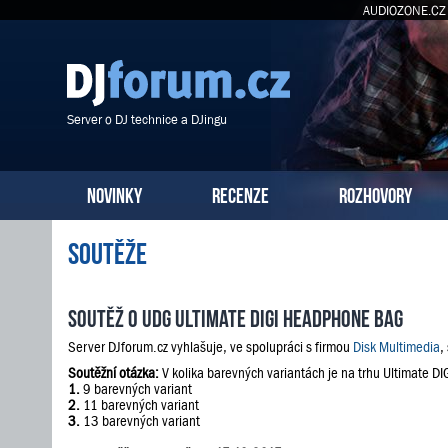
AUDIOZONE.CZ
Server o DJ technice a DJingu
NOVINKY
RECENZE
ROZHOVORY
Soutěže
Soutěž o UDG Ultimate DIGI Headphone Bag
Server DJforum.cz vyhlašuje, ve spolupráci s firmou
Disk Multimedia
,
Soutěžní otázka:
V kolika barevných variantách je na trhu Ultimate 
1.
9 barevných variant
2.
11 barevných variant
3.
13 barevných variant