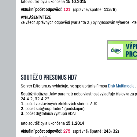
Tato soutěž byla ukončena
15.10.2015
Aktuální počet odpovědí:
121
(správně/špatně:
113
/
8
)
VYHLÁŠENÍ VÍTĚZE
Ze všech správných odpovědí (varianta 2.) byl vylosován výherce, kte
Soutěž o PreSonus HD7
Server DJforum.cz vyhlašuje, ve spolupráci s firmou
Disk Multimedia
,
Soutěžní otázka:
Jaký parametr nebo vlastnost vyjadřuje číslovka za
24.4.2, 32.4.2?
1.
počet vestavěných efektových sběrnic AUX
2.
počet subgroup-faderů (podskupin)
3.
počet digitálních výstupů ADAT
Tato soutěž byla ukončena
15.1.2014
Aktuální počet odpovědí:
275
(správně/špatně:
243
/
32
)