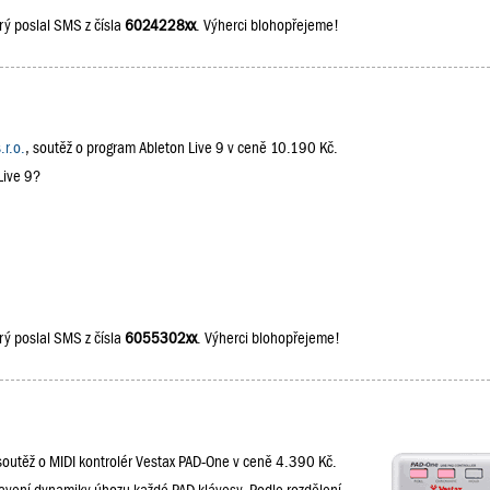
rý poslal SMS z čísla
6024228xx
. Výherci blohopřejeme!
.r.o.
, soutěž o program Ableton Live 9 v ceně 10.190 Kč.
Live 9?
rý poslal SMS z čísla
6055302xx
. Výherci blohopřejeme!
 soutěž o MIDI kontrolér Vestax PAD-One v ceně 4.390 Kč.