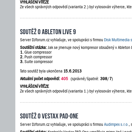
VYHLÁŠENÍ VÍTĚZE
Ze všech správných odpovědí (varianta 2.) byl vylosován výherce, kte
Soutěž o Ableton Live 9
Server DJforum.cz vyhlašuje, ve spolupráci s firmou
Disk Multimedia s
Soutěžní otázka:
Jak se jmenuje nový kompresor obsažený v Ableton 
1.
Glue compressor
2.
Push compressor
3.
Suite compressor
Tato soutěž byla ukončena
15.6.2013
Aktuální počet odpovědí:
405
(správně/špatně:
398
/
7
)
VYHLÁŠENÍ VÍTĚZE
Ze všech správných odpovědí (varianta 1.) byl vylosován výherce, kte
Soutěž o Vestax PAD-One
Server DJforum.cz vyhlašuje, ve spolupráci s firmou
Audimpex s.r.o.
,