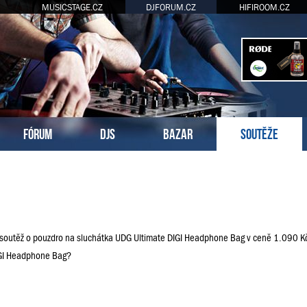
MUSICSTAGE.CZ
DJFORUM.CZ
HIFIROOM.CZ
FÓRUM
DJS
BAZAR
SOUTĚŽE
 soutěž o pouzdro na sluchátka UDG Ultimate DIGI Headphone Bag v ceně 1.090 K
DIGI Headphone Bag?