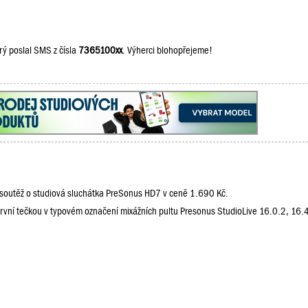
rý poslal SMS z čísla
7365100xx
. Výherci blohopřejeme!
 soutěž o studiová sluchátka PreSonus HD7 v ceně 1.690 Kč.
 první tečkou v typovém označení mixážních pultu Presonus StudioLive 16.0.2, 16.