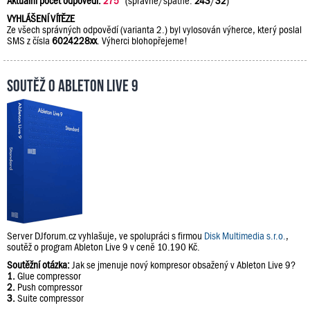
Aktuální počet odpovědí:
275
(správně/špatně:
243
/
32
)
VYHLÁŠENÍ VÍTĚZE
Ze všech správných odpovědí (varianta 2.) byl vylosován výherce, který poslal
SMS z čísla
6024228xx
. Výherci blohopřejeme!
Soutěž o Ableton Live 9
Server DJforum.cz vyhlašuje, ve spolupráci s firmou
Disk Multimedia s.r.o.
,
soutěž o program Ableton Live 9 v ceně 10.190 Kč.
Soutěžní otázka:
Jak se jmenuje nový kompresor obsažený v Ableton Live 9?
1.
Glue compressor
2.
Push compressor
3.
Suite compressor