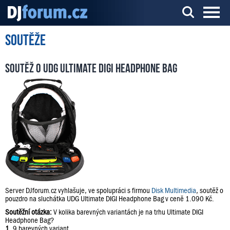
Soutěže
Server o DJ technice a DJingu
Soutěž o UDG Ultimate DIGI Headphone Bag
Server DJforum.cz vyhlašuje, ve spolupráci s firmou
Disk Multimedia
, soutěž o
pouzdro na sluchátka UDG Ultimate DIGI Headphone Bag v ceně 1.090 Kč.
Soutěžní otázka:
V kolika barevných variantách je na trhu Ultimate DIGI
Headphone Bag?
1.
9 barevných variant