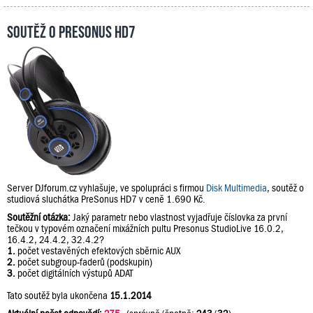
Soutěž o PreSonus HD7
Server DJforum.cz vyhlašuje, ve spolupráci s firmou
Disk Multimedia
, soutěž o
studiová sluchátka PreSonus HD7 v ceně 1.690 Kč.
Soutěžní otázka:
Jaký parametr nebo vlastnost vyjadřuje číslovka za první
tečkou v typovém označení mixážních pultu Presonus StudioLive 16.0.2,
16.4.2, 24.4.2, 32.4.2?
1.
počet vestavěných efektových sběrnic AUX
2.
počet subgroup-faderů (podskupin)
3.
počet digitálních výstupů ADAT
Tato soutěž byla ukončena
15.1.2014