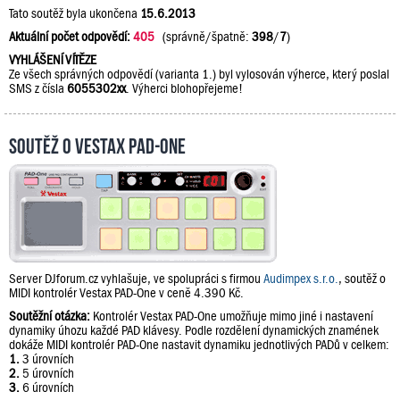
Tato soutěž byla ukončena
15.6.2013
Aktuální počet odpovědí:
405
(správně/špatně:
398
/
7
)
VYHLÁŠENÍ VÍTĚZE
Ze všech správných odpovědí (varianta 1.) byl vylosován výherce, který poslal
SMS z čísla
6055302xx
. Výherci blohopřejeme!
Soutěž o Vestax PAD-One
Server DJforum.cz vyhlašuje, ve spolupráci s firmou
Audimpex s.r.o.
, soutěž o
MIDI kontrolér Vestax PAD-One v ceně 4.390 Kč.
Soutěžní otázka:
Kontrolér Vestax PAD-One umožňuje mimo jiné i nastavení
dynamiky úhozu každé PAD klávesy. Podle rozdělení dynamických znamének
dokáže MIDI kontrolér PAD-One nastavit dynamiku jednotlivých PADů v celkem:
1.
3 úrovních
2.
5 úrovních
3.
6 úrovních