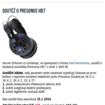
Soutěž o PreSonus HD7
Server DJforum.cz vyhlašuje, ve spolupráci s firmou
Disk Multimedia
, soutěž o
studiová sluchátka PreSonus HD7 v ceně 1.690 Kč.
Soutěžní otázka:
Jaký parametr nebo vlastnost vyjadřuje číslovka za první
tečkou v typovém označení mixážních pultu Presonus StudioLive 16.0.2,
16.4.2, 24.4.2, 32.4.2?
1.
počet vestavěných efektových sběrnic AUX
2.
počet subgroup-faderů (podskupin)
3.
počet digitálních výstupů ADAT
Tato soutěž byla ukončena
15.1.2014