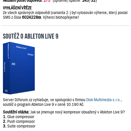
Aktuální počet odpovědí:
275
(správně/špatně:
243
/
32
)
VYHLÁŠENÍ VÍTĚZE
Ze všech správných odpovědí (varianta 2.) byl vylosován výherce, který poslal
SMS z čísla
6024228xx
. Výherci blohopřejeme!
Soutěž o Ableton Live 9
Server DJforum.cz vyhlašuje, ve spolupráci s firmou
Disk Multimedia s.r.o.
,
soutěž o program Ableton Live 9 v ceně 10.190 Kč.
Soutěžní otázka:
Jak se jmenuje nový kompresor obsažený v Ableton Live 9?
1.
Glue compressor
2.
Push compressor
3.
Suite compressor