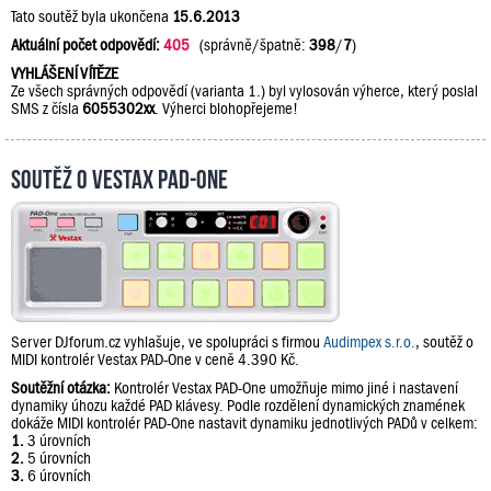
Tato soutěž byla ukončena
15.6.2013
Aktuální počet odpovědí:
405
(správně/špatně:
398
/
7
)
VYHLÁŠENÍ VÍTĚZE
Ze všech správných odpovědí (varianta 1.) byl vylosován výherce, který poslal
SMS z čísla
6055302xx
. Výherci blohopřejeme!
Soutěž o Vestax PAD-One
Server DJforum.cz vyhlašuje, ve spolupráci s firmou
Audimpex s.r.o.
, soutěž o
MIDI kontrolér Vestax PAD-One v ceně 4.390 Kč.
Soutěžní otázka:
Kontrolér Vestax PAD-One umožňuje mimo jiné i nastavení
dynamiky úhozu každé PAD klávesy. Podle rozdělení dynamických znamének
dokáže MIDI kontrolér PAD-One nastavit dynamiku jednotlivých PADů v celkem:
1.
3 úrovních
2.
5 úrovních
3.
6 úrovních