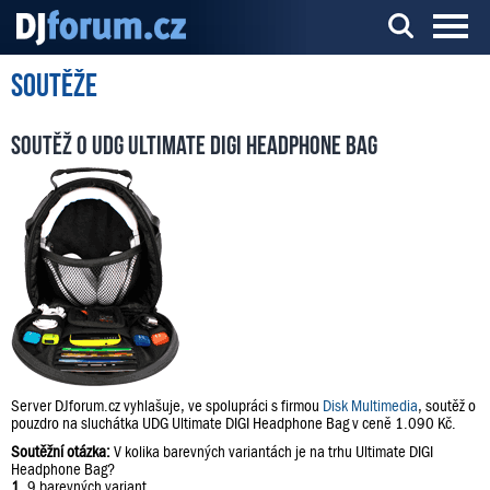
Soutěže
Server o DJ technice a DJingu
Soutěž o UDG Ultimate DIGI Headphone Bag
Server DJforum.cz vyhlašuje, ve spolupráci s firmou
Disk Multimedia
, soutěž o
pouzdro na sluchátka UDG Ultimate DIGI Headphone Bag v ceně 1.090 Kč.
Soutěžní otázka:
V kolika barevných variantách je na trhu Ultimate DIGI
Headphone Bag?
1.
9 barevných variant