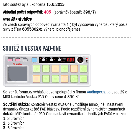
Tato soutěž byla ukončena
15.6.2013
Aktuální počet odpovědí:
405
(správně/špatně:
398
/
7
)
VYHLÁŠENÍ VÍTĚZE
Ze všech správných odpovědí (varianta 1.) byl vylosován výherce, který poslal
SMS z čísla
6055302xx
. Výherci blohopřejeme!
Soutěž o Vestax PAD-One
Server DJforum.cz vyhlašuje, ve spolupráci s firmou
Audimpex s.r.o.
, soutěž o
MIDI kontrolér Vestax PAD-One v ceně 4.390 Kč.
Soutěžní otázka:
Kontrolér Vestax PAD-One umožňuje mimo jiné i nastavení
dynamiky úhozu každé PAD klávesy. Podle rozdělení dynamických znamének
dokáže MIDI kontrolér PAD-One nastavit dynamiku jednotlivých PADů v celkem:
1.
3 úrovních
2.
5 úrovních
3.
6 úrovních