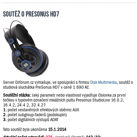
Soutěž o PreSonus HD7
Server DJforum.cz vyhlašuje, ve spolupráci s firmou
Disk Multimedia
, soutěž o
studiová sluchátka PreSonus HD7 v ceně 1.690 Kč.
Soutěžní otázka:
Jaký parametr nebo vlastnost vyjadřuje číslovka za první
tečkou v typovém označení mixážních pultu Presonus StudioLive 16.0.2,
16.4.2, 24.4.2, 32.4.2?
1.
počet vestavěných efektových sběrnic AUX
2.
počet subgroup-faderů (podskupin)
3.
počet digitálních výstupů ADAT
Tato soutěž byla ukončena
15.1.2014