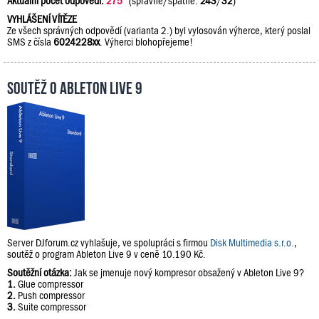
Aktuální počet odpovědí:
275
(správně/špatně:
243
/
32
)
VYHLÁŠENÍ VÍTĚZE
Ze všech správných odpovědí (varianta 2.) byl vylosován výherce, který poslal
SMS z čísla
6024228xx
. Výherci blohopřejeme!
Soutěž o Ableton Live 9
Server DJforum.cz vyhlašuje, ve spolupráci s firmou
Disk Multimedia s.r.o.
,
soutěž o program Ableton Live 9 v ceně 10.190 Kč.
Soutěžní otázka:
Jak se jmenuje nový kompresor obsažený v Ableton Live 9?
1.
Glue compressor
2.
Push compressor
3.
Suite compressor