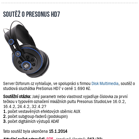
Soutěž o PreSonus HD7
Server DJforum.cz vyhlašuje, ve spolupráci s firmou
Disk Multimedia
, soutěž o
studiová sluchátka PreSonus HD7 v ceně 1.690 Kč.
Soutěžní otázka:
Jaký parametr nebo vlastnost vyjadřuje číslovka za první
tečkou v typovém označení mixážních pultu Presonus StudioLive 16.0.2,
16.4.2, 24.4.2, 32.4.2?
1.
počet vestavěných efektových sběrnic AUX
2.
počet subgroup-faderů (podskupin)
3.
počet digitálních výstupů ADAT
Tato soutěž byla ukončena
15.1.2014