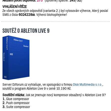
Aktuální počet odpovědí:
275
(správně/špatně:
243
/
32
)
VYHLÁŠENÍ VÍTĚZE
Ze všech správných odpovědí (varianta 2.) byl vylosován výherce, který poslal
SMS z čísla
6024228xx
. Výherci blohopřejeme!
Soutěž o Ableton Live 9
Server DJforum.cz vyhlašuje, ve spolupráci s firmou
Disk Multimedia s.r.o.
,
soutěž o program Ableton Live 9 v ceně 10.190 Kč.
Soutěžní otázka:
Jak se jmenuje nový kompresor obsažený v Ableton Live 9?
1.
Glue compressor
2.
Push compressor
3.
Suite compressor