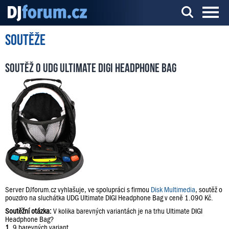
Soutěže
Server o DJ technice a DJingu
Soutěž o UDG Ultimate DIGI Headphone Bag
Server DJforum.cz vyhlašuje, ve spolupráci s firmou
Disk Multimedia
, soutěž o
pouzdro na sluchátka UDG Ultimate DIGI Headphone Bag v ceně 1.090 Kč.
Soutěžní otázka:
V kolika barevných variantách je na trhu Ultimate DIGI
Headphone Bag?
1.
9 barevných variant