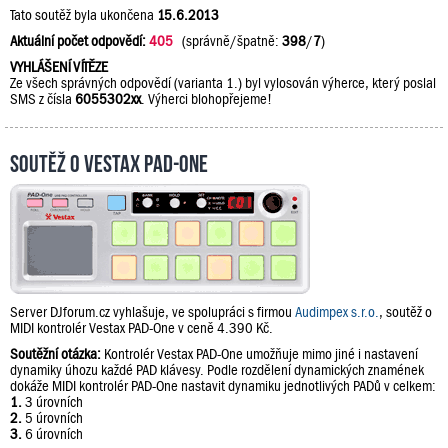
Tato soutěž byla ukončena
15.6.2013
Aktuální počet odpovědí:
405
(správně/špatně:
398
/
7
)
VYHLÁŠENÍ VÍTĚZE
Ze všech správných odpovědí (varianta 1.) byl vylosován výherce, který poslal
SMS z čísla
6055302xx
. Výherci blohopřejeme!
Soutěž o Vestax PAD-One
Server DJforum.cz vyhlašuje, ve spolupráci s firmou
Audimpex s.r.o.
, soutěž o
MIDI kontrolér Vestax PAD-One v ceně 4.390 Kč.
Soutěžní otázka:
Kontrolér Vestax PAD-One umožňuje mimo jiné i nastavení
dynamiky úhozu každé PAD klávesy. Podle rozdělení dynamických znamének
dokáže MIDI kontrolér PAD-One nastavit dynamiku jednotlivých PADů v celkem:
1.
3 úrovních
2.
5 úrovních
3.
6 úrovních