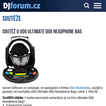
Soutěže
Server o DJ technice a DJingu
Soutěž o UDG Ultimate DIGI Headphone Bag
Server DJforum.cz vyhlašuje, ve spolupráci s firmou
Disk Multimedia
, soutěž o
pouzdro na sluchátka UDG Ultimate DIGI Headphone Bag v ceně 1.090 Kč.
Soutěžní otázka:
V kolika barevných variantách je na trhu Ultimate DIGI
Headphone Bag?
1.
9 barevných variant