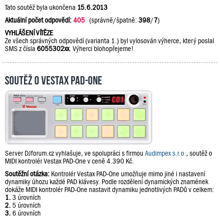
Tato soutěž byla ukončena
15.6.2013
Aktuální počet odpovědí:
405
(správně/špatně:
398
/
7
)
VYHLÁŠENÍ VÍTĚZE
Ze všech správných odpovědí (varianta 1.) byl vylosován výherce, který poslal
SMS z čísla
6055302xx
. Výherci blohopřejeme!
Soutěž o Vestax PAD-One
Server DJforum.cz vyhlašuje, ve spolupráci s firmou
Audimpex s.r.o.
, soutěž o
MIDI kontrolér Vestax PAD-One v ceně 4.390 Kč.
Soutěžní otázka:
Kontrolér Vestax PAD-One umožňuje mimo jiné i nastavení
dynamiky úhozu každé PAD klávesy. Podle rozdělení dynamických znamének
dokáže MIDI kontrolér PAD-One nastavit dynamiku jednotlivých PADů v celkem:
1.
3 úrovních
2.
5 úrovních
3.
6 úrovních