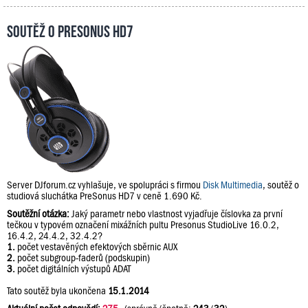
Soutěž o PreSonus HD7
Server DJforum.cz vyhlašuje, ve spolupráci s firmou
Disk Multimedia
, soutěž o
studiová sluchátka PreSonus HD7 v ceně 1.690 Kč.
Soutěžní otázka:
Jaký parametr nebo vlastnost vyjadřuje číslovka za první
tečkou v typovém označení mixážních pultu Presonus StudioLive 16.0.2,
16.4.2, 24.4.2, 32.4.2?
1.
počet vestavěných efektových sběrnic AUX
2.
počet subgroup-faderů (podskupin)
3.
počet digitálních výstupů ADAT
Tato soutěž byla ukončena
15.1.2014