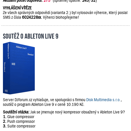
Aktuální počet odpovědí:
275
(správně/špatně:
243
/
32
)
VYHLÁŠENÍ VÍTĚZE
Ze všech správných odpovědí (varianta 2.) byl vylosován výherce, který poslal
SMS z čísla
6024228xx
. Výherci blohopřejeme!
Soutěž o Ableton Live 9
Server DJforum.cz vyhlašuje, ve spolupráci s firmou
Disk Multimedia s.r.o.
,
soutěž o program Ableton Live 9 v ceně 10.190 Kč.
Soutěžní otázka:
Jak se jmenuje nový kompresor obsažený v Ableton Live 9?
1.
Glue compressor
2.
Push compressor
3.
Suite compressor