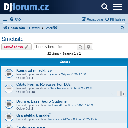
Server o DJ technice a DJingu
FAQ
Registrovat
Přihlásit se
H
Obsah fóra
Ostatní
Smetiště
l
Smetiště
e
Hledat
Pokročilé hledání
Nové téma
d
22 témat • Stránka
1
z
1
a
Témata
t
Kamarád mi řekl, že
Poslední příspěvek od
zyxuut
«
29 pro 2025 17:04
Odpovědi:
1
Citate Forms Releases For DJs
Poslední příspěvek od
Citate Forms
«
30 lis 2025 12:15
Odpovědi:
18
1
2
Drum & Bass Radio Stations
Poslední příspěvek od
todomid418
«
18 zář 2025 14:53
Odpovědi:
1
GraniteMark makléř
Poslední příspěvek od
handsome4124
«
08 zář 2025 15:46
Zentoro recenze