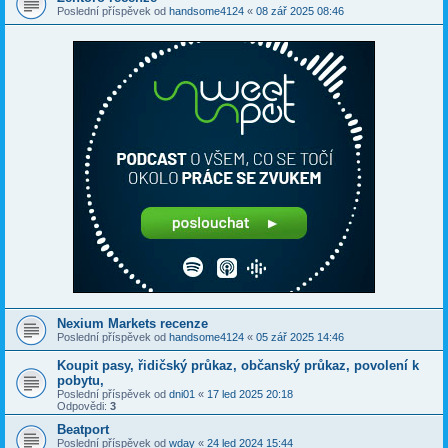
Poslední příspěvek od
handsome4124
«
08 zář 2025 08:46
Nexium Markets recenze
Poslední příspěvek od
handsome4124
«
05 zář 2025 14:46
Koupit pasy, řidičský průkaz, občanský průkaz, povolení k
pobytu,
Poslední příspěvek od
dni01
«
17 led 2025 20:18
Odpovědi:
3
Beatport
Poslední příspěvek od
wday
«
24 led 2024 15:44