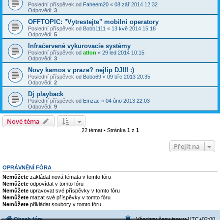
Poslední příspěvek od
Faheem20
«
08 zář 2014 12:32
Odpovědi:
3
OFFTOPIC: "Vytrestejte" mobilni operatory
Poslední příspěvek od
Bobb1111
«
13 kvě 2014 15:18
Odpovědi:
5
Infračervené vykurovacie systémy
Poslední příspěvek od
atlon
«
29 led 2014 10:15
Odpovědi:
3
Novy kamos v praze? nejlip DJ!!! :)
Poslední příspěvek od
Bobo69
«
09 bře 2013 20:35
Odpovědi:
2
Dj playback
Poslední příspěvek od
Emzac
«
04 úno 2013 22:03
Odpovědi:
9
Nové téma
22 témat • Stránka
1
z
1
Přejít na
OPRÁVNĚNÍ FÓRA
Nemůžete
zakládat nová témata v tomto fóru
Nemůžete
odpovídat v tomto fóru
Nemůžete
upravovat své příspěvky v tomto fóru
Nemůžete
mazat své příspěvky v tomto fóru
Nemůžete
přikládat soubory v tomto fóru
Obsah fóra
Všechny časy jsou v
UTC+02:00