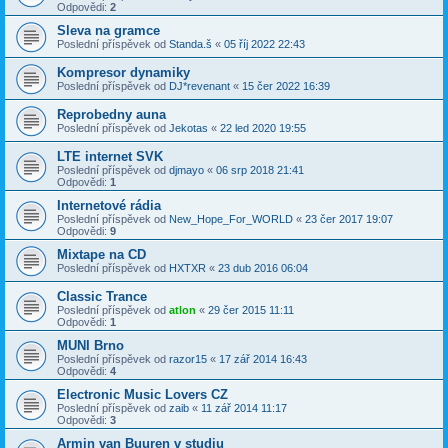
Odpovědi:
2
Sleva na gramce
Poslední příspěvek od
Standa.š
«
05 říj 2022 22:43
Kompresor dynamiky
Poslední příspěvek od
DJ*revenant
«
15 čer 2022 16:39
Reprobedny auna
Poslední příspěvek od
Jekotas
«
22 led 2020 19:55
LTE internet SVK
Poslední příspěvek od
djmayo
«
06 srp 2018 21:41
Odpovědi:
1
Internetové rádia
Poslední příspěvek od
New_Hope_For_WORLD
«
23 čer 2017 19:07
Odpovědi:
9
Mixtape na CD
Poslední příspěvek od
HXTXR
«
23 dub 2016 06:04
Classic Trance
Poslední příspěvek od
atlon
«
29 čer 2015 11:11
Odpovědi:
1
MUNI Brno
Poslední příspěvek od
razor15
«
17 zář 2014 16:43
Odpovědi:
4
Electronic Music Lovers CZ
Poslední příspěvek od
zaib
«
11 zář 2014 11:17
Odpovědi:
3
Armin van Buuren v studiu