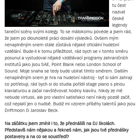
tu čest
nazvat
české
legendy
taneční scény svými kolegy. To se málokomu povede a jsem rád,
že jsem po dlouholeté práci dosáhl výsledků. Ovšem mým
nenaplněným snem stále zůstává nějaké oficiální hudební
vzdělání. Bude-li k tomu příležitost, rád bych se v tomto směru
posunul a vystudoval nějaké vzdělávací programy zahraničních
institutů jako jsou SAE, Point Blank nebo London School of
Sound. Moje snaha se tedy bude ubírat tímto směrem. Dalším
nenaplněným snem je hra na hudební nástroj - byť si sám zahraji
co potřebuji, rád bych si do studia pořídil stage piano s plnou
klaviaturou a začal navštěvovat hodiny klavíru. Nikdy ze mě
nebude virtuos, ale pro vlastní satisfakci není nikdy pozdě začít,
což neplatí jen o hudbě. Budiž mi vzorem příběhy talentů jako jsou
Driftmoon či Jaroslav Beck.
Na záčátku jsem zmínil i to, že přednášíš na DJ školách.
Představíš nám nějakou a řekneš nám, jak jsou tvé přednášky
postaveny a na co se soustředí?