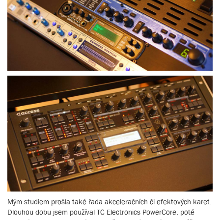
Mým studiem prošla také řada akceleračních či efektových karet.
Dlouhou dobu jsem používal TC Electronics PowerCore, poté