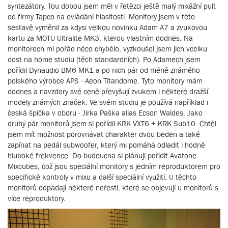
syntezátory. Tou dobou jsem měl v řetězci ještě malý mixážní pult
od firmy Tapco na ovládání hlasitosti. Monitory jsem v této
sestavě vyměnil za kdysi velkou novinku Adam A7 a zvukovou
kartu za MOTU Ultralite MK3, kterou vlastním dodnes. Na
monitorech mi pořád něco chybělo, vyzkoušel jsem jich vcelku
dost na home studiu (těch standardních). Po Adamech jsem
pořídil Dynaudio BM6 MK1 a po nich pár od méně známého
polského výrobce APS - Aeon Titandome. Tyto monitory mám
dodnes a navzdory své ceně převyšují zvukem i některé dražší
modely známých značek. Ve svém studiu je používá například i
česká špička v oboru - Jirka Paška alias Ecson Waldes. Jako
druhý pár monitorů jsem si pořídil KRK VXT6 + KRK Sub10. Chtěl
jsem mít možnost porovnávat charakter dvou beden a také
zapínat na pedál subwoofer, který mi pomáhá odladit i hodně
hluboké frekvence. Do budoucna si plánuji pořídit Avatone
Mixcubes, což jsou speciální monitory s jedním reproduktorem pro
specifické kontroly v mixu a další speciální využití. U těchto
monitorů odpadají některé neřesti, které se objevují u monitorů s
více reproduktory.