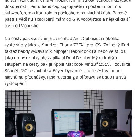
dokonalosti. Tento handicap supluji větším počtem monitorů,
subwooferem a kontrolním poslechem na sluchátkách. Basové
pasti a většinu absorberů mám od GIK Accoustics a nějaké další
části od Vicoustic.
Na cesty pak využívám hlavně iPad Air s Cubasis a několika
syntezátory jako je Sunrizer, Thor a Z3TA+ pro iOS. Zmíněný iPad
taktéž někdy využívám k připojení rekordboxu a nebo ve studiu
jako druhý display přes aplikaci Dual Display. Mým druhým
setupem na cesty pak je Apple Macbook Air 13“ 2015, Focusrite
Scarlett 2i2 a sluchátka Beyer Dynamics. Tuto sestavu mám
hlavně na přednášky, field recording a přípravu skladeb na svá
vystoupení.