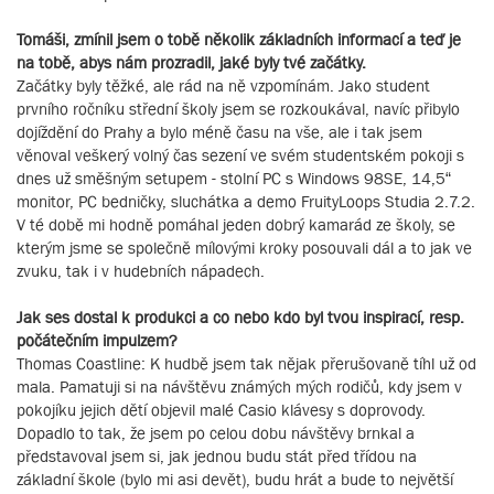
Tomáši, zmínil jsem o tobě několik základních informací a teď je
na tobě, abys nám prozradil, jaké byly tvé začátky.
Začátky byly těžké, ale rád na ně vzpomínám. Jako student
prvního ročníku střední školy jsem se rozkoukával, navíc přibylo
dojíždění do Prahy a bylo méně času na vše, ale i tak jsem
věnoval veškerý volný čas sezení ve svém studentském pokoji s
dnes už směšným setupem - stolní PC s Windows 98SE, 14,5“
monitor, PC bedničky, sluchátka a demo FruityLoops Studia 2.7.2.
V té době mi hodně pomáhal jeden dobrý kamarád ze školy, se
kterým jsme se společně mílovými kroky posouvali dál a to jak ve
zvuku, tak i v hudebních nápadech.
Jak ses dostal k produkci a co nebo kdo byl tvou inspirací, resp.
počátečním impulzem?
Thomas Coastline: K hudbě jsem tak nějak přerušovaně tíhl už od
mala. Pamatuji si na návštěvu známých mých rodičů, kdy jsem v
pokojíku jejich dětí objevil malé Casio klávesy s doprovody.
Dopadlo to tak, že jsem po celou dobu návštěvy brnkal a
představoval jsem si, jak jednou budu stát před třídou na
základní škole (bylo mi asi devět), budu hrát a bude to největší