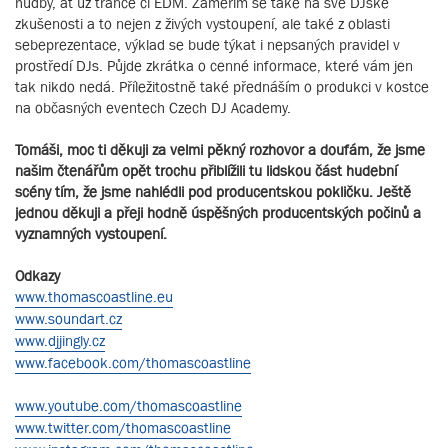
hudby, ať už trance či EDM. Zaměřím se take na své DJské
zkušenosti a to nejen z živých vystoupení, ale také z oblasti
sebeprezentace, výklad se bude týkat i nepsaných pravidel v
prostředí DJs. Půjde zkrátka o cenné informace, které vám jen
tak nikdo nedá. Příležitostně také přednáším o produkci v kostce
na občasných eventech Czech DJ Academy.
Tomáši, moc ti děkuji za velmi pěkný rozhovor a doufám, že jsme
našim čtenářům opět trochu přiblížili tu lidskou část hudební
scény tím, že jsme nahlédli pod producentskou pokličku. Ještě
jednou děkuji a přeji hodně úspěšných producentských počinů a
vyznamných vystoupení.
Odkazy
www.thomascoastline.eu
www.soundart.cz
www.djjingly.cz
www.facebook.com/thomascoastline
www.youtube.com/thomascoastline
www.twitter.com/thomascoastline