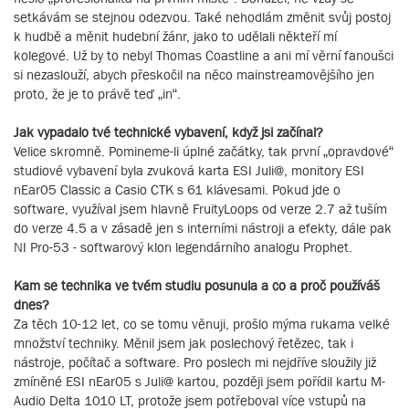
setkávám se stejnou odezvou. Také nehodlám změnit svůj postoj
k hudbě a měnit hudební žánr, jako to udělali někteří mí
kolegové. Už by to nebyl Thomas Coastline a ani mí věrní fanoušci
si nezaslouží, abych přeskočil na něco mainstreamovějšího jen
proto, že je to právě teď „in“.
Jak vypadalo tvé technické vybavení, když jsi začínal?
Velice skromně. Pomineme-li úplné začátky, tak první „opravdové“
studiové vybavení byla zvuková karta ESI Juli@, monitory ESI
nEar05 Classic a Casio CTK s 61 klávesami. Pokud jde o
software, využíval jsem hlavně FruityLoops od verze 2.7 až tuším
do verze 4.5 a v zásadě jen s interními nástroji a efekty, dále pak
NI Pro-53 - softwarový klon legendárního analogu Prophet.
Kam se technika ve tvém studiu posunula a co a proč používáš
dnes?
Za těch 10-12 let, co se tomu věnuji, prošlo mýma rukama velké
množství techniky. Měnil jsem jak poslechový řetězec, tak i
nástroje, počítač a software. Pro poslech mi nejdříve sloužily již
zmíněné ESI nEar05 s Juli@ kartou, později jsem pořídil kartu M-
Audio Delta 1010 LT, protože jsem potřeboval více vstupů na