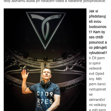
tedy záznamu audia při natáčení videa a následné postprodukce.
Jak si
představuj
eš svou
budoucnos
t? Kam by
ses chtěl
posunout a
co plánuješ
vybudovat?
V ČR jsem
si splnil
veškeré
své Djské
sny. Měl
jsem šanci
vystupovat
se
zahraniční
mi velikány
a měl jsem