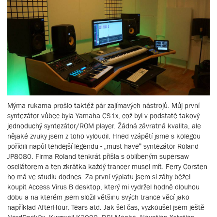
Mýma rukama prošlo taktéž pár zajímavých nástrojů. Můj první
syntezátor vůbec byla Yamaha CS1x, což byl v podstatě takový
jednoduchý syntezátor/ROM player. Žádná závratná kvalita, ale
nějaké zvuky jsem z toho vyloudil. Hned vzápětí jsme s kolegou
pořídili napůl tehdejší legendu - „must have“ syntezátor Roland
JP8080. Firma Roland tenkrát přišla s oblíbeným supersaw
oscilátorem a ten zkrátka každý trancer musel mít. Ferry Corsten
ho má ve studiu dodnes. Za první výplatu jsem si záhy běžel
koupit Access Virus B desktop, který mi vydržel hodně dlouhou
dobu a na kterém jsem složil většinu svých trance věcí jako
například AfterHour, Tears atd. Jak šel čas, vyzkoušel jsem ještě