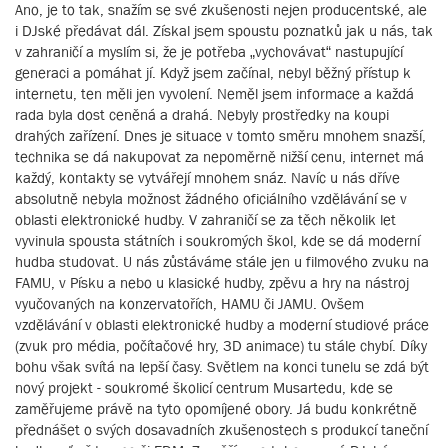
Ano, je to tak, snažím se své zkušenosti nejen producentské, ale
i DJské předávat dál. Získal jsem spoustu poznatků jak u nás, tak
v zahraničí a myslím si, že je potřeba „vychovávat“ nastupující
generaci a pomáhat jí. Když jsem začínal, nebyl běžný přístup k
internetu, ten měli jen vyvolení. Neměl jsem informace a každá
rada byla dost ceněná a drahá. Nebyly prostředky na koupi
drahých zařízení. Dnes je situace v tomto směru mnohem snazší,
technika se dá nakupovat za nepoměrně nižší cenu, internet má
každý, kontakty se vytvářejí mnohem snáz. Navíc u nás dříve
absolutně nebyla možnost žádného oficiálního vzdělávání se v
oblasti elektronické hudby. V zahraničí se za těch několik let
vyvinula spousta státních i soukromých škol, kde se dá moderní
hudba studovat. U nás zůstáváme stále jen u filmového zvuku na
FAMU, v Písku a nebo u klasické hudby, zpěvu a hry na nástroj
vyučovaných na konzervatořích, HAMU či JAMU. Ovšem
vzdělávání v oblasti elektronické hudby a moderní studiové práce
(zvuk pro média, počítačové hry, 3D animace) tu stále chybí. Díky
bohu však svítá na lepší časy. Světlem na konci tunelu se zdá být
nový projekt - soukromé školicí centrum Musartedu, kde se
zaměřujeme právě na tyto opomíjené obory. Já budu konkrétně
přednášet o svých dosavadních zkušenostech s produkcí taneční