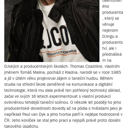
talentovan
ého
producenta
, který se
věnuje
nejenom
DJingu a
producents
tví, ale i
přednášká
m na
DJských a producentských školách. Thomas Coastline, vlastním
jménem Tomáš Malina, pochází z Kladna, narodil se v roce 1985
a již v útlém věku projevoval zájem o taneční hudbu. Během
studia na střední škole zaměřené na komunikace a digitální
technologie, která mu dala právě ten potřebný technický základ,
začal ve svých 16 letech experimentovat s vlastní produkcí
ovlivněnou tehdejší taneční scénou. O několik let později ho jeho
producentské dovednosti dovedly až na pódia s hvězdami jako je
například Paul van Dyk a jeho tvorba patří k nejlépe hodnocené v
ČR. Jeho koníček se stal jeho prací a nejspíš právě proto dosáhl
takového úspěchu.