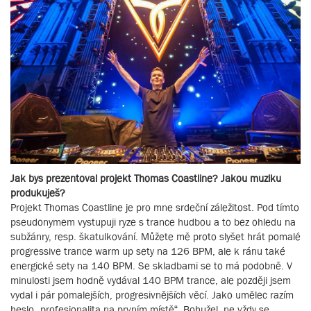
Jak bys prezentoval projekt Thomas Coastline? Jakou muziku
produkuješ?
Projekt Thomas Coastline je pro mne srdeční záležitost. Pod tímto
pseudonymem vystupuji ryze s trance hudbou a to bez ohledu na
subžánry, resp. škatulkování. Můžete mě proto slyšet hrát pomalé
progressive trance warm up sety na 126 BPM, ale k ránu také
energické sety na 140 BPM. Se skladbami se to má podobně. V
minulosti jsem hodně vydával 140 BPM trance, ale později jsem
vydal i pár pomalejších, progresivnějších věcí. Jako umělec razím
heslo „profesionalita na prvním místě“. Bohužel, ne vždy se