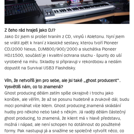
Z čeho rád hraješ jako DJ?
Jako DJ jsem si prošel hraním z CD, vinylů i Abletonu. Nyní jsem
se vrátil zpět k hraní z klasické sestavy, kterou tvoří Pioneer
CDJ2000 Nexus, DJM800/900/2000 a sluchátka Pioneer
HDJ1500, součástí je i kvalitní ochrana sluchu - špunty do uší
vyrobené na míru. Skladby si připravuji v rekordboxu a nedám
dopustit na Survival USB3 Flashdisky.
Vím, že netvoříš jen pro sebe, ale jsi také „ghost producent“.
Vysvětlíš nám, co to znamená?
Ghost producing dělám zatím spíše okrajově i trochu jako
koníček, ale věřím, že až se posunu hudebně a zvukově dál, budu
moci pomáhat více lidem. Ghost producing znamená skládání
hudby pro někoho nebo také s někým. Já raději dělám částečný
ghost producing, to znamená, že klient má v hlavě představu,
možná i nápad, ale není schopen ho dotáhnout do použitelné
formy. Pak nastupuji já a snažíme se společně vytvořit něco, co