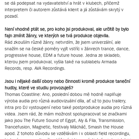
se dá podepsat na vydavatelství a hrát v klubech, přičemž
interpretem či autorem zůstává klient a já zůstávám skrytý v
pozadí.
Není vhodné ptát se, pro koho jsi produkoval, ale určitě by bylo
fajn zmínit žánry, ve kterých se tvá produkce objevila.
Rád zkouším různé žánry, netvrdím, že jsem univerzální, ale
snažím se na české poměry vyjít vstříc v žánrech trance, dance,
progressive house, EDM a future house. Jedna ze skladeb,
kterou jsem produkoval, vyšla také na sublabelu Armada
Records, resp. AVA Recordings.
Jsou i nějaké další obory nebo činnosti kromě produkce taneční
hudby, které ve studiu provozuješ?
Thomas Coastline: Ano, poslední dobou mě hodně naplňuje
výroba audia pro různá audiovizuální díla, ať už to jsou trailery,
intra pro DJ vystoupení nebo také postprodukce audia pro různá
videa. Jsem rád, že mám možnost spolupracovat se značkami
jako jsou The Future Sound of Egypt, Aly & Fila, Transmission,
Trancefusion, Magnetic, festivaly Mácháč, Smash the House
apod. Z tohoto důvodu se vzdělávám i v oblasti field recordingu,