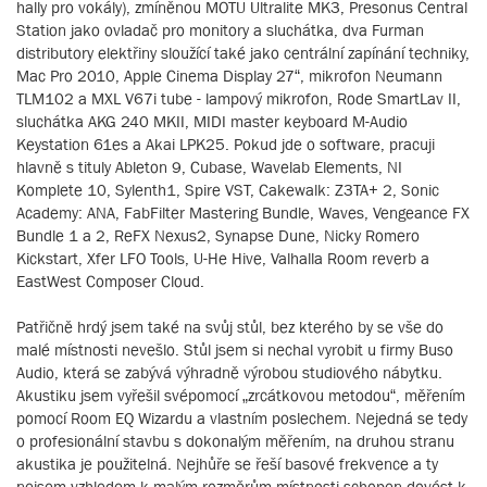
hally pro vokály), zmíněnou MOTU Ultralite MK3, Presonus Central
Station jako ovladač pro monitory a sluchátka, dva Furman
distributory elektřiny sloužící také jako centrální zapínání techniky,
Mac Pro 2010, Apple Cinema Display 27“, mikrofon Neumann
TLM102 a MXL V67i tube - lampový mikrofon, Rode SmartLav II,
sluchátka AKG 240 MKII, MIDI master keyboard M-Audio
Keystation 61es a Akai LPK25. Pokud jde o software, pracuji
hlavně s tituly Ableton 9, Cubase, Wavelab Elements, NI
Komplete 10, Sylenth1, Spire VST, Cakewalk: Z3TA+ 2, Sonic
Academy: ANA, FabFilter Mastering Bundle, Waves, Vengeance FX
Bundle 1 a 2, ReFX Nexus2, Synapse Dune, Nicky Romero
Kickstart, Xfer LFO Tools, U-He Hive, Valhalla Room reverb a
EastWest Composer Cloud.
Patřičně hrdý jsem také na svůj stůl, bez kterého by se vše do
malé místnosti nevešlo. Stůl jsem si nechal vyrobit u firmy Buso
Audio, která se zabývá výhradně výrobou studiového nábytku.
Akustiku jsem vyřešil svépomocí „zrcátkovou metodou“, měřením
pomocí Room EQ Wizardu a vlastním poslechem. Nejedná se tedy
o profesionální stavbu s dokonalým měřením, na druhou stranu
akustika je použitelná. Nejhůře se řeší basové frekvence a ty
nejsem vzhledem k malým rozměrům místnosti schopen dovést k