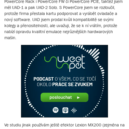
PowerCore Rack i PowerCore FW či PowerCore PCIE, taktéž jsem
měl UAD-1 a pak UAD-2 Solo. S PowerCore jsem se rozloučil,
protože firma přestala kartu podporovat a vyrábět ovladače a
nový software. UAD jsem prodal kvůli kompatibilitě se svými
kolegy a přenositelnosti, ale uvažuji, že se k ní vrátím, protože
nabízí opravdu kvalitní emulace nejrůznějších hardwarových
mašin.
Ve studiu jinak používám ještě efektor Lexion MX200 (zejména na