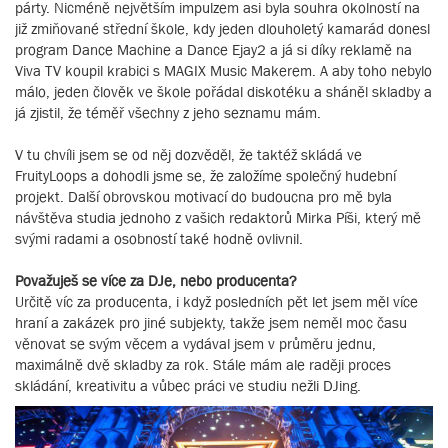
párty. Nicméně největším impulzem asi byla souhra okolností na
již zmiňované střední škole, kdy jeden dlouholetý kamarád donesl
program Dance Machine a Dance Ejay2 a já si díky reklamě na
Viva TV koupil krabici s MAGIX Music Makerem. A aby toho nebylo
málo, jeden člověk ve škole pořádal diskotéku a sháněl skladby a
já zjistil, že téměř všechny z jeho seznamu mám.
V tu chvíli jsem se od něj dozvěděl, že taktéž skládá ve
FruityLoops a dohodli jsme se, že založíme společný hudební
projekt. Další obrovskou motivací do budoucna pro mě byla
návštěva studia jednoho z vašich redaktorů Mirka Píši, který mě
svými radami a osobností také hodně ovlivnil.
Považuješ se více za DJe, nebo producenta?
Určitě víc za producenta, i když posledních pět let jsem měl více
hraní a zakázek pro jiné subjekty, takže jsem neměl moc času
věnovat se svým věcem a vydával jsem v průměru jednu,
maximálně dvě skladby za rok. Stále mám ale raději proces
skládání, kreativitu a vůbec práci ve studiu nežli DJing.