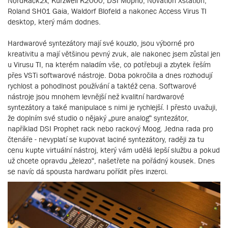
NordRack2x, Kurzweil K2000, DSI Mopho, Novation Xstation,
Roland SH01 Gaia, Waldorf Blofeld a nakonec Access Virus TI
desktop, který mám dodnes.
Hardwarové syntezátory mají své kouzlo, jsou výborné pro
kreativitu a mají většinou pevný zvuk, ale nakonec jsem zůstal jen
u Virusu TI, na kterém naladím vše, co potřebuji a zbytek řeším
přes VSTi softwarové nástroje. Doba pokročila a dnes rozhodují
rychlost a pohodlnost používání a taktéž cena. Softwarové
nástroje jsou mnohem levnější než kvalitní hardwarové
syntezátory a také manipulace s nimi je rychlejší. I přesto uvažuji,
že doplním své studio o nějaký „pure analog“ syntezátor,
například DSI Prophet rack nebo rackový Moog. Jedna rada pro
čtenáře - nevyplatí se kupovat laciné syntezátory, raději za tu
cenu kupte virtuální nástroj, který vám udělá lepší službu a pokud
už chcete opravdu „železo“, našetřete na pořádný kousek. Dnes
se navíc dá spousta hardwaru pořídit přes inzerci.