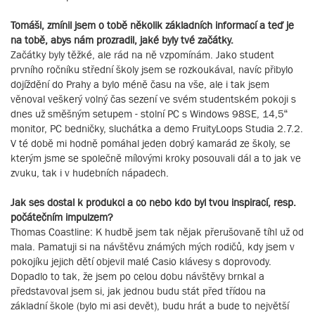
Tomáši, zmínil jsem o tobě několik základních informací a teď je
na tobě, abys nám prozradil, jaké byly tvé začátky.
Začátky byly těžké, ale rád na ně vzpomínám. Jako student
prvního ročníku střední školy jsem se rozkoukával, navíc přibylo
dojíždění do Prahy a bylo méně času na vše, ale i tak jsem
věnoval veškerý volný čas sezení ve svém studentském pokoji s
dnes už směšným setupem - stolní PC s Windows 98SE, 14,5“
monitor, PC bedničky, sluchátka a demo FruityLoops Studia 2.7.2.
V té době mi hodně pomáhal jeden dobrý kamarád ze školy, se
kterým jsme se společně mílovými kroky posouvali dál a to jak ve
zvuku, tak i v hudebních nápadech.
Jak ses dostal k produkci a co nebo kdo byl tvou inspirací, resp.
počátečním impulzem?
Thomas Coastline: K hudbě jsem tak nějak přerušovaně tíhl už od
mala. Pamatuji si na návštěvu známých mých rodičů, kdy jsem v
pokojíku jejich dětí objevil malé Casio klávesy s doprovody.
Dopadlo to tak, že jsem po celou dobu návštěvy brnkal a
představoval jsem si, jak jednou budu stát před třídou na
základní škole (bylo mi asi devět), budu hrát a bude to největší