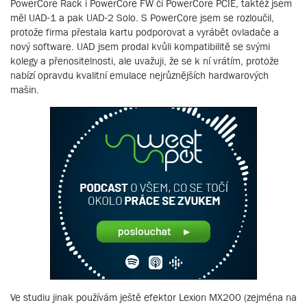
PowerCore Rack i PowerCore FW či PowerCore PCIE, taktéž jsem
měl UAD-1 a pak UAD-2 Solo. S PowerCore jsem se rozloučil,
protože firma přestala kartu podporovat a vyrábět ovladače a
nový software. UAD jsem prodal kvůli kompatibilitě se svými
kolegy a přenositelnosti, ale uvažuji, že se k ní vrátím, protože
nabízí opravdu kvalitní emulace nejrůznějších hardwarových
mašin.
Ve studiu jinak používám ještě efektor Lexion MX200 (zejména na