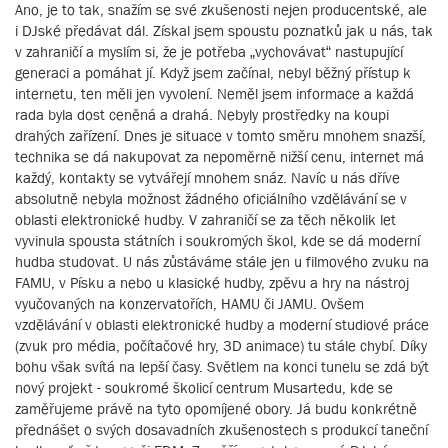
Ano, je to tak, snažím se své zkušenosti nejen producentské, ale
i DJské předávat dál. Získal jsem spoustu poznatků jak u nás, tak
v zahraničí a myslím si, že je potřeba „vychovávat“ nastupující
generaci a pomáhat jí. Když jsem začínal, nebyl běžný přístup k
internetu, ten měli jen vyvolení. Neměl jsem informace a každá
rada byla dost ceněná a drahá. Nebyly prostředky na koupi
drahých zařízení. Dnes je situace v tomto směru mnohem snazší,
technika se dá nakupovat za nepoměrně nižší cenu, internet má
každý, kontakty se vytvářejí mnohem snáz. Navíc u nás dříve
absolutně nebyla možnost žádného oficiálního vzdělávání se v
oblasti elektronické hudby. V zahraničí se za těch několik let
vyvinula spousta státních i soukromých škol, kde se dá moderní
hudba studovat. U nás zůstáváme stále jen u filmového zvuku na
FAMU, v Písku a nebo u klasické hudby, zpěvu a hry na nástroj
vyučovaných na konzervatořích, HAMU či JAMU. Ovšem
vzdělávání v oblasti elektronické hudby a moderní studiové práce
(zvuk pro média, počítačové hry, 3D animace) tu stále chybí. Díky
bohu však svítá na lepší časy. Světlem na konci tunelu se zdá být
nový projekt - soukromé školicí centrum Musartedu, kde se
zaměřujeme právě na tyto opomíjené obory. Já budu konkrétně
přednášet o svých dosavadních zkušenostech s produkcí taneční