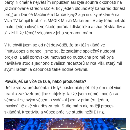
párty. Nicméně největším impulzem asi byla souhra okolností na
již zmiňované střední škole, kdy jeden dlouholetý kamarád donesl
program Dance Machine a Dance Ejay2 a já si díky reklamě na
Viva TV koupil krabici s MAGIX Music Makerem. A aby toho nebylo
málo, jeden člověk ve škole pořádal diskotéku a sháněl skladby a
já zjistil, že téměř všechny z jeho seznamu mám.
V tu chvíli jsem se od něj dozvěděl, že taktéž skládá ve
FruityLoops a dohodli jsme se, že založíme společný hudební
projekt. Další obrovskou motivací do budoucna pro mě byla
návštěva studia jednoho z vašich redaktorů Mirka Píši, který mě
svými radami a osobností také hodně ovlivnil.
Považuješ se více za DJe, nebo producenta?
Určitě víc za producenta, i když posledních pět let jsem měl více
hraní a zakázek pro jiné subjekty, takže jsem neměl moc času
věnovat se svým věcem a vydával jsem v průměru jednu,
maximálně dvě skladby za rok. Stále mám ale raději proces
skládání, kreativitu a vůbec práci ve studiu nežli DJing.