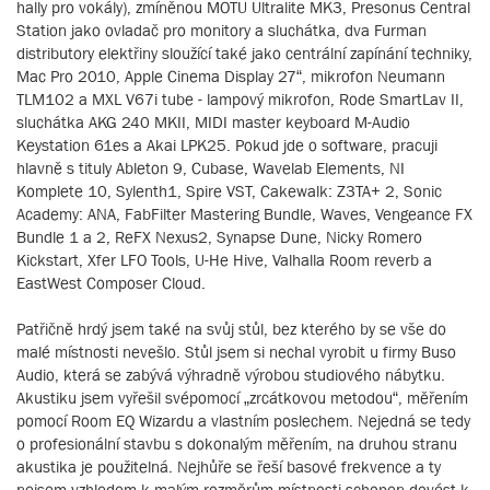
hally pro vokály), zmíněnou MOTU Ultralite MK3, Presonus Central
Station jako ovladač pro monitory a sluchátka, dva Furman
distributory elektřiny sloužící také jako centrální zapínání techniky,
Mac Pro 2010, Apple Cinema Display 27“, mikrofon Neumann
TLM102 a MXL V67i tube - lampový mikrofon, Rode SmartLav II,
sluchátka AKG 240 MKII, MIDI master keyboard M-Audio
Keystation 61es a Akai LPK25. Pokud jde o software, pracuji
hlavně s tituly Ableton 9, Cubase, Wavelab Elements, NI
Komplete 10, Sylenth1, Spire VST, Cakewalk: Z3TA+ 2, Sonic
Academy: ANA, FabFilter Mastering Bundle, Waves, Vengeance FX
Bundle 1 a 2, ReFX Nexus2, Synapse Dune, Nicky Romero
Kickstart, Xfer LFO Tools, U-He Hive, Valhalla Room reverb a
EastWest Composer Cloud.
Patřičně hrdý jsem také na svůj stůl, bez kterého by se vše do
malé místnosti nevešlo. Stůl jsem si nechal vyrobit u firmy Buso
Audio, která se zabývá výhradně výrobou studiového nábytku.
Akustiku jsem vyřešil svépomocí „zrcátkovou metodou“, měřením
pomocí Room EQ Wizardu a vlastním poslechem. Nejedná se tedy
o profesionální stavbu s dokonalým měřením, na druhou stranu
akustika je použitelná. Nejhůře se řeší basové frekvence a ty
nejsem vzhledem k malým rozměrům místnosti schopen dovést k