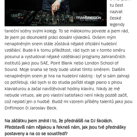
tu čest
nazvat
české
legendy
taneční scény svými kolegy. To se málokomu povede a jsem rád,
že jsem po dlouholeté práci dosáhl výsledků. Ovšem mým
nenaplněným snem stále zůstává nějaké oficiální hudební
vzdělání. Bude-li k tomu příležitost, rád bych se v tomto směru
posunul a vystudoval nějaké vzdělávací programy zahraničních
institutů jako jsou SAE, Point Blank nebo London School of
Sound. Moje snaha se tedy bude ubírat tímto směrem. Dalším
nenaplněným snem je hra na hudební nástroj - byť si sám zahraji
co potřebuji, rád bych si do studia pořídil stage piano s plnou
klaviaturou a začal navštěvovat hodiny klavíru. Nikdy ze mě
nebude virtuos, ale pro vlastní satisfakci není nikdy pozdě začít,
což neplatí jen o hudbě. Budiž mi vzorem příběhy talentů jako jsou
Driftmoon či Jaroslav Beck.
Na záčátku jsem zmínil i to, že přednášíš na DJ školách.
Představíš nám nějakou a řekneš nám, jak jsou tvé přednášky
postaveny a na co se soustředí?