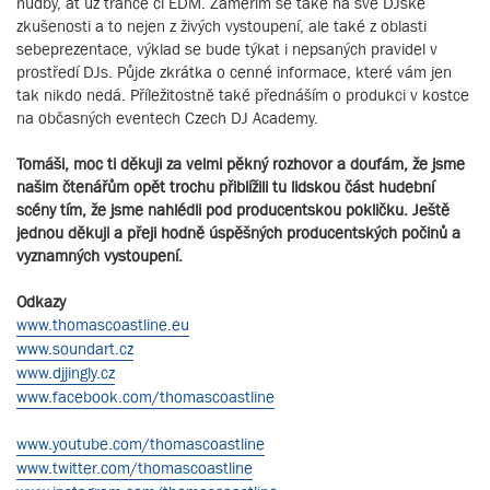
hudby, ať už trance či EDM. Zaměřím se take na své DJské
zkušenosti a to nejen z živých vystoupení, ale také z oblasti
sebeprezentace, výklad se bude týkat i nepsaných pravidel v
prostředí DJs. Půjde zkrátka o cenné informace, které vám jen
tak nikdo nedá. Příležitostně také přednáším o produkci v kostce
na občasných eventech Czech DJ Academy.
Tomáši, moc ti děkuji za velmi pěkný rozhovor a doufám, že jsme
našim čtenářům opět trochu přiblížili tu lidskou část hudební
scény tím, že jsme nahlédli pod producentskou pokličku. Ještě
jednou děkuji a přeji hodně úspěšných producentských počinů a
vyznamných vystoupení.
Odkazy
www.thomascoastline.eu
www.soundart.cz
www.djjingly.cz
www.facebook.com/thomascoastline
www.youtube.com/thomascoastline
www.twitter.com/thomascoastline