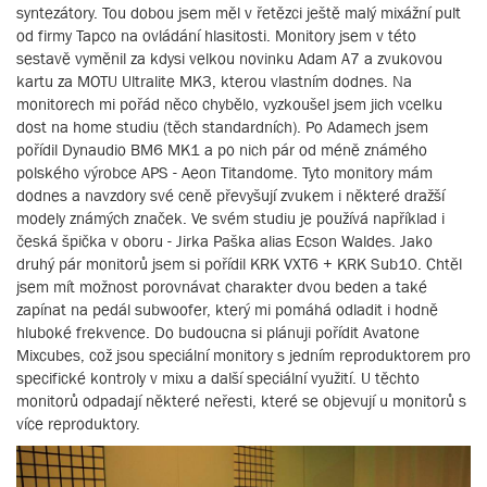
syntezátory. Tou dobou jsem měl v řetězci ještě malý mixážní pult
od firmy Tapco na ovládání hlasitosti. Monitory jsem v této
sestavě vyměnil za kdysi velkou novinku Adam A7 a zvukovou
kartu za MOTU Ultralite MK3, kterou vlastním dodnes. Na
monitorech mi pořád něco chybělo, vyzkoušel jsem jich vcelku
dost na home studiu (těch standardních). Po Adamech jsem
pořídil Dynaudio BM6 MK1 a po nich pár od méně známého
polského výrobce APS - Aeon Titandome. Tyto monitory mám
dodnes a navzdory své ceně převyšují zvukem i některé dražší
modely známých značek. Ve svém studiu je používá například i
česká špička v oboru - Jirka Paška alias Ecson Waldes. Jako
druhý pár monitorů jsem si pořídil KRK VXT6 + KRK Sub10. Chtěl
jsem mít možnost porovnávat charakter dvou beden a také
zapínat na pedál subwoofer, který mi pomáhá odladit i hodně
hluboké frekvence. Do budoucna si plánuji pořídit Avatone
Mixcubes, což jsou speciální monitory s jedním reproduktorem pro
specifické kontroly v mixu a další speciální využití. U těchto
monitorů odpadají některé neřesti, které se objevují u monitorů s
více reproduktory.