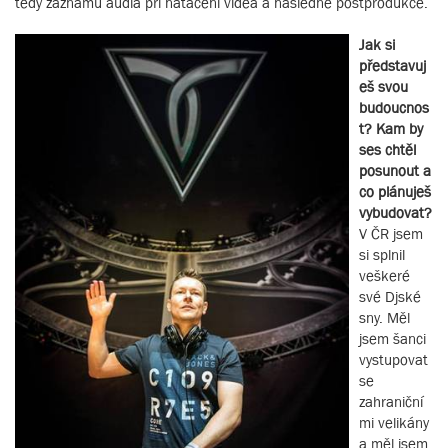
tedy záznamu audia při natáčení videa a následné postprodukce.
Jak si
představuj
eš svou
budoucnos
t? Kam by
ses chtěl
posunout a
co plánuješ
vybudovat?
V ČR jsem
si splnil
veškeré
své Djské
sny. Měl
jsem šanci
vystupovat
se
zahraniční
mi velikány
a měl jsem