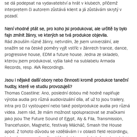
se dá podepsat na vydavatelství a hrát v klubech, přičemž
interpretem či autorem zůstává klient a já zůstávám skrytý v
pozadí.
Není vhodné ptát se, pro koho jsi produkoval, ale určitě by bylo
fajn zmínit žánry, ve kterých se tvá produkce objevila.
Rád zkouším různé žánry, netvrdím, že jsem univerzální, ale
snažím se na české poměry vyjít vstříc v žánrech trance, dance,
progressive house, EDM a future house. Jedna ze skladeb,
kterou jsem produkoval, vyšla také na sublabelu Armada
Records, resp. AVA Recordings.
Jsou i nějaké další obory nebo činnosti kromě produkce taneční
hudby, které ve studiu provozuješ?
Thomas Coastline: Ano, poslední dobou mě hodně naplňuje
výroba audia pro různá audiovizuální díla, ať už to jsou trailery,
intra pro DJ vystoupení nebo také postprodukce audia pro různá
videa. Jsem rád, že mám možnost spolupracovat se značkami
jako jsou The Future Sound of Egypt, Aly & Fila, Transmission,
Trancefusion, Magnetic, festivaly Mácháč, Smash the House
apod. Z tohoto důvodu se vzdělávám i v oblasti field recordingu,