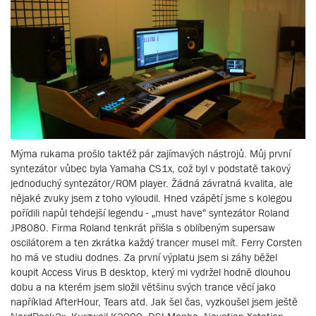
Mýma rukama prošlo taktéž pár zajímavých nástrojů. Můj první
syntezátor vůbec byla Yamaha CS1x, což byl v podstatě takový
jednoduchý syntezátor/ROM player. Žádná závratná kvalita, ale
nějaké zvuky jsem z toho vyloudil. Hned vzápětí jsme s kolegou
pořídili napůl tehdejší legendu - „must have“ syntezátor Roland
JP8080. Firma Roland tenkrát přišla s oblíbeným supersaw
oscilátorem a ten zkrátka každý trancer musel mít. Ferry Corsten
ho má ve studiu dodnes. Za první výplatu jsem si záhy běžel
koupit Access Virus B desktop, který mi vydržel hodně dlouhou
dobu a na kterém jsem složil většinu svých trance věcí jako
například AfterHour, Tears atd. Jak šel čas, vyzkoušel jsem ještě