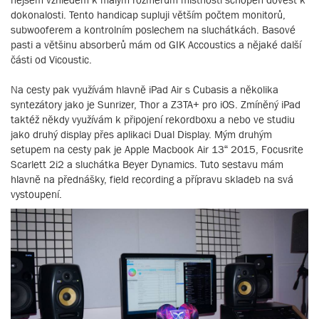
dokonalosti. Tento handicap supluji větším počtem monitorů,
subwooferem a kontrolním poslechem na sluchátkách. Basové
pasti a většinu absorberů mám od GIK Accoustics a nějaké další
části od Vicoustic.
Na cesty pak využívám hlavně iPad Air s Cubasis a několika
syntezátory jako je Sunrizer, Thor a Z3TA+ pro iOS. Zmíněný iPad
taktéž někdy využívám k připojení rekordboxu a nebo ve studiu
jako druhý display přes aplikaci Dual Display. Mým druhým
setupem na cesty pak je Apple Macbook Air 13“ 2015, Focusrite
Scarlett 2i2 a sluchátka Beyer Dynamics. Tuto sestavu mám
hlavně na přednášky, field recording a přípravu skladeb na svá
vystoupení.