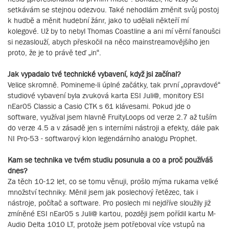
setkávám se stejnou odezvou. Také nehodlám změnit svůj postoj
k hudbě a měnit hudební žánr, jako to udělali někteří mí
kolegové. Už by to nebyl Thomas Coastline a ani mí věrní fanoušci
si nezaslouží, abych přeskočil na něco mainstreamovějšího jen
proto, že je to právě teď „in“.
Jak vypadalo tvé technické vybavení, když jsi začínal?
Velice skromně. Pomineme-li úplné začátky, tak první „opravdové“
studiové vybavení byla zvuková karta ESI Juli@, monitory ESI
nEar05 Classic a Casio CTK s 61 klávesami. Pokud jde o
software, využíval jsem hlavně FruityLoops od verze 2.7 až tuším
do verze 4.5 a v zásadě jen s interními nástroji a efekty, dále pak
NI Pro-53 - softwarový klon legendárního analogu Prophet.
Kam se technika ve tvém studiu posunula a co a proč používáš
dnes?
Za těch 10-12 let, co se tomu věnuji, prošlo mýma rukama velké
množství techniky. Měnil jsem jak poslechový řetězec, tak i
nástroje, počítač a software. Pro poslech mi nejdříve sloužily již
zmíněné ESI nEar05 s Juli@ kartou, později jsem pořídil kartu M-
Audio Delta 1010 LT, protože jsem potřeboval více vstupů na