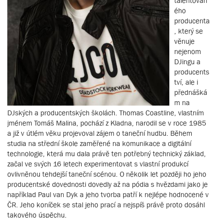
talentovan
ého
producenta
, který se
věnuje
nejenom
DJingu a
producents
tví, ale i
přednášká
m na
DJských a producentských školách. Thomas Coastline, vlastním
jménem Tomáš Malina, pochází z Kladna, narodil se v roce 1985
a již v útlém věku projevoval zájem o taneční hudbu. Během
studia na střední škole zaměřené na komunikace a digitální
technologie, která mu dala právě ten potřebný technický základ,
začal ve svých 16 letech experimentovat s vlastní produkcí
ovlivněnou tehdejší taneční scénou. O několik let později ho jeho
producentské dovednosti dovedly až na pódia s hvězdami jako je
například Paul van Dyk a jeho tvorba patří k nejlépe hodnocené v
ČR. Jeho koníček se stal jeho prací a nejspíš právě proto dosáhl
takového úspěchu.