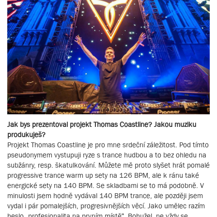
Jak bys prezentoval projekt Thomas Coastline? Jakou muziku
produkuješ?
Projekt Thomas Coastline je pro mne srdeční záležitost. Pod tímto
pseudonymem vystupuji ryze s trance hudbou a to bez ohledu na
subžánry, resp. škatulkování. Můžete mě proto slyšet hrát pomalé
progressive trance warm up sety na 126 BPM, ale k ránu také
energické sety na 140 BPM. Se skladbami se to má podobně. V
minulosti jsem hodně vydával 140 BPM trance, ale později jsem
vydal i pár pomalejších, progresivnějších věcí. Jako umělec razím
heslo „profesionalita na prvním místě“. Bohužel, ne vždy se