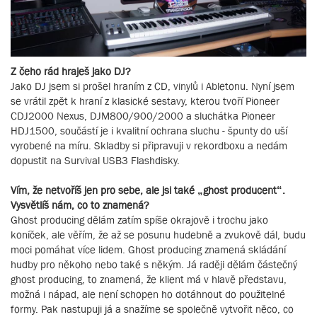
Z čeho rád hraješ jako DJ?
Jako DJ jsem si prošel hraním z CD, vinylů i Abletonu. Nyní jsem
se vrátil zpět k hraní z klasické sestavy, kterou tvoří Pioneer
CDJ2000 Nexus, DJM800/900/2000 a sluchátka Pioneer
HDJ1500, součástí je i kvalitní ochrana sluchu - špunty do uší
vyrobené na míru. Skladby si připravuji v rekordboxu a nedám
dopustit na Survival USB3 Flashdisky.
Vím, že netvoříš jen pro sebe, ale jsi také „ghost producent“.
Vysvětlíš nám, co to znamená?
Ghost producing dělám zatím spíše okrajově i trochu jako
koníček, ale věřím, že až se posunu hudebně a zvukově dál, budu
moci pomáhat více lidem. Ghost producing znamená skládání
hudby pro někoho nebo také s někým. Já raději dělám částečný
ghost producing, to znamená, že klient má v hlavě představu,
možná i nápad, ale není schopen ho dotáhnout do použitelné
formy. Pak nastupuji já a snažíme se společně vytvořit něco, co