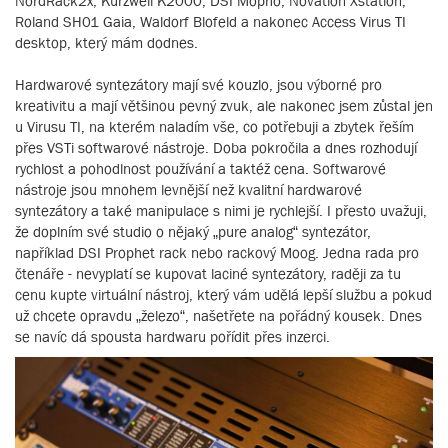
NordRack2x, Kurzweil K2000, DSI Mopho, Novation Xstation,
Roland SH01 Gaia, Waldorf Blofeld a nakonec Access Virus TI
desktop, který mám dodnes.
Hardwarové syntezátory mají své kouzlo, jsou výborné pro
kreativitu a mají většinou pevný zvuk, ale nakonec jsem zůstal jen
u Virusu TI, na kterém naladím vše, co potřebuji a zbytek řeším
přes VSTi softwarové nástroje. Doba pokročila a dnes rozhodují
rychlost a pohodlnost používání a taktéž cena. Softwarové
nástroje jsou mnohem levnější než kvalitní hardwarové
syntezátory a také manipulace s nimi je rychlejší. I přesto uvažuji,
že doplním své studio o nějaký „pure analog“ syntezátor,
například DSI Prophet rack nebo rackový Moog. Jedna rada pro
čtenáře - nevyplatí se kupovat laciné syntezátory, raději za tu
cenu kupte virtuální nástroj, který vám udělá lepší službu a pokud
už chcete opravdu „železo“, našetřete na pořádný kousek. Dnes
se navíc dá spousta hardwaru pořídit přes inzerci.