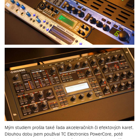
Mým studiem prošla také řada akceleračních či efektových karet.
Dlouhou dobu jsem používal TC Electronics PowerCore, poté