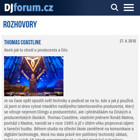
Rozhovory
Server o DJ technice a DJingu
Thomas Coastline
27. 4. 2016
Aneb jak to chodí u producenta a DJe.
Je na čase opět opustit svět techniky a podívat se na to, kdo a jak ji používá.
Já jsem si dnes vybral mladého nadějného talentovaného producenta, který
se věnuje nejenom DJingu a producentství, ale i přednáškám na DJských a
producentských školách. Thomas Coastline, vlastním jménem Tomáš Malina,
pochází z Kladna, narodil se v roce 1985 a již v útlém věku projevoval zájem
o taneční hudbu. Během studia na střední škole zaměřené na komunikace a
digitální technologie, která mu dala právě ten potřebný technický základ,