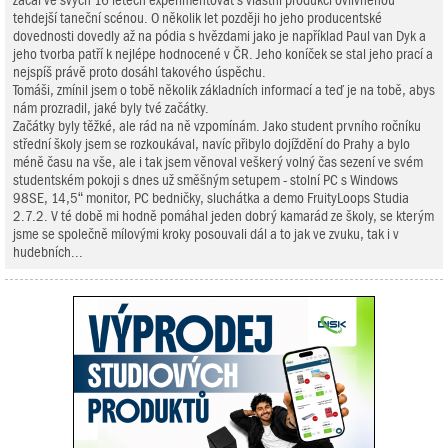
začal ve svých 16 letech experimentovat s vlastní produkcí ovlivněnou
tehdejší taneční scénou. O několik let později ho jeho producentské
dovednosti dovedly až na pódia s hvězdami jako je například Paul van Dyk a
jeho tvorba patří k nejlépe hodnocené v ČR. Jeho koníček se stal jeho prací a
nejspíš právě proto dosáhl takového úspěchu.
Tomáši, zmínil jsem o tobě několik základních informací a teď je na tobě, abys
nám prozradil, jaké byly tvé začátky.
Začátky byly těžké, ale rád na ně vzpomínám. Jako student prvního ročníku
střední školy jsem se rozkoukával, navíc přibylo dojíždění do Prahy a bylo
méně času na vše, ale i tak jsem věnoval veškerý volný čas sezení ve svém
studentském pokoji s dnes už směšným setupem - stolní PC s Windows
98SE, 14,5“ monitor, PC bedničky, sluchátka a demo FruityLoops Studia
2.7.2. V té době mi hodně pomáhal jeden dobrý kamarád ze školy, se kterým
jsme se společně mílovými kroky posouvali dál a to jak ve zvuku, tak i v
hudebních...