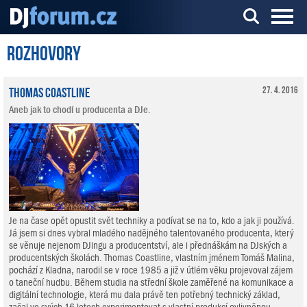
Rozhovory
Server o DJ technice a DJingu
Thomas Coastline
27. 4. 2016
Aneb jak to chodí u producenta a DJe.
Je na čase opět opustit svět techniky a podívat se na to, kdo a jak ji používá.
Já jsem si dnes vybral mladého nadějného talentovaného producenta, který
se věnuje nejenom DJingu a producentství, ale i přednáškám na DJských a
producentských školách. Thomas Coastline, vlastním jménem Tomáš Malina,
pochází z Kladna, narodil se v roce 1985 a již v útlém věku projevoval zájem
o taneční hudbu. Během studia na střední škole zaměřené na komunikace a
digitální technologie, která mu dala právě ten potřebný technický základ,