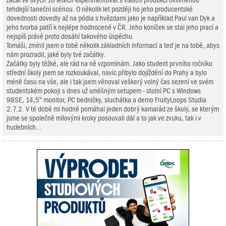
začal ve svých 16 letech experimentovat s vlastní produkcí ovlivněnou
tehdejší taneční scénou. O několik let později ho jeho producentské
dovednosti dovedly až na pódia s hvězdami jako je například Paul van Dyk a
jeho tvorba patří k nejlépe hodnocené v ČR. Jeho koníček se stal jeho prací a
nejspíš právě proto dosáhl takového úspěchu.
Tomáši, zmínil jsem o tobě několik základních informací a teď je na tobě, abys
nám prozradil, jaké byly tvé začátky.
Začátky byly těžké, ale rád na ně vzpomínám. Jako student prvního ročníku
střední školy jsem se rozkoukával, navíc přibylo dojíždění do Prahy a bylo
méně času na vše, ale i tak jsem věnoval veškerý volný čas sezení ve svém
studentském pokoji s dnes už směšným setupem - stolní PC s Windows
98SE, 14,5“ monitor, PC bedničky, sluchátka a demo FruityLoops Studia
2.7.2. V té době mi hodně pomáhal jeden dobrý kamarád ze školy, se kterým
jsme se společně mílovými kroky posouvali dál a to jak ve zvuku, tak i v
hudebních...