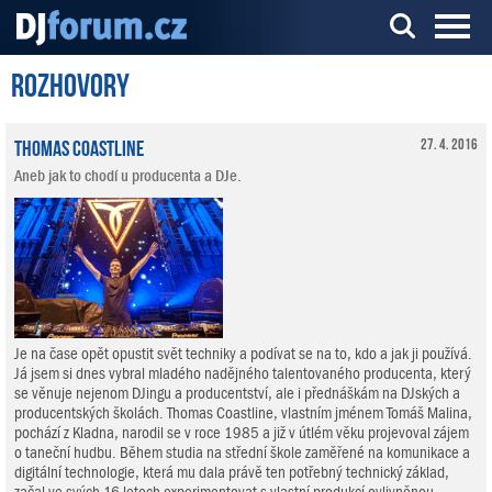
Rozhovory
Server o DJ technice a DJingu
Thomas Coastline
27. 4. 2016
Aneb jak to chodí u producenta a DJe.
Je na čase opět opustit svět techniky a podívat se na to, kdo a jak ji používá.
Já jsem si dnes vybral mladého nadějného talentovaného producenta, který
se věnuje nejenom DJingu a producentství, ale i přednáškám na DJských a
producentských školách. Thomas Coastline, vlastním jménem Tomáš Malina,
pochází z Kladna, narodil se v roce 1985 a již v útlém věku projevoval zájem
o taneční hudbu. Během studia na střední škole zaměřené na komunikace a
digitální technologie, která mu dala právě ten potřebný technický základ,