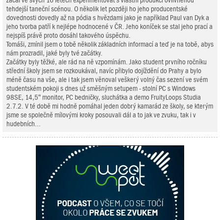
začal ve svých 16 letech experimentovat s vlastní produkcí ovlivněnou
tehdejší taneční scénou. O několik let později ho jeho producentské
dovednosti dovedly až na pódia s hvězdami jako je například Paul van Dyk a
jeho tvorba patří k nejlépe hodnocené v ČR. Jeho koníček se stal jeho prací a
nejspíš právě proto dosáhl takového úspěchu.
Tomáši, zmínil jsem o tobě několik základních informací a teď je na tobě, abys
nám prozradil, jaké byly tvé začátky.
Začátky byly těžké, ale rád na ně vzpomínám. Jako student prvního ročníku
střední školy jsem se rozkoukával, navíc přibylo dojíždění do Prahy a bylo
méně času na vše, ale i tak jsem věnoval veškerý volný čas sezení ve svém
studentském pokoji s dnes už směšným setupem - stolní PC s Windows
98SE, 14,5“ monitor, PC bedničky, sluchátka a demo FruityLoops Studia
2.7.2. V té době mi hodně pomáhal jeden dobrý kamarád ze školy, se kterým
jsme se společně mílovými kroky posouvali dál a to jak ve zvuku, tak i v
hudebních...