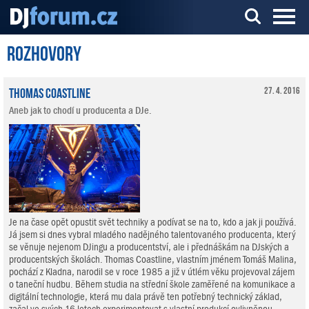
Rozhovory
Server o DJ technice a DJingu
Thomas Coastline
27. 4. 2016
Aneb jak to chodí u producenta a DJe.
Je na čase opět opustit svět techniky a podívat se na to, kdo a jak ji používá.
Já jsem si dnes vybral mladého nadějného talentovaného producenta, který
se věnuje nejenom DJingu a producentství, ale i přednáškám na DJských a
producentských školách. Thomas Coastline, vlastním jménem Tomáš Malina,
pochází z Kladna, narodil se v roce 1985 a již v útlém věku projevoval zájem
o taneční hudbu. Během studia na střední škole zaměřené na komunikace a
digitální technologie, která mu dala právě ten potřebný technický základ,