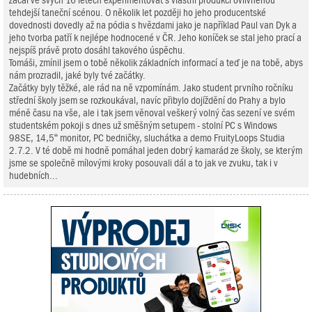
začal ve svých 16 letech experimentovat s vlastní produkcí ovlivněnou
tehdejší taneční scénou. O několik let později ho jeho producentské
dovednosti dovedly až na pódia s hvězdami jako je například Paul van Dyk a
jeho tvorba patří k nejlépe hodnocené v ČR. Jeho koníček se stal jeho prací a
nejspíš právě proto dosáhl takového úspěchu.
Tomáši, zmínil jsem o tobě několik základních informací a teď je na tobě, abys
nám prozradil, jaké byly tvé začátky.
Začátky byly těžké, ale rád na ně vzpomínám. Jako student prvního ročníku
střední školy jsem se rozkoukával, navíc přibylo dojíždění do Prahy a bylo
méně času na vše, ale i tak jsem věnoval veškerý volný čas sezení ve svém
studentském pokoji s dnes už směšným setupem - stolní PC s Windows
98SE, 14,5“ monitor, PC bedničky, sluchátka a demo FruityLoops Studia
2.7.2. V té době mi hodně pomáhal jeden dobrý kamarád ze školy, se kterým
jsme se společně mílovými kroky posouvali dál a to jak ve zvuku, tak i v
hudebních...