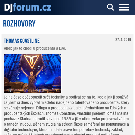
Rozhovory
Server o DJ technice a DJingu
Thomas Coastline
27. 4. 2016
Aneb jak to chodí u producenta a DJe.
Je na čase opět opustit svět techniky a podívat se na to, kdo a jak ji používá.
Já jsem si dnes vybral mladého nadějného talentovaného producenta, který
se věnuje nejenom DJingu a producentství, ale i přednáškám na DJských a
producentských školách. Thomas Coastline, vlastním jménem Tomáš Malina,
pochází z Kladna, narodil se v roce 1985 a již v útlém věku projevoval zájem
o taneční hudbu. Během studia na střední škole zaměřené na komunikace a
digitální technologie, která mu dala právě ten potřebný technický základ,