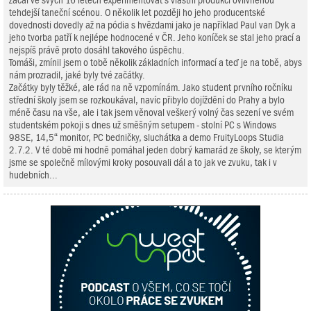
začal ve svých 16 letech experimentovat s vlastní produkcí ovlivněnou
tehdejší taneční scénou. O několik let později ho jeho producentské
dovednosti dovedly až na pódia s hvězdami jako je například Paul van Dyk a
jeho tvorba patří k nejlépe hodnocené v ČR. Jeho koníček se stal jeho prací a
nejspíš právě proto dosáhl takového úspěchu.
Tomáši, zmínil jsem o tobě několik základních informací a teď je na tobě, abys
nám prozradil, jaké byly tvé začátky.
Začátky byly těžké, ale rád na ně vzpomínám. Jako student prvního ročníku
střední školy jsem se rozkoukával, navíc přibylo dojíždění do Prahy a bylo
méně času na vše, ale i tak jsem věnoval veškerý volný čas sezení ve svém
studentském pokoji s dnes už směšným setupem - stolní PC s Windows
98SE, 14,5“ monitor, PC bedničky, sluchátka a demo FruityLoops Studia
2.7.2. V té době mi hodně pomáhal jeden dobrý kamarád ze školy, se kterým
jsme se společně mílovými kroky posouvali dál a to jak ve zvuku, tak i v
hudebních...