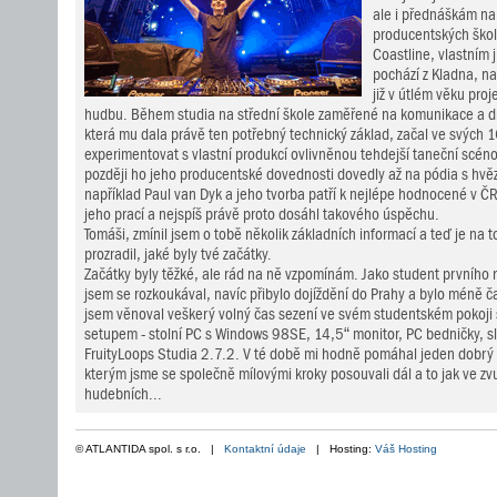
ale i přednáškám na
producentských ško
Coastline, vlastním
pochází z Kladna, na
již v útlém věku pro
hudbu. Během studia na střední škole zaměřené na komunikace a dig
která mu dala právě ten potřebný technický základ, začal ve svých 1
experimentovat s vlastní produkcí ovlivněnou tehdejší taneční scénou
později ho jeho producentské dovednosti dovedly až na pódia s hvě
například Paul van Dyk a jeho tvorba patří k nejlépe hodnocené v ČR
jeho prací a nejspíš právě proto dosáhl takového úspěchu.
Tomáši, zmínil jsem o tobě několik základních informací a teď je na
prozradil, jaké byly tvé začátky.
Začátky byly těžké, ale rád na ně vzpomínám. Jako student prvního r
jsem se rozkoukával, navíc přibylo dojíždění do Prahy a bylo méně ča
jsem věnoval veškerý volný čas sezení ve svém studentském pokoj
setupem - stolní PC s Windows 98SE, 14,5“ monitor, PC bedničky, 
FruityLoops Studia 2.7.2. V té době mi hodně pomáhal jeden dobrý 
kterým jsme se společně mílovými kroky posouvali dál a to jak ve zvu
hudebních...
© ATLANTIDA spol. s r.o. |
Kontaktní údaje
| Hosting:
Váš Hosting