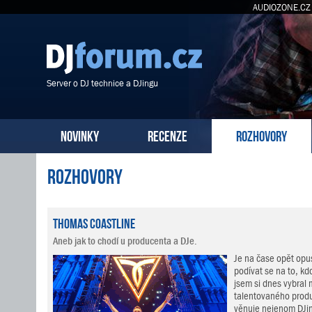
AUDIOZONE.CZ
Server o DJ technice a DJingu
NOVINKY
RECENZE
ROZHOVORY
Rozhovory
Thomas Coastline
Aneb jak to chodí u producenta a DJe.
Je na čase opět opus
podívat se na to, kdo
jsem si dnes vybral
talentovaného produ
věnuje nejenom DJin