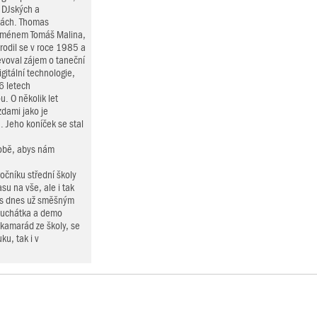
 DJských a
lách. Thomas
 jménem Tomáš Malina,
rodil se v roce 1985 a
jevoval zájem o taneční
itální technologie,
6 letech
. O několik let
zdami jako je
. Jeho koníček se stal
 tobě, abys nám
očníku střední školy
su na vše, ale i tak
i s dnes už směšným
sluchátka a demo
kamarád ze školy, se
ku, tak i v