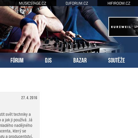
MUSICSTAGE.CZ
DJFORUM.CZ
HIFIROOM.CZ
FÓRUM
DJS
BAZAR
SOUTĚŽE
27. 4. 2016
tit svět techniky a
 a jak ji používá. Já
 mladého nadějného
centa, který se
gu a producentství,