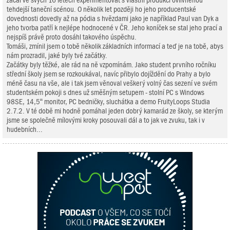
začal ve svých 16 letech experimentovat s vlastní produkcí ovlivněnou
tehdejší taneční scénou. O několik let později ho jeho producentské
dovednosti dovedly až na pódia s hvězdami jako je například Paul van Dyk a
jeho tvorba patří k nejlépe hodnocené v ČR. Jeho koníček se stal jeho prací a
nejspíš právě proto dosáhl takového úspěchu.
Tomáši, zmínil jsem o tobě několik základních informací a teď je na tobě, abys
nám prozradil, jaké byly tvé začátky.
Začátky byly těžké, ale rád na ně vzpomínám. Jako student prvního ročníku
střední školy jsem se rozkoukával, navíc přibylo dojíždění do Prahy a bylo
méně času na vše, ale i tak jsem věnoval veškerý volný čas sezení ve svém
studentském pokoji s dnes už směšným setupem - stolní PC s Windows
98SE, 14,5“ monitor, PC bedničky, sluchátka a demo FruityLoops Studia
2.7.2. V té době mi hodně pomáhal jeden dobrý kamarád ze školy, se kterým
jsme se společně mílovými kroky posouvali dál a to jak ve zvuku, tak i v
hudebních...