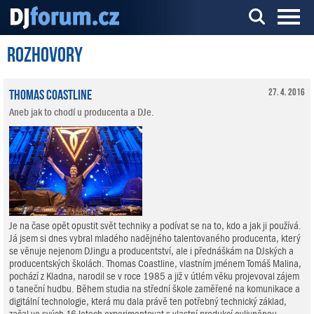
Rozhovory
Server o DJ technice a DJingu
Thomas Coastline
27. 4. 2016
Aneb jak to chodí u producenta a DJe.
Je na čase opět opustit svět techniky a podívat se na to, kdo a jak ji používá.
Já jsem si dnes vybral mladého nadějného talentovaného producenta, který
se věnuje nejenom DJingu a producentství, ale i přednáškám na DJských a
producentských školách. Thomas Coastline, vlastním jménem Tomáš Malina,
pochází z Kladna, narodil se v roce 1985 a již v útlém věku projevoval zájem
o taneční hudbu. Během studia na střední škole zaměřené na komunikace a
digitální technologie, která mu dala právě ten potřebný technický základ,