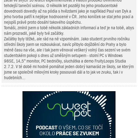
začal ve svých 16 letech experimentovat s vlastní produkcí ovlivněnou
tehdejší taneční scénou. O několik let později ho jeho producentské
dovednosti dovedly až na pódia s hvězdami jako je například Paul van Dyk a
jeho tvorba patří k nejlépe hodnocené v ČR. Jeho koníček se stal jeho prací a
nejspíš právě proto dosáhl takového úspěchu.
Tomáši, zmínil jsem o tobě několik základních informací a teď je na tobě, abys
nám prozradil, jaké byly tvé začátky.
Začátky byly těžké, ale rád na ně vzpomínám. Jako student prvního ročníku
střední školy jsem se rozkoukával, navíc přibylo dojíždění do Prahy a bylo
méně času na vše, ale i tak jsem věnoval veškerý volný čas sezení ve svém
studentském pokoji s dnes už směšným setupem - stolní PC s Windows
98SE, 14,5“ monitor, PC bedničky, sluchátka a demo FruityLoops Studia
2.7.2. V té době mi hodně pomáhal jeden dobrý kamarád ze školy, se kterým
jsme se společně mílovými kroky posouvali dál a to jak ve zvuku, tak i v
hudebních...