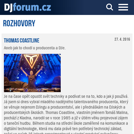
Rozhovory
Server o DJ technice a DJingu
Thomas Coastline
27. 4. 2016
Aneb jak to chodí u producenta a DJe.
Je na čase opět opustit svět techniky a podívat se na to, kdo a jak ji používá.
Já jsem si dnes vybral mladého nadějného talentovaného producenta, který
se věnuje nejenom DJingu a producentství, ale i přednáškám na DJských a
producentských školách. Thomas Coastline, vlastním jménem Tomáš Malina,
pochází z Kladna, narodil se v roce 1985 a již v útlém věku projevoval zájem
o taneční hudbu. Během studia na střední škole zaměřené na komunikace a
digitální technologie, která mu dala právě ten potřebný technický základ,