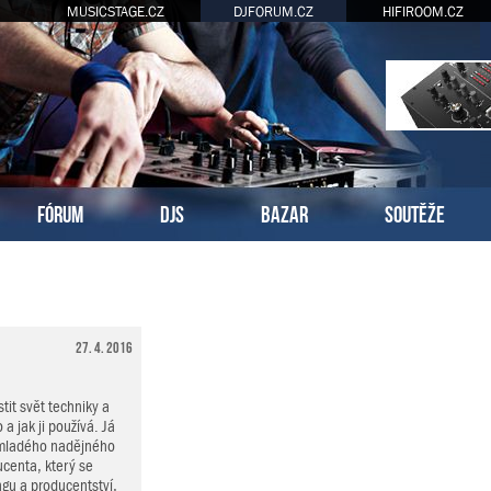
MUSICSTAGE.CZ
DJFORUM.CZ
HIFIROOM.CZ
FÓRUM
DJS
BAZAR
SOUTĚŽE
27. 4. 2016
tit svět techniky a
 a jak ji používá. Já
 mladého nadějného
centa, který se
gu a producentství,