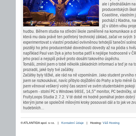
ale i přednáškám na
producentských ško
Coastline, vlastním
pochází z Kladna, na
již v útlém věku pro
hudbu. Během studia na střední škole zaměřené na komunikace a dig
která mu dala právě ten potřebný technický základ, začal ve svých 1
experimentovat s vlastní produkcí ovlivněnou tehdejší taneční scénou
později ho jeho producentské dovednosti dovedly až na pódia s hvě
například Paul van Dyk a jeho tvorba patří k nejlépe hodnocené v ČR
jeho prací a nejspíš právě proto dosáhl takového úspěchu.
Tomáši, zmínil jsem o tobě několik základních informací a teď je na
prozradil, jaké byly tvé začátky.
Začátky byly těžké, ale rád na ně vzpomínám. Jako student prvního r
jsem se rozkoukával, navíc přibylo dojíždění do Prahy a bylo méně ča
jsem věnoval veškerý volný čas sezení ve svém studentském pokoj
setupem - stolní PC s Windows 98SE, 14,5“ monitor, PC bedničky, 
FruityLoops Studia 2.7.2. V té době mi hodně pomáhal jeden dobrý 
kterým jsme se společně mílovými kroky posouvali dál a to jak ve zvu
hudebních...
© ATLANTIDA spol. s r.o. |
Kontaktní údaje
| Hosting:
Váš Hosting