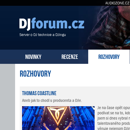
AUDIOZONE.CZ
Server o DJ technice a DJingu
NOVINKY
RECENZE
ROZHOVORY
Rozhovory
Thomas Coastline
Aneb jak to chodí u producenta a DJe.
Je na čase opět opus
podívat se na to, kdo
jsem si dnes vybral
talentovaného produ
věnuje nejenom DJin