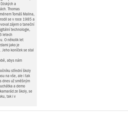
 DJských a
lách. Thomas
 jménem Tomáš Malina,
rodil se v roce 1985 a
jevoval zájem o taneční
itální technologie,
6 letech
. O několik let
zdami jako je
. Jeho koníček se stal
 tobě, abys nám
očníku střední školy
su na vše, ale i tak
i s dnes už směšným
sluchátka a demo
kamarád ze školy, se
ku, tak i v