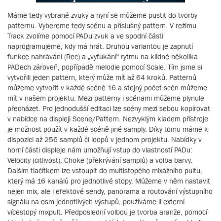
Máme tedy vybrané zvuky a nyní se můžeme pustit do tvorby
patternu. Vybereme tedy scénu a příslušný pattern. V režimu
Track zvolíme pomocí PADu zvuk a ve spodní části
naprogramujeme, kdy má hrát. Druhou variantou je zapnutí
funkce nahrávání (Rec) a „vyťukání“ rytmu na klidně několika
PADech zároveň, popřípadě melodie pomocí Scale. Tím jsme si
vytvořili jeden pattern, který může mít až 64 kroků. Patternů
můžeme vytvořit v každé scéně 16 a stejný počet scén můžeme
mít v našem projektu. Mezi patterny i scénami můžeme plynule
přecházet. Pro jednodušší editaci lze scény mezi sebou kopírovat
v nabídce na displeji Scene/Pattern. Nezvyklým kladem přístroje
je možnost použít v každé scéně jiné samply. Díky tomu máme k
dispozici až 256 samplů či loopů v jednom projektu. Nabídky v
horní části displeje nám umožňují vstup do vlastností PADu:
Velocity (citlivost), Choke (překrývání samplů) a volba barvy.
Dalším tlačítkem lze vstoupit do multistopého mixážního pultu,
který má 16 kanálů pro jednotlivé stopy. Můžeme v něm nastavit
nejen mix, ale i efektové sendy, panorama a routování výstupního
signálu na osm jednotlivých výstupů, používáme-li externí
vícestopý mixpult. Předposlední volbou je tvorba aranže, pomocí