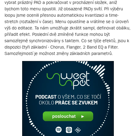
vybrat prázdný PAD a pokračovat v procházení složek, aniž
bychom toto menu opustili. Již obsazené PADy svítí. Při výběru
loopu jsme ocenili přesnou automatickou kvantizaci a time-
stretch (roztažení v čase). Menu opustíme a vrátíme se o úroveň
výš do editace. Ta nám umožňuje zkrátit sampl, definovat obálku,
přiřadit efekt. Poslední dvě zmíněné funkce mohou být
samozřejmě synchronizovány s taktem. Co se týče efektů, jsou k
dispozici čtyři základní - Chorus, Flanger, 2 Band EQ a Filter.
Samozřejmostí je možnost změny základních parametrů.