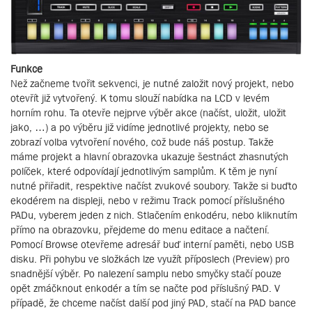
Funkce
Než začneme tvořit sekvenci, je nutné založit nový projekt, nebo
otevřít již vytvořený. K tomu slouží nabídka na LCD v levém
horním rohu. Ta otevře nejprve výběr akce (načíst, uložit, uložit
jako, …) a po výběru již vidíme jednotlivé projekty, nebo se
zobrazí volba vytvoření nového, což bude náš postup. Takže
máme projekt a hlavní obrazovka ukazuje šestnáct zhasnutých
políček, které odpovídají jednotlivým samplům. K těm je nyní
nutné přiřadit, respektive načíst zvukové soubory. Takže si buďto
ekodérem na displeji, nebo v režimu Track pomocí příslušného
PADu, vyberem jeden z nich. Stlačením enkodéru, nebo kliknutím
přímo na obrazovku, přejdeme do menu editace a načtení.
Pomocí Browse otevřeme adresář buď interní paměti, nebo USB
disku. Při pohybu ve složkách lze využít příposlech (Preview) pro
snadnější výběr. Po nalezení samplu nebo smyčky stačí pouze
opět zmáčknout enkodér a tím se načte pod příslušný PAD. V
případě, že chceme načíst další pod jiný PAD, stačí na PAD bance