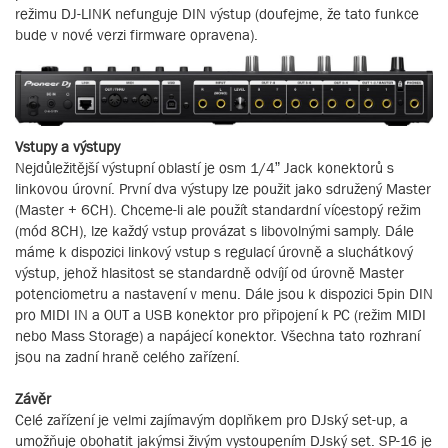
režimu DJ-LINK nefunguje DIN výstup (doufejme, že tato funkce
bude v nové verzi firmware opravena).
Vstupy a výstupy
Nejdůležitější výstupní oblastí je osm 1/4” Jack konektorů s
linkovou úrovní. První dva výstupy lze použit jako sdružený Master
(Master + 6CH). Chceme-li ale použít standardní vícestopý režim
(mód 8CH), lze každý vstup provázat s libovolnými samply. Dále
máme k dispozici linkový vstup s regulací úrovně a sluchátkový
výstup, jehož hlasitost se standardně odvíjí od úrovně Master
potenciometru a nastavení v menu. Dále jsou k dispozici 5pin DIN
pro MIDI IN a OUT a USB konektor pro připojení k PC (režim MIDI
nebo Mass Storage) a napájecí konektor. Všechna tato rozhraní
jsou na zadní hraně celého zařízení.
Závěr
Celé zařízení je velmi zajímavým doplňkem pro DJský set-up, a
umožňuje obohatit jakýmsi živým vystoupením DJský set. SP-16 je