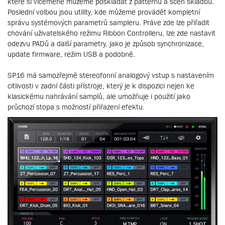
které si víceméně můžeme poskládat z patternů a scén skladbu.
Poslední volbou jsou utility, kde můžeme provádět kompletní
správu systémových parametrů sampleru. Práve zde lze přiřadit
chování uživatelského režimu Ribbon Controlleru, lze zde nastavit
odezvu PADů a další parametry, jako je způsob synchronizace,
update firmware, režim USB a podobně.
SP16 má samozřejmě stereofonní analogový vstup s nastavením
citlivosti v zadní části přístroje, který je k dispozici nejen ke
klasickému nahrávání samplů, ale umožňuje i použití jako
průchozí stopa s možností přiřazení efektu.