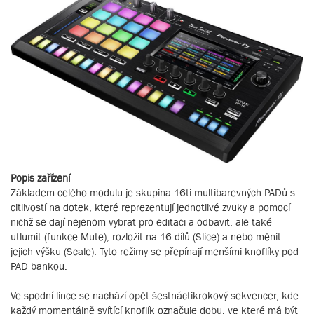
Popis zařízení
Základem celého modulu je skupina 16ti multibarevných PADů s
citlivostí na dotek, které reprezentují jednotlivé zvuky a pomocí
nichž se dají nejenom vybrat pro editaci a odbavit, ale také
utlumit (funkce Mute), rozložit na 16 dílů (Slice) a nebo měnit
jejich výšku (Scale). Tyto režimy se přepínají menšími knoflíky pod
PAD bankou.
Ve spodní lince se nachází opět šestnáctikrokový sekvencer, kde
každý momentálně svítící knoflík označuje dobu, ve které má být