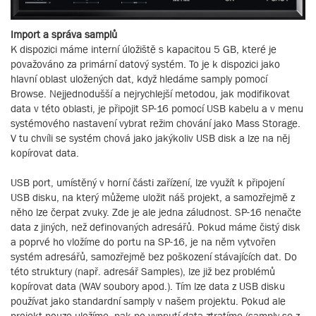
Import a správa samplů
K dispozici máme interní úložiště s kapacitou 5 GB, které je
považováno za primární datový systém. To je k dispozici jako
hlavní oblast uložených dat, když hledáme samply pomocí
Browse. Nejjednodušší a nejrychlejší metodou, jak modifikovat
data v této oblasti, je připojit SP-16 pomocí USB kabelu a v menu
systémového nastavení vybrat režim chování jako Mass Storage.
V tu chvíli se systém chová jako jakýkoliv USB disk a lze na něj
kopírovat data.
USB port, umístěný v horní části zařízení, lze využít k připojení
USB disku, na který můžeme uložit náš projekt, a samozřejmě z
něho lze čerpat zvuky. Zde je ale jedna záludnost. SP-16 nenačte
data z jiných, než definovaných adresářů. Pokud máme čistý disk
a poprvé ho vložíme do portu na SP-16, je na něm vytvořen
systém adresářů, samozřejmě bez poškození stávajících dat. Do
této struktury (např. adresář Samples), lze již bez problémů
kopírovat data (WAV soubory apod.). Tím lze data z USB disku
používat jako standardní samply v našem projektu. Pokud ale
projekt pouze uložíme, pak po vypnutí data ztratíme (samply se z