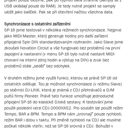
USB ukládají pouze do RAM). Je tedy nutné projekt se samply
uložit jako balíček. Pak se při otevření načtou všechna data.
Synchronizace s ostatními zařízeními
SP-16 jsme testovali v několika režimech synchronizace. Nejprve
jako MIDI-Master, který generuje hodiny pro další zařízení
připojená 5pin DIN standardizovaným rozhraním. Jako Slave jsme
zkoušeli Novation Circiut a vše fungovalo bez problémů na první
zapojení a nastavení (v menu SP-16 bylo nutné nastavit MIDI
chovaní na interní zdroj hodin a výstup na DIN) a zvuk bez
problémů stále „seděl” bez odchylek.
V druhém režimu jsme využili funkci, kterou se právě SP-16 od
ostatních odlišuje. Tou je možnost synchronizace (v režimu Slave)
po sběrnici DJ-LINK, která je známá z CDJ přehrávačů a DJM
pultů firmy Pioneer. Právě tato funkce umožňuje jednoduché
připojení SP-16 do klasické DJské sestavy. K testování jsme
použili poslední verzi CDJ-2000NXS2. Pro souběh lze použít režim
Tempo, BAR a BPM. Tempo a BPM nám „srovnají” pouze rychlosti,
režim BAR i dobu v taktu. Při změně rychlosti na CDJ ale musíme
počkat několik vteřin, než se SP-16 srovná s CDJ. Bohužel v