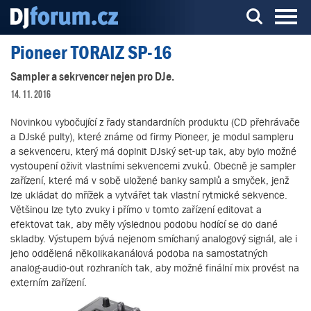
Pioneer TORAIZ SP-16
Server o DJ technice a DJingu
Sampler a sekrvencer nejen pro DJe.
14. 11. 2016
Novinkou vybočující z řady standardních produktu (CD přehrávače
a DJské pulty), které známe od firmy Pioneer, je modul sampleru
a sekvenceru, který má doplnit DJský set-up tak, aby bylo možné
vystoupení oživit vlastními sekvencemi zvuků. Obecně je sampler
zařízení, které má v sobě uložené banky samplů a smyček, jenž
lze ukládat do mřížek a vytvářet tak vlastní rytmické sekvence.
Většinou lze tyto zvuky i přímo v tomto zařízení editovat a
efektovat tak, aby měly výslednou podobu hodící se do dané
skladby. Výstupem bývá nejenom smíchaný analogový signál, ale i
jeho oddělená několikakanálová podoba na samostatných
analog-audio-out rozhraních tak, aby možné finální mix provést na
externím zařízení.