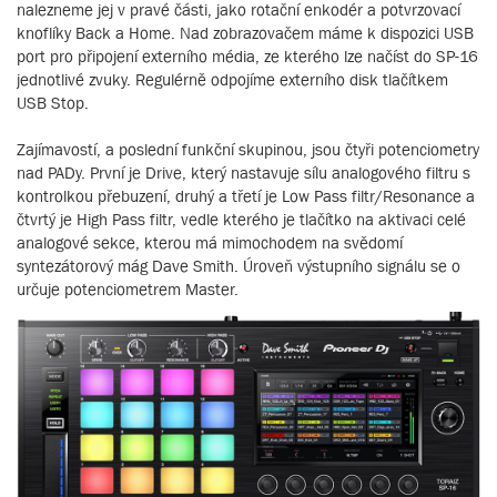
nalezneme jej v pravé části, jako rotační enkodér a potvrzovací
knoflíky Back a Home. Nad zobrazovačem máme k dispozici USB
port pro připojení externího média, ze kterého lze načíst do SP-16
jednotlivé zvuky. Regulérně odpojíme externího disk tlačítkem
USB Stop.
Zajímavostí, a poslední funkční skupinou, jsou čtyři potenciometry
nad PADy. První je Drive, který nastavuje sílu analogového filtru s
kontrolkou přebuzení, druhý a třetí je Low Pass filtr/Resonance a
čtvrtý je High Pass filtr, vedle kterého je tlačítko na aktivaci celé
analogové sekce, kterou má mimochodem na svědomí
syntezátorový mág Dave Smith. Úroveň výstupního signálu se o
určuje potenciometrem Master.