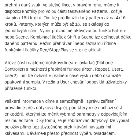
přehrán daný zvuk. Ve stejné lince, v pravém rohu, máme k
dispozici knoflíky pro volbu části takzvaného Patternu, což je
skupina 16ti kroků. Tím lze prodloužit daný pattern až na 4x16
kroků. Paterny, kterých může být až 16, se skládají do
jednotlivých scén. Výběr provádíme aktivovanou funkcí Pattern
nebo Scene. Kombinací tlačítek Shift a Scene lze definovat délku
daného patternu. Režim přehrávání nebo záznamu řídíme
funkčními tlačítky Rec/Stop/Play ve stejné oblasti.
V levé části najdeme dotykový lineární ovladač (Ribbone
Controller) s možností přepínání funkce (Pitch, Repeat, User1,
User2). Tím lze ovlivnit v reálném čase výšku nebo okamžité
opakování samplu. V režimu User chování odpovídá uživatelsky
přiřazené funkci.
Veškeré informace vidíme a samozřejmě i správu zařízení
provádíme přes dotykový displej, pod kterým se nachází šest
enkodérů, kterými lze měnit vybrané parametry v odpovídajícím
režimu editace. Díky tomu, že je zobrazovač dotykový, lze vybírat
položky přímo bez zbytečného překlikávání navigačními
klávesami. Dáváme-li přesto přednost výběru ovladačem,