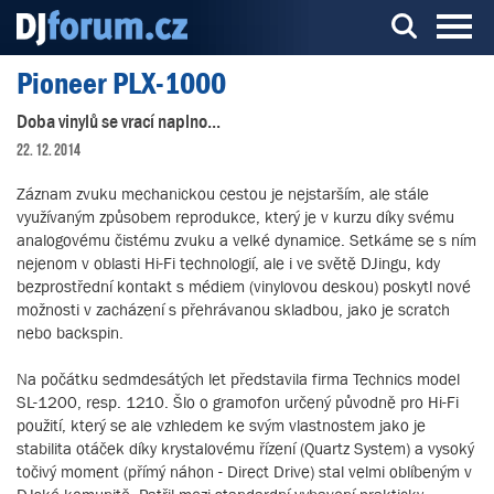
Pioneer PLX-1000
Server o DJ technice a DJingu
Doba vinylů se vrací naplno...
22. 12. 2014
Záznam zvuku mechanickou cestou je nejstarším, ale stále
využívaným způsobem reprodukce, který je v kurzu díky svému
analogovému čistému zvuku a velké dynamice. Setkáme se s ním
nejenom v oblasti Hi-Fi technologií, ale i ve světě DJingu, kdy
bezprostřední kontakt s médiem (vinylovou deskou) poskytl nové
možnosti v zacházení s přehrávanou skladbou, jako je scratch
nebo backspin.
Na počátku sedmdesátých let představila firma Technics model
SL-1200, resp. 1210. Šlo o gramofon určený původně pro Hi-Fi
použití, který se ale vzhledem ke svým vlastnostem jako je
stabilita otáček díky krystalovému řízení (Quartz System) a vysoký
točivý moment (přímý náhon - Direct Drive) stal velmi oblíbeným v