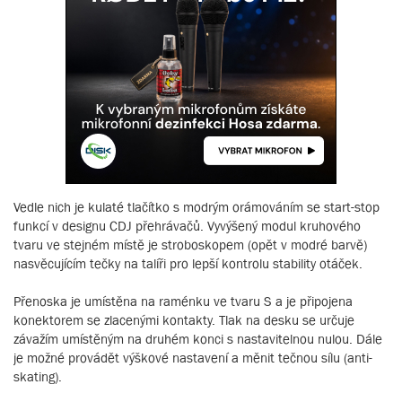
Vedle nich je kulaté tlačítko s modrým orámováním se start-stop
funkcí v designu CDJ přehrávačů. Vyvýšený modul kruhového
tvaru ve stejném místě je stroboskopem (opět v modré barvě)
nasvěcujícím tečky na talíři pro lepší kontrolu stability otáček.
Přenoska je umístěna na raménku ve tvaru S a je připojena
konektorem se zlacenými kontakty. Tlak na desku se určuje
závažím umístěným na druhém konci s nastavitelnou nulou. Dále
je možné provádět výškové nastavení a měnit tečnou sílu (anti-
skating).