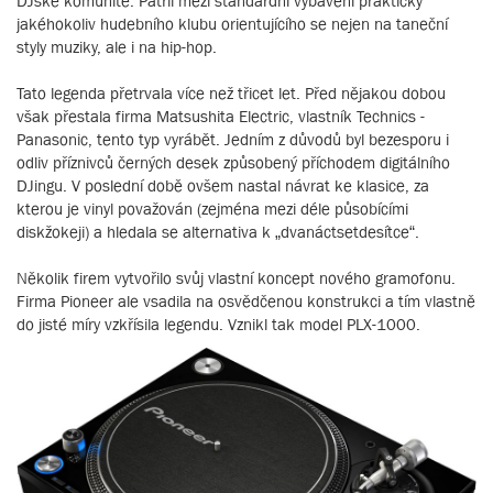
DJské komunitě. Patřil mezi standardní vybavení prakticky
jakéhokoliv hudebního klubu orientujícího se nejen na taneční
styly muziky, ale i na hip-hop.
Tato legenda přetrvala více než třicet let. Před nějakou dobou
však přestala firma Matsushita Electric, vlastník Technics -
Panasonic, tento typ vyrábět. Jedním z důvodů byl bezesporu i
odliv příznivců černých desek způsobený příchodem digitálního
DJingu. V poslední době ovšem nastal návrat ke klasice, za
kterou je vinyl považován (zejména mezi déle působícími
diskžokeji) a hledala se alternativa k „dvanáctsetdesítce“.
Několik firem vytvořilo svůj vlastní koncept nového gramofonu.
Firma Pioneer ale vsadila na osvědčenou konstrukci a tím vlastně
do jisté míry vzkřísila legendu. Vznikl tak model PLX-1000.