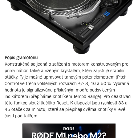
Popis gramofonu
Konstrukčně se jedná o zařízení s motorem konstruovaným pro
přímý náhon talíře a řízeným krystalem, který zajišťuje stabilní
otáčky. Ty je možné upravovat tahovým potenciometrem (Pitch
Control ve třech volitelných rozsazích +/- 8, 16 a 50 %. Vybraná
hodnota je signalizována příslušným modře podsvíceným
indikátorem (přepínáme knoflíkem Tempo Range). Pro deaktivaci
této funkce slouží tlačítko Reset. K dispozici jsou rychlosti 33 a
45 otáček za minutu, které se přepínají dvěma knoflíky v levé
části pod talířem.