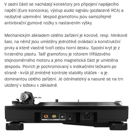
V zadní části se nacházejí konektory pro připojení napájecího
napětí (Euro koncovka), výstup audio signálu (pozlacené RCA) a
nezbytné uzemnění. Vespod gramofonu jsou samozřejmě
antivibrační gumové nožky s nastavením výšky.
Mechanickým základem celého zařízení je kovové, resp. hliníkové
šasi, na němž jsou umístěny jednotlivé ovládací a konstrukční
prvky a které vlastně tvoří celou horní desku. Spodní kryt je z
tvrzeného plastu. Talíř gramofonu je rotorem třífázového
stejnosměrného motoru a jeho magnetická část je umístěna
zespodu. Povrch je pochromovaný s indikačními tečkami po
straně - kvůli již zmíněné kontrole stability otáček - a je
dominantou celého zařízení. Je odnímatelný a nasune se na trn
uložený v ložisku v základně.