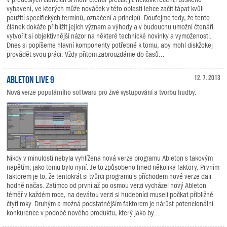
vybavení, ve kterých může nováček v této oblasti lehce začít tápat kvůli
použití specifických termínů, označení a principů. Doufejme tedy, že tento
článek dokáže přiblížit jejich význam a výhody a v budoucnu umožní čtenáři
vytvořit si objektivnější názor na některé technické novinky a vymoženosti.
Dnes si popíšeme hlavní komponenty potřebné k tomu, aby mohl diskžokej
provádět svou práci. Vždy přitom zabrouzdáme do časů...
Ableton Live 9
12. 7. 2013
Nová verze populárního softwaru pro živé vystupování a tvorbu hudby.
Nikdy v minulosti nebyla vyhlížena nová verze programu Ableton s takovým
napětím, jako tomu bylo nyní. Je to způsobeno hned několika faktory. Prvním
faktorem je to, že tentokrát si tvůrci programu s příchodem nové verze dali
hodně načas. Zatímco od první až po osmou verzi vycházel nový Ableton
téměř v každém roce, na devátou verzi si hudebníci museli počkat přibližně
čtyři roky. Druhým a možná podstatnějším faktorem je nárůst potencionální
konkurence v podobě nového produktu, který jako by...