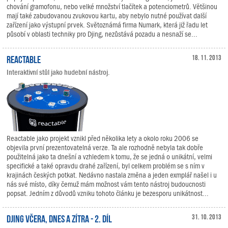
chování gramofonu, nebo velké množství tlačítek a potenciometrů. Většinou
mají také zabudovanou zvukovou kartu, aby nebylo nutné používat další
zařízení jako výstupní prvek. Světoznámá firma Numark, která již řadu let
působí v oblasti techniky pro Djing, nezůstává pozadu a nesnaží se...
Reactable
18. 11. 2013
Interaktivní stůl jako hudební nástroj.
Reactable jako projekt vznikl před několika lety a okolo roku 2006 se
objevila první prezentovatelná verze. Ta ale rozhodně nebyla tak dobře
použitelná jako ta dnešní a vzhledem k tomu, že se jedná o unikátní, velmi
specifické a také opravdu drahé zařízení, byl celkem problém se s ním v
krajinách českých potkat. Nedávno nastala změna a jeden exmplář našel i u
nás své místo, díky čemuž mám možnost vám tento nástroj budoucnosti
popsat. Jedním z důvodů vzniku tohoto článku je bezesporu unikátnost...
DJing včera, dnes a zítra - 2. díl
31. 10. 2013