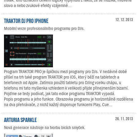
mixák. Toto označení celkem logicky vyplynulo z faktu, že se muzika, mluvené
slovo a nebo zvukové efekty vzájemně...
TRAKTOR DJ pro iPhone
12. 12. 2013
Mobilní verze profesionálního programu pro DJs.
Program TRAKTOR PRO je špičkou mezi programy pro DJs. V nedávné době
přišel na trh také program TRAKTOR pro iOS, který běží na tabletech a
telefonech od Apple. Zatímco použití tabletu pro DJing vcelku chápu, u
telefonu mi tato myšlenka vzhledem k velikosti přijde přinejmenším bizarní.
Pojďme se tedy podívat, jak tato edice programu TRAKTOR vypadá.
Popis programu a jeho funkce. Obrazovka programu je horizontálně rozdělena
na dva přehrávače, z nichž každý disponuje funkcemi Play, Cue...
Arturia SparkLE
26. 11. 2013
Nová generace nástroje na tvorbu bicích smyček.