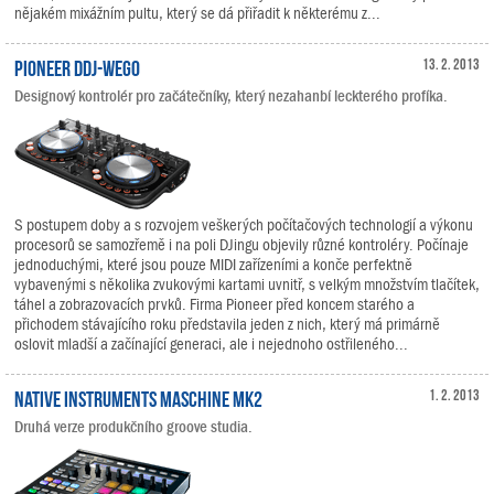
nějakém mixážním pultu, který se dá přiřadit k některému z...
Pioneer DDJ-WeGO
13. 2. 2013
Designový kontrolér pro začátečníky, který nezahanbí leckterého profíka.
S postupem doby a s rozvojem veškerých počítačových technologií a výkonu
procesorů se samozřemě i na poli DJingu objevily různé kontroléry. Počínaje
jednoduchými, které jsou pouze MIDI zařízeními a konče perfektně
vybavenými s několika zvukovými kartami uvnitř, s velkým množstvím tlačítek,
táhel a zobrazovacích prvků. Firma Pioneer před koncem starého a
přichodem stávajícího roku představila jeden z nich, který má primárně
oslovit mladší a začínající generaci, ale i nejednoho ostřileného...
Native Instruments MASCHINE MK2
1. 2. 2013
Druhá verze produkčního groove studia.