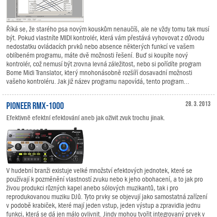
Říká se, že starého psa novým kouskům nenaučíš, ale ne vždy tomu tak musí
být. Pokud vlastníte MIDI kontrolér, která vám přestává vyhovovat z důvodu
nedostatku ovládacích prvků nebo absence některých funkcí ve vašem
oblíbeném programu, máte dvě možnosti řešení. Buď si koupíte nový
kontrolér, což nemusí být zrovna levná záležitost, nebo si pořídíte program
Bome Midi Translator, který mnohonásobně rozšíří dosavadní možnosti
vašeho kontroléru. Jak již název programu napovídá, tento program...
Pioneer RMX-1000
28. 3. 2013
Efektivně efektní efektování aneb jak oživit zvuk trochu jinak.
V hudební branži existuje velké množství efektových jednotek, které se
používají k pozměnění vlastností zvuku nebo k jeho obohacení, a to jak pro
živou produkci různých kapel anebo sólových muzikantů, tak i pro
reprodukovanou muziku DJů. Tyto prvky se objevují jako samostatná zařízení
v podobě krabiček, které mají jeden vstup, jeden výstup a zpravidla jednu
funkci, která se dá jen málo ovlivnit. Jindy mohou tvořit integrovaný prvek v