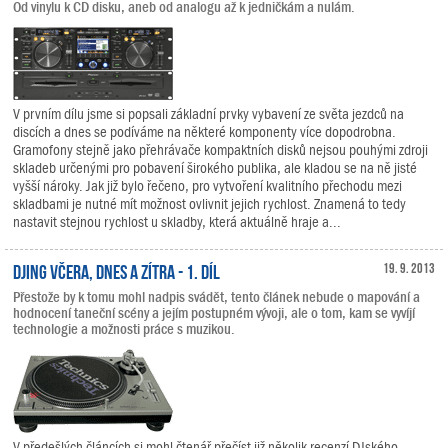
Od vinylu k CD disku, aneb od analogu až k jedničkám a nulám.
V prvním dílu jsme si popsali základní prvky vybavení ze světa jezdců na
discích a dnes se podíváme na některé komponenty více dopodrobna.
Gramofony stejně jako přehrávače kompaktních disků nejsou pouhými zdroji
skladeb určenými pro pobavení širokého publika, ale kladou se na ně jisté
vyšší nároky. Jak již bylo řečeno, pro vytvoření kvalitního přechodu mezi
skladbami je nutné mít možnost ovlivnit jejich rychlost. Znamená to tedy
nastavit stejnou rychlost u skladby, která aktuálně hraje a...
DJing včera, dnes a zítra - 1. díl
19. 9. 2013
Přestože by k tomu mohl nadpis svádět, tento článek nebude o mapování a
hodnocení taneční scény a jejím postupném vývoji, ale o tom, kam se vyvíjí
technologie a možnosti práce s muzikou.
V předešlých článcích si mohl čtenář přečíst již několik recenzí DJského