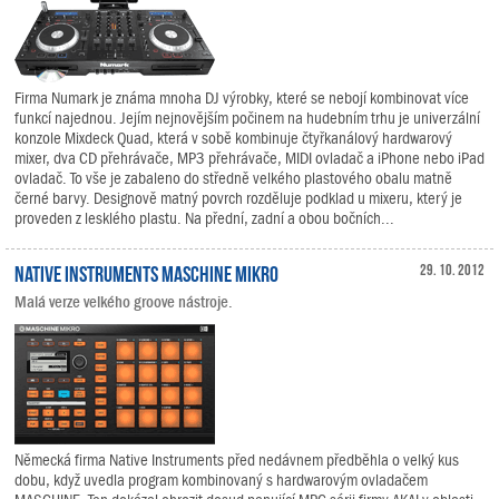
Firma Numark je známa mnoha DJ výrobky, které se nebojí kombinovat více
funkcí najednou. Jejím nejnovějším počinem na hudebním trhu je univerzální
konzole Mixdeck Quad, která v sobě kombinuje čtyřkanálový hardwarový
mixer, dva CD přehrávače, MP3 přehrávače, MIDI ovladač a iPhone nebo iPad
ovladač. To vše je zabaleno do středně velkého plastového obalu matně
černé barvy. Designově matný povrch rozděluje podklad u mixeru, který je
proveden z lesklého plastu. Na přední, zadní a obou bočních...
Native Instruments MASCHINE MIKRO
29. 10. 2012
Malá verze velkého groove nástroje.
Německá firma Native Instruments před nedávnem předběhla o velký kus
dobu, když uvedla program kombinovaný s hardwarovým ovladačem