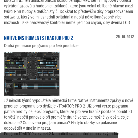
MASCHINE. Ten dokázal ohrozit dosud panující MPC sérii firmy AKAI v oblasti
vytváření groovů a hudebních základů, které jsou velmi oblíbené hlavně mezi
tvůrci RnB hudby a dalších stylů. Dokázal to především díky propracovanému
softwaru, který velmi usnadnil ovládání a nabízí několikanásobně více
možností. Také hardwarový kontrolér neměl jedinou chybu, díky dvěma LCD...
Native Instruments TRAKTOR PRO 2
29. 10. 2012
Druhá generace programu pro živé produkce.
Již několik týdnů vypouštěla německá firma Native Instruments zprávy o nové
generaci programu pro dýdžeje - TRAKTOR PRO 2. Již první verze programu
patřila mezi ty nejlepší programy, které lze pro živé hraní z počítače pořídit. O
to větší napětí panovalo při premiéře druhé verze. Je možné vylepšit, co je
dokonalé? Co nového program přináší? Na tyto otázky se pokusíme
odpovědět v dnešním testu.
Program TRAKTOR ve verzi 2 lze pořídit samostatně nebo ve výhodné