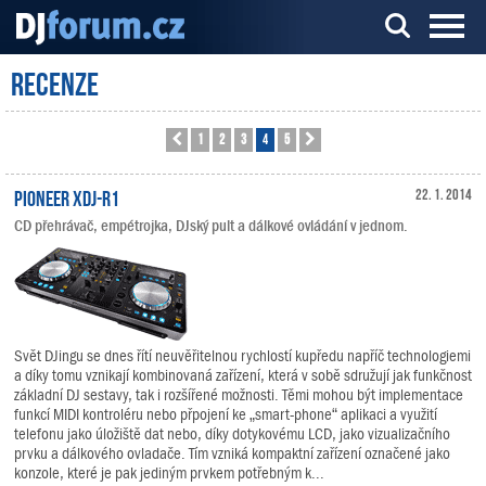
Recenze
Server o DJ technice a DJingu
1
2
3
4
5
Předchozí
Další
Pioneer XDJ-R1
22. 1. 2014
CD přehrávač, empétrojka, DJský pult a dálkové ovládání v jednom.
Svět DJingu se dnes řítí neuvěřitelnou rychlostí kupředu napříč technologiemi
a díky tomu vznikají kombinovaná zařízení, která v sobě sdružují jak funkčnost
základní DJ sestavy, tak i rozšířené možnosti. Těmi mohou být implementace
funkcí MIDI kontroléru nebo přpojení ke „smart-phone“ aplikaci a využití
telefonu jako úložiště dat nebo, díky dotykovému LCD, jako vizualizačního
prvku a dálkového ovladače. Tím vzniká kompaktní zařízení označené jako
konzole, které je pak jediným prvkem potřebným k...