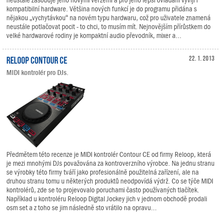
neustále zásobuje jeho novými verzemi a pro jeho lepší ovládání vyvíjí i
kompatibilní hardware. Většina nových funkcí je do programu přidána s
nějakou „vychytávkou“ na novém typu hardwaru, což pro uživatele znamená
neustále potlačovat pocit - to chci, to musím mít. Nejnovějším přírůstkem do
velké hardwarové rodiny je kompaktní audio převodník, mixer a...
Reloop Contour CE
22. 1. 2013
MIDI kontrolér pro DJs.
Předmětem této recenze je MIDI kontrolér Contour CE od firmy Reloop, která
je mezi mnohými DJs považována za kontroverzního výrobce. Na jednu stranu
se výrobky této firmy tváří jako profesionálně použitelná zařízení, ale na
druhou stranu tomu u některých produktů neodpovídá výdrž. Co se týče MIDI
kontrolérů, zde se to projevovalo poruchami často používaných tlačítek.
Například u kontroléru Reloop Digital Jockey jich v jednom obchodě prodali
osm set a z toho se jim následně sto vrátilo na opravu...