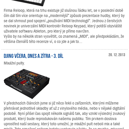
Firma Reloop, která na trhu existuje již slušnou řádku let, se v poslední době
čím dál tím více orientuje na „modernější“ způsob prezentace hudby, který by
se dal shrnout pod spojení „používání MIDI technologií“. Jednou z čerstvých
novinek je univerzální MIDI kontrolér Reloop Keypad, který potěší obzvláště
uživatele softwaru Ableton, pro který je přímo navržen.
Vyšlo by na několik stran vysvětlit, co znamená „MIDI“, ale předpokládám, že
většina čtenářů této recenze ví, o co jde a jak to...
DJing včera, dnes a zítra - 3. díl
20. 12. 2013
Mixážní pulty.
V předchozích článcích jsme si již něco řekli o zařízeních, kterými můžeme
přehrávat jednotlivé skladby ať už z vinylového média, nebo v nějaké digitální
podobě. Nyní přišel čas spojit několik signálů tak, aby vznikl výsledný zvukový
produkt, který bude reprodukován našemu publiku. Tím prvkem doslova
uprostřed naší sestavy, který toto umožní, je mixážní pult neboli mix a také