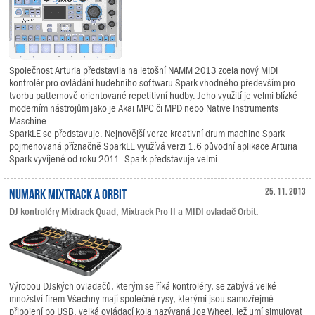
Společnost Arturia představila na letošní NAMM 2013 zcela nový MIDI
kontrolér pro ovládání hudebního softwaru Spark vhodného především pro
tvorbu patternově orientované repetitivní hudby. Jeho využití je velmi blízké
moderním nástrojům jako je Akai MPC či MPD nebo Native Instruments
Maschine.
SparkLE se představuje. Nejnovější verze kreativní drum machine Spark
pojmenovaná příznačně SparkLE využívá verzi 1.6 původní aplikace Arturia
Spark vyvíjené od roku 2011. Spark představuje velmi...
Numark Mixtrack a Orbit
25. 11. 2013
DJ kontroléry Mixtrack Quad, Mixtrack Pro II a MIDI ovladač Orbit.
Výrobou DJských ovladačů, kterým se říká kontroléry, se zabývá velké
množství firem.Všechny mají společné rysy, kterými jsou samozřejmě
připojení po USB, velká ovládací kola nazývaná Jog Wheel, jež umí simulovat