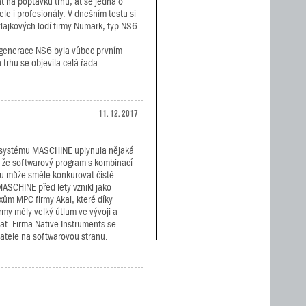
t na poptávku trhu, ať se jedná o
le i profesionály. V dnešním testu si
lajkových lodí firmy Numark, typ NS6
í generace NS6 byla vůbec prvním
 trhu se objevila celá řada
11. 12. 2017
 systému MASCHINE uplynula nějaká
a, že softwarový program s kombinací
u může směle konkurovat čistě
ASCHINE před lety vznikl jako
ům MPC firmy Akai, které díky
my měly velký útlum ve vývoji a
vat. Firma Native Instruments se
ivatele na softwarovou stranu.