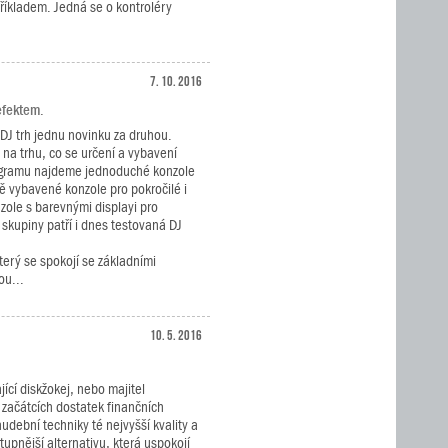
příkladem. Jedná se o kontroléry
7. 10. 2016
efektem.
 DJ trh jednu novinku za druhou.
 na trhu, co se určení a vybavení
ogramu najdeme jednoduché konzole
ě vybavené konzole pro pokročilé i
zole s barevnými displayi pro
 skupiny patří i dnes testovaná DJ
terý se spokojí se základními
ou...
10. 5. 2016
ící diskžokej, nebo majitel
začátcích dostatek finančních
dební techniky té nejvyšší kvality a
upnější alternativu, která uspokojí