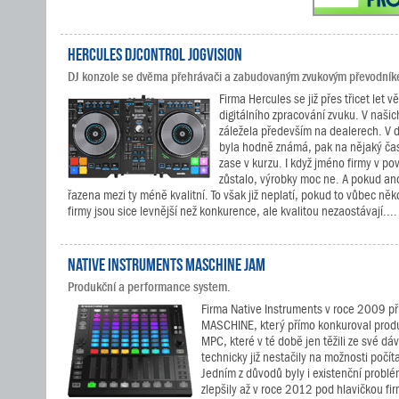
Hercules DJControl Jogvision
DJ konzole se dvěma přehrávači a zabudovaným zvukovým převodní
Firma Hercules se již přes třicet let v
digitálního zpracování zvuku. V naši
záležela především na dealerech. V 
byla hodně známá, pak na nějaký čas 
zase v kurzu. I když jméno firmy v pov
zůstalo, výrobky moc ne. A pokud ano
řazena mezi ty méně kvalitní. To však již neplatí, pokud to vůbec něk
firmy jsou sice levnější než konkurence, ale kvalitou nezaostávají....
Native Instruments MASCHINE JAM
Produkční a performance system.
Firma Native Instruments v roce 2009 př
MASCHINE, který přímo konkuroval produ
MPC, které v té době jen těžili ze své dáv
technicky již nestačily na možnosti počí
Jedním z důvodů byly i existenční problém
zlepšily až v roce 2012 pod hlavičkou fi