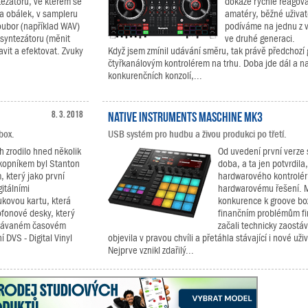
ntezátoru, ve kterém se
dokáže rychle reagova
 a obálek, v sampleru
amatéry, běžné uživate
oubor (například WAV)
podíváme na jednu z v
 syntezátoru (měnit
ve druhé generaci.
avit a efektovat. Zvuky
Když jsem zmínil udávání směru, tak právě předchoz
čtyřkanálovým kontrolérem na trhu. Doba jde dál a na
konkurenčních konzolí,...
8. 3. 2018
Native Instruments MASCHINE MK3
box.
USB systém pro hudbu a živou produkci po třetí.
h zrodilo hned několik
Od uvedení první verze
kopníkem byl Stanton
doba, a ta jen potvrdil
, který jako první
hardwarového kontrolér
itálními
hardwarovému řešení. M
ukovou kartu, která
konkurence k groove box
ofonové desky, který
finančním problémům fir
ehrávaném časovém
začali technicky zaostá
 DVS - Digital Vinyl
objevila v pravou chvíli a přetáhla stávající i nové už
Nejprve vznikl zdařilý...