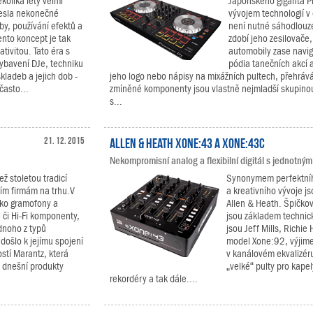
kolika lety velmi
Japonského giganta Pi
nesla nekonečné
vývojem technologií v 
y, používání efektů a
není nutné sáhodlouz
ento koncept je tak
zdobí jeho zesilovače
tivitou. Tato éra s
automobily zase navig
ybavení DJe, techniku
pódia tanečních akcí 
kladeb a jejich dob -
jeho logo nebo nápisy na mixážních pultech, přehráv
často...
zmíněné komponenty jsou vlastně nejmladší skupinou 
s...
21. 12. 2015
Allen & Heath Xone:43 a Xone:43C
Nekompromisní analog a flexibilní digitál s jednotný
ž stoletou tradicí
Synonymem perfektního
ším firmám na trhu.V
a kreativního vývoje j
jako gramofony a
Allen & Heath. Špičkov
 či Hi-Fi komponenty,
jsou základem technic
dnoho z typů
jsou Jeff Mills, Richie
ošlo k jejímu spojení
model Xone:92, výjim
tí Marantz, která
v kanálovém ekvalizéru
e dnešní produkty
„velké“ pulty pro kape
rekordéry a tak dále....