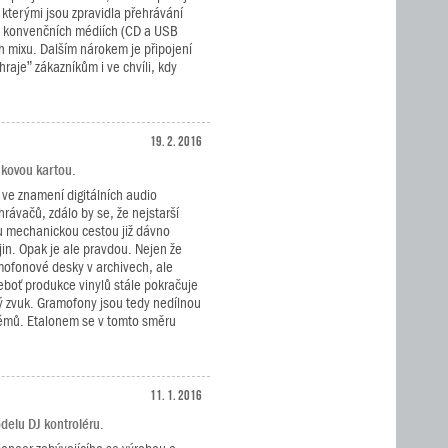
 kterými jsou zpravidla přehrávání
 konvenčních médiích (CD a USB
ch mixu. Dalším nárokem je připojení
raje” zákazníkům i ve chvíli, kdy
19. 2. 2016
kovou kartou.
 ve znamení digitálních audio
rávačů, zdálo by se, že nejstarší
 mechanickou cestou již dávno
ějin. Opak je ale pravdou. Nejen že
mofonové desky v archivech, ale
boť produkce vinylů stále pokračuje
ý zvuk. Gramofony jsou tedy nedílnou
témů. Etalonem se v tomto směru
11. 1. 2016
elu DJ kontroléru.