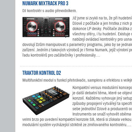
Numark Mixtrack Pro 3
DJ kontrolér s audio převodníkem.
Již jsme si zvykli na to, že při hudebn
DJové z počítače a jen hrstka z nich
dokonce LP desky. Počítače zkrátka z
všechny sféry, i tu hudební. Existuje
nabízejí ovládací kontroléry pro usna
dovolují DJům manipulovat s parametry programu, jako by se jedna
zařízení. Jedním z takových výrobců je i firma Numark, jejíž výrobní 
řadu kontrolérů pro začátečníky i profesionály....
TRAKTOR KONTROL D2
Multifunkční modul s funkcí přehrávače, sampleru a efektoru s velk
Kompaktní versus modulární koncepce
je další debatní téma, které se objev
konzolí. Každému vyhovuje jiný setup
způsoby propojení vytvářejí ta specif
sebe jednotliví DJové a producenti od
Instruments se snaží vyhovět oběma
velmi brzo po uvedení kompaktní konzole S8, která si získala velkou 
modulární systém vycházející striktně ze zmiňovaného kontroléru....