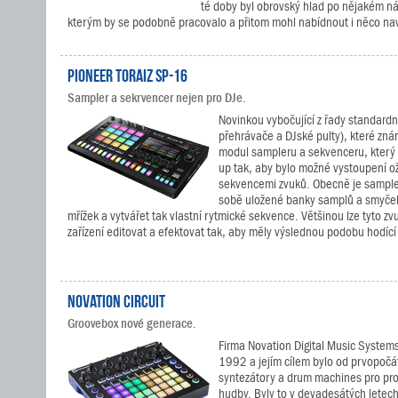
té doby byl obrovský hlad po nějakém n
kterým by se podobně pracovalo a přitom mohl nabídnout i něco nav
Pioneer TORAIZ SP-16
Sampler a sekrvencer nejen pro DJe.
Novinkou vybočující z řady standard
přehrávače a DJské pulty), které zná
modul sampleru a sekvenceru, který 
up tak, aby bylo možné vystoupení oži
sekvencemi zvuků. Obecně je sampler
sobě uložené banky samplů a smyček,
mřížek a vytvářet tak vlastní rytmické sekvence. Většinou lze tyto zv
zařízení editovat a efektovat tak, aby měly výslednou podobu hodící 
Novation Circuit
Groovebox nové generace.
Firma Novation Digital Music Systems
1992 a jejím cílem bylo od prvopočá
syntezátory a drum machines pro pr
hudby. Byly to v devadesátých letec