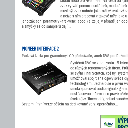
studiu nebo pro živé hraní. Na rozdíl od sy
zvuk vytváří pomocí oscilátorů, modulátorů
musí být zvuk nahrán jako krátký zvukový s
a nelze s ním pracovat v takové míře jako u
jeho základní parametry - frekvenci apod.) a lze jej v zásadě jen odb
a smyčky se do samplerů dají...
Pioneer INTERFACE 2
Zvuková karta pro gramofony i CD přehrávače, aneb DVS pro Rekord
Systémů DVS se v horizontu 15 letec
od různých renomovaných firem. Prů
se svým Final Scratch, což byl systém
umožňoval spojit analogový svět s dig
technologiemi. Jednalo se o první zv
uměla zpracovat audio signál z gram
nesl časovou informaci o právě př
úseku (tzv. Timecode), odtud označení
System. První verze běžela na dedikované verzi operačního...