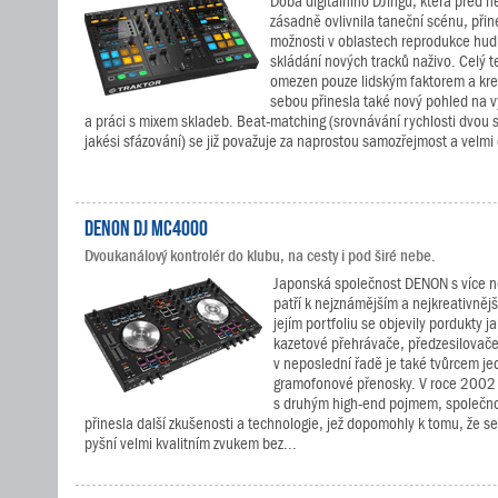
Doba digitálního DJingu, která před ně
zásadně ovlivnila taneční scénu, při
možnosti v oblastech reprodukce hudb
skládání nových tracků naživo. Celý t
omezen pouze lidským faktorem a krea
sebou přinesla také nový pohled na v
a práci s mixem skladeb. Beat-matching (srovnávání rychlosti dvou s
jakési sfázování) se již považuje za naprostou samozřejmost a velmi 
DENON DJ MC4000
Dvoukanálový kontrolér do klubu, na cesty i pod širé nebe.
Japonská společnost DENON s více ne
patří k nejznámějším a nejkreativněj
jejím portfoliu se objevily pordukty 
kazetové přehrávače, předzesilovače
v neposlední řadě je také tvůrcem je
gramofonové přenosky. V roce 2002 d
s druhým high-end pojmem, společnos
přinesla další zkušenosti a technologie, jež dopomohly k tomu, že s
pyšní velmi kvalitním zvukem bez...