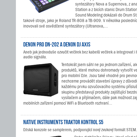
syntezátory Nova a Supernova, z an
Station a z bicích stanic Drum Stati
Sound Modeling dokázali do Drum Sta
takové stroje, jako je Roland TR-808 a TB-909. V několika poslední
inovovali své osvědčené syntezátory (Ultranova,...
Denon Pro DN-202 a Denon DJ Axis
Aneb jak jednoduše ozvučit večírek bez kabelů večírek a integrovat i
audio signálu.
Tentokrát jsem sáhl ne po jednom zařízení, a
produktů, které mohou dohromady vytvořit v
pro mobilní DJe. Jsou také vhodné pro pevnou
nechceme provádět stavební úpravy z důvodů 
každému prvku ozvučovacího systému přísluš
skupinu představují produkty zajišťující bezd
vysílačem a přijímačem, dále pak možnost zaji
mobilních zařízení pomocí WiFi a Bluetooth rozhraní...
Native Instruments TRAKTOR KONTROL S5
DJská konzole se samplerem, podporující nový zvukový formát STEM