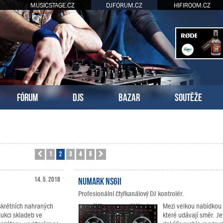
MUSICSTAGE.CZ
DJFORUM.CZ
HIFIROOM.CZ
FÓRUM
DJS
BAZAR
SOUTĚŽE
1
2
3
4
5
Předchozí
Další
14. 5. 2018
Numark NS6II
Profesionální čtyřkanálový DJ kontrolér.
skrétních nahraných
Mezi velkou nabídkou D
ukci skladeb ve
které udávají směr. Je