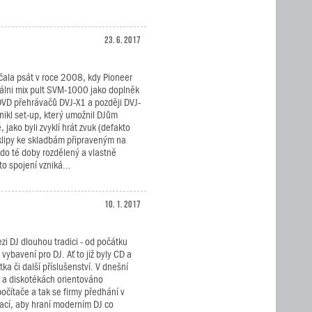
23. 6. 2017
ačala psát v roce 2008, kdy Pioneer
uálni mix pult SVM-1000 jako doplněk
 DVD přehrávačů DVJ-X1 a později DVJ-
ikl set-up, který umožnil DJům
 jako byli zvyklí hrát zvuk (defakto
klipy ke skladbám připraveným na
l do té doby rozdělený a vlastně
to spojení vzniká...
10. 1. 2017
 DJ dlouhou tradici - od počátku
vybavení pro DJ. Ať to již byly CD a
ka či další příslušenství. V dnešní
y a diskotékách orientováno
očítače a tak se firmy předhání v
nací, aby hraní moderním DJ co