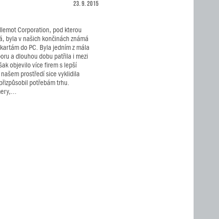
23. 9. 2015
llemot Corporation, pod kterou
á, byla v našich končinách známá
kartám do PC. Byla jedním z mála
oru a dlouhou dobu patřila i mezi
ak objevilo více firem s lepší
 našem prostředí sice vyklidila
 přizpůsobil potřebám trhu.
ry,...