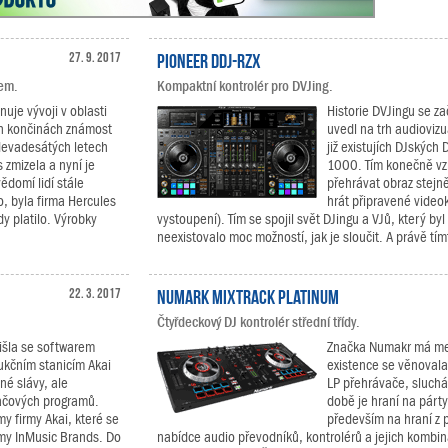
27. 9. 2017
Pioneer DDJ-RZX
kem.
Kompaktní kontrolér pro DVJing.
ěnuje vývoji v oblasti
Historie DVJingu se z
ch končinách známost
uvedl na trh audioviz
devadesátých letech
již existujích DJských
zmizela a nyní je
1000. Tím konečně vzn
ědomí lidí stále
přehrávat obraz stejně,
, byla firma Hercules
hrát připravené video
dy platilo. Výrobky
vystoupení). Tím se spojil svět DJingu a VJů, který by
neexistovalo moc možností, jak je sloučit. A právě tím
22. 3. 2017
Numark Mixtrack Platinum
Čtyřdeckový DJ kontrolér střední třídy.
išla se softwarem
Značka Numakr má mezi
kčním stanicím Akai
existence se věnovala 
né slávy, ale
LP přehrávače, sluchát
tačových programů.
době je hraní na párt
y firmy Akai, které se
především na hraní z p
rmy InMusic Brands. Do
nabídce audio převodníků, kontrolérů a jejich kombi