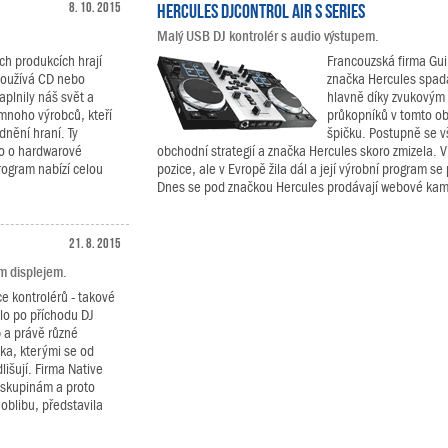
8. 10. 2015
Hercules DJControl Air S Series
Malý USB DJ kontrolér s audio výstupem.
ích produkcích hrají
Francouzská firma Gui
 používá CD nebo
značka Hercules spad
aplnily náš svět a
hlavně díky zvukovým 
 mnoho výrobců, kteří
průkopníků v tomto ob
dnění hraní. Ty
špičku. Postupně se vš
lo o hardwarové
obchodní strategií a značka Hercules skoro zmizela. V
program nabízí celou
pozice, ale v Evropě žila dál a její výrobní program se
Dnes se pod značkou Hercules prodávají webové kame
21. 8. 2015
ým displejem.
 kontrolérů - takové
ilo po příchodu DJ
 a právě různé
ika, kterými se od
lišují. Firma Native
 skupinám a proto
oblibu, představila