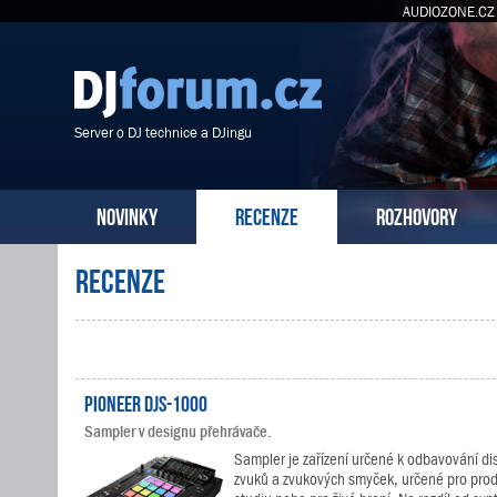
AUDIOZONE.CZ
Server o DJ technice a DJingu
NOVINKY
RECENZE
ROZHOVORY
Recenze
Pioneer DJS-1000
Sampler v designu přehrávače.
Sampler je zařízení určené k odbavování di
zvuků a zvukových smyček, určené pro prod