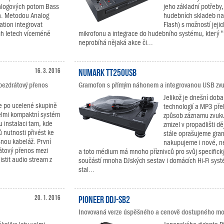
alogových potom Bass
jeho základní potřeby,
on. Metodou Analog
hudebních skladeb na
tion integrovat
Flash) s možností jeji
ch letech víceméně
mikrofonu a integrace do hudebního systému, který “h
neprobíhá nějaká akce či...
16. 3. 2016
Numark TT250USB
 bezdrátový přenos
Gramofon s přímým náhonem a integrovanou USB zvu
Jelikož je dnešní doba
le po ucelené skupině
technologií a MP3 přeh
elmi kompaktní systém
způsob záznamu zvuku
 instalaci tam, kde
zmizel v propadlišti d
nutnosti přivést ke
stále oprašujeme gra
nou kabeláž. První
nakupujeme i nové, ne
rátový přenos mezi
a toto médium má mnoho příznivců pro svůj specifick
stit audio stream z
součástí mnoha DJských sestav i domácích Hi-Fi sys
stal...
20. 1. 2016
Pioneer DDJ-SB2
.
Inovovaná verze úspěšného a cenově dostupného mod