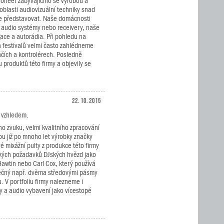
oneer zabývajícího se výrobou a
oblasti audiovizuální techniky snad
e představovat. Naše domácnosti
, audio systémy nebo receivery, naše
ace a autorádia. Při pohledu na
a festivalů velmi často zahlédneme
áčích a kontrolérech. Posledně
produktů této firmy a objevily se
22. 10. 2015
m vzhledem.
 zvuku, velmi kvalitního zpracování
sou již po mnoho let výrobky značky
é mixážní pulty z produkce této firmy
kých požadavků DJských hvězd jako
 Hawtin nebo Carl Cox, který používá
ečný např. dvěma středovými pásmy
. V portfoliu firmy nalezneme i
ly a audio vybavení jako vícestopé