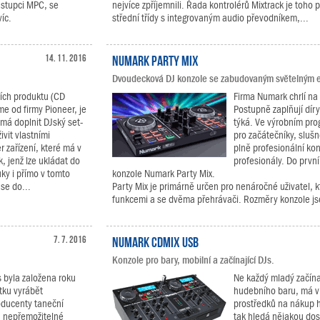
ástupci MPC, se
nejvíce zpříjemnili. Řada kontrolérů Mixtrack je toho 
íc.
střední třídy s integrovaným audio převodníkem,...
14. 11. 2016
Numark Party Mix
Dvoudecková DJ konzole se zabudovaným světelným 
ních produktu (CD
Firma Numark chrlí na
me od firmy Pioneer, je
Postupně zaplňují díry
má doplnit DJský set-
týká. Ve výrobním pr
vit vlastními
pro začátečníky, slušn
 zařízení, které má v
plně profesionální kon
 jenž lze ukládat do
profesionály. Do první
uky i přímo v tomto
konzole Numark Party Mix.
se do...
Party Mix je primárně určen pro nenáročné uživatel, k
funkcemi a se dvěma přehrávači. Rozměry konzole js
7. 7. 2016
Numark CDMIX USB
Konzole pro bary, mobilní a začínající DJs.
 byla založena roku
Ne každý mladý začínaj
tku vyrábět
hudebního baru, má v 
oducenty taneční
prostředků na nákup hu
h nepřemožitelné
tak hledá nějakou dost