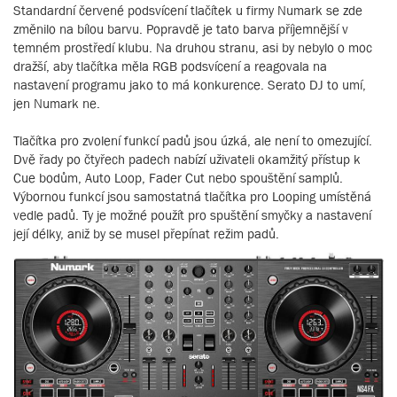
Standardní červené podsvícení tlačítek u firmy Numark se zde
změnilo na bílou barvu. Popravdě je tato barva příjemnější v
temném prostředí klubu. Na druhou stranu, asi by nebylo o moc
dražší, aby tlačítka měla RGB podsvícení a reagovala na
nastavení programu jako to má konkurence. Serato DJ to umí,
jen Numark ne.
Tlačítka pro zvolení funkcí padů jsou úzká, ale není to omezující.
Dvě řady po čtyřech padech nabízí uživateli okamžitý přístup k
Cue bodům, Auto Loop, Fader Cut nebo spouštění samplů.
Výbornou funkcí jsou samostatná tlačítka pro Looping umístěná
vedle padů. Ty je možné použít pro spuštění smyčky a nastavení
její délky, aniž by se musel přepínat režim padů.