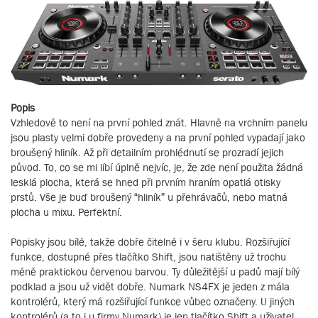
Popis
Vzhledově to není na první pohled znát. Hlavně na vrchním panelu
jsou plasty velmi dobře provedeny a na první pohled vypadají jako
broušený hliník. Až při detailním prohlédnutí se prozradí jejich
původ. To, co se mi líbí úplně nejvíc, je, že zde není použita žádná
lesklá plocha, která se hned při prvním hraním opatlá otisky
prstů. Vše je buď broušený “hliník” u přehrávačů, nebo matná
plocha u mixu. Perfektní.
Popisky jsou bílé, takže dobře čitelné i v šeru klubu. Rozšiřující
funkce, dostupné přes tlačítko Shift, jsou natištěny už trochu
méně praktickou červenou barvou. Ty důležitější u padů mají bílý
podklad a jsou už vidět dobře. Numark NS4FX je jeden z mála
kontrolérů, který má rozšiřující funkce vůbec označeny. U jiných
kontrolérů (a to i u firmy Numark) je jen tlačítko Shift a uživatel