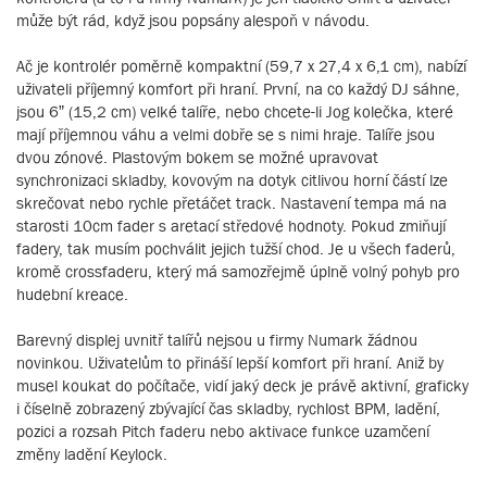
může být rád, když jsou popsány alespoň v návodu.
Ač je kontrolér poměrně kompaktní (59,7 x 27,4 x 6,1 cm), nabízí
uživateli příjemný komfort při hraní. První, na co každý DJ sáhne,
jsou 6” (15,2 cm) velké talíře, nebo chcete-li Jog kolečka, které
mají příjemnou váhu a velmi dobře se s nimi hraje. Talíře jsou
dvou zónové. Plastovým bokem se možné upravovat
synchronizaci skladby, kovovým na dotyk citlivou horní částí lze
skrečovat nebo rychle přetáčet track. Nastavení tempa má na
starosti 10cm fader s aretací středové hodnoty. Pokud zmiňují
fadery, tak musím pochválit jejich tužší chod. Je u všech faderů,
kromě crossfaderu, který má samozřejmě úplně volný pohyb pro
hudební kreace.
Barevný displej uvnitř talířů nejsou u firmy Numark žádnou
novinkou. Uživatelům to přináší lepší komfort při hraní. Aniž by
musel koukat do počítače, vidí jaký deck je právě aktivní, graficky
i číselně zobrazený zbývající čas skladby, rychlost BPM, ladění,
pozici a rozsah Pitch faderu nebo aktivace funkce uzamčení
změny ladění Keylock.