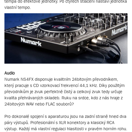
tempa do efektové jednotky. Po čtyřech stlačení nastaví jednotka
vlastní tempo.
Audio
Numark NS4FX disponuje kvalitním 24bitovým převodníkem,
který pracuje s CD vzorkovací frekvencí 44,1 kHz. Díky použitým
převodníkům je zvuk perfektně čistý a celkový zvuk tedy určuje
kvalita přehrávaných skladeb. Ruku na srdce, kdo z nás hraje z
24bitových WAV nebo FLAC souborů?
Pro dokonalé spojení s aparaturou jsou na zadní straně hned dva
páry výstupů. Profesionální s XLR konektory a klasický RCA
výstup. Každý má vlastní regulaci hlasitosti v pravém horním rohu.