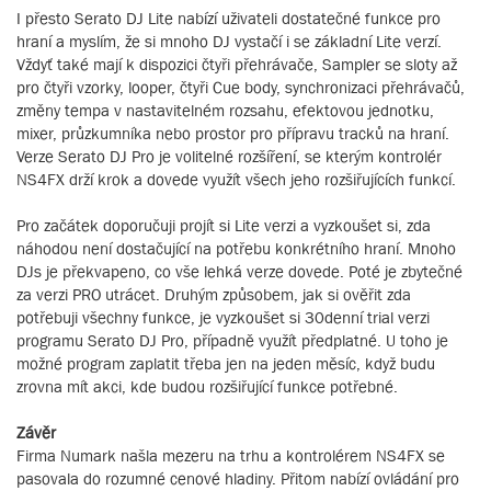
I přesto Serato DJ Lite nabízí uživateli dostatečné funkce pro
hraní a myslím, že si mnoho DJ vystačí i se základní Lite verzí.
Vždyť také mají k dispozici čtyři přehrávače, Sampler se sloty až
pro čtyři vzorky, looper, čtyři Cue body, synchronizaci přehrávačů,
změny tempa v nastavitelném rozsahu, efektovou jednotku,
mixer, průzkumníka nebo prostor pro přípravu tracků na hraní.
Verze Serato DJ Pro je volitelné rozšíření, se kterým kontrolér
NS4FX drží krok a dovede využít všech jeho rozšiřujících funkcí.
Pro začátek doporučuji projít si Lite verzi a vyzkoušet si, zda
náhodou není dostačující na potřebu konkrétního hraní. Mnoho
DJs je překvapeno, co vše lehká verze dovede. Poté je zbytečné
za verzi PRO utrácet. Druhým způsobem, jak si ověřit zda
potřebuji všechny funkce, je vyzkoušet si 30denní trial verzi
programu Serato DJ Pro, případně využít předplatné. U toho je
možné program zaplatit třeba jen na jeden měsíc, když budu
zrovna mít akci, kde budou rozšiřující funkce potřebné.
Závěr
Firma Numark našla mezeru na trhu a kontrolérem NS4FX se
pasovala do rozumné cenové hladiny. Přitom nabízí ovládání pro