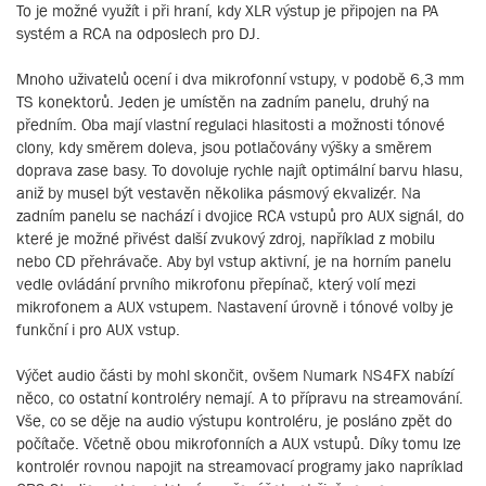
To je možné využít i při hraní, kdy XLR výstup je připojen na PA
systém a RCA na odposlech pro DJ.
Mnoho uživatelů ocení i dva mikrofonní vstupy, v podobě 6,3 mm
TS konektorů. Jeden je umístěn na zadním panelu, druhý na
předním. Oba mají vlastní regulaci hlasitosti a možnosti tónové
clony, kdy směrem doleva, jsou potlačovány výšky a směrem
doprava zase basy. To dovoluje rychle najít optimální barvu hlasu,
aniž by musel být vestavěn několika pásmový ekvalizér. Na
zadním panelu se nachází i dvojice RCA vstupů pro AUX signál, do
které je možné přivést další zvukový zdroj, například z mobilu
nebo CD přehrávače. Aby byl vstup aktivní, je na horním panelu
vedle ovládání prvního mikrofonu přepínač, který volí mezi
mikrofonem a AUX vstupem. Nastavení úrovně i tónové volby je
funkční i pro AUX vstup.
Výčet audio části by mohl skončit, ovšem Numark NS4FX nabízí
něco, co ostatní kontroléry nemají. A to přípravu na streamování.
Vše, co se děje na audio výstupu kontroléru, je posláno zpět do
počítače. Včetně obou mikrofonních a AUX vstupů. Díky tomu lze
kontrolér rovnou napojit na streamovací programy jako napríklad