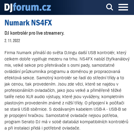
Numark NS4FX
Server o DJ technice a DJingu
DJ kontrolér pro live streamery.
2. 11. 2022
Firma Numark přináší do světa DJingu další USB kontrolér, který
celkem dobře vyplňuje mezeru na trhu. NS4FX nabízí čtyřkanálový
mix, velké sekce pro přehrávače s osmi pady, samostatné
ovládání průzkumníka programu a doménou je propracovaná
efektová sekce. Samotný kontrolér se řadí do střední třídy a to
jak cenou, tak provedením. Jsou zde věci, které se najdou v
profesionálních ovladačích, jako jsou velké a přiměřeně těžké
talíře nebo XLR audio výstupy, které jsou vyváženy, kompletním
plastovým provedením známé z nižší třídy. O připojení k počítači
se stará USB sběrnice. S dodávaným kabelem USB-A - USB-B se
je propojení hračkou. Samostatné ovladače nejsou potřeba,
program Serato DJ má v sobě databázi kompatibilních kontrolérů
a při instalaci přidá i potřebné ovladače.