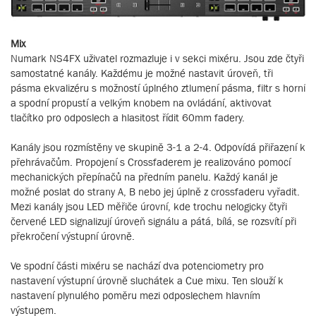
Mix
Numark NS4FX uživatel rozmazluje i v sekci mixéru. Jsou zde čtyři
samostatné kanály. Každému je možné nastavit úroveň, tři
pásma ekvalizéru s možností úplného ztlumení pásma, filtr s horní
a spodní propustí a velkým knobem na ovládání, aktivovat
tlačítko pro odposlech a hlasitost řídit 60mm fadery.
Kanály jsou rozmístěny ve skupině 3-1 a 2-4. Odpovídá přiřazení k
přehrávačům. Propojení s Crossfaderem je realizováno pomocí
mechanických přepínačů na předním panelu. Každý kanál je
možné poslat do strany A, B nebo jej úplně z crossfaderu vyřadit.
Mezi kanály jsou LED měřiče úrovní, kde trochu nelogicky čtyři
červené LED signalizují úroveň signálu a pátá, bílá, se rozsvítí při
překročení výstupní úrovně.
Ve spodní části mixéru se nachází dva potenciometry pro
nastavení výstupní úrovně sluchátek a Cue mixu. Ten slouží k
nastavení plynulého poměru mezi odposlechem hlavním
výstupem.