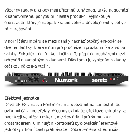
Všechny fadery a knoby mají příjemně tuhý chod, takže nedochází
k samovolnému pohybu při hlasité produkci. Výjimkou je
crossfader, který je naopak krásně volný a dovoluje rychlý pohyb
při skrečování.
V horní části mixéru se mezi kanály nachází otočný enkodér se
dvěma tlačítky, která slouží pro procházení průzkumníka a volbu
sklaby. Enkodér má i funkci tlačítka. To přepíná procházení mezi
adresáři a samotnými skladbami. Díky tomu je vyhledání skladby
otázkou několika vteřin.
Efektová jednotka
Dovětek FX v názvu kontroléru má upozornit na samostatnou
ovládací část pro efekty. Všechny ovladače efektové jednotky se
nacházejí ve středu mixeru, mezi ovládání průzkumníka a
crossfaderem. U minulých kontrolérů bylo ovládání efektové
jednotky v horní části přehrávače. Dobře zvolená střední část