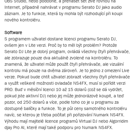
OBS Studio, nebo podobné, a přenášet set živě rovnou na
Internet, případně nahrávat v programu Serato DJ jako audio
záznam. Je to funkce, která by mohla být rozhodující při koupi
nového kontroléru.
Software
S programem uživatel dostane licenci programu Serato DJ,
ovšem jen v Lite verzi. Proč by to měl být problém? Protože
Serato DJ Lite je dobrý program, ovládá všechny čtyři přehrávače,
ale zobrazuje pouze dva aktuálně zvolené na kontroléru. To
znamená, že uživatel může použít čtyři přehrávače, ale vizuální
kontrolu má pouze na dvěma zároveň. Je to jedno z omezení Live
verze. Pokud bude chtít uživatel zobrazit všechny čtyři přehrávače
a využít veškeré možnosti ovladače NS4FX, musí si pořídit verzi
PRO. Buď v měsíční licenci 10 až 15 dolarů (což se dá vydržet,
pokud jste aktivní DJ) nebo jej může jednorázově koupit, a teď
pozor, od 250 dolarů a více, podle toho co je u programu za
dostupné balíčky a funkce. To je půl ceny samotného kontroléru
navíc, se kterou je třeba počítat při pořizování Numark NS4FX.
Výhodu mají majitelé licence programů VIrtual DJ nebo Algorridim
djay Pro AI, které mají také podporu pro Numark NS4FX.