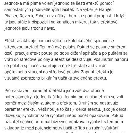
Jednotka má přímé volení jednoho ze šesti efektů pomocí
samostatných podsvětlených tlačítek. Na výběr je Flanger,
Phaser, Reverb, Echo a dva filtry - horní a spodní propust. I když
ty jsou stále k dispozici i na kanálech mixeru, tak v efektové
jednotce jsou trochu navíc.
Efekt se aktivuje pomocí velkého kolébkového spínače se
středovou aretací. Ten má dvě polohy. Pokud se posune směrem
dolů, pracuje efekt pouze po dobu držení spínače a po puštění se
vrátí do středové polohy a efekt se deaktivuje. Posunutím nahoru
se poloha spínače zaaretuje a efekt je stále aktivní do
opětovného vrácení do středové polohy. Zapnutí efektu je
vizuálně zobrazeno blikáním tlačítka zvoleného efektu.
Pro nastavení parametrů efektu jsou zde dva otočné
potenciometry a jedno tlačítko. Jedním potenciometrem se volí
poměr mezi čistým zvukem a efektem. Druhým se nastavuje
parametr efektu. Většinou je to čas / délka efektu, jako je délka
dozvuku, synchronizace rychlosti nebo počet opakování. Pokud
uživatel nechce automaticky synchronizovat rychlost s tempem
skladby, je mezi potenciometry tlačítko Tap na ruční vyťukání