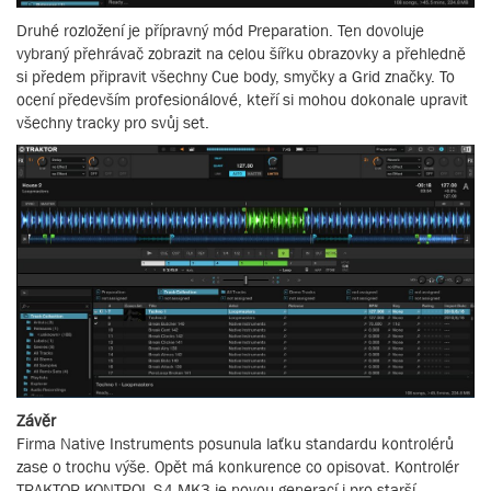
Druhé rozložení je přípravný mód Preparation. Ten dovoluje
vybraný přehrávač zobrazit na celou šířku obrazovky a přehledně
si předem připravit všechny Cue body, smyčky a Grid značky. To
ocení především profesionálové, kteří si mohou dokonale upravit
všechny tracky pro svůj set.
Závěr
Firma Native Instruments posunula laťku standardu kontrolérů
zase o trochu výše. Opět má konkurence co opisovat. Kontrolér
TRAKTOR KONTROL S4 MK3 je novou generací i pro starší