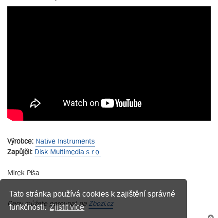
Výrobce:
Native Instruments
Zapůjčil:
Disk Multimedia s.r.o.
Mirek Píša
Tato stránka používá cookies k zajištění správné
Ceny můžete porovnat na
Zbozi.cz
funkčnosti.
Zjistit více