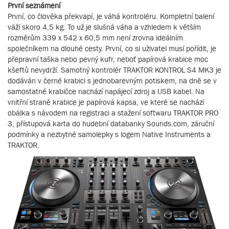
První seznámení
První, co člověka překvapí, je váhá kontroléru. Kompletní balení
váží skoro 4,5 kg. To už je slušná váha a vzhledem k větším
rozměrům 339 x 542 x 60,5 mm není zrovna ideálním
společníkem na dlouhé cesty. První, co si uživatel musí pořídit, je
přepravní taška nebo pevný kufr, neboť papírová krabice moc
kšeftů nevydrží. Samotný kontrolér TRAKTOR KONTROL S4 MK3 je
dodáván v černé krabici s jednobarevným potiskem, na dně se v
samostatné krabičce nachází napájecí zdroj a USB kabel. Na
vnitřní straně krabice je papírová kapsa, ve které se nachází
obálka s návodem na registraci a stažení softwaru TRAKTOR PRO
3, přístupová karta do hudební databanky Sounds.com, záruční
podmínky a nezbytné samolepky s logem Native Instruments a
TRAKTOR.