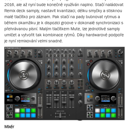
2016, ale až nyní bude konečně využíván naplno. Stačí naládovat
Remix deck samply, nastavit kvantizaci, délku smyčky a stisknou
malé tlačítko pro záznam. Pak stačí na pady bubnovat rytmus a
během okamžiku je k dispozici groove v dokonalé synchronizaci s
přehrávanou písní. Malým tlačítkem Mute, lze jednotlivé samply
umlčet a vytvořit tak kombinace rytmů. Díky hardwarové podpoře
je nyní remixování velmi snadné.
Mixér