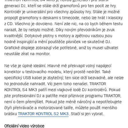
generaci DJ, kteří se stále drží gramofonů pro ten pocit ze hry.
Kontrolér je univerzální pro všechny způsoby hry. Stále je možné
propojit gramofony s deskami s timecode, nebo lze hrát i klasicky
z CD. Všechno je dovoleno. Není zde nic, na co bych během testu
narazil, že by nebylo možné. Díky novým převodníkům je zvuk
kvalitnější. Dotykové plotny s motory a zpětnou vazbou jsou
hodně inspirující a mění pouštěče písniček ve skutečné DJ.
Grafické displeje zobrazují vše potřebné, aniž by musel uživatel
neustále zírat na monitor.
Ne vše je úplně ideální. Hlavně mě překvapil volný napájecí
konektor u testovacího modelu, který prostě nedržel. Také
specifický USB kabel je zbytečný; ten sice drží bezvadně, ale nelze
ho jednoduše nahradit. Víc jsem toho nenašel. TRAKTOR
KONTROL S4 MK3 patří mezi vlajkové lodě DJ kontrolérů. Pokud
jste profesionální DJ a patříte mezi příznivce programu TRAKTOR,
není o čem přemýšlet. Pokud jste méně náročný a nepotřebujete
čtyři přehrávače a motorizované talíře, můžete použít menšího
brášku
TRAKTOR KONTROL S2 MK3
. Stačí si jen vybrat.
Oficiální video výrobce