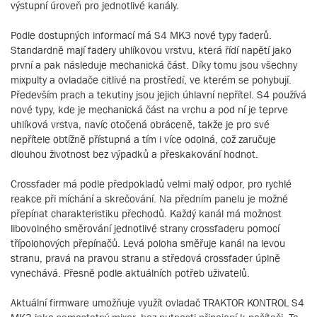
výstupní úroveň pro jednotlivé kanály.
Podle dostupných informací má S4 MK3 nové typy faderů.
Standardně mají fadery uhlíkovou vrstvu, která řídí napětí jako
první a pak následuje mechanická část. Díky tomu jsou všechny
mixpulty a ovladače citlivé na prostředí, ve kterém se pohybují.
Především prach a tekutiny jsou jejich úhlavní nepřítel. S4 používá
nové typy, kde je mechanická část na vrchu a pod ní je teprve
uhlíková vrstva, navíc otočená obráceně, takže je pro své
nepřítele obtížně přístupná a tím i více odolná, což zaručuje
dlouhou životnost bez výpadků a přeskakování hodnot.
Crossfader má podle předpokladů velmi malý odpor, pro rychlé
reakce při míchání a skrečování. Na předním panelu je možné
přepínat charakteristiku přechodů. Každý kanál má možnost
libovolného směrování jednotlivé strany crossfaderu pomocí
třípolohových přepínačů. Levá poloha směřuje kanál na levou
stranu, pravá na pravou stranu a středová crossfader úplně
vynechává. Přesně podle aktuálních potřeb uživatelů.
Aktuální firmware umožňuje využít ovladač TRAKTOR KONTROL S4