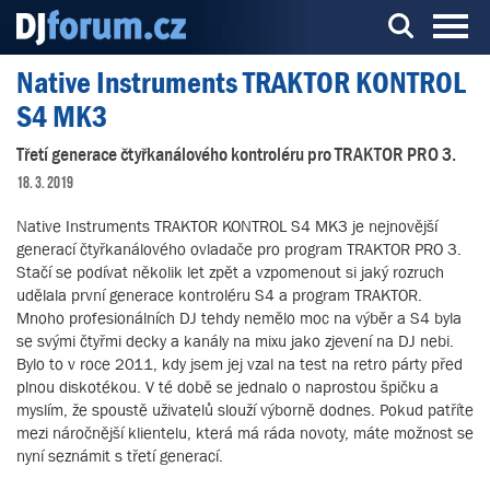
Native Instruments TRAKTOR KONTROL
Server o DJ technice a DJingu
S4 MK3
Třetí generace čtyřkanálového kontroléru pro TRAKTOR PRO 3.
18. 3. 2019
Native Instruments TRAKTOR KONTROL S4 MK3 je nejnovější
generací čtyřkanálového ovladače pro program TRAKTOR PRO 3.
Stačí se podívat několik let zpět a vzpomenout si jaký rozruch
udělala první generace kontroléru S4 a program TRAKTOR.
Mnoho profesionálních DJ tehdy nemělo moc na výběr a S4 byla
se svými čtyřmi decky a kanály na mixu jako zjevení na DJ nebi.
Bylo to v roce 2011, kdy jsem jej vzal na test na retro párty před
plnou diskotékou. V té době se jednalo o naprostou špičku a
myslím, že spoustě uživatelů slouží výborně dodnes. Pokud patříte
mezi náročnější klientelu, která má ráda novoty, máte možnost se
nyní seznámit s třetí generací.