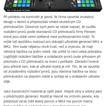
Při pohledu na kontrolér je jasné, že firma opustila zrcadlový
design u decků a přizpůsobila vzhled skutečným CD
přehrávačům. Dokonce bych jsem se nebál napsat, že využila
rozložení prvků podle standardů CD přehrávačů firmy Pioneer,
která jsou stále velmi oblíbené mezi profesionálními hráči. To
může být zpočátku matoucí pro stávající uživatele generací MK1 a
MK2. Těm bude nějakou chvíli trvat, než si zvyknou, že mají
některá tlačítka na jiném místě. Ale určitě to není velká překážka.
Logičtější rozložení tlačítek a ovládacích prvků bude přínosem při
přechodu z CD přehrávačů na hraní z počítače. Základní funkce
jsou přesně tam, kde je uživatel zvyklý je mít. Tím, že se opustilo
od zrcadlového rozložení prvků, jsou všechna tlačítka na obou
přehrávačích na stejném místě a rychleji se s ovládáním uživatel
sžije.
Jako konstrukční materiál je opět plast. Stejně silný a odolný jako
u předchozích generací. Rozdíl je hlavně na vrchním panelu, kdy
předchozí verze měli lesklý povrch a MK3 má povrch matný.