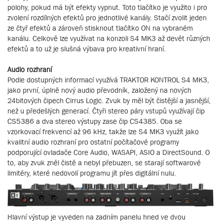
polohy, pokud má být efekty vypnut. Toto tlačítko je využito i pro
zvolení rozdílných efektů pro jednotlivé kanály. Stačí zvolit jeden
ze čtyř efektů a zároveň stisknout tlačítko ON na vybraném
kanálu. Celkově lze využívat na konzoli S4 MK3 až devět různých
efektů a to už je slušná výbava pro kreativní hraní.
Audio rozhraní
Podle dostupných informací využívá TRAKTOR KONTROL S4 MK3,
jako první, úplně nový audio převodník, založený na nových
24bitových čipech Cirrus Logic. Zvuk by měl být čistější a jasnější,
než u předešlých generací. Čtyři stereo páry vstupů využívají čip
CS5386 a dva stereo výstupy zase čip CS4385. Oba se
vzorkovací frekvencí až 96 kHz, takže lze S4 MK3 využít jako
kvalitní audio rozhraní pro ostatní počítačové programy
podporující ovladače Core Audio, WASAPI, ASIO a DirectSound. O
to, aby zvuk zněl čistě a nebyl přebuzen, se starají softwarové
limitéry, které nedovolí programu jít přes digitální nulu.
Hlavní výstup je vyveden na zadním panelu hned ve dvou