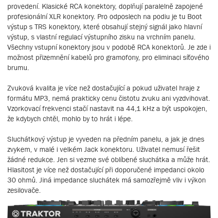
provedení. Klasické RCA konektory, doplňují paralelně zapojené
profesionální XLR konektory. Pro odposlech na podiu je tu Boot
výstup s TRS konektory, které obsahují stejný signál jako hlavní
výstup, s vlastní regulací výstupního zisku na vrchním panelu.
Všechny vstupní konektory jsou v podobě RCA konektorů. Je zde i
možnost přizemnění kabelů pro gramofony, pro eliminaci síťového
brumu.
Zvuková kvalita je více než dostačující a pokud uživatel hraje z
formátu MP3, nemá prakticky cenu čistotu zvuku ani vyzdvihovat.
Vzorkovací frekvenci stačí nastavit na 44,1 kHz a být uspokojen,
že kdybych chtěl, mohlo by to hrát i lépe.
Sluchátkový výstup je vyveden na předním panelu, a jak je dnes
zvykem, v malé i velkém Jack konektoru. Uživatel nemusí řešit
žádné redukce. Jen si vezme své oblíbené sluchátka a může hrát.
Hlasitost je více než dostačující při doporučené impedanci okolo
30 ohmů. Jiná impedance sluchátek má samozřejmě vliv i výkon
zesilovače.