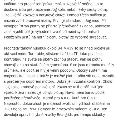
tlačítka pro procházení průzkumníka. Největší změnou, a to
doslova, jsou přepracované Jog kola, nebo hezky česky plotny.
Jsou větší, kovové a dotykově citlivé. Pomocí třech tlačítek je
možné zvolit pracovní režimy. První je standardní Jog mód. Při
uchopení stran plotny se přibrzdí přehrávaná skladba, pohybem
zase zrychlí, což je výhodné hlavně při ruční synchronizaci.
Položením prstů na horní plochu plotny lze výborně skrečovat.
Proč tedy takový humbuk okolo S4 MK3? To se hned projeví při
aktivaci módu Turntable, stiskem tlačítka TT. Jako prvnímu
kontroléru na světě se plotny začnou otáčet. Pak se plotny
chovají jako na skutečném gramofonu. Sice jsou o trochu menší v
průměru, ale pocit ze hry je velmi podobný. Otočný systém má
magnetickou spojku, takže je možné plotnu přibrzdit nebo roztočit
s přirozeným odporem motoru. Dobrá je i vizuální kontrola. Okolo
Jog kol je kruhové podsvětlení. Pokus se talíř otáčí, svítí jen
výseč, která následuje pohyb plotny. Navíc mění barvu podle
použitého přehrávače. Modrá pro A a B, žlutá pro C a D.
Naprostou dokonalostí je možnost zvolit si i rychlosti otáčení na
33,3 nebo 45 RPM. Posledním pracovním módem je Grid. Ten
dovoluje opravit chybné značky Beatgrids pro tempo skladby