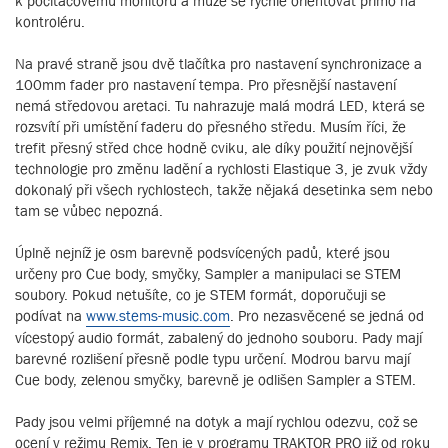
k počítačovému monitoru a může se rychle orientovat přímo na
kontroléru.
Na pravé straně jsou dvě tlačítka pro nastavení synchronizace a
100mm fader pro nastavení tempa. Pro přesnější nastavení
nemá středovou aretaci. Tu nahrazuje malá modrá LED, která se
rozsvítí při umístění faderu do přesného středu. Musím říci, že
trefit přesný střed chce hodně cviku, ale díky použití nejnovější
technologie pro změnu ladění a rychlosti Elastique 3, je zvuk vždy
dokonalý při všech rychlostech, takže nějaká desetinka sem nebo
tam se vůbec nepozná.
Úplně nejníž je osm barevně podsvícených padů, které jsou
určeny pro Cue body, smyčky, Sampler a manipulaci se STEM
soubory. Pokud netušíte, co je STEM formát, doporučuji se
podívat na
www.stems-music.com
. Pro nezasvěcené se jedná od
vícestopý audio formát, zabalený do jednoho souboru. Pady mají
barevné rozlišení přesně podle typu určení. Modrou barvu mají
Cue body, zelenou smyčky, barevně je odlišen Sampler a STEM.
Pady jsou velmi příjemné na dotyk a mají rychlou odezvu, což se
ocení v režimu Remix. Ten je v programu TRAKTOR PRO již od roku