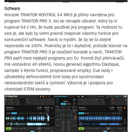
Sofware
Konzole TRAKTOR KONTROL S4 MK3 je přímo navržena pro
program TRAKTOR PRO 3. Asi se nenajde uživatel, který by si
kupoval S4 s tím, že bude používat jiný program. Ta možnost tu
sice je, ale bylo by velmi pracné mapovat všechny funkce pro
konkurenční software. Navíc si myslím, že by se to stejně
nepovedlo na 100%. Prakticky je to i zbytečné, protože licence na
program TRAKTOR PRO 3 je součástí konzole a navíc, TRAKTOR
PRO patří mezi nejlepší programy pro DJ. Kromě čtyř přehrávačů,
má vestavěno 40 efektů, novou generaci algoritmu Elastique,
sampler s Remix funkcí, propracované smyčky, Cue body i
uživatelsky definovatelné Grid body pro synchronizaci
nestandardních taktů a rychlostí. Výborná je i podpora pro
vícestopé STEM soubory.