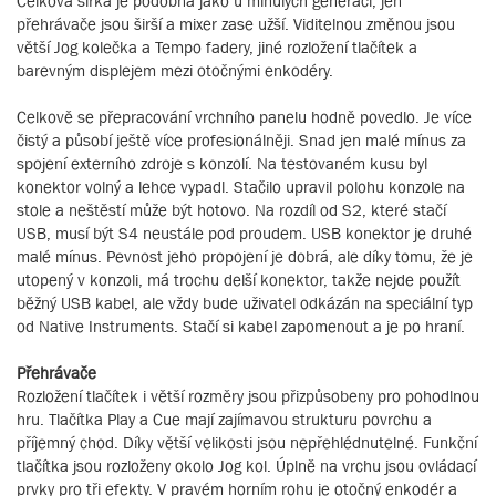
Celková šířka je podobná jako u minulých generací, jen
přehrávače jsou širší a mixer zase užší. Viditelnou změnou jsou
větší Jog kolečka a Tempo fadery, jiné rozložení tlačítek a
barevným displejem mezi otočnými enkodéry.
Celkově se přepracování vrchního panelu hodně povedlo. Je více
čistý a působí ještě více profesionálněji. Snad jen malé mínus za
spojení externího zdroje s konzolí. Na testovaném kusu byl
konektor volný a lehce vypadl. Stačilo upravil polohu konzole na
stole a neštěstí může být hotovo. Na rozdíl od S2, které stačí
USB, musí být S4 neustále pod proudem. USB konektor je druhé
malé mínus. Pevnost jeho propojení je dobrá, ale díky tomu, že je
utopený v konzoli, má trochu delší konektor, takže nejde použít
běžný USB kabel, ale vždy bude uživatel odkázán na speciální typ
od Native Instruments. Stačí si kabel zapomenout a je po hraní.
Přehrávače
Rozložení tlačítek i větší rozměry jsou přizpůsobeny pro pohodlnou
hru. Tlačítka Play a Cue mají zajímavou strukturu povrchu a
příjemný chod. Díky větší velikosti jsou nepřehlédnutelné. Funkční
tlačítka jsou rozloženy okolo Jog kol. Úplně na vrchu jsou ovládací
prvky pro tři efekty. V pravém horním rohu je otočný enkodér a