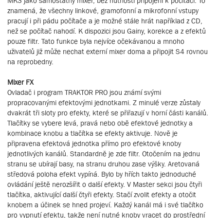
MK3 jako samostatný mixer, bez nutnosti připojení k počítači. To
znamená, že všechny linkové, gramofonní a mikrofonní vstupy
pracují i při pádu počítače a je možné stále hrát například z CD,
než se počítač nahodí. K dispozici jsou Gainy, korekce a z efektů
pouze filtr. Tato funkce byla nejvíce očekávanou a mnoho
uživatelů již může nechat externí mixer doma a připojit S4 rovnou
na reprobedny.
Mixer FX
Ovladač i program TRAKTOR PRO jsou známí svými
propracovanými efektovými jednotkami. Z minulé verze zůstaly
dvakrát tři sloty pro efekty, které se přiřazují v horní části kanálů.
Tlačítky se vybere levá, pravá nebo obě efektové jednotky a
kombinace knobu a tlačítka se efekty aktivuje. Nově je
připravena efektová jednotka přímo pro efektové knoby
jednotlivých kanálů. Standardně je zde filtr. Otočením na jednu
stranu se ubírají basy, na stranu druhou zase výšky. Aretovaná
středová poloha efekt vypíná. Bylo by hřích takto jednoduché
ovládání ještě nerozšířit o další efekty. V Master sekci jsou čtyři
tlačítka, aktivující další čtyři efekty. Stačí zvolit efekty a otočit
knobem a účinek se hned projeví. Každý kanál má i své tlačítko
pro vypnutí efektu, takže není nutné knoby vracet do prostřední