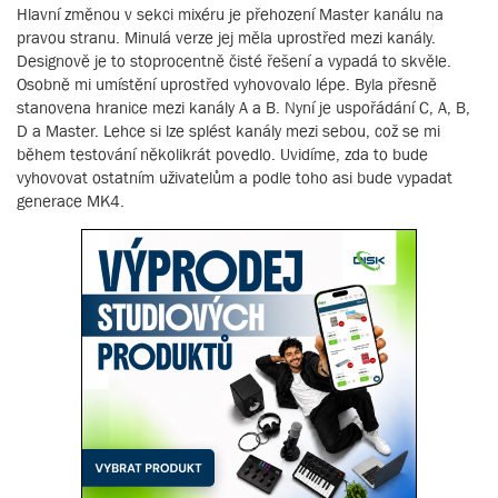
Hlavní změnou v sekci mixéru je přehození Master kanálu na
pravou stranu. Minulá verze jej měla uprostřed mezi kanály.
Designově je to stoprocentně čisté řešení a vypadá to skvěle.
Osobně mi umístění uprostřed vyhovovalo lépe. Byla přesně
stanovena hranice mezi kanály A a B. Nyní je uspořádání C, A, B,
D a Master. Lehce si lze splést kanály mezi sebou, což se mi
během testování několikrát povedlo. Uvidíme, zda to bude
vyhovovat ostatním uživatelům a podle toho asi bude vypadat
generace MK4.