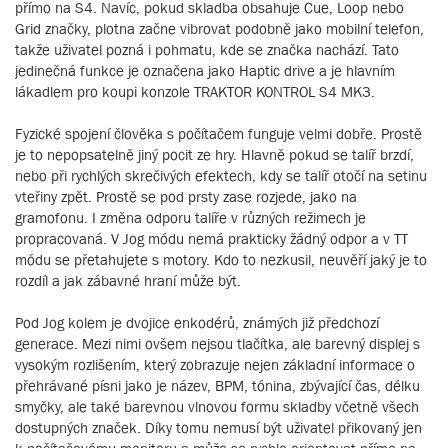
přímo na S4. Navíc, pokud skladba obsahuje Cue, Loop nebo
Grid značky, plotna začne vibrovat podobně jako mobilní telefon,
takže uživatel pozná i pohmatu, kde se značka nachází. Tato
jedinečná funkce je označena jako Haptic drive a je hlavním
lákadlem pro koupi konzole TRAKTOR KONTROL S4 MK3.
Fyzické spojení člověka s počítačem funguje velmi dobře. Prostě
je to nepopsatelně jiný pocit ze hry. Hlavně pokud se talíř brzdí,
nebo při rychlých skrečivých efektech, kdy se talíř otočí na setinu
vteřiny zpět. Prostě se pod prsty zase rozjede, jako na
gramofonu. I změna odporu talíře v různých režimech je
propracovaná. V Jog módu nemá prakticky žádný odpor a v TT
módu se přetahujete s motory. Kdo to nezkusil, neuvěří jaký je to
rozdíl a jak zábavné hraní může být.
Pod Jog kolem je dvojice enkodérů, známých již předchozí
generace. Mezi nimi ovšem nejsou tlačítka, ale barevný displej s
vysokým rozlišením, který zobrazuje nejen základní informace o
přehrávané písni jako je název, BPM, tónina, zbývající čas, délku
smyčky, ale také barevnou vlnovou formu skladby včetně všech
dostupných značek. Díky tomu nemusí být uživatel přikovaný jen