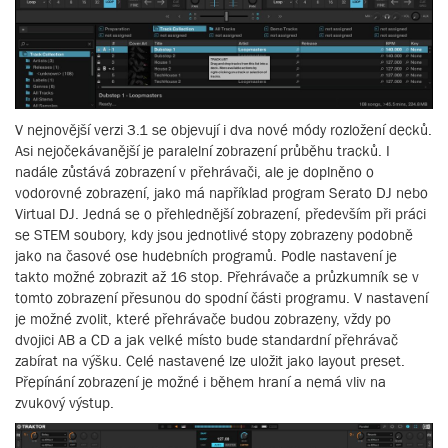
V nejnovější verzi 3.1 se objevují i dva nové módy rozložení decků.
Asi nejočekávanější je paralelní zobrazení průběhu tracků. I
nadále zůstává zobrazení v přehrávači, ale je doplněno o
vodorovné zobrazení, jako má například program Serato DJ nebo
Virtual DJ. Jedná se o přehlednější zobrazení, především při práci
se STEM soubory, kdy jsou jednotlivé stopy zobrazeny podobně
jako na časové ose hudebních programů. Podle nastavení je
takto možné zobrazit až 16 stop. Přehrávače a průzkumník se v
tomto zobrazení přesunou do spodní části programu. V nastavení
je možné zvolit, které přehrávače budou zobrazeny, vždy po
dvojici AB a CD a jak velké místo bude standardní přehrávač
zabírat na výšku. Celé nastavené lze uložit jako layout preset.
Přepínání zobrazení je možné i během hraní a nemá vliv na
zvukový výstup.