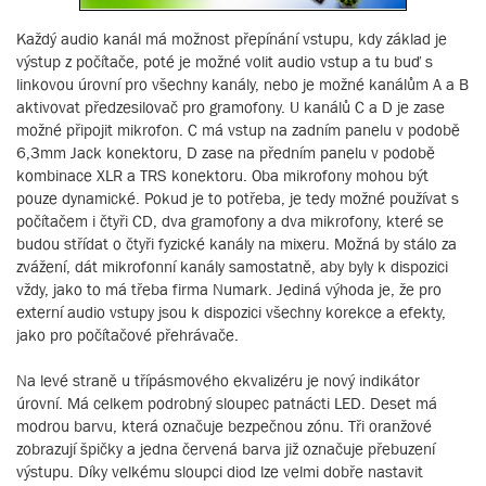
Každý audio kanál má možnost přepínání vstupu, kdy základ je
výstup z počítače, poté je možné volit audio vstup a tu buď s
linkovou úrovní pro všechny kanály, nebo je možné kanálům A a B
aktivovat předzesilovač pro gramofony. U kanálů C a D je zase
možné připojit mikrofon. C má vstup na zadním panelu v podobě
6,3mm Jack konektoru, D zase na předním panelu v podobě
kombinace XLR a TRS konektoru. Oba mikrofony mohou být
pouze dynamické. Pokud je to potřeba, je tedy možné používat s
počítačem i čtyři CD, dva gramofony a dva mikrofony, které se
budou střídat o čtyři fyzické kanály na mixeru. Možná by stálo za
zvážení, dát mikrofonní kanály samostatně, aby byly k dispozici
vždy, jako to má třeba firma Numark. Jediná výhoda je, že pro
externí audio vstupy jsou k dispozici všechny korekce a efekty,
jako pro počítačové přehrávače.
Na levé straně u třípásmového ekvalizéru je nový indikátor
úrovní. Má celkem podrobný sloupec patnácti LED. Deset má
modrou barvu, která označuje bezpečnou zónu. Tři oranžové
zobrazují špičky a jedna červená barva již označuje přebuzení
výstupu. Díky velkému sloupci diod lze velmi dobře nastavit