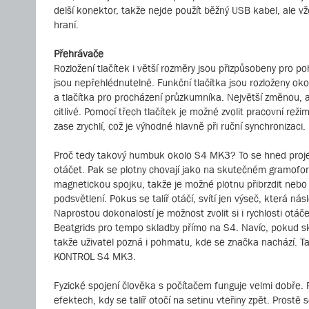
delší konektor, takže nejde použít běžný USB kabel, ale v
hraní.
Přehrávače
Rozložení tlačítek i větší rozměry jsou přizpůsobeny pro po
jsou nepřehlédnutelné. Funkční tlačítka jsou rozloženy oko
a tlačítka pro procházení průzkumníka. Největší změnou, a
citlivé. Pomocí třech tlačítek je možné zvolit pracovní rež
zase zrychlí, což je výhodné hlavně při ruční synchronizaci
Proč tedy takový humbuk okolo S4 MK3? To se hned projeví
otáčet. Pak se plotny chovají jako na skutečném gramofon
magnetickou spojku, takže je možné plotnu přibrzdit nebo 
podsvětlení. Pokus se talíř otáčí, svítí jen výseč, která n
Naprostou dokonalostí je možnost zvolit si i rychlosti o
Beatgrids pro tempo skladby přímo na S4. Navíc, pokud sk
takže uživatel pozná i pohmatu, kde se značka nachází. T
KONTROL S4 MK3.
Fyzické spojení člověka s počítačem funguje velmi dobře. Pr
efektech, kdy se talíř otočí na setinu vteřiny zpět. Prostě