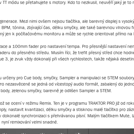
T módu se přetahujete s motory. Kdo to nezkusil, neuvěří jaký je to r
generace. Mezi nimi ovšem nejsou tlačítka, ale barevný displej s vysoký
, BPM, tónina, zbývající čas, délku smyčky, ale také barevnou vlnovou
ný jen k počítačovému monitoru a může se rychle orientovat přímo na 
izace a 100mm fader pro nastavení tempa. Pro přesnější nastavení ne
aderu do přesného středu. Musím říci, že trefit přesný střed chce hodně 
ique 3, je zvuk vždy dokonalý při všech rychlostech, takže nějaká dese
ou určeny pro Cue body, smyčky, Sampler a manipulaci se STEM soubory
Pro nezasvěcené se jedná od vícestopý audio formát, zabalený do jedn
e body, zelenou smyčky, barevně je odlišen Sampler a STEM.
což se ocení v režimu Remix. Ten je v programu TRAKTOR PRO již od rok
ly, nastavit kvantizaci, délku smyčky a stisknou malé tlačítko pro zá
 dokonalé synchronizaci s přehrávanou písní. Malým tlačítkem Mute, lz
 nyní remixování velmi snadné.