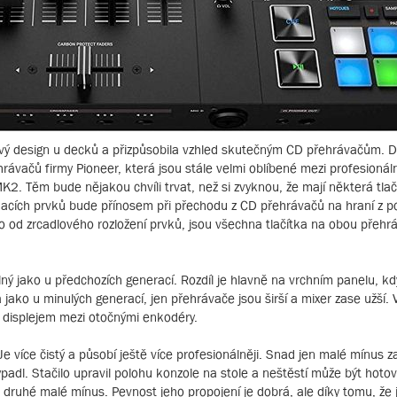
adlový design u decků a přizpůsobila vzhled skutečným CD přehrávačům.
rávačů firmy Pioneer, která jsou stále velmi oblíbené mezi profesionáln
2. Těm bude nějakou chvíli trvat, než si zvyknou, že mají některá tlačí
ládacích prvků bude přínosem při přechodu z CD přehrávačů na hraní z p
tilo od zrcadlového rozložení prvků, jsou všechna tlačítka na obou přeh
lný jako u předchozích generací. Rozdíl je hlavně na vrchním panelu, kd
ko u minulých generací, jen přehrávače jsou širší a mixer zase užší. 
m displejem mezi otočnými enkodéry.
více čistý a působí ještě více profesionálněji. Snad jen malé mínus za
adl. Stačilo upravil polohu konzole na stole a neštěstí může být hotovo
ruhé malé mínus. Pevnost jeho propojení je dobrá, ale díky tomu, že j