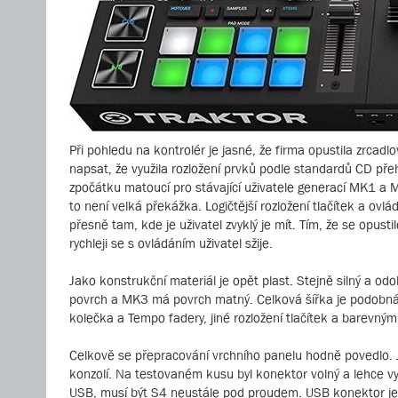
Při pohledu na kontrolér je jasné, že firma opustila zrc
napsat, že využila rozložení prvků podle standardů CD přeh
zpočátku matoucí pro stávající uživatele generací MK1 a MK
to není velká překážka. Logičtější rozložení tlačítek a ov
přesně tam, kde je uživatel zvyklý je mít. Tím, že se opus
rychleji se s ovládáním uživatel sžije.
Jako konstrukční materiál je opět plast. Stejně silný a odo
povrch a MK3 má povrch matný. Celková šířka je podobná ja
kolečka a Tempo fadery, jiné rozložení tlačítek a barevný
Celkově se přepracování vrchního panelu hodně povedlo. Je 
konzolí. Na testovaném kusu byl konektor volný a lehce vyp
USB, musí být S4 neustále pod proudem. USB konektor je d