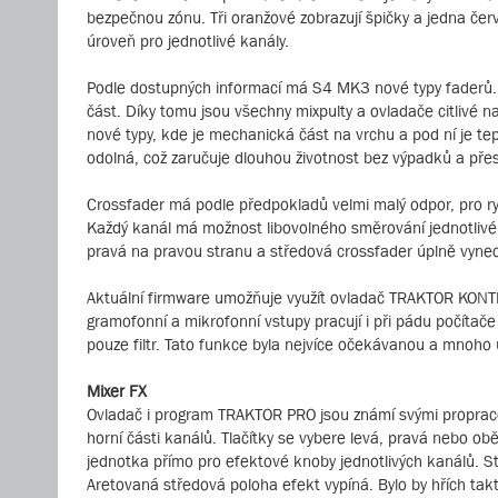
bezpečnou zónu. Tři oranžové zobrazují špičky a jedna červ
úroveň pro jednotlivé kanály.
Podle dostupných informací má S4 MK3 nové typy faderů. S
část. Díky tomu jsou všechny mixpulty a ovladače citlivé na
nové typy, kde je mechanická část na vrchu a pod ní je tep
odolná, což zaručuje dlouhou životnost bez výpadků a př
Crossfader má podle předpokladů velmi malý odpor, pro ry
Každý kanál má možnost libovolného směrování jednotlivé 
pravá na pravou stranu a středová crossfader úplně vynec
Aktuální firmware umožňuje využít ovladač TRAKTOR KONTR
gramofonní a mikrofonní vstupy pracují i při pádu počítače
pouze filtr. Tato funkce byla nejvíce očekávanou a mnoho 
Mixer FX
Ovladač i program TRAKTOR PRO jsou známí svými propracova
horní části kanálů. Tlačítky se vybere levá, pravá nebo o
jednotka přímo pro efektové knoby jednotlivých kanálů. Sta
Aretovaná středová poloha efekt vypíná. Bylo by hřích takto 