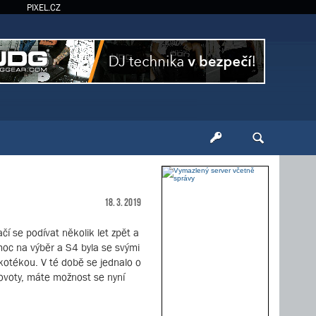
PIXEL.CZ
18. 3. 2019
 se podívat několik let zpět a
oc na výběr a S4 byla se svými
skotékou. V té době se jednalo o
novoty, máte možnost se nyní