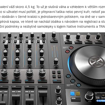
í balení váží skoro 4,5 kg. To už je slušná váha a vzhledem k větším 
o si uživatel musí pořídit, je přepravní taška nebo pevný kufr, neboť 
dodáván v černé krabici s jednobarevným potiskem, na dně se v sam
papírová kapsa, ve které se nachází obálka s návodem na registraci a 
ční podmínky a nezbytné samolepky s logem Native Instruments a TR