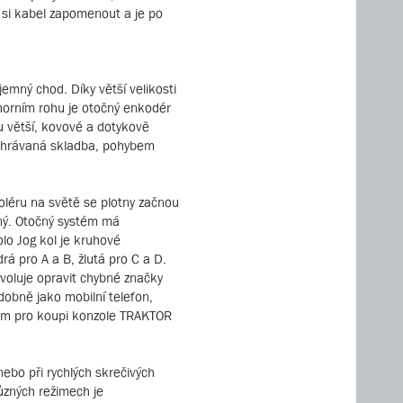
í si kabel zapomenout a je po
jemný chod. Díky větší velikosti
 horním rohu je otočný enkodér
u větší, kovové a dotykově
 přehrávaná skladba, pohybem
oléru na světě se plotny začnou
bný. Otočný systém má
lo Jog kol je kruhové
rá pro A a B, žlutá pro C a D.
voluje opravit chybné značky
obně jako mobilní telefon,
dlem pro koupi konzole TRAKTOR
nebo při rychlých skrečivých
různých režimech je