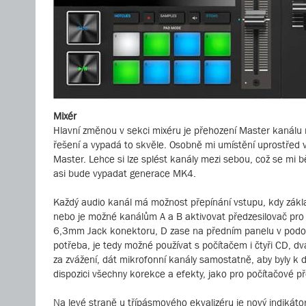
Mixér
Hlavní změnou v sekci mixéru je přehození Master kanálu n
řešení a vypadá to skvěle. Osobně mi umístění uprostřed v
Master. Lehce si lze splést kanály mezi sebou, což se mi
asi bude vypadat generace MK4.
Každý audio kanál má možnost přepínání vstupu, kdy základ
nebo je možné kanálům A a B aktivovat předzesilovač pro
6,3mm Jack konektoru, D zase na předním panelu v podo
potřeba, je tedy možné používat s počítačem i čtyři CD, dv
za zvážení, dát mikrofonní kanály samostatně, aby byly k d
dispozici všechny korekce a efekty, jako pro počítačové p
Na levé straně u třípásmového ekvalizéru je nový indiká