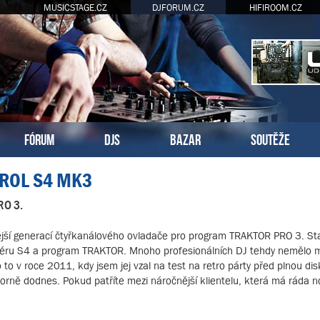
MUSICSTAGE.CZ
DJFORUM.CZ
HIFIROOM.CZ
FÓRUM
DJS
BAZAR
SOUTĚŽE
TROL S4 MK3
RO 3.
 generací čtyřkanálového ovladače pro program TRAKTOR PRO 3. Stačí
oléru S4 a program TRAKTOR. Mnoho profesionálních DJ tehdy nemělo m
o to v roce 2011, kdy jsem jej vzal na test na retro párty před plnou di
borně dodnes. Pokud patříte mezi náročnější klientelu, která má ráda 