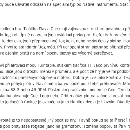
ždy bude uživatel odkázán na speciální typ od Native Instruments. Stač
hodlnou hru. Tlačítka Play a Cue mají zajímavou strukturu povrchu a pří
lo Jog kol. Úplně na vrchu jsou ovládací prvky pro tři efekty. V pravém
 to doslova, jsou přepracované Jog kola, nebo hezky česky plotny. Jso
imy. První je standardní Jog mód. Při uchopení stran plotny se přibrzdí
. Položením prstů na horní plochu plotny lze výborně skrečovat.
 při aktivaci módu Turntable, stiskem tlačítka TT. Jako prvnímu kontr
u. Sice jsou o trochu menší v průměru, ale pocit ze hry je velmi podo
roztočit s přirozeným odporem motoru. Dobrá je i vizuální kontrola. Oko
ásleduje pohyb plotny. Navíc mění barvu podle použitého přehrávače. Mod
táčení na 33,3 nebo 45 RPM. Posledním pracovním módem je Grid. Ten do
ladba obsahuje Cue, Loop nebo Grid značky, plotna začne vibrovat pod
ato jedinečná funkce je označena jako Haptic drive a je hlavním láka
ostě je to nepopsatelně jiný pocit ze hry. Hlavně pokud se talíř brzdí, 
 se pod prsty zase rozjede, jako na gramofonu. I změna odporu talíře v 