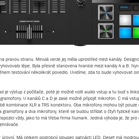
a pravou stranu. Minulá verze jej měla uprostřed mezi kanály. Designo
yhovovalo lépe. Byla přesně stanovena hranice mezi kanály A a B. Nyní
 během testování několikrát povedlo. Uvidíme, zda to bude vyhovovat o
 je výstup z počítače, poté je možné volit audio vstup a tu buď s link
 gramofony. U kanálů C a D je zase možné připojit mikrofon. C má vst
bě kombinace XLR a TRS konektoru. Oba mikrofony mohou být pouze 
a gramofony a dva mikrofony, které se budou střídat o čtyři fyzické ka
ispozici vždy, jako to má třeba firma Numark. Jediná výhoda je, že pro 
řehrávače.
tor úrovní. Má celkem podrobný sloupec patnácti LED. Deset má modrou