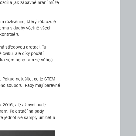
ozdíl a jak zábavné hraní může
m rozlišením, který zobrazuje
 formu skladby včetně všech
kontroléru.
má středovou aretaci. Tu
cviku, ale díky použití
tinka sem nebo tam se vůbec
. Pokud netušíte, co je STEM
oho souboru. Pady mají barevné
u 2016, ale až nyní bude
znam. Pak stačí na pady
e jednotlivé samply umlčet a