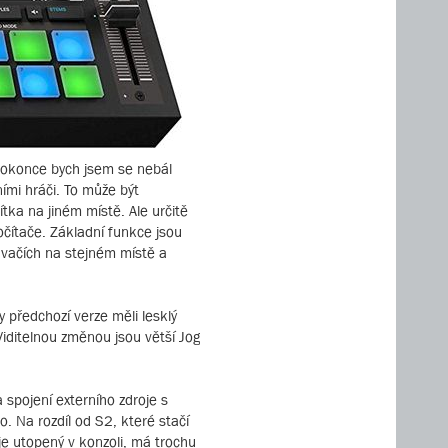
 Dokonce bych jsem se nebál
ími hráči. To může být
tka na jiném místě. Ale určitě
očítače. Základní funkce jsou
rávačích na stejném místě a
y předchozí verze měli lesklý
Viditelnou změnou jsou větší Jog
 spojení externího zdroje s
. Na rozdíl od S2, které stačí
e utopený v konzoli, má trochu