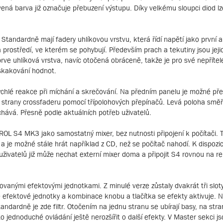
ená barva již označuje přebuzení výstupu. Díky velkému sloupci diod lz
tandardně mají fadery uhlíkovou vrstvu, která řídí napětí jako první
 prostředí, ve kterém se pohybují. Především prach a tekutiny jsou jeji
rve uhlíková vrstva, navíc otočená obráceně, takže je pro své nepřítele
eskakování hodnot.
chlé reakce při míchání a skrečování. Na předním panelu je možné pře
strany crossfaderu pomocí třípolohových přepínačů. Levá poloha směř
hává. Přesně podle aktuálních potřeb uživatelů.
OL S4 MK3 jako samostatný mixer, bez nutnosti připojení k počítači. 
 a je možné stále hrát například z CD, než se počítač nahodí. K dispozic
uživatelů již může nechat externí mixer doma a připojit S4 rovnou na r
nými efektovými jednotkami. Z minulé verze zůstaly dvakrát tři sloty p
bě efektové jednotky a kombinace knobu a tlačítka se efekty aktivuje. 
ndardně je zde filtr. Otočením na jednu stranu se ubírají basy, na str
jednoduché ovládání ještě nerozšířit o další efekty. V Master sekci jsou 