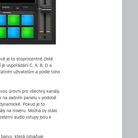
vě je to stoprocentně čisté
 je uspořádání C, A, B, D a
statním uživatelům a podle toho
ovou úrovní pro všechny kanály,
up na zadním panelu v podobě
dynamické. Pokud je to
nály na mixeru. Možná by stálo
externí audio vstupy jsou k
 barvu, která označuje