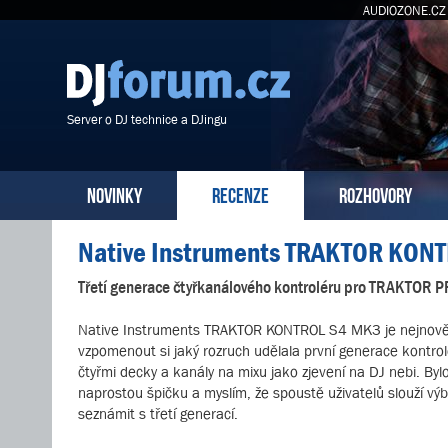
AUDIOZONE.CZ
Server o DJ technice a DJingu
NOVINKY
RECENZE
ROZHOVORY
Native Instruments TRAKTOR KON
Třetí generace čtyřkanálového kontroléru pro TRAKTOR P
Native Instruments TRAKTOR KONTROL S4 MK3 je nejnovější
vzpomenout si jaký rozruch udělala první generace kontr
čtyřmi decky a kanály na mixu jako zjevení na DJ nebi. Byl
naprostou špičku a myslím, že spoustě uživatelů slouží vý
seznámit s třetí generací.