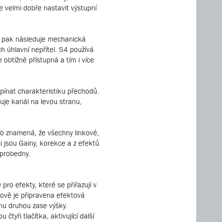
e velmi dobře nastavit výstupní
 a pak následuje mechanická
ch úhlavní nepřítel. S4 používá
 obtížně přístupná a tím i více
pínat charakteristiku přechodů.
uje kanál na levou stranu,
To znamená, že všechny linkové,
i jsou Gainy, korekce a z efektů
eprobedny.
ro efekty, které se přiřazují v
Nově je připravena efektová
anu druhou zase výšky.
čtyři tlačítka, aktivující další