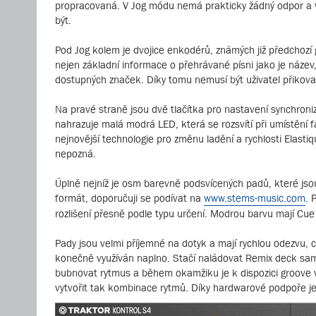
propracovaná. V Jog módu nemá prakticky žádný odpor a v T
být.
Pod Jog kolem je dvojice enkodérů, známých již předchozí 
nejen základní informace o přehrávané písni jako je název
dostupných značek. Díky tomu nemusí být uživatel přikova
Na pravé straně jsou dvě tlačítka pro nastavení synchron
nahrazuje malá modrá LED, která se rozsvítí při umístění f
nejnovější technologie pro změnu ladění a rychlosti Elast
nepozná.
Úplně nejníž je osm barevně podsvícených padů, které js
formát, doporučuji se podívat na
www.stems-music.com
. 
rozlišení přesně podle typu určení. Modrou barvu mají Cu
Pady jsou velmi příjemné na dotyk a mají rychlou odezvu, 
konečně využíván naplno. Stačí naládovat Remix deck samp
bubnovat rytmus a během okamžiku je k dispozici groove v
vytvořit tak kombinace rytmů. Díky hardwarové podpoře je