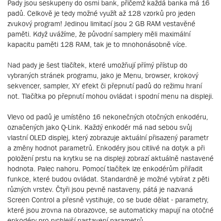
Pady jsou seskupeny do osmi bank, přičemž každá banka má 16
padů. Celkově je tedy možné využít až 128 vzorků pro jeden
zvukový program! Jedinou limitací jsou 2 GB RAM vestavěné
paměti. Když uvážíme, že původní samplery měli maximální
kapacitu paměti 128 RAM, tak je to mnohonásobně více.
Nad pady je šest tlačítek, které umožňují přímý přístup do
vybraných stránek programu, jako je Menu, browser, krokový
sekvencer, sampler, XY efekt či přepnutí padů do režimu hraní
not. Tlačítka po přepnutí mohou ovládat i spodní menu na displeji.
Vlevo od padů je umístěno 16 nekonečných otočných enkodéru,
označených jako Q-Link. Každý enkodér má nad sebou svůj
vlastní OLED displej, který zobrazuje aktuální přisazený parametr
a změny hodnot parametrů. Enkodéry jsou citlivé na dotyk a při
položení prstu na krytku se na displeji zobrazí aktuálně nastavené
hodnota. Palec nahoru. Pomocí tlačítek lze enkodérům přiřadit
funkce, které budou ovládat. Standardně je možné vybírat z pěti
různých vrstev. Čtyři jsou pevně nastaveny, pátá je nazvaná
Screen Control a přesně vystihuje, co se bude dělat - parametry,
které jsou zrovna na obrazovce, se automaticky mapují na otočné
enkodéry pro rychlejší nastavení parametrů.