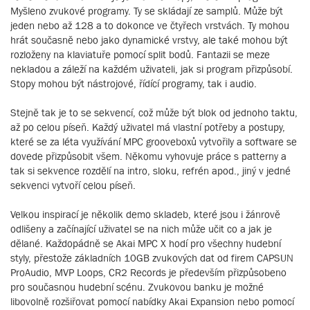
Myšleno zvukové programy. Ty se skládají ze samplů. Může být
jeden nebo až 128 a to dokonce ve čtyřech vrstvách. Ty mohou
hrát současně nebo jako dynamické vrstvy, ale také mohou být
rozloženy na klaviatuře pomocí split bodů. Fantazii se meze
nekladou a záleží na každém uživateli, jak si program přizpůsobí.
Stopy mohou být nástrojové, řídící programy, tak i audio.
Stejně tak je to se sekvencí, což může být blok od jednoho taktu,
až po celou píseň. Každý uživatel má vlastní potřeby a postupy,
které se za léta využívání MPC grooveboxů vytvořily a software se
dovede přizpůsobit všem. Někomu vyhovuje práce s patterny a
tak si sekvence rozdělí na intro, sloku, refrén apod., jiný v jedné
sekvenci vytvoří celou píseň.
Velkou inspirací je několik demo skladeb, které jsou i žánrově
odlišeny a začínající uživatel se na nich může učit co a jak je
dělané. Každopádně se Akai MPC X hodí pro všechny hudební
styly, přestože základních 10GB zvukových dat od firem CAPSUN
ProAudio, MVP Loops, CR2 Records je především přizpůsobeno
pro současnou hudební scénu. Zvukovou banku je možné
libovolně rozšiřovat pomocí nabídky Akai Expansion nebo pomocí