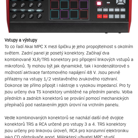
Vstupy a výstupy
To co řadí Akai MPC X mezi špičku je jeho propojitelnost s okolním
světem. Zadní panel je posetý konektory. Začínají dva
kombinované XLR/TRS konektory pro připojení linkových vstupů a
mikrofonů. Ty mohou být jak dynamické, tak i kondenzátorové s
možností aktivace fantomového napájení 48 V. Jsou pevně
přiřazeny na vstupy 1/2 vestavěného zvukového rozhraní.
Dokonce lze přímo připojit i nástroje s vysokou impedancí. Pro ty
jsou určeny dva TS konektory umístěné na předním panelu. Volba
předních a zadních konektorů se prování pomocí mechanických
přepínačů pod nastavením jejich úrovní na vrchním panelu.
Vedle kombinovaných konektorů se nachází další dvě dvojice
konektorů TRS a RCA určené pro vstupy 3 a 4. TRS konektory
jsou určeny pro linkovou úroveň, RCA pro konzumní elektroniku
jako CD přehrávače apod. Málokterý uživatel MPC studií