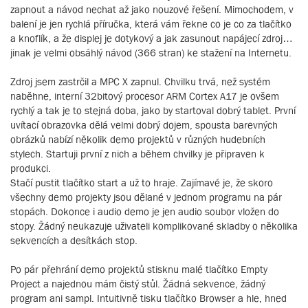
zapnout a návod nechat až jako nouzové řešení. Mimochodem, v
balení je jen rychlá příručka, která vám řekne co je co za tlačítko
a knoflík, a že displej je dotykový a jak zasunout napájecí zdroj…
jinak je velmi obsáhlý návod (366 stran) ke stažení na Internetu.
Zdroj jsem zastrčil a MPC X zapnul. Chvilku trvá, než systém
naběhne, interní 32bitový procesor ARM Cortex A17 je ovšem
rychlý a tak je to stejná doba, jako by startoval dobrý tablet. První
uvítací obrazovka dělá velmi dobrý dojem, spousta barevných
obrázků nabízí několik demo projektů v různých hudebních
stylech. Startuji první z nich a během chvilky je připraven k
produkci.
Stačí pustit tlačítko start a už to hraje. Zajímavé je, že skoro
všechny demo projekty jsou dělané v jednom programu na pár
stopách. Dokonce i audio demo je jen audio soubor vložen do
stopy. Žádný neukazuje uživateli komplikované skladby o několika
sekvencích a desítkách stop.
Po pár přehrání demo projektů stisknu malé tlačítko Empty
Project a najednou mám čistý stůl. Žádná sekvence, žádný
program ani sampl. Intuitivně tisku tlačítko Browser a hle, hned