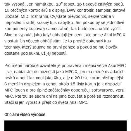
tak vysoká. Jen namátkou, 10” tablet, 16 tlakově citlivých padů,
16 otočných kontrolérů s displeji, DAW kontrolér, sampler, datové
úložiště, MIDI rozhranní, CV/Gate převodník, sekvencer a v
neposlední řadě, krásný kus nábytku. Jen pokud by se jednotlivé
komponenty kupovaly samostatně, tak bude cena určitě vyšší.
Sice to vypadá, jako když obhajuji jen cenu, ale on se Akai MPC X
v ostatních věcech obhájí sám. Je to prostě dokonalý kus
techniky, který zaujme na první pohled a pokud se mu člověk
dostane pod sukni, už jej nepustí.
Pro méně náročné uživatele je připravena i menší verze Akai MPC
Live, nabízí stejné možnosti jako MPC X, jen má méně ovládacích
prvků a není tak cool jako Xko, a je o 20 tisíc korun přístupnější.
S menším displejem a cenou okolo 15 tisíc korun je k dispozici
MPC Touch a pro úplné začátečníky doporučuji softwarovou verzi
MPC, kterou lze sedm dní na plno zkoušet a poté se rozhodnout.
Stačí si jen vybrat a přejít do světa Akai MPC.
Oficiální video výrobce