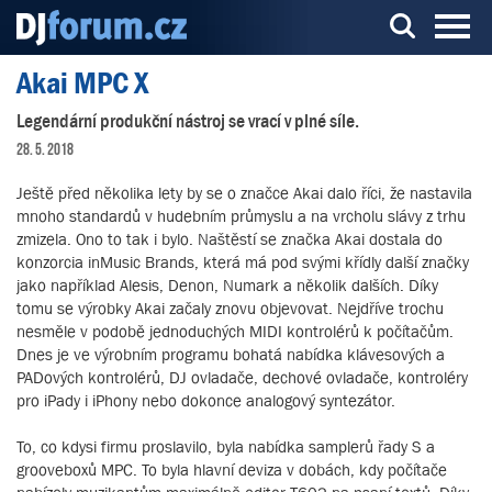
Akai MPC X
Server o DJ technice a DJingu
Legendární produkční nástroj se vrací v plné síle.
28. 5. 2018
Ještě před několika lety by se o značce Akai dalo říci, že nastavila
mnoho standardů v hudebním průmyslu a na vrcholu slávy z trhu
zmizela. Ono to tak i bylo. Naštěstí se značka Akai dostala do
konzorcia inMusic Brands, která má pod svými křídly další značky
jako například Alesis, Denon, Numark a několik dalších. Díky
tomu se výrobky Akai začaly znovu objevovat. Nejdříve trochu
nesměle v podobě jednoduchých MIDI kontrolérů k počítačům.
Dnes je ve výrobním programu bohatá nabídka klávesových a
PADových kontrolérů, DJ ovladače, dechové ovladače, kontroléry
pro iPady i iPhony nebo dokonce analogový syntezátor.
To, co kdysi firmu proslavilo, byla nabídka samplerů řady S a
grooveboxů MPC. To byla hlavní deviza v dobách, kdy počítače