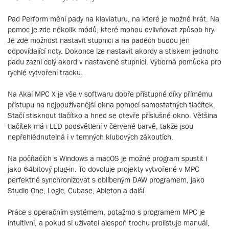
Pad Perform mění pady na klaviaturu, na které je možné hrát. Na
pomoc je zde několik módů, které mohou ovlivňovat způsob hry.
Je zde možnost nastavit stupnici a na padech budou jen
odpovídající noty. Dokonce lze nastavit akordy a stiskem jednoho
padu zazní celý akord v nastavené stupnici. Výborná pomůcka pro
rychlé vytvoření tracku.
Na Akai MPC X je vše v softwaru dobře přístupné díky přímému
přístupu na nejpoužívanější okna pomocí samostatných tlačítek.
Stačí stisknout tlačítko a hned se otevře příslušné okno. Většina
tlačítek má i LED podsvětlení v červené barvě, takže jsou
nepřehlédnutelná i v temných klubových zákoutích.
Na počítačích s Windows a macOS je možné program spustit i
jako 64bitový plug-in. To dovoluje projekty vytvořené v MPC
perfektně synchronizovat s oblíbeným DAW programem, jako
Studio One, Logic, Cubase, Ableton a další.
Práce s operačním systémem, potažmo s programem MPC je
intuitivní, a pokud si uživatel alespoň trochu prolistuje manuál,