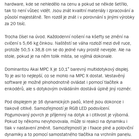
hardware, kde se nehledělo na cenu a pokud se někde šetřilo,
tak to není vůbec vidět. Jsou znát kvalitní materiály i zpracování a
působí majestátně. Ten rozdíl je znát i v porovnání s jinými výrobky
za 20 tisíc.
Trocha čísel na úvod. Každodenní nošení na kšefty se změní na
cvičení s 5,66 kg činkou. Naštěstí se váha rozloží mezi dvě ruce,
protože 50,5 x 38,8 cm se do jedné ruky prostě nevejde. Ale na
stole, pokud je na něm tolik místa, se vyjímá dokonale.
Dominantou Akai MPC X je 10,1” barevný multidotykový displej.
To je asi to nejlepší, co se mohlo na MPC X dostat. Vestavěný
software je možné plnohodnotně ovládat i pomocí tlačítek a
enkodérů, ale s dotykovým ovládáním dostává úplně jiný rozměr.
Pod displejem je 16 dynamických padů, které jsou dokonce i
tlakově citlivé. Samozřejmostí je RGB LED podsvícení.
Pogumovaný povrch je příjemný na dotyk a i citlivost je výborná.
Pokud by někomu nevyhovovala, může si reakci na dynamiku i
tlak v nastavení změnit. Samozřejmostí je i fixace plné a poloviční
dynamiky a to pomocí samostatného tlačítka na vrchním panelu.