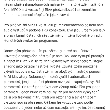
nesampluje z gramofonových nahrávek. I na to je zde myšleno a
Akai MPC X má vestavěný RIAA předzesilovač i se zemnícím
šroubem a pomocí přepínače jej aktivovat.
Pro plné využití MPC X ve studiu je implementováno celkem osm
audio výstupů v podobě TRS konektorů. Dva jsou určeny pro levý
a pravý kanál, ostatních šest lze menu mixeru libovolně přiřadit
jednotlivých zvukovým programům.
Obrovským překvapením pro všechny, které ocení hlavně
uživatelé analogových nástrojů je osm CV/Gate výstupů pracující
s napětím 0 až 5 V. Ty lze řídit vestavěným sekvencerem, stejně
snadno jako ostatní nástroje. Prostě uživatel zcela přirozeně
vytváří hudbu s možností řízením analogových nástrojů pomocí
MIDI klaviatury. Dokonce je možné využít i automatizaci
parametrů, jen je nutné si předem rozmyslet zapojení a využití
parametrů. On totiž jeden CV/Gate výstup může řídit jen jeden
parametr. Jeden bude většinou využit pro ovládání výšky tónů,
další pro frekvenci filtru, třetí pro rezonanci a ejhle tři z osmi
výstupů jsou již obsazeny. Celkem lze využít výstupy podle
obsazení pro jeden nebo až osm nástrojů, ale myslím, že rozumný