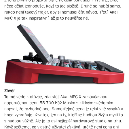
něco dělat jednoduše, když to jde složitě. Druhé se nabízí samo.
Nikdo není takový frajer, aby si nemusel číst návod. Třetí, Akai
MPC X je tak inspirativní, až je to neuvěřitelné.
Závěr
To mě vede k otázce, zda stojí Akai MPC X za současnou
doporučenou cenu 55.790 Kč? Musím s klidným svědomím
napsat, že rozhodně ano. Samozřejmě cena je relativně vysoká a
hned vyhraňuje uživatele jen na ty, kteří se hudbou živý a myslí to
s hudbou vážně. Ale je to asi nejlepší hardwarové studio na trhu.
Když sečteme, co vlastně uživatel získává, určitě není cena ani