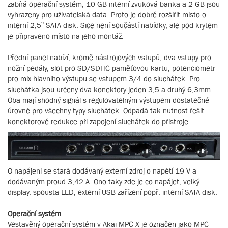
zabírá operační systém, 10 GB interní zvuková banka a 2 GB jsou
vyhrazeny pro uživatelská data. Proto je dobré rozšířit místo o
interní 2,5” SATA disk. Sice není součástí nabídky, ale pod krytem
je připraveno místo na jeho montáž.
Přední panel nabízí, kromě nástrojových vstupů, dva vstupy pro
nožní pedály, slot pro SD/SDHC paměťovou kartu, potenciometr
pro mix hlavního výstupu se vstupem 3/4 do sluchátek. Pro
sluchátka jsou určeny dva konektory jeden 3,5 a druhý 6,3mm.
Oba mají shodný signál s regulovatelným výstupem dostatečné
úrovně pro všechny typy sluchátek. Odpadá tak nutnost řešit
konektorové redukce při zapojení sluchátek do přístroje.
O napájení se stará dodávaný externí zdroj o napětí 19 V a
dodávaným proud 3,42 A. Ono taky zde je co napájet, velký
display, spousta LED, externí USB zařízení popř. interní SATA disk.
Operační systém
Vestavěný operační systém v Akai MPC X je označen jako MPC