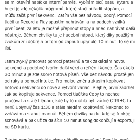
se mi otevírá nabídka interní paměti. Vybírám bicí, basu, kytaru a
hned je zde několik programů, které stačí přiřadit stopám, a
můžu začít první sekvenci. Zatím vše bez návodu, dobrý. Pomocí
tlačítka Record a Play spustím nahrávání a na padech vzniká
první beat, za letu je možné přepnout stopy a hned nahrávat další
nástroje. Během chvilky tu je hudební nápad, který díky použitým
zvukům zní dobře a přitom od zapnutí uplynulo 10 minut. To se mi
líbí.
Jsem zvyklý pracovat pomocí patternů a tak zakládám novou
sekvenci a podobně tvořím další verzi a refrén i konec. Čas okolo
30 minut a je zde skoro hotová píseň. Vše bez návodu prostě jen
od ruky a pomocí intuice. Pro malou změnu zkusím kopírovat
hotovou sekvenci do nové a vytvořit variaci. A ejhle, první zádrhel.
Jak se kopíruje sekvence. Pomocí tlačítka Copy to nechce
pracovat a stále hledám, kde by to mohlo být, žádné CTRL+C tu
není. Uplynulý čas 1:30 a stále hledám kopírování. Nakonec to
vzdávám a stahuji manuál. Během chvilky najdu, kde se funkce
schovává a pak už za dalších 10 minut song dokončují a exportuji
na SD kartu.
Z toho prvního projektu plyne několik ponaučení. První je, proč