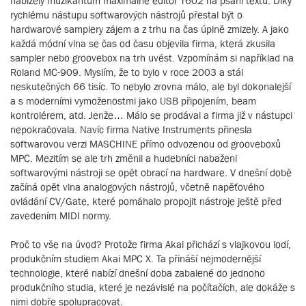
nabízely muzikantům maximálně editor T602 na psaní textů. Díky
rychlému nástupu softwarových nástrojů přestal být o
hardwarové samplery zájem a z trhu na čas úplně zmizely. A jako
každá módní vlna se čas od času objevila firma, která zkusila
sampler nebo groovebox na trh uvést. Vzpomínám si například na
Roland MC-909. Myslím, že to bylo v roce 2003 a stál
neskutečných 66 tisíc. To nebylo zrovna málo, ale byl dokonalejší
a s moderními vymoženostmi jako USB připojením, beam
kontrolérem, atd. Jenže… Málo se prodával a firma již v nástupci
nepokračovala. Navíc firma Native Instruments přinesla
softwarovou verzi MASCHINE přímo odvozenou od grooveboxů
MPC. Mezitím se ale trh změnil a hudebníci nabaženi
softwarovými nástroji se opět obrací na hardware. V dnešní době
začíná opět vlna analogových nástrojů, včetně napěťového
ovládání CV/Gate, které pomáhalo propojit nástroje ještě před
zavedením MIDI normy.
Proč to vše na úvod? Protože firma Akai přichází s vlajkovou lodí,
produkčním studiem Akai MPC X. Ta přináší nejmodernější
technologie, které nabízí dnešní doba zabalené do jednoho
produkčního studia, které je nezávislé na počítačích, ale dokáže s
nimi dobře spolupracovat.