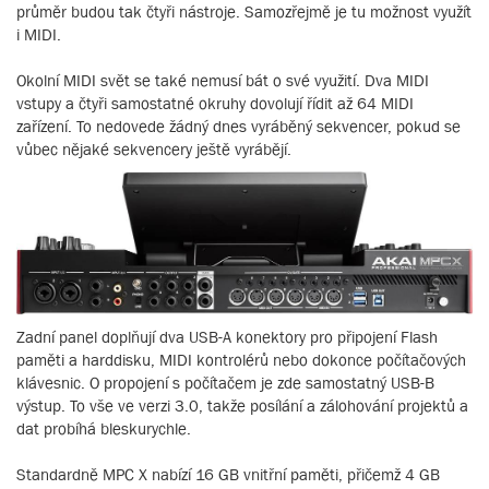
průměr budou tak čtyři nástroje. Samozřejmě je tu možnost využít
i MIDI.
Okolní MIDI svět se také nemusí bát o své využití. Dva MIDI
vstupy a čtyři samostatné okruhy dovolují řídit až 64 MIDI
zařízení. To nedovede žádný dnes vyráběný sekvencer, pokud se
vůbec nějaké sekvencery ještě vyrábějí.
Zadní panel doplňují dva USB-A konektory pro připojení Flash
paměti a harddisku, MIDI kontrolérů nebo dokonce počítačových
klávesnic. O propojení s počítačem je zde samostatný USB-B
výstup. To vše ve verzi 3.0, takže posílání a zálohování projektů a
dat probíhá bleskurychle.
Standardně MPC X nabízí 16 GB vnitřní paměti, přičemž 4 GB