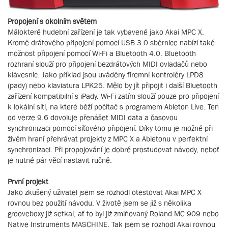
Propojení s okolním světem
Málokteré hudební zařízení je tak vybavené jako Akai MPC X.
Kromě drátového připojení pomocí USB 3.0 sběrnice nabízí také
možnost připojení pomocí Wi-Fi a Bluetooth 4.0. Bluetooth
rozhraní slouží pro připojení bezdrátových MIDI ovladačů nebo
klávesnic. Jako příklad jsou uváděny firemní kontroléry LPD8
(pady) nebo klaviatura LPK25. Mělo by jít připojit i další Bluetooth
zařízení kompatibilní s iPady. Wi-Fi zatím slouží pouze pro připojení
k lokální síti, na které běží počítač s programem Ableton Live. Ten
od verze 9.6 dovoluje přenášet MIDI data a časovou
synchronizaci pomocí síťového připojení. Díky tomu je možné při
živém hraní přehrávat projekty z MPC X a Abletonu v perfektní
synchronizaci. Při propojování je dobré prostudovat návody, neboť
je nutné pár věcí nastavit ručně.
První projekt
Jako zkušený uživatel jsem se rozhodl otestovat Akai MPC X
rovnou bez použití návodu. V životě jsem se již s několika
grooveboxy již setkal, ať to byl již zmiňovaný Roland MC-909 nebo
Native Instruments MASCHINE. Tak jsem se rozhodl Akai rovnou