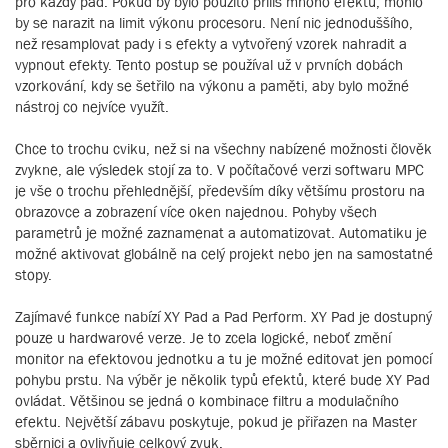
pro každý pad. Pokud by bylo použito příliš mnoho efektů, mohlo
by se narazit na limit výkonu procesoru. Není nic jednoduššího,
než resamplovat pady i s efekty a vytvořený vzorek nahradit a
vypnout efekty. Tento postup se používal už v prvních dobách
vzorkování, kdy se šetřilo na výkonu a paměti, aby bylo možné
nástroj co nejvíce využít.
Chce to trochu cviku, než si na všechny nabízené možnosti člověk
zvykne, ale výsledek stojí za to. V počítačové verzi softwaru MPC
je vše o trochu přehlednější, především díky většímu prostoru na
obrazovce a zobrazení více oken najednou. Pohyby všech
parametrů je možné zaznamenat a automatizovat. Automatiku je
možné aktivovat globálně na celý projekt nebo jen na samostatné
stopy.
Zajímavé funkce nabízí XY Pad a Pad Perform. XY Pad je dostupný
pouze u hardwarové verze. Je to zcela logické, neboť změní
monitor na efektovou jednotku a tu je možné editovat jen pomocí
pohybu prstu. Na výběr je několik typů efektů, které bude XY Pad
ovládat. Většinou se jedná o kombinace filtru a modulačního
efektu. Největší zábavu poskytuje, pokud je přiřazen na Master
sběrnici a ovlivňuje celkový zvuk.