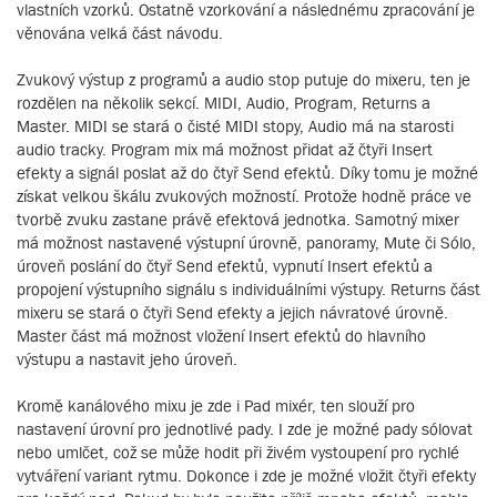
vlastních vzorků. Ostatně vzorkování a následnému zpracování je
věnována velká část návodu.
Zvukový výstup z programů a audio stop putuje do mixeru, ten je
rozdělen na několik sekcí. MIDI, Audio, Program, Returns a
Master. MIDI se stará o čisté MIDI stopy, Audio má na starosti
audio tracky. Program mix má možnost přidat až čtyři Insert
efekty a signál poslat až do čtyř Send efektů. Díky tomu je možné
získat velkou škálu zvukových možností. Protože hodně práce ve
tvorbě zvuku zastane právě efektová jednotka. Samotný mixer
má možnost nastavené výstupní úrovně, panoramy, Mute či Sólo,
úroveň poslání do čtyř Send efektů, vypnutí Insert efektů a
propojení výstupního signálu s individuálními výstupy. Returns část
mixeru se stará o čtyři Send efekty a jejich návratové úrovně.
Master část má možnost vložení Insert efektů do hlavního
výstupu a nastavit jeho úroveň.
Kromě kanálového mixu je zde i Pad mixér, ten slouží pro
nastavení úrovní pro jednotlivé pady. I zde je možné pady sólovat
nebo umlčet, což se může hodit při živém vystoupení pro rychlé
vytváření variant rytmu. Dokonce i zde je možné vložit čtyři efekty