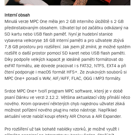
Interní obsah
Minulá verze MPC One měla jen 2 GB interního úložiště s 2 GB
předinstalovaným obsahem. Uživatel byl od začátku odkázaný na
SD kartu nebo USB flash paměť. Nyní je hudební stanice
vybavena velkoryse 16 GB interní paměti a pro uživatele zbývá
7,8 GB prostoru pro rozšíření. Jak jsem již zmínil, je možné systém
rozšířit o další prostor pomocí SD karet nebo USB flash paměti.
Díky podpoře velkých kapacit je ideálně paměti formátovat do
exFAT formátu, ale dovede pracovat i s FAT32, NTFS, EXT4 a při
čtení podporuje i macOS formát HFS+. Ze zvukových souborů si
MPC One+ poradí s WAV, AIF/AIFF, FLAC, OGG i MP3 formáty.
Srdce MPC One+ tvoří program MPC software, který je v době
psaní článku ve verzi 2.12.2. Většina aktualizací vždy přináší něco
nového. Krom opravení některých chyb najednou uživatel získá
možnost pořízení nového plug-inu nebo nástroje. Například
aktuální verze nabízí koupi efekty AIR Chorus a AIR Expander.
Pro rozšíření už tak bohaté nabídky vzorků, je možné využít i