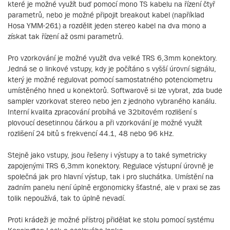
které je možné využít buď pomocí mono TS kabelu na řízení čtyř
parametrů, nebo je možné připojit breakout kabel (například
Hosa YMM-261) a rozdělit jeden stereo kabel na dva mono a
získat tak řízení až osmi parametrů.
Pro vzorkování je možné využít dva velké TRS 6,3mm konektory.
Jedná se o linkové vstupy, kdy je počítáno s vyšší úrovní signálu,
který je možné regulovat pomocí samostatného potenciometru
umístěného hned u konektorů. Softwarově si lze vybrat, zda bude
sampler vzorkovat stereo nebo jen z jednoho vybraného kanálu.
Interní kvalita zpracování probíhá ve 32bitovém rozlišení s
plovoucí desetinnou čárkou a při vzorkování je možné využít
rozlišení 24 bitů s frekvencí 44.1, 48 nebo 96 kHz.
Stejně jako vstupy, jsou řešeny i výstupy a to také symetricky
zapojenými TRS 6,3mm konektory. Regulace výstupní úrovně je
společná jak pro hlavní výstup, tak i pro sluchátka. Umístění na
zadním panelu není úplně ergonomicky šťastné, ale v praxi se zas
tolik nepoužívá, tak to úplně nevadí.
Proti krádeži je možné přístroj přidělat ke stolu pomocí systému