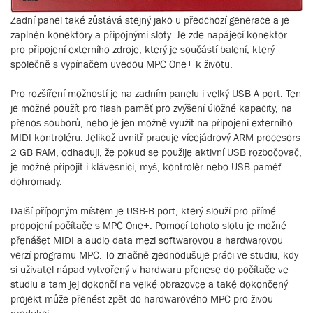
Zadní panel také zůstává stejný jako u předchozí generace a je
zaplněn konektory a přípojnými sloty. Je zde napájecí konektor
pro připojení externího zdroje, který je součástí balení, který
společně s vypínačem uvedou MPC One+ k životu.
Pro rozšíření možností je na zadním panelu i velký USB-A port. Ten
je možné použít pro flash paměť pro zvýšení úložné kapacity, na
přenos souborů, nebo je jen možné využít na připojení externího
MIDI kontroléru. Jelikož uvnitř pracuje vícejádrový ARM procesors
2 GB RAM, odhaduji, že pokud se použije aktivní USB rozbočovač,
je možné připojit i klávesnici, myš, kontrolér nebo USB paměť
dohromady.
Další přípojným místem je USB-B port, který slouží pro přímé
propojení počítače s MPC One+. Pomocí tohoto slotu je možné
přenášet MIDI a audio data mezi softwarovou a hardwarovou
verzí programu MPC. To značně zjednodušuje práci ve studiu, kdy
si uživatel nápad vytvořený v hardwaru přenese do počítače ve
studiu a tam jej dokončí na velké obrazovce a také dokončený
projekt může přenést zpět do hardwarového MPC pro živou