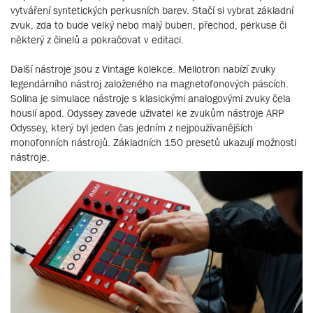
vytváření syntetických perkusních barev. Stačí si vybrat základní
zvuk, zda to bude velký nebo malý buben, přechod, perkuse či
některý z činelů a pokračovat v editaci.
Další nástroje jsou z Vintage kolekce. Mellotron nabízí zvuky
legendárního nástroj založeného na magnetofonových páscích.
Solina je simulace nástroje s klasickými analogovými zvuky čela
houslí apod. Odyssey zavede uživatel ke zvukům nástroje ARP
Odyssey, který byl jeden čas jedním z nejpoužívanějších
monofonních nástrojů. Základních 150 presetů ukazují možnosti
nástroje.