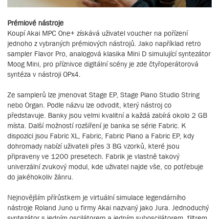
Prémiové nástroje
Koupí Akai MPC One+ získává uživatel voucher na pořízení
jednoho z vybraných prémiových nástrojů. Jako například retro
sampler Flavor Pro, analogová klasika Mini D simulující syntezátor
Moog Mini, pro příznivce digitální scény je zde čtyřoperátorová
syntéza v nástroji OPx4.
Ze samplerů lze jmenovat Stage EP, Stage Piano Studio String
nebo Organ. Podle názvu lze odvodit, který nástroj co
představuje. Banky jsou velmi kvalitní a každá zabírá okolo 2 GB
místa. Další možností rozšíření je banka se série Fabric. K
dispozici jsou Fabric XL, Fabric, Fabric Piano a Fabric EP, kdy
dohromady nabízí uživateli přes 3 BG vzorků, které jsou
připraveny ve 1200 presetech. Fabrik je vlastně takový
univerzální zvukový modul, kde uživatel najde vše, co potřebuje
do jakéhokoliv žánru.
Nejnovějším přírůstkem je virtuální simulace legendárního
nástroje Roland Juno u firmy Akai nazvaný jako Jura. Jednoduchý
syntezátor s jedním oscilátorem a jedním suboscilátorem, filtrem