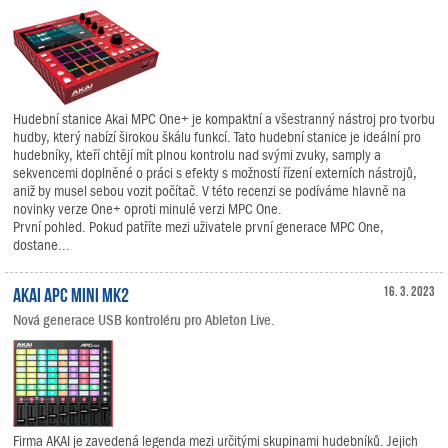
Hudební stanice Akai MPC One+ je kompaktní a všestranný nástroj pro tvorbu
hudby, který nabízí širokou škálu funkcí. Tato hudební stanice je ideální pro
hudebníky, kteří chtějí mít plnou kontrolu nad svými zvuky, samply a
sekvencemi doplněné o práci s efekty s možností řízení externích nástrojů,
aniž by musel sebou vozit počítač. V této recenzi se podíváme hlavně na
novinky verze One+ oproti minulé verzi MPC One.
První pohled. Pokud patříte mezi uživatele první generace MPC One,
dostane...
AKAI APC Mini mk2
16. 3. 2023
Nová generace USB kontroléru pro Ableton Live.
Firma AKAI je zavedená legenda mezi určitými skupinami hudebníků. Jejich