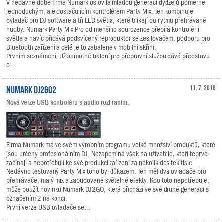
V nedávné době firma Numark oslovila mladou generaci dýdžejů poměrně
jednoduchým, ale dostačujícím kontrolérem Party Mix. Ten kombinuje
ovladač pro DJ software a tři LED světla, které blikají do rytmu přehrávané
hudby. Numark Party Mix Pro od menšího sourozence přebírá kontrolér i
světla a navíc přidává podsvícený reproduktor se zesilovačem, podporu pro
Bluetooth zařízení a celé je to zabalené v mobilní skříni.
Prvním seznámení. Už samotné balení pro přepravní službu dává představu
o...
Numark DJ2GO2
11. 7. 2018
Nová verze USB kontroléru s audio rozhraním.
Firma Numark má ve svém výrobním programu velké množství produktů, které
jsou určeny profesionálním DJ. Nezapomíná však na uživatele, kteří teprve
začínají a nepotřebují ke své produkci zařízení za několik desítek tisíc.
Nedávno testovaný Party Mix toho byl důkazem. Ten měl dva ovladače pro
přehrávače, malý mix a zabudované světelné efekty. Kdo toto nepotřebuje,
může použít novinku Numark DJ2GO, která přichází ve své druhé generaci s
označením 2 na konci.
První verze USB ovladače se...