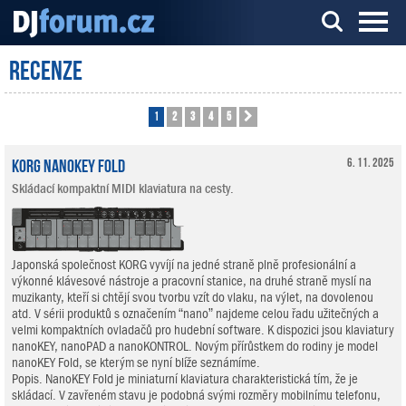
Recenze
Server o DJ technice a DJingu
1
2
3
4
5
Další
KORG nanoKEY Fold
6. 11. 2025
Skládací kompaktní MIDI klaviatura na cesty.
Japonská společnost KORG vyvíjí na jedné straně plně profesionální a
výkonné klávesové nástroje a pracovní stanice, na druhé straně myslí na
muzikanty, kteří si chtějí svou tvorbu vzít do vlaku, na výlet, na dovolenou
atd. V sérii produktů s označením “nano” najdeme celou řadu užitečných a
velmi kompaktních ovladačů pro hudební software. K dispozici jsou klaviatury
nanoKEY, nanoPAD a nanoKONTROL. Novým přírůstkem do rodiny je model
nanoKEY Fold, se kterým se nyní blíže seznámíme.
Popis. NanoKEY Fold je miniaturní klaviatura charakteristická tím, že je
skládací. V zavřeném stavu je podobná svými rozměry mobilnímu telefonu,