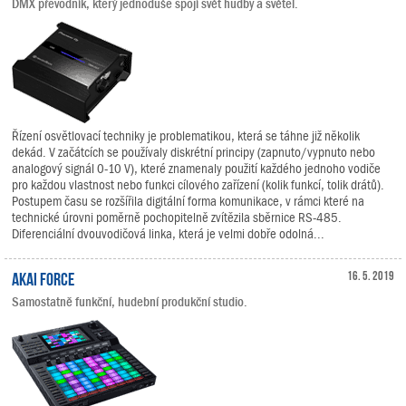
DMX převodník, který jednoduše spojí svět hudby a světel.
Řízení osvětlovací techniky je problematikou, která se táhne již několik
dekád. V začátcích se používaly diskrétní principy (zapnuto/vypnuto nebo
analogový signál 0-10 V), které znamenaly použití každého jednoho vodiče
pro každou vlastnost nebo funkci cílového zařízení (kolik funkcí, tolik drátů).
Postupem času se rozšířila digitální forma komunikace, v rámci které na
technické úrovni poměrně pochopitelně zvítězila sběrnice RS-485.
Diferenciální dvouvodičová linka, která je velmi dobře odolná...
Akai Force
16. 5. 2019
Samostatně funkční, hudební produkční studio.