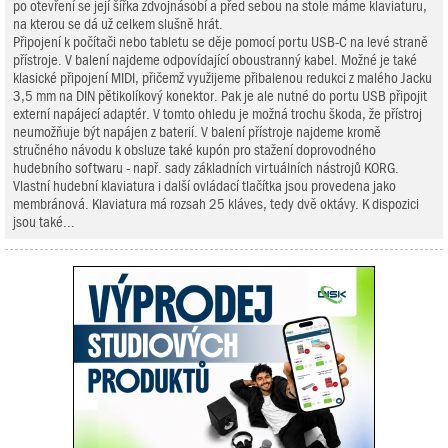
po otevření se její šířka zdvojnásobí a před sebou na stole máme klaviaturu,
na kterou se dá už celkem slušně hrát.
Připojení k počítači nebo tabletu se děje pomocí portu USB-C na levé straně
přístroje. V balení najdeme odpovídající oboustranný kabel. Možné je také
klasické připojení MIDI, přičemž využijeme přibalenou redukci z malého Jacku
3,5 mm na DIN pětikolíkový konektor. Pak je ale nutné do portu USB připojit
externí napájecí adaptér. V tomto ohledu je možná trochu škoda, že přístroj
neumožňuje být napájen z baterií. V balení přístroje najdeme kromě
stručného návodu k obsluze také kupón pro stažení doprovodného
hudebního softwaru - např. sady základních virtuálních nástrojů KORG.
Vlastní hudební klaviatura i další ovládací tlačítka jsou provedena jako
membránová. Klaviatura má rozsah 25 kláves, tedy dvě oktávy. K dispozici
jsou také...