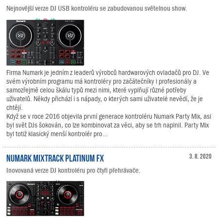
Nejnovější verze DJ USB kontroléru se zabudovanou světelnou show.
Firma Numark je jedním z leaderů výrobců hardwarových ovladačů pro DJ. Ve
svém výrobním programu má kontroléry pro začátečníky i profesionály a
samozřejmě celou škálu typů mezi nimi, které vyplňují různé potřeby
uživatelů. Někdy přichází i s nápady, o kterých sami uživatelé nevědí, že je
chtějí.
Když se v roce 2016 objevila první generace kontroléru Numark Party Mix, asi
byl svět DJs šokován, co lze kombinovat za věci, aby se trh naplnil. Party Mix
byl totiž klasický menší kontrolér pro...
Numark Mixtrack Platinum FX
3. 8. 2020
Inovovaná verze DJ kontroléru pro čtyři přehrávače.