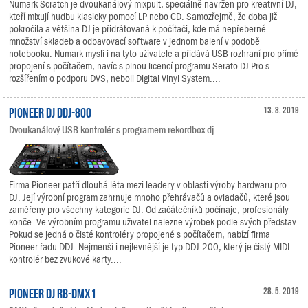
Numark Scratch je dvoukanálový mixpult, speciálně navržen pro kreativní DJ,
kteří mixují hudbu klasicky pomocí LP nebo CD. Samozřejmě, že doba již
pokročila a většina DJ je přidrátovaná k počítači, kde má nepřeberné
množství skladeb a odbavovací software v jednom balení v podobě
notebooku. Numark myslí i na tyto uživatele a přidává USB rozhraní pro přímé
propojení s počítačem, navíc s plnou licencí programu Serato DJ Pro s
rozšířením o podporu DVS, neboli Digital Vinyl System....
Pioneer DJ DDJ-800
13. 8. 2019
Dvoukanálový USB kontrolér s programem rekordbox dj.
Firma Pioneer patří dlouhá léta mezi leadery v oblasti výroby hardwaru pro
DJ. Její výrobní program zahrnuje mnoho přehrávačů a ovladačů, které jsou
zaměřeny pro všechny kategorie DJ. Od začátečníků počínaje, profesionály
konče. Ve výrobním programu uživatel nalezne výrobek podle svých představ.
Pokud se jedná o čisté kontroléry propojené s počítačem, nabízí firma
Pioneer řadu DDJ. Nejmenší i nejlevnější je typ DDJ-200, který je čistý MIDI
kontrolér bez zvukové karty....
Pioneer DJ RB-DMX1
28. 5. 2019