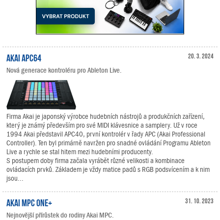
Akai APC64
20. 3. 2024
Nová generace kontroléru pro Ableton Live.
Firma Akai je japonský výrobce hudebních nástrojů a produkčních zařízení,
který je známý především pro své MIDI klávesnice a samplery. Už v roce
1994 Akai představil APC40, první kontrolér v řady APC (Akai Professional
Controller). Ten byl primárně navržen pro snadné ovládání Programu Ableton
Live a rychle se stal hitem mezi hudebními producenty.
S postupem doby firma začala vyrábět různé velikosti a kombinace
ovládacích prvků. Základem je vždy matice padů s RGB podsvícením a k nim
jsou...
Akai MPC One+
31. 10. 2023
Nejnovější přírůstek do rodiny Akai MPC.