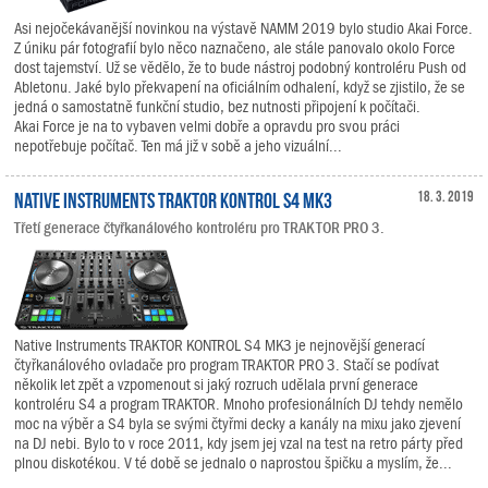
Asi nejočekávanější novinkou na výstavě NAMM 2019 bylo studio Akai Force.
Z úniku pár fotografií bylo něco naznačeno, ale stále panovalo okolo Force
dost tajemství. Už se vědělo, že to bude nástroj podobný kontroléru Push od
Abletonu. Jaké bylo překvapení na oficiálním odhalení, když se zjistilo, že se
jedná o samostatně funkční studio, bez nutnosti připojení k počítači.
Akai Force je na to vybaven velmi dobře a opravdu pro svou práci
nepotřebuje počítač. Ten má již v sobě a jeho vizuální...
Native Instruments TRAKTOR KONTROL S4 MK3
18. 3. 2019
Třetí generace čtyřkanálového kontroléru pro TRAKTOR PRO 3.
Native Instruments TRAKTOR KONTROL S4 MK3 je nejnovější generací
čtyřkanálového ovladače pro program TRAKTOR PRO 3. Stačí se podívat
několik let zpět a vzpomenout si jaký rozruch udělala první generace
kontroléru S4 a program TRAKTOR. Mnoho profesionálních DJ tehdy nemělo
moc na výběr a S4 byla se svými čtyřmi decky a kanály na mixu jako zjevení
na DJ nebi. Bylo to v roce 2011, kdy jsem jej vzal na test na retro párty před
plnou diskotékou. V té době se jednalo o naprostou špičku a myslím, že...