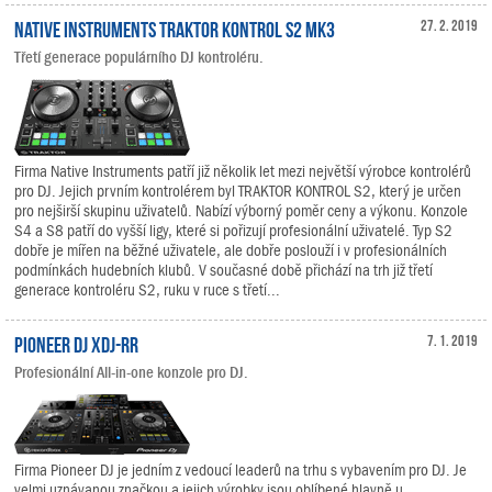
Native Instruments TRAKTOR KONTROL S2 MK3
27. 2. 2019
Třetí generace populárního DJ kontroléru.
Firma Native Instruments patří již několik let mezi největší výrobce kontrolérů
pro DJ. Jejich prvním kontrolérem byl TRAKTOR KONTROL S2, který je určen
pro nejširší skupinu uživatelů. Nabízí výborný poměr ceny a výkonu. Konzole
S4 a S8 patří do vyšší ligy, které si pořizují profesionální uživatelé. Typ S2
dobře je mířen na běžné uživatele, ale dobře poslouží i v profesionálních
podmínkách hudebních klubů. V současné době přichází na trh již třetí
generace kontroléru S2, ruku v ruce s třetí...
Pioneer DJ XDJ-RR
7. 1. 2019
Profesionální All-in-one konzole pro DJ.
Firma Pioneer DJ je jedním z vedoucí leaderů na trhu s vybavením pro DJ. Je
velmi uznávanou značkou a jejich výrobky jsou oblíbené hlavně u