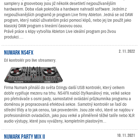
samplery a grooveboxy jsou již několik desetiletí nejpoužívanějším
hardwarem. Doba však pokročila a hardware nahradil software. Jedním z
nejpoužívanějších programů je program Live firmy Ableton. Jedná se od DAW
program, který nabízí uživatelům práci pomocí klipů, nebo jej lze použít jako
klasický DAW program s lineární časovou osou.
Právě práce s klipy vytvořila Ableton Live ideální program pro živou
produkci....
Numark NS4FX
2. 11. 2022
DJ kontrolér pro live streamery.
Firma Numark přináší do světa DJingu další USB kontrolér, který celkem
dobře vyplňuje mezeru na trhu. NS4FX nabízí čtyřkanálový mix, velké sekce
pro přehrávače s osmi pady, samostatné ovládání průzkumníka programu a
doménou je propracovaná efektová sekce. Samotný kontrolér se řadí do
střední třídy a to jak cenou, tak provedením. Jsou zde věci, které se najdou v
profesionálních ovladačích, jako jsou velké a přiměřeně těžké talíře nebo XLR
audio výstupy, které jsou vyváženy, kompletním plastovým...
Numark Party Mix II
10. 11. 2021