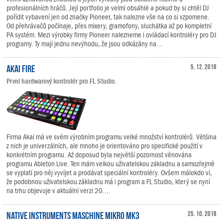
profesionálních hráčů. Její portfolio je velmi obsáhlé a pokud by si chtěl DJ
pořídit vybavení jen od značky Pioneer, tak nalezne vše na co si vzpomene.
Od přehrávačů počínaje, přes mixery, gramofony, sluchátka až po kompletní
PA systém. Mezi výrobky firmy Pioneer nalezneme i ovládací kontroléry pro DJ
programy. Ty mají jednu nevýhodu, že jsou odkázány na...
Akai Fire
5. 12. 2018
První hardwarový kontrolér pro FL Studio.
Firma Akai má ve svém výrobním programu velké množství kontrolérů. Většina
z nich je univerzálních, ale mnoho je orientováno pro specifické použití v
konkrétním programu. Až doposud byla největší pozornost věnována
programu Ableton Live. Ten mám velkou uživatelskou základnu a samozřejmě
se vyplatí pro něj vyvíjet a prodávat speciální kontroléry. Ovšem málokdo ví,
že podobnou uživatelskou základnu má i program a FL Studio, který se nyní
na trhu objevuje v aktuální verzi 20....
Native Instruments MASCHINE MIKRO MK3
25. 10. 2018