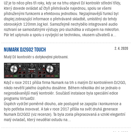
Už je to něco přes tři roky, kdy se na trhu objevil DJ kontrolér střední třídy,
který dovede ovládat až čtyři přehrávače najednou, spolu se všemi
přidruženými funkcemi a efektovou jednotkou. Nejzajímavější funkcí byl
displej zobrazující informace o přehrávané skladbě, umístěný do tehdy
obrovských 120mm Jog kol. Samozřejmě nechybělo integrované audio
rozhraní se samostatnými výstupy pro sluchátka a vstupem na mikrofon.
Pár let uplynulo a spolu s vyvíjející se technikou, vkusem uživatelů a...
Numark DJ2GO2 Touch
2. 4. 2020
Malý DJ kontrolér s dotykovými plotnami.
Když v roce 2011 přišla firma Numark na trh s malým DJ kontrolérem DJ2GO,
nikdo nevěřil jakého úspěchu dosáhne. Během několika dní se jednalo o
nejprodávanější malý kontrolér. Součástí instalace byla speciální edice
programu VirtualDJ.
Úspěch vydržel poměrně dlouho, ale postupně se zapojila i konkurence a
bylo potřeba inovovat. A tak v roce 2017 přišla na svět druhá generace
Numark DJ2GO2 (viz recenze). Ta byla zcela přepracovaná a vznikl elegantní
malý ovladač, který neudělal ostudu na...