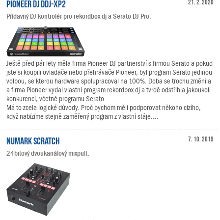
Pioneer DJ DDJ-XP2
21. 2. 2020
Přídavný DJ kontrolér pro rekordbox dj a Serato DJ Pro.
Ještě před pár lety měla firma Pioneer DJ partnerství s firmou Serato a pokud
jste si koupili ovladače nebo přehrávače Pioneer, byl program Serato jedinou
volbou, se kterou hardware spolupracoval na 100%. Doba se trochu změnila
a firma Pioneer vydal vlastní program rekordbox dj a tvrdě odstřihla jakoukoli
konkurenci, včetně programu Serato.
Má to zcela logické důvody. Proč bychom měli podporovat někoho cizího,
když nabízíme stejně zaměřený program z vlastní stáje....
Numark Scratch
7. 10. 2019
24bitový dvoukanálový mixpult.