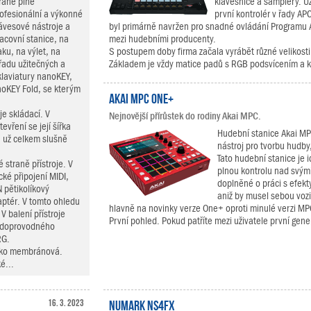
raně plně
klávesnice a samplery. U
ofesionální a výkonné
první kontrolér v řady APC
ávesové nástroje a
byl primárně navržen pro snadné ovládání Programu Ab
acovní stanice, na
mezi hudebními producenty.
aku, na výlet, na
S postupem doby firma začala vyrábět různé velikost
řadu užitečných a
Základem je vždy matice padů s RGB podsvícením a k 
klaviatury nanoKEY,
oKEY Fold, se kterým
Akai MPC One+
je skládací. V
Nejnovější přírůstek do rodiny Akai MPC.
vření se její šířka
Hudební stanice Akai MP
á už celkem slušně
nástroj pro tvorbu hudby,
Tato hudební stanice je i
 straně přístroje. V
plnou kontrolu nad svým
ké připojení MIDI,
doplněné o práci s efekty
 pětikolíkový
aniž by musel sebou vozi
daptér. V tomto ohledu
hlavně na novinky verze One+ oproti minulé verzi M
V balení přístroje
První pohled. Pokud patříte mezi uživatele první ge
í doprovodného
RG.
 jako membránová.
é...
16. 3. 2023
Numark NS4FX