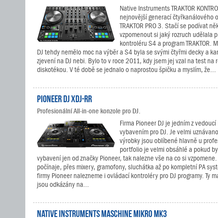
Native Instruments TRAKTOR KONTRO
nejnovější generací čtyřkanálového 
TRAKTOR PRO 3. Stačí se podívat něko
vzpomenout si jaký rozruch udělala 
kontroléru S4 a program TRAKTOR. M
DJ tehdy nemělo moc na výběr a S4 byla se svými čtyřmi decky a ka
zjevení na DJ nebi. Bylo to v roce 2011, kdy jsem jej vzal na test na 
diskotékou. V té době se jednalo o naprostou špičku a myslím, že...
Pioneer DJ XDJ-RR
Profesionální All-in-one konzole pro DJ.
Firma Pioneer DJ je jedním z vedoucí 
vybavením pro DJ. Je velmi uznávano
výrobky jsou oblíbené hlavně u profes
portfolio je velmi obsáhlé a pokud by 
vybavení jen od značky Pioneer, tak nalezne vše na co si vzpomene
počínaje, přes mixery, gramofony, sluchátka až po kompletní PA sys
firmy Pioneer nalezneme i ovládací kontroléry pro DJ programy. Ty m
jsou odkázány na...
Native Instruments MASCHINE MIKRO MK3