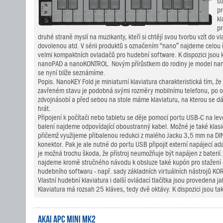
st
pr
kl
pr
druhé straně myslí na muzikanty, kteří si chtějí svou tvorbu vzít do vl
dovolenou atd. V sérii produktů s označením “nano” najdeme celou 
velmi kompaktních ovladačů pro hudební software. K dispozici jsou 
nanoPAD a nanoKONTROL. Novým přírůstkem do rodiny je model nan
se nyní blíže seznámíme.
Popis. NanoKEY Fold je miniaturní klaviatura charakteristická tím, že 
zavřeném stavu je podobná svými rozměry mobilnímu telefonu, po ote
zdvojnásobí a před sebou na stole máme klaviaturu, na kterou se d
hrát.
Připojení k počítači nebo tabletu se děje pomocí portu USB-C na levé
balení najdeme odpovídající oboustranný kabel. Možné je také klasic
přičemž využijeme přibalenou redukci z malého Jacku 3,5 mm na DIN
konektor. Pak je ale nutné do portu USB připojit externí napájecí a
je možná trochu škoda, že přístroj neumožňuje být napájen z baterií. 
najdeme kromě stručného návodu k obsluze také kupón pro stažen
hudebního softwaru - např. sady základních virtuálních nástrojů KO
Vlastní hudební klaviatura i další ovládací tlačítka jsou provedena
Klaviatura má rozsah 25 kláves, tedy dvě oktávy. K dispozici jsou tak
AKAI APC Mini mk2