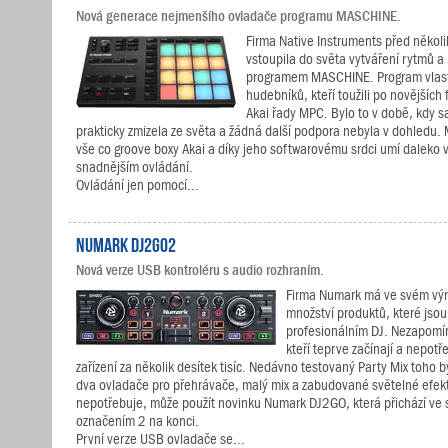
Nová generace nejmenšího ovladače programu MASCHINE.
Firma Native Instruments před několi
vstoupila do světa vytváření rytmů 
programem MASCHINE. Program vlast
hudebníků, kteří toužili po novějších
Akai řady MPC. Bylo to v době, kdy 
prakticky zmizela ze světa a žádná další podpora nebyla v dohledu
vše co groove boxy Akai a díky jeho softwarovému srdci umí daleko 
snadnějším ovládání.
Ovládání jen pomocí...
Numark DJ2GO2
Nová verze USB kontroléru s audio rozhraním.
Firma Numark má ve svém vý
množství produktů, které jsou
profesionálním DJ. Nezapomín
kteří teprve začínají a nepotř
zařízení za několik desítek tisíc. Nedávno testovaný Party Mix toho 
dva ovladače pro přehrávače, malý mix a zabudované světelné efekt
nepotřebuje, může použít novinku Numark DJ2GO, která přichází ve 
označením 2 na konci.
První verze USB ovladače se...