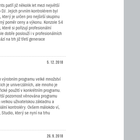
s patří již několik let mezi největší
 DJ. Jejich prvním kontrolérem byl
terý je určen pro nejširší skupinu
orný poměr ceny a výkonu. Konzole S4
, které si pořizují profesionální
le dobře poslouží i v profesionálních
 na trh již třetí generace
5. 12. 2018
m výrobním programu velké množství
nich je univerzálních, ale mnoho je
fické použití v konkrétním programu.
ětší pozornost věnována programu
 velkou uživatelskou základnu a
iální kontroléry. Ovšem málokdo ví,
Studio, který se nyní na trhu
26. 9. 2018