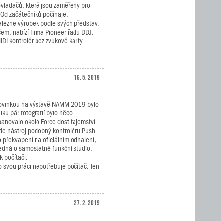
vladačů, které jsou zaměřeny pro
 Od začátečníků počínaje,
alezne výrobek podle svých představ.
čem, nabízí firma Pioneer řadu DDJ.
IDI kontrolér bez zvukové karty....
16. 5. 2019
novinkou na výstavě NAMM 2019 bylo
iku pár fotografií bylo něco
panovalo okolo Force dost tajemství.
ude nástroj podobný kontroléru Push
o překvapení na oficiálním odhalení,
e jedná o samostatně funkční studio,
k počítači.
o svou práci nepotřebuje počítač. Ten
3
27. 2. 2019