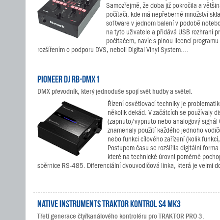
Samozřejmě, že doba již pokročila a většin
počítači, kde má nepřeberné množství skl
software v jednom balení v podobě notebo
na tyto uživatele a přidává USB rozhraní p
počítačem, navíc s plnou licencí programu
rozšířením o podporu DVS, neboli Digital Vinyl System....
Pioneer DJ RB-DMX1
DMX převodník, který jednoduše spojí svět hudby a světel.
Řízení osvětlovací techniky je problematik
několik dekád. V začátcích se používaly di
(zapnuto/vypnuto nebo analogový signál 0
znamenaly použití každého jednoho vodič
nebo funkci cílového zařízení (kolik funkcí, 
Postupem času se rozšířila digitální form
které na technické úrovni poměrně pochopi
sběrnice RS-485. Diferenciální dvouvodičová linka, která je velmi d
Native Instruments TRAKTOR KONTROL S4 MK3
Třetí generace čtyřkanálového kontroléru pro TRAKTOR PRO 3.