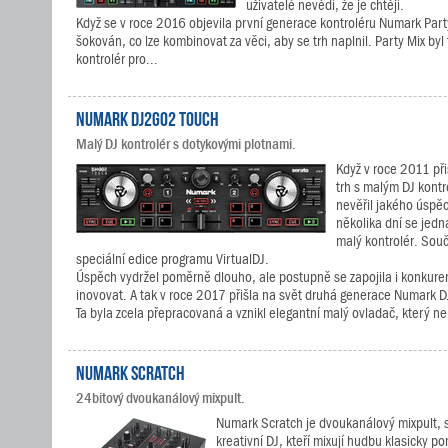
uživatelé nevědí, že je chtějí.
Když se v roce 2016 objevila první generace kontroléru Numark Party
šokován, co lze kombinovat za věci, aby se trh naplnil. Party Mix byl 
kontrolér pro...
Numark DJ2GO2 Touch
Malý DJ kontrolér s dotykovými plotnami.
Když v roce 2011 př
trh s malým DJ kont
nevěřil jakého úsp
několika dní se jedn
malý kontrolér. Souč
speciální edice programu VirtualDJ.
Úspěch vydržel poměrně dlouho, ale postupně se zapojila i konkure
inovovat. A tak v roce 2017 přišla na svět druhá generace Numark D
Ta byla zcela přepracovaná a vznikl elegantní malý ovladač, který ne
Numark Scratch
24bitový dvoukanálový mixpult.
Numark Scratch je dvoukanálový mixpult, 
kreativní DJ, kteří mixují hudbu klasicky 