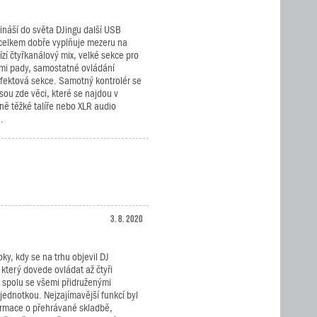
ináší do světa DJingu další USB
ý celkem dobře vyplňuje mezeru na
zí čtyřkanálový mix, velké sekce pro
mi pady, samostatné ovládání
ektová sekce. Samotný kontrolér se
Jsou zde věci, které se najdou v
ně těžké talíře nebo XLR audio
.
3. 8. 2020
roky, kdy se na trhu objevil DJ
, který dovede ovládat až čtyři
 spolu se všemi přidruženými
jednotkou. Nejzajímavější funkcí byl
formace o přehrávané skladbě,