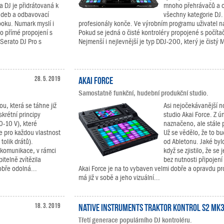
a DJ je přidrátovaná k
mnoho přehrávačů a o
adeb a odbavovací
všechny kategorie DJ.
oku. Numark myslí i
profesionály konče. Ve výrobním programu uživatel n
ro přímé propojení s
Pokud se jedná o čisté kontroléry propojené s počíta
 Serato DJ Pro s
Nejmenší i nejlevnější je typ DDJ-200, který je čistý M
28. 5. 2019
Akai Force
Samostatně funkční, hudební produkční studio.
ou, která se táhne již
Asi nejočekávanější 
skrétní principy
studio Akai Force. Z ún
-10 V), které
naznačeno, ale stále 
e pro každou vlastnost
Už se vědělo, že to b
tolik drátů).
od Abletonu. Jaké byl
a komunikace, v rámci
když se zjistilo, že s
telně zvítězila
bez nutnosti připojení 
obře odolná...
Akai Force je na to vybaven velmi dobře a opravdu pr
má již v sobě a jeho vizuální...
18. 3. 2019
Native Instruments TRAKTOR KONTROL S2 MK
Třetí generace populárního DJ kontroléru.