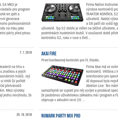
L S4 MK3 je
Firma Native Instrument
ovladače pro program
výrobce kontrolérů pro
lik let zpět a
TRAKTOR KONTROL S2, k
první generace
uživatelů. Nabízí výb
noho profesionálních
a S8 patří do vyšší ligy
nály na mixu jako
uživatelé. Typ S2 dobře je mířen na běžné uživatele, a
retro párty před plnou
podmínkách hudebních klubů. V současné době přichází
kontroléru S2, ruku v ruce s třetí...
7. 1. 2019
Akai Fire
První hardwarový kontrolér pro FL Studio.
leaderů na trhu s
Firma Akai má ve své
u značkou a jejich
kontrolérů. Většina z 
ionálních hráčů. Její
orientováno pro speci
si chtěl DJ pořídit
Až doposud byla nejv
. Od přehrávačů
Ableton Live. Ten mám
tém. Mezi výrobky
samozřejmě se vyplatí pro něj vyvíjet a prodávat spec
ají jednu nevýhodu, že
že podobnou uživatelskou základnu má i program a FL 
objevuje v aktuální verzi 20....
25. 10. 2018
Numark Party Mix Pro