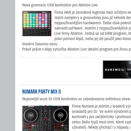
Nová generace USB kontroléru pro Ableton Live.
Firma AKAI je zavedená legenda mezi určitými 
Jejich samplery a grooveboxy jsou již několik des
nejpoužívanějším hardwarem. Doba však pokroč
nahradil software. Jedním z nejpoužívanějších 
Live firmy Ableton. Jedná se od DAW program, kt
práci pomocí klipů, nebo jej lze použít jako kla
lineární časovou osou.
Právě práce s klipy vytvořila Ableton Live ideální program pro živou p
Numark Party Mix II
Nejnovější verze DJ USB kontroléru se zabudovanou světelnou show.
Firma Numark je jedním z leaderů v
ovladačů pro DJ. Ve svém výrobním
kontroléry pro začátečníky i profesi
celou škálu typů mezi nimi, které vyp
uživatelů. Někdy přichází i s nápady,