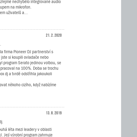
zřejmě nechybělo integrované audio
stupem na mikrofon.
sem uživatelů a...
21. 2. 2020
.
la firma Pioneer DJ partnerství s
jste si koupili ovladače nebo
yl program Serato jedinou volbou, se
upracoval na 100%. Doba se trochu
x dj a tvrdě odstřihla jakoukoli
ovat někoho cizího, když nabízíme
13. 8. 2019
j.
ouhá léta mezi leadery v oblasti
J. Její výrobní program zahrnuje