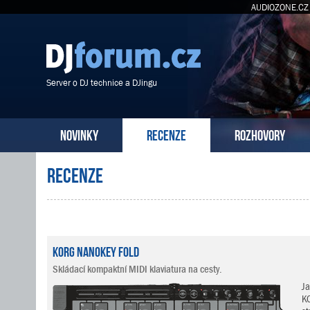
AUDIOZONE.CZ
Server o DJ technice a DJingu
NOVINKY
RECENZE
ROZHOVORY
Recenze
KORG nanoKEY Fold
Skládací kompaktní MIDI klaviatura na cesty.
J
KO