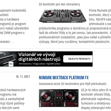
DJ kontrolér pro live streamery.
skupinami hudebníků.
Firma Numark př
etiletí
kontrolér, kter
ila a hardware
trhu. NS4FX nabí
programů je program
přehrávače s os
erý nabízí uživatelům
průzkumníka programu a doménou je propracovaná ef
sický DAW program s
řadí do střední třídy a to jak cenou, tak provedením. 
profesionálních ovladačích, jako jsou velké a přiměře
rodukci....
výstupy, které jsou vyváženy, kompletním plastovým..
10. 11. 2021
Numark Mixtrack Platinum FX
Inovovaná verze DJ kontroléru pro čtyři přehrávače.
ýrobců hardwarových
Už je to něco přes tři 
 programu má
kontrolér střední třídy
onály a samozřejmě
přehrávače najednou,
lňují různé potřeby
funkcemi a efektovou 
 o kterých sami
displej zobrazující in