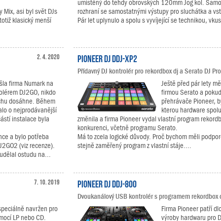
umístěný do tehdy obrovských 120mm Jog kol. Samo
 Mix, asi byl svět DJs
rozhraní se samostatnými výstupy pro sluchátka a v
totiž klasický menší
Pár let uplynulo a spolu s vyvíjející se technikou, vku
2. 4. 2020
Pioneer DJ DDJ-XP2
Přídavný DJ kontrolér pro rekordbox dj a Serato DJ Pro
išla firma Numark na
Ještě před pár lety mě
rolérem DJ2GO, nikdo
firmou Serato a pokud 
ěchu dosáhne. Během
přehrávače Pioneer, b
alo o nejprodávanější
kterou hardware spol
ástí instalace byla
změnila a firma Pioneer vydal vlastní program rekordbo
konkurenci, včetně programu Serato.
nce a bylo potřeba
Má to zcela logické důvody. Proč bychom měli podpor
J2GO2 (viz recenze).
stejně zaměřený program z vlastní stáje....
udělal ostudu na...
7. 10. 2019
Pioneer DJ DDJ-800
Dvoukanálový USB kontrolér s programem rekordbox d
speciálně navržen pro
Firma Pioneer patří dl
pomocí LP nebo CD.
výroby hardwaru pro D