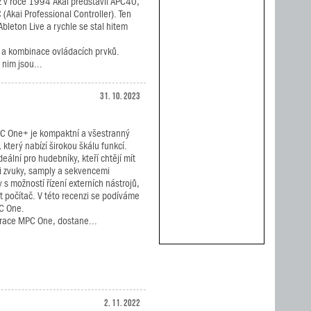
ž v roce 1994 Akai představil APC40,
 (Akai Professional Controller). Ten
leton Live a rychle se stal hitem
i a kombinace ovládacích prvků.
nim jsou...
31. 10. 2023
C One+ je kompaktní a všestranný
 který nabízí širokou škálu funkcí.
deální pro hudebníky, kteří chtějí mít
i zvuky, samply a sekvencemi
 s možností řízení externích nástrojů,
t počítač. V této recenzi se podíváme
PC One.
nerace MPC One, dostane...
2. 11. 2022