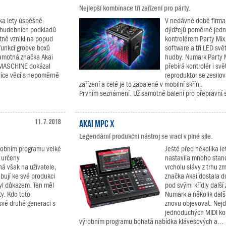
Nejlepší kombinace tří zařízení pro párty.
ka lety úspěšně
V nedávné době firma
a hudebních podkladů
dýdžejů poměrně jedn
ně vznikl na popud
kontrolérem Party Mix
 funkcí groove boxů
software a tři LED svě
samotná značka Akai
hudby. Numark Party 
. MASCHINE dokázal
přebírá kontrolér i sv
více věcí s nepoměrně
reproduktor se zesilo
zařízení a celé je to zabalené v mobilní skříni.
Prvním seznámení. Už samotné balení pro přepravní s
11. 7. 2018
Akai MPC X
Legendární produkční nástroj se vrací v plné síle.
robním programu velké
Ještě před několika let
 určeny
nastavila mnoho stan
á však na uživatele,
vrcholu slávy z trhu zm
ebují ke své produkci
značka Akai dostala d
byl důkazem. Ten měl
pod svými křídly další
y. Kdo toto
Numark a několik dalš
své druhé generaci s
znovu objevovat. Nej
jednoduchých MIDI kon
výrobním programu bohatá nabídka klávesových a...