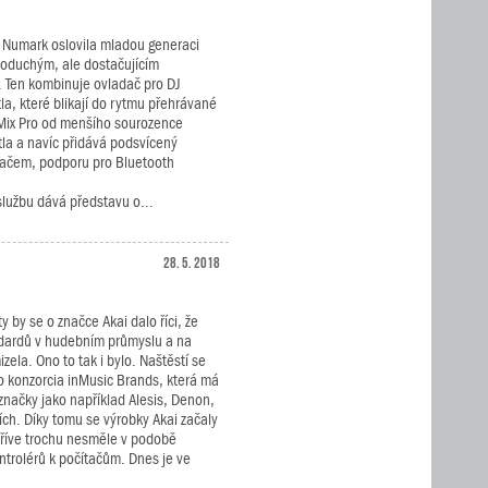
 Numark oslovila mladou generaci
oduchým, ale dostačujícím
. Ten kombinuje ovladač pro DJ
tla, které blikají do rytmu přehrávané
Mix Pro od menšího sourozence
ětla a navíc přidává podsvícený
vačem, podporu pro Bluetooth
lužbu dává představu o...
28. 5. 2018
y by se o značce Akai dalo říci, že
dardů v hudebním průmyslu a na
izela. Ono to tak i bylo. Naštěstí se
o konzorcia inMusic Brands, která má
 značky jako například Alesis, Denon,
ích. Díky tomu se výrobky Akai začaly
dříve trochu nesměle v podobě
trolérů k počítačům. Dnes je ve