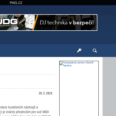
PIXEL.CZ
20. 3. 2024
ýrobce hudebních nástrojů a
rý je známý především pro své MIDI