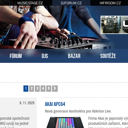
MUSICSTAGE.CZ
DJFORUM.CZ
HIFIROOM.CZ
FÓRUM
DJS
BAZAR
SOUTĚŽE
1
2
3
4
5
Další
6. 11. 2025
Akai APC64
Nová generace kontroléru pro Ableton Live.
aponská společnost
Firma Akai je japonský v
RG vyvíjí na jedné
produkčních zařízení, kte