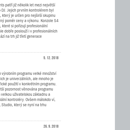
s patří již několik let mezi největší
 DJ. Jejich prvním kontrolérem byl
terý je určen pro nejširší skupinu
orný poměr ceny a výkonu. Konzole S4
, které si pořizují profesionální
le dobře poslouží i v profesionálních
 na trh již třetí generace
5. 12. 2018
m výrobním programu velké množství
nich je univerzálních, ale mnoho je
fické použití v konkrétním programu.
ětší pozornost věnována programu
 velkou uživatelskou základnu a
iální kontroléry. Ovšem málokdo ví,
Studio, který se nyní na trhu
26. 9. 2018