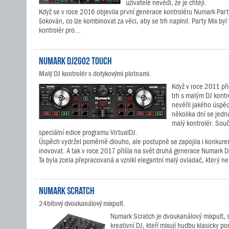
uživatelé nevědí, že je chtějí.
Když se v roce 2016 objevila první generace kontroléru Numark Party
šokován, co lze kombinovat za věci, aby se trh naplnil. Party Mix byl 
kontrolér pro...
Numark DJ2GO2 Touch
Malý DJ kontrolér s dotykovými plotnami.
Když v roce 2011 př
trh s malým DJ kont
nevěřil jakého úsp
několika dní se jedn
malý kontrolér. Souč
speciální edice programu VirtualDJ.
Úspěch vydržel poměrně dlouho, ale postupně se zapojila i konkure
inovovat. A tak v roce 2017 přišla na svět druhá generace Numark D
Ta byla zcela přepracovaná a vznikl elegantní malý ovladač, který ne
Numark Scratch
24bitový dvoukanálový mixpult.
Numark Scratch je dvoukanálový mixpult, 
kreativní DJ, kteří mixují hudbu klasicky 