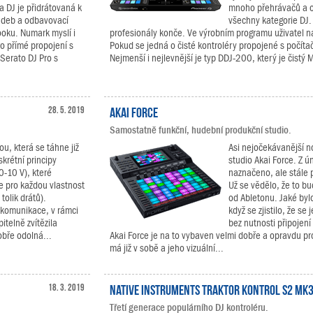
a DJ je přidrátovaná k
mnoho přehrávačů a o
adeb a odbavovací
všechny kategorie DJ.
oku. Numark myslí i
profesionály konče. Ve výrobním programu uživatel n
ro přímé propojení s
Pokud se jedná o čisté kontroléry propojené s počíta
 Serato DJ Pro s
Nejmenší i nejlevnější je typ DDJ-200, který je čistý M
28. 5. 2019
Akai Force
Samostatně funkční, hudební produkční studio.
ou, která se táhne již
Asi nejočekávanější 
skrétní principy
studio Akai Force. Z ún
-10 V), které
naznačeno, ale stále 
e pro každou vlastnost
Už se vědělo, že to b
tolik drátů).
od Abletonu. Jaké byl
a komunikace, v rámci
když se zjistilo, že s
telně zvítězila
bez nutnosti připojení 
obře odolná...
Akai Force je na to vybaven velmi dobře a opravdu pr
má již v sobě a jeho vizuální...
18. 3. 2019
Native Instruments TRAKTOR KONTROL S2 MK
Třetí generace populárního DJ kontroléru.