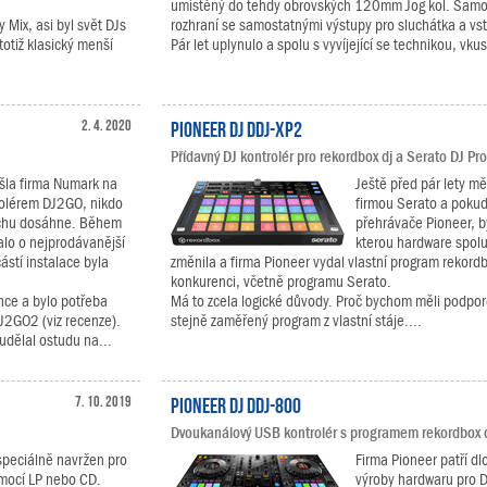
umístěný do tehdy obrovských 120mm Jog kol. Samo
 Mix, asi byl svět DJs
rozhraní se samostatnými výstupy pro sluchátka a v
totiž klasický menší
Pár let uplynulo a spolu s vyvíjející se technikou, vku
2. 4. 2020
Pioneer DJ DDJ-XP2
Přídavný DJ kontrolér pro rekordbox dj a Serato DJ Pro
išla firma Numark na
Ještě před pár lety mě
rolérem DJ2GO, nikdo
firmou Serato a pokud 
ěchu dosáhne. Během
přehrávače Pioneer, b
alo o nejprodávanější
kterou hardware spol
ástí instalace byla
změnila a firma Pioneer vydal vlastní program rekordbo
konkurenci, včetně programu Serato.
nce a bylo potřeba
Má to zcela logické důvody. Proč bychom měli podpor
J2GO2 (viz recenze).
stejně zaměřený program z vlastní stáje....
udělal ostudu na...
7. 10. 2019
Pioneer DJ DDJ-800
Dvoukanálový USB kontrolér s programem rekordbox d
speciálně navržen pro
Firma Pioneer patří dl
pomocí LP nebo CD.
výroby hardwaru pro D