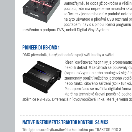
Samozřejmě, že doba již pokročila a většin
počítači, kde má nepřeberné množství skl
software v jednom balení v podobě notebo
na tyto uživatele a přidává USB rozhraní p
počítačem, navíc s plnou licencí programu
rozšířením o podporu DVS, neboli Digital Vinyl System....
Pioneer DJ RB-DMX1
DMX převodník, který jednoduše spojí svět hudby a světel.
Řízení osvětlovací techniky je problematik
několik dekád. V začátcích se používaly di
(zapnuto/vypnuto nebo analogový signál 0
znamenaly použití každého jednoho vodič
nebo funkci cílového zařízení (kolik funkcí, 
Postupem času se rozšířila digitální form
které na technické úrovni poměrně pochopi
sběrnice RS-485. Diferenciální dvouvodičová linka, která je velmi d
Native Instruments TRAKTOR KONTROL S4 MK3
Třetí generace čtyřkanálového kontroléru pro TRAKTOR PRO 3.