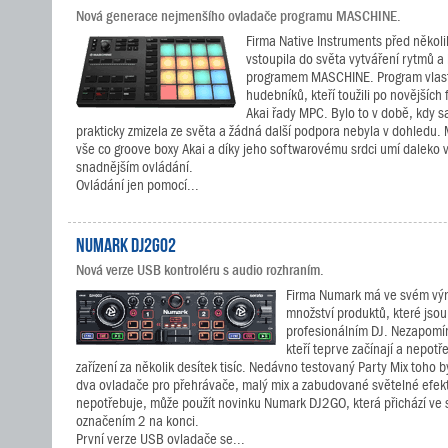
Nová generace nejmenšího ovladače programu MASCHINE.
Firma Native Instruments před několi
vstoupila do světa vytváření rytmů 
programem MASCHINE. Program vlast
hudebníků, kteří toužili po novějších
Akai řady MPC. Bylo to v době, kdy 
prakticky zmizela ze světa a žádná další podpora nebyla v dohledu
vše co groove boxy Akai a díky jeho softwarovému srdci umí daleko 
snadnějším ovládání.
Ovládání jen pomocí...
Numark DJ2GO2
Nová verze USB kontroléru s audio rozhraním.
Firma Numark má ve svém vý
množství produktů, které jsou
profesionálním DJ. Nezapomín
kteří teprve začínají a nepotř
zařízení za několik desítek tisíc. Nedávno testovaný Party Mix toho 
dva ovladače pro přehrávače, malý mix a zabudované světelné efekt
nepotřebuje, může použít novinku Numark DJ2GO, která přichází ve 
označením 2 na konci.
První verze USB ovladače se...