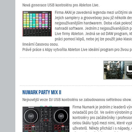
Nová generace USB kontroléru pro Ableton Live.
Firma AKAI je zavedená legenda mezi určitými 
Jejich samplery a grooveboxy jsou již několik des
nejpoužívanějším hardwarem. Doba však pokroč
nahradil software. Jedním z nejpoužívanějších 
Live firmy Ableton. Jedná se od DAW program, kt
práci pomocí klipů, nebo jej lze použít jako kla
lineární časovou osou.
Právě práce s klipy vytvořila Ableton Live ideální program pro živou p
Numark Party Mix II
Nejnovější verze DJ USB kontroléru se zabudovanou světelnou show.
Firma Numark je jedním z leaderů v
ovladačů pro DJ. Ve svém výrobním
kontroléry pro začátečníky i profesi
celou škálu typů mezi nimi, které vyp
uživatelů. Někdy přichází i s nápady,