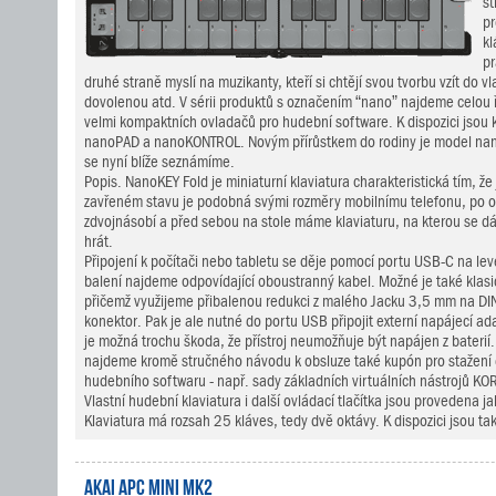
st
pr
kl
pr
druhé straně myslí na muzikanty, kteří si chtějí svou tvorbu vzít do vl
dovolenou atd. V sérii produktů s označením “nano” najdeme celou 
velmi kompaktních ovladačů pro hudební software. K dispozici jsou 
nanoPAD a nanoKONTROL. Novým přírůstkem do rodiny je model nan
se nyní blíže seznámíme.
Popis. NanoKEY Fold je miniaturní klaviatura charakteristická tím, že 
zavřeném stavu je podobná svými rozměry mobilnímu telefonu, po ote
zdvojnásobí a před sebou na stole máme klaviaturu, na kterou se d
hrát.
Připojení k počítači nebo tabletu se děje pomocí portu USB-C na levé
balení najdeme odpovídající oboustranný kabel. Možné je také klasic
přičemž využijeme přibalenou redukci z malého Jacku 3,5 mm na DIN
konektor. Pak je ale nutné do portu USB připojit externí napájecí a
je možná trochu škoda, že přístroj neumožňuje být napájen z baterií. 
najdeme kromě stručného návodu k obsluze také kupón pro stažen
hudebního softwaru - např. sady základních virtuálních nástrojů KO
Vlastní hudební klaviatura i další ovládací tlačítka jsou provedena
Klaviatura má rozsah 25 kláves, tedy dvě oktávy. K dispozici jsou tak
AKAI APC Mini mk2