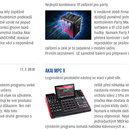
Nejlepší kombinace tří zařízení pro párty.
ka lety úspěšně
V nedávné době firma
a hudebních podkladů
dýdžejů poměrně jedn
ně vznikl na popud
kontrolérem Party Mix
 funkcí groove boxů
software a tři LED svě
samotná značka Akai
hudby. Numark Party 
. MASCHINE dokázal
přebírá kontrolér i sv
více věcí s nepoměrně
reproduktor se zesilo
zařízení a celé je to zabalené v mobilní skříni.
Prvním seznámení. Už samotné balení pro přepravní s
11. 7. 2018
Akai MPC X
Legendární produkční nástroj se vrací v plné síle.
robním programu velké
Ještě před několika let
 určeny
nastavila mnoho stan
á však na uživatele,
vrcholu slávy z trhu zm
ebují ke své produkci
značka Akai dostala d
byl důkazem. Ten měl
pod svými křídly další
y. Kdo toto
Numark a několik dalš
své druhé generaci s
znovu objevovat. Nej
jednoduchých MIDI kon
výrobním programu bohatá nabídka klávesových a...