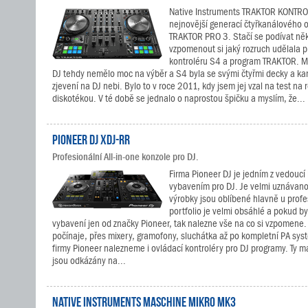
Native Instruments TRAKTOR KONTRO
nejnovější generací čtyřkanálového 
TRAKTOR PRO 3. Stačí se podívat něko
vzpomenout si jaký rozruch udělala 
kontroléru S4 a program TRAKTOR. M
DJ tehdy nemělo moc na výběr a S4 byla se svými čtyřmi decky a ka
zjevení na DJ nebi. Bylo to v roce 2011, kdy jsem jej vzal na test na 
diskotékou. V té době se jednalo o naprostou špičku a myslím, že...
Pioneer DJ XDJ-RR
Profesionální All-in-one konzole pro DJ.
Firma Pioneer DJ je jedním z vedoucí 
vybavením pro DJ. Je velmi uznávano
výrobky jsou oblíbené hlavně u profes
portfolio je velmi obsáhlé a pokud by 
vybavení jen od značky Pioneer, tak nalezne vše na co si vzpomene
počínaje, přes mixery, gramofony, sluchátka až po kompletní PA sys
firmy Pioneer nalezneme i ovládací kontroléry pro DJ programy. Ty m
jsou odkázány na...
Native Instruments MASCHINE MIKRO MK3