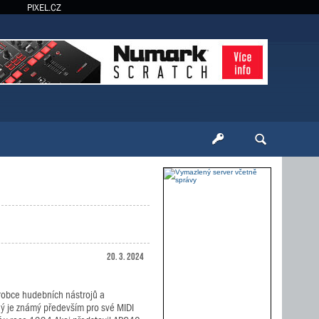
PIXEL.CZ
20. 3. 2024
ýrobce hudebních nástrojů a
rý je známý především pro své MIDI