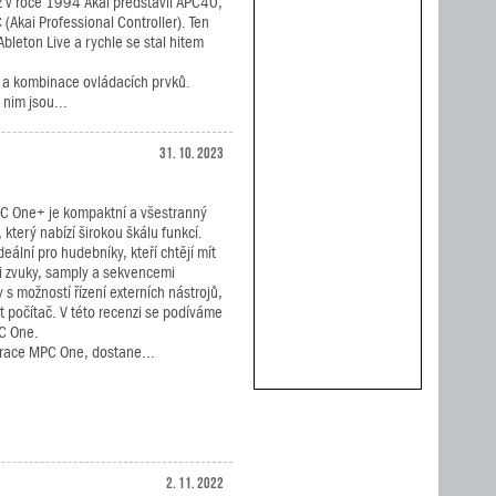
ž v roce 1994 Akai představil APC40,
 (Akai Professional Controller). Ten
leton Live a rychle se stal hitem
i a kombinace ovládacích prvků.
nim jsou...
31. 10. 2023
C One+ je kompaktní a všestranný
 který nabízí širokou škálu funkcí.
deální pro hudebníky, kteří chtějí mít
i zvuky, samply a sekvencemi
 s možností řízení externích nástrojů,
t počítač. V této recenzi se podíváme
PC One.
nerace MPC One, dostane...
2. 11. 2022