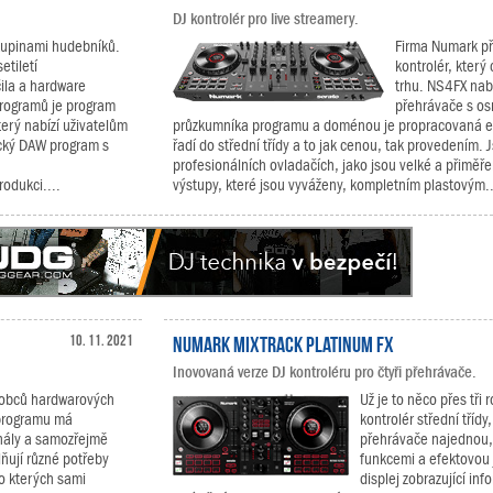
DJ kontrolér pro live streamery.
skupinami hudebníků.
Firma Numark př
etiletí
kontrolér, kter
ila a hardware
trhu. NS4FX nabí
programů je program
přehrávače s os
erý nabízí uživatelům
průzkumníka programu a doménou je propracovaná ef
sický DAW program s
řadí do střední třídy a to jak cenou, tak provedením. 
profesionálních ovladačích, jako jsou velké a přiměře
rodukci....
výstupy, které jsou vyváženy, kompletním plastovým..
10. 11. 2021
Numark Mixtrack Platinum FX
Inovovaná verze DJ kontroléru pro čtyři přehrávače.
ýrobců hardwarových
Už je to něco přes tři 
 programu má
kontrolér střední třídy
onály a samozřejmě
přehrávače najednou,
lňují různé potřeby
funkcemi a efektovou 
 o kterých sami
displej zobrazující in