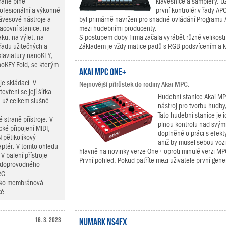
raně plně
klávesnice a samplery. U
ofesionální a výkonné
první kontrolér v řady APC
ávesové nástroje a
byl primárně navržen pro snadné ovládání Programu Ab
acovní stanice, na
mezi hudebními producenty.
aku, na výlet, na
S postupem doby firma začala vyrábět různé velikost
řadu užitečných a
Základem je vždy matice padů s RGB podsvícením a k 
klaviatury nanoKEY,
oKEY Fold, se kterým
Akai MPC One+
je skládací. V
Nejnovější přírůstek do rodiny Akai MPC.
vření se její šířka
Hudební stanice Akai MP
á už celkem slušně
nástroj pro tvorbu hudby,
Tato hudební stanice je i
 straně přístroje. V
plnou kontrolu nad svým
ké připojení MIDI,
doplněné o práci s efekty
 pětikolíkový
aniž by musel sebou vozi
daptér. V tomto ohledu
hlavně na novinky verze One+ oproti minulé verzi M
V balení přístroje
První pohled. Pokud patříte mezi uživatele první ge
í doprovodného
RG.
 jako membránová.
é...
16. 3. 2023
Numark NS4FX