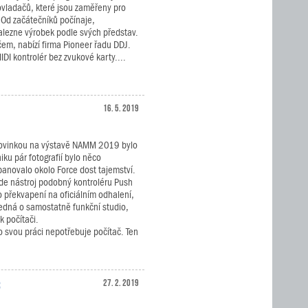
vladačů, které jsou zaměřeny pro
 Od začátečníků počínaje,
alezne výrobek podle svých představ.
čem, nabízí firma Pioneer řadu DDJ.
IDI kontrolér bez zvukové karty....
16. 5. 2019
novinkou na výstavě NAMM 2019 bylo
iku pár fotografií bylo něco
panovalo okolo Force dost tajemství.
ude nástroj podobný kontroléru Push
o překvapení na oficiálním odhalení,
e jedná o samostatně funkční studio,
k počítači.
o svou práci nepotřebuje počítač. Ten
3
27. 2. 2019