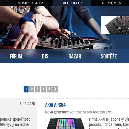
MUSICSTAGE.CZ
DJFORUM.CZ
HIFIROOM.CZ
FÓRUM
DJS
BAZAR
SOUTĚŽE
1
2
3
4
5
Další
6. 11. 2025
Akai APC64
Nová generace kontroléru pro Ableton Live.
aponská společnost
Firma Akai je japonský v
RG vyvíjí na jedné
produkčních zařízení, kte