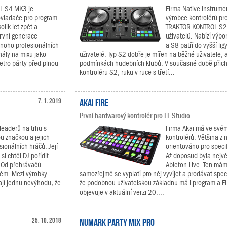
L S4 MK3 je
Firma Native Instrument
ovladače pro program
výrobce kontrolérů pro
lik let zpět a
TRAKTOR KONTROL S2, k
první generace
uživatelů. Nabízí výb
noho profesionálních
a S8 patří do vyšší ligy
nály na mixu jako
uživatelé. Typ S2 dobře je mířen na běžné uživatele, a
retro párty před plnou
podmínkách hudebních klubů. V současné době přichází
kontroléru S2, ruku v ruce s třetí...
7. 1. 2019
Akai Fire
První hardwarový kontrolér pro FL Studio.
leaderů na trhu s
Firma Akai má ve své
u značkou a jejich
kontrolérů. Většina z 
ionálních hráčů. Její
orientováno pro speci
si chtěl DJ pořídit
Až doposud byla nejv
. Od přehrávačů
Ableton Live. Ten mám
tém. Mezi výrobky
samozřejmě se vyplatí pro něj vyvíjet a prodávat spec
ají jednu nevýhodu, že
že podobnou uživatelskou základnu má i program a FL 
objevuje v aktuální verzi 20....
25. 10. 2018
Numark Party Mix Pro