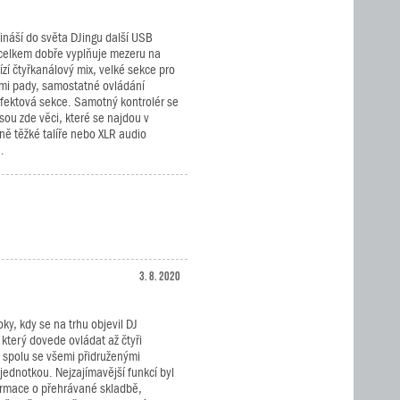
ináší do světa DJingu další USB
ý celkem dobře vyplňuje mezeru na
zí čtyřkanálový mix, velké sekce pro
mi pady, samostatné ovládání
ektová sekce. Samotný kontrolér se
Jsou zde věci, které se najdou v
ně těžké talíře nebo XLR audio
.
3. 8. 2020
roky, kdy se na trhu objevil DJ
, který dovede ovládat až čtyři
 spolu se všemi přidruženými
jednotkou. Nejzajímavější funkcí byl
formace o přehrávané skladbě,