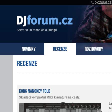
AUDIOZONE.CZ
Server o DJ technice a DJingu
NOVINKY
RECENZE
ROZHOVORY
Recenze
KORG nanoKEY Fold
Skládací kompaktní MIDI klaviatura na cesty.
J
KO