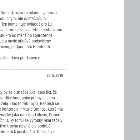
 Numark oslovila mladou generaci
oduchým, ale dostačujícím
. Ten kombinuje ovladač pro DJ
tla, které blikají do rytmu přehrávané
Mix Pro od menšího sourozence
ětla a navíc přidává podsvícený
vačem, podporu pro Bluetooth
lužbu dává představu o...
28. 5. 2018
y by se o značce Akai dalo říci, že
dardů v hudebním průmyslu a na
izela. Ono to tak i bylo. Naštěstí se
o konzorcia inMusic Brands, která má
 značky jako například Alesis, Denon,
ích. Díky tomu se výrobky Akai začaly
dříve trochu nesměle v podobě
trolérů k počítačům. Dnes je ve