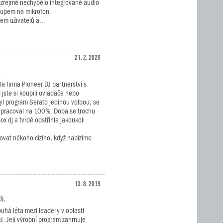
zřejmě nechybělo integrované audio
stupem na mikrofon.
sem uživatelů a...
21. 2. 2020
.
la firma Pioneer DJ partnerství s
jste si koupili ovladače nebo
yl program Serato jedinou volbou, se
upracoval na 100%. Doba se trochu
x dj a tvrdě odstřihla jakoukoli
ovat někoho cizího, když nabízíme
13. 8. 2019
j.
ouhá léta mezi leadery v oblasti
J. Její výrobní program zahrnuje