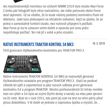
Asi nejočekávanější novinkou na výstavě NAMM 2019 bylo studio Akai Force.
Z úniku pár fotografií bylo něco naznačeno, ale stále panovalo okolo Force
dost tajemství. Už se vědělo, že to bude nástroj podobný kontroléru Push od
Abletonu. Jaké bylo překvapení na oficiálním odhalení, když se zjistilo, že se
jedná o samostatně funkční studio, bez nutnosti připojení k počítači.
Akai Force je na to vybaven velmi dobře a opravdu pro svou práci
nepotřebuje počítač. Ten má již v sobě a jeho vizuální...
Native Instruments TRAKTOR KONTROL S4 MK3
18. 3. 2019
Třetí generace čtyřkanálového kontroléru pro TRAKTOR PRO 3.
Native Instruments TRAKTOR KONTROL S4 MK3 je nejnovější generací
čtyřkanálového ovladače pro program TRAKTOR PRO 3. Stačí se podívat
několik let zpět a vzpomenout si jaký rozruch udělala první generace
kontroléru S4 a program TRAKTOR. Mnoho profesionálních DJ tehdy nemělo
moc na výběr a S4 byla se svými čtyřmi decky a kanály na mixu jako zjevení
na DJ nebi. Bylo to v roce 2011, kdy jsem jej vzal na test na retro párty před
plnou diskotékou. V té době se jednalo o naprostou špičku a myslím, že...