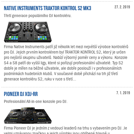
Native Instruments TRAKTOR KONTROL S2 MK3
27. 2. 2019
Třetí generace populárního DJ kontroléru.
Firma Native Instruments patří již několik let mezi největší výrobce kontrolérů
pro DJ. Jejich prvním kontrolérem byl TRAKTOR KONTROL S2, který je určen
pro nejširší skupinu uživatelů. Nabízí výborný poměr ceny a výkonu. Konzole
S4 a S8 patří do vyšší ligy, které si pořizují profesionální uživatelé. Typ S2
dobře je mířen na běžné uživatele, ale dobře poslouží i v profesionálních
podmínkách hudebních klubů. V současné době přichází na trh již třetí
generace kontroléru S2, ruku v ruce s třetí...
Pioneer DJ XDJ-RR
7. 1. 2019
Profesionální All-in-one konzole pro DJ.
Firma Pioneer DJ je jedním z vedoucí leaderů na trhu s vybavením pro DJ. Je
velmi uznávanou značkou a jejich výrobky jsou oblíbené hlavně u