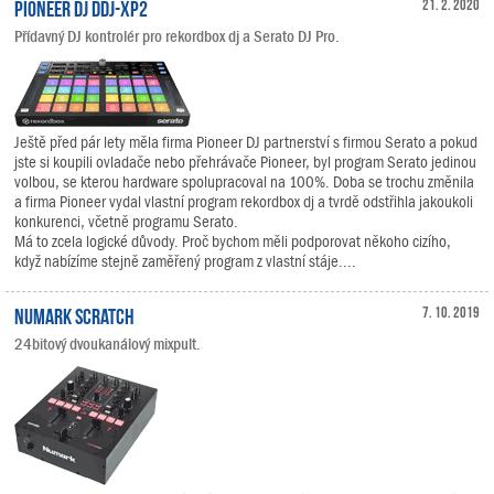
Pioneer DJ DDJ-XP2
21. 2. 2020
Přídavný DJ kontrolér pro rekordbox dj a Serato DJ Pro.
Ještě před pár lety měla firma Pioneer DJ partnerství s firmou Serato a pokud
jste si koupili ovladače nebo přehrávače Pioneer, byl program Serato jedinou
volbou, se kterou hardware spolupracoval na 100%. Doba se trochu změnila
a firma Pioneer vydal vlastní program rekordbox dj a tvrdě odstřihla jakoukoli
konkurenci, včetně programu Serato.
Má to zcela logické důvody. Proč bychom měli podporovat někoho cizího,
když nabízíme stejně zaměřený program z vlastní stáje....
Numark Scratch
7. 10. 2019
24bitový dvoukanálový mixpult.