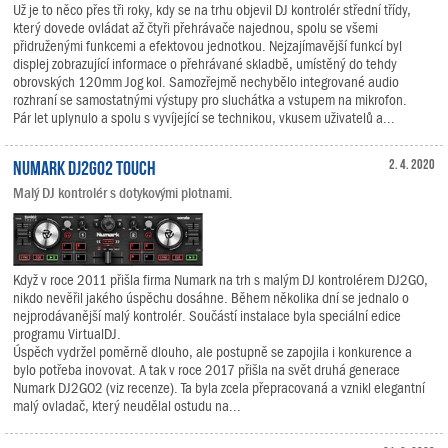
Už je to něco přes tři roky, kdy se na trhu objevil DJ kontrolér střední třídy,
který dovede ovládat až čtyři přehrávače najednou, spolu se všemi
přidruženými funkcemi a efektovou jednotkou. Nejzajímavější funkcí byl
displej zobrazující informace o přehrávané skladbě, umístěný do tehdy
obrovských 120mm Jog kol. Samozřejmě nechybělo integrované audio
rozhraní se samostatnými výstupy pro sluchátka a vstupem na mikrofon.
Pár let uplynulo a spolu s vyvíjející se technikou, vkusem uživatelů a...
Numark DJ2GO2 Touch
2. 4. 2020
Malý DJ kontrolér s dotykovými plotnami.
Když v roce 2011 přišla firma Numark na trh s malým DJ kontrolérem DJ2GO,
nikdo nevěřil jakého úspěchu dosáhne. Během několika dní se jednalo o
nejprodávanější malý kontrolér. Součástí instalace byla speciální edice
programu VirtualDJ.
Úspěch vydržel poměrně dlouho, ale postupně se zapojila i konkurence a
bylo potřeba inovovat. A tak v roce 2017 přišla na svět druhá generace
Numark DJ2GO2 (viz recenze). Ta byla zcela přepracovaná a vznikl elegantní
malý ovladač, který neudělal ostudu na...