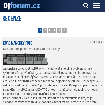
Recenze
Server o DJ technice a DJingu
1
2
3
4
5
Další
KORG nanoKEY Fold
6. 11. 2025
Skládací kompaktní MIDI klaviatura na cesty.
Japonská společnost KORG vyvíjí na jedné straně plně profesionální a
výkonné klávesové nástroje a pracovní stanice, na druhé straně myslí na
muzikanty, kteří si chtějí svou tvorbu vzít do vlaku, na výlet, na dovolenou
atd. V sérii produktů s označením “nano” najdeme celou řadu užitečných a
velmi kompaktních ovladačů pro hudební software. K dispozici jsou klaviatury
nanoKEY, nanoPAD a nanoKONTROL. Novým přírůstkem do rodiny je model
nanoKEY Fold, se kterým se nyní blíže seznámíme.
Popis. NanoKEY Fold je miniaturní klaviatura charakteristická tím, že je
skládací. V zavřeném stavu je podobná svými rozměry mobilnímu telefonu,