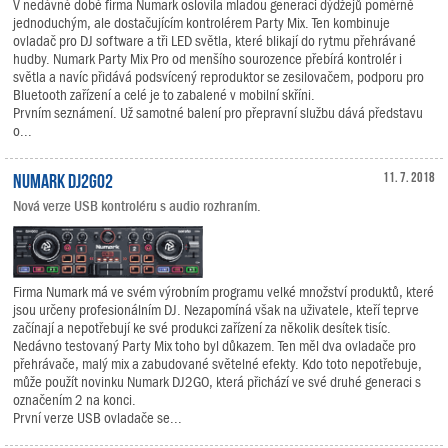
V nedávné době firma Numark oslovila mladou generaci dýdžejů poměrně
jednoduchým, ale dostačujícím kontrolérem Party Mix. Ten kombinuje
ovladač pro DJ software a tři LED světla, které blikají do rytmu přehrávané
hudby. Numark Party Mix Pro od menšího sourozence přebírá kontrolér i
světla a navíc přidává podsvícený reproduktor se zesilovačem, podporu pro
Bluetooth zařízení a celé je to zabalené v mobilní skříni.
Prvním seznámení. Už samotné balení pro přepravní službu dává představu
o...
Numark DJ2GO2
11. 7. 2018
Nová verze USB kontroléru s audio rozhraním.
Firma Numark má ve svém výrobním programu velké množství produktů, které
jsou určeny profesionálním DJ. Nezapomíná však na uživatele, kteří teprve
začínají a nepotřebují ke své produkci zařízení za několik desítek tisíc.
Nedávno testovaný Party Mix toho byl důkazem. Ten měl dva ovladače pro
přehrávače, malý mix a zabudované světelné efekty. Kdo toto nepotřebuje,
může použít novinku Numark DJ2GO, která přichází ve své druhé generaci s
označením 2 na konci.
První verze USB ovladače se...