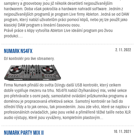
samplery a grooveboxy jsou již několik desetiletí nejpoužívanějším
hardwarem. Doba však pokročila a hardware nahradil software. Jedním z
nejpoužívanějších programů je program Live firmy Ableton. Jedná se od DAW
program, který nabízí uživatelům práci pomocí klipů, nebo jej lze použít jako
klasický DAW program s lineární časovou osou.
Právě práce s klipy vytvořila Ableton Live ideální program pro živou
produkci....
Numark NS4FX
2. 11. 2022
DJ kontrolér pro live streamery.
Firma Numark přináší do světa DJingu další USB kontrolér, který celkem
dobře vyplňuje mezeru na trhu. NS4FX nabízí čtyřkanálový mix, velké sekce
pro přehrávače s osmi pady, samostatné ovládání průzkumníka programu a
doménou je propracovaná efektová sekce. Samotný kontrolér se řadí do
střední třídy a to jak cenou, tak provedením. Jsou zde věci, které se najdou v
profesionálních ovladačích, jako jsou velké a přiměřeně těžké talíře nebo XLR
audio výstupy, které jsou vyváženy, kompletním plastovým...
Numark Party Mix II
10. 11. 2021