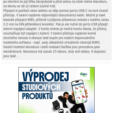
po otevření se její šířka zdvojnásobí a před sebou na stole máme klaviaturu,
na kterou se dá už celkem slušně hrát.
Připojení k počítači nebo tabletu se děje pomocí portu USB-C na levé straně
přístroje. V balení najdeme odpovídající oboustranný kabel. Možné je také
klasické připojení MIDI, přičemž využijeme přibalenou redukci z malého Jacku
3,5 mm na DIN pětikolíkový konektor. Pak je ale nutné do portu USB připojit
externí napájecí adaptér. V tomto ohledu je možná trochu škoda, že přístroj
neumožňuje být napájen z baterií. V balení přístroje najdeme kromě
stručného návodu k obsluze také kupón pro stažení doprovodného
hudebního softwaru - např. sady základních virtuálních nástrojů KORG.
Vlastní hudební klaviatura i další ovládací tlačítka jsou provedena jako
membránová. Klaviatura má rozsah 25 kláves, tedy dvě oktávy. K dispozici
jsou také...