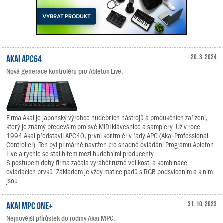
Akai APC64
20. 3. 2024
Nová generace kontroléru pro Ableton Live.
Firma Akai je japonský výrobce hudebních nástrojů a produkčních zařízení,
který je známý především pro své MIDI klávesnice a samplery. Už v roce
1994 Akai představil APC40, první kontrolér v řady APC (Akai Professional
Controller). Ten byl primárně navržen pro snadné ovládání Programu Ableton
Live a rychle se stal hitem mezi hudebními producenty.
S postupem doby firma začala vyrábět různé velikosti a kombinace
ovládacích prvků. Základem je vždy matice padů s RGB podsvícením a k nim
jsou...
Akai MPC One+
31. 10. 2023
Nejnovější přírůstek do rodiny Akai MPC.