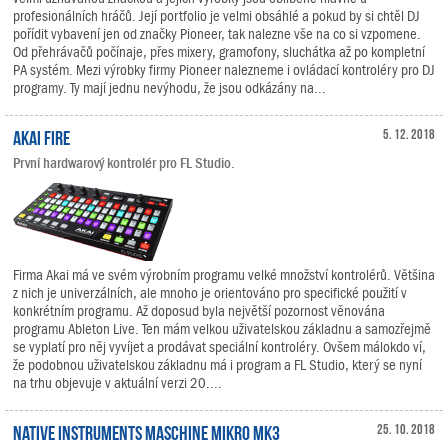
profesionálních hráčů. Její portfolio je velmi obsáhlé a pokud by si chtěl DJ
pořídit vybavení jen od značky Pioneer, tak nalezne vše na co si vzpomene.
Od přehrávačů počínaje, přes mixery, gramofony, sluchátka až po kompletní
PA systém. Mezi výrobky firmy Pioneer nalezneme i ovládací kontroléry pro DJ
programy. Ty mají jednu nevýhodu, že jsou odkázány na...
Akai Fire
5. 12. 2018
První hardwarový kontrolér pro FL Studio.
Firma Akai má ve svém výrobním programu velké množství kontrolérů. Většina
z nich je univerzálních, ale mnoho je orientováno pro specifické použití v
konkrétním programu. Až doposud byla největší pozornost věnována
programu Ableton Live. Ten mám velkou uživatelskou základnu a samozřejmě
se vyplatí pro něj vyvíjet a prodávat speciální kontroléry. Ovšem málokdo ví,
že podobnou uživatelskou základnu má i program a FL Studio, který se nyní
na trhu objevuje v aktuální verzi 20....
Native Instruments MASCHINE MIKRO MK3
25. 10. 2018