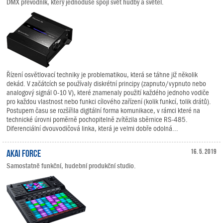
DMX převodník, který jednoduše spojí svět hudby a světel.
Řízení osvětlovací techniky je problematikou, která se táhne již několik
dekád. V začátcích se používaly diskrétní principy (zapnuto/vypnuto nebo
analogový signál 0-10 V), které znamenaly použití každého jednoho vodiče
pro každou vlastnost nebo funkci cílového zařízení (kolik funkcí, tolik drátů).
Postupem času se rozšířila digitální forma komunikace, v rámci které na
technické úrovni poměrně pochopitelně zvítězila sběrnice RS-485.
Diferenciální dvouvodičová linka, která je velmi dobře odolná...
Akai Force
16. 5. 2019
Samostatně funkční, hudební produkční studio.