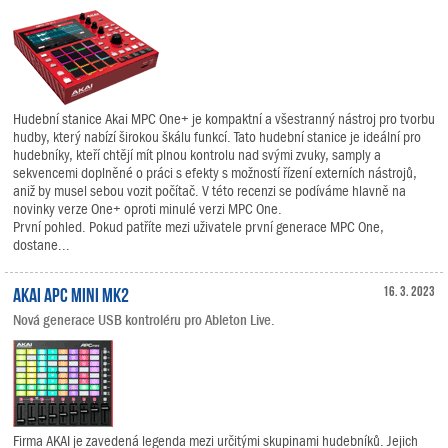
Hudební stanice Akai MPC One+ je kompaktní a všestranný nástroj pro tvorbu
hudby, který nabízí širokou škálu funkcí. Tato hudební stanice je ideální pro
hudebníky, kteří chtějí mít plnou kontrolu nad svými zvuky, samply a
sekvencemi doplněné o práci s efekty s možností řízení externích nástrojů,
aniž by musel sebou vozit počítač. V této recenzi se podíváme hlavně na
novinky verze One+ oproti minulé verzi MPC One.
První pohled. Pokud patříte mezi uživatele první generace MPC One,
dostane...
AKAI APC Mini mk2
16. 3. 2023
Nová generace USB kontroléru pro Ableton Live.
Firma AKAI je zavedená legenda mezi určitými skupinami hudebníků. Jejich