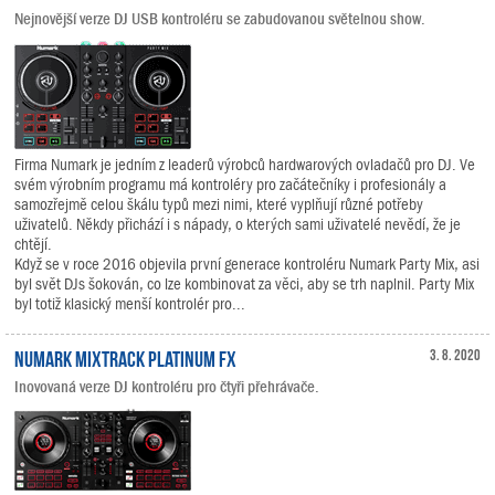
Nejnovější verze DJ USB kontroléru se zabudovanou světelnou show.
Firma Numark je jedním z leaderů výrobců hardwarových ovladačů pro DJ. Ve
svém výrobním programu má kontroléry pro začátečníky i profesionály a
samozřejmě celou škálu typů mezi nimi, které vyplňují různé potřeby
uživatelů. Někdy přichází i s nápady, o kterých sami uživatelé nevědí, že je
chtějí.
Když se v roce 2016 objevila první generace kontroléru Numark Party Mix, asi
byl svět DJs šokován, co lze kombinovat za věci, aby se trh naplnil. Party Mix
byl totiž klasický menší kontrolér pro...
Numark Mixtrack Platinum FX
3. 8. 2020
Inovovaná verze DJ kontroléru pro čtyři přehrávače.