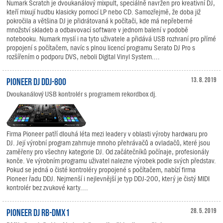
Numark Scratch je dvoukanálový mixpult, speciálně navržen pro kreativní DJ,
kteří mixují hudbu klasicky pomocí LP nebo CD. Samozřejmě, že doba již
pokročila a většina DJ je přidrátovaná k počítači, kde má nepřeberné
množství skladeb a odbavovací software v jednom balení v podobě
notebooku. Numark myslí i na tyto uživatele a přidává USB rozhraní pro přímé
propojení s počítačem, navíc s plnou licencí programu Serato DJ Pro s
rozšířením o podporu DVS, neboli Digital Vinyl System....
Pioneer DJ DDJ-800
13. 8. 2019
Dvoukanálový USB kontrolér s programem rekordbox dj.
Firma Pioneer patří dlouhá léta mezi leadery v oblasti výroby hardwaru pro
DJ. Její výrobní program zahrnuje mnoho přehrávačů a ovladačů, které jsou
zaměřeny pro všechny kategorie DJ. Od začátečníků počínaje, profesionály
konče. Ve výrobním programu uživatel nalezne výrobek podle svých představ.
Pokud se jedná o čisté kontroléry propojené s počítačem, nabízí firma
Pioneer řadu DDJ. Nejmenší i nejlevnější je typ DDJ-200, který je čistý MIDI
kontrolér bez zvukové karty....
Pioneer DJ RB-DMX1
28. 5. 2019