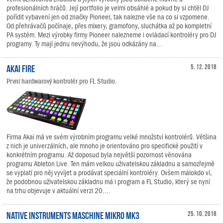
profesionálních hráčů. Její portfolio je velmi obsáhlé a pokud by si chtěl DJ
pořídit vybavení jen od značky Pioneer, tak nalezne vše na co si vzpomene.
Od přehrávačů počínaje, přes mixery, gramofony, sluchátka až po kompletní
PA systém. Mezi výrobky firmy Pioneer nalezneme i ovládací kontroléry pro DJ
programy. Ty mají jednu nevýhodu, že jsou odkázány na...
Akai Fire
5. 12. 2018
První hardwarový kontrolér pro FL Studio.
Firma Akai má ve svém výrobním programu velké množství kontrolérů. Většina
z nich je univerzálních, ale mnoho je orientováno pro specifické použití v
konkrétním programu. Až doposud byla největší pozornost věnována
programu Ableton Live. Ten mám velkou uživatelskou základnu a samozřejmě
se vyplatí pro něj vyvíjet a prodávat speciální kontroléry. Ovšem málokdo ví,
že podobnou uživatelskou základnu má i program a FL Studio, který se nyní
na trhu objevuje v aktuální verzi 20....
Native Instruments MASCHINE MIKRO MK3
25. 10. 2018