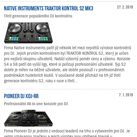
Native Instruments TRAKTOR KONTROL S2 MK3
27. 2. 2019
Třetí generace populárního DJ kontroléru.
Firma Native Instruments patří již několik let mezi největší výrobce kontrolérů
pro DJ. Jejich prvním kontrolérem byl TRAKTOR KONTROL S2, který je určen
pro nejširší skupinu uživatelů. Nabízí výborný poměr ceny a výkonu. Konzole
S4 a S8 patří do vyšší ligy, které si pořizují profesionální uživatelé. Typ S2
dobře je mířen na běžné uživatele, ale dobře poslouží i v profesionálních
podmínkách hudebních klubů. V současné době přichází na trh již třetí
generace kontroléru S2, ruku v ruce s třetí...
Pioneer DJ XDJ-RR
7. 1. 2019
Profesionální All-in-one konzole pro DJ.
Firma Pioneer DJ je jedním z vedoucí leaderů na trhu s vybavením pro DJ. Je
velmi uznávanou značkou a jejich výrobky jsou oblíbené hlavně u