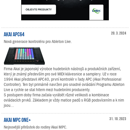
Akai APC64
20. 3. 2024
Nová generace kontroléru pro Ableton Live.
Firma Akai je japonský výrobce hudebních nástrojů a produkčních zařízení,
který je známý především pro své MIDI klávesnice a samplery. Už v roce
1994 Akai představil APC40, první kontrolér v řady APC (Akai Professional
Controller). Ten byl primárně navržen pro snadné ovládání Programu Ableton
Live a rychle se stal hitem mezi hudebními producenty.
S postupem doby firma začala vyrábět různé velikosti a kombinace
ovládacích prvků. Základem je vždy matice padů s RGB podsvícením a k nim
jsou...
Akai MPC One+
31. 10. 2023
Nejnovější přírůstek do rodiny Akai MPC.