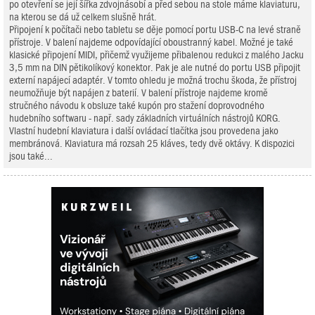
po otevření se její šířka zdvojnásobí a před sebou na stole máme klaviaturu,
na kterou se dá už celkem slušně hrát.
Připojení k počítači nebo tabletu se děje pomocí portu USB-C na levé straně
přístroje. V balení najdeme odpovídající oboustranný kabel. Možné je také
klasické připojení MIDI, přičemž využijeme přibalenou redukci z malého Jacku
3,5 mm na DIN pětikolíkový konektor. Pak je ale nutné do portu USB připojit
externí napájecí adaptér. V tomto ohledu je možná trochu škoda, že přístroj
neumožňuje být napájen z baterií. V balení přístroje najdeme kromě
stručného návodu k obsluze také kupón pro stažení doprovodného
hudebního softwaru - např. sady základních virtuálních nástrojů KORG.
Vlastní hudební klaviatura i další ovládací tlačítka jsou provedena jako
membránová. Klaviatura má rozsah 25 kláves, tedy dvě oktávy. K dispozici
jsou také...