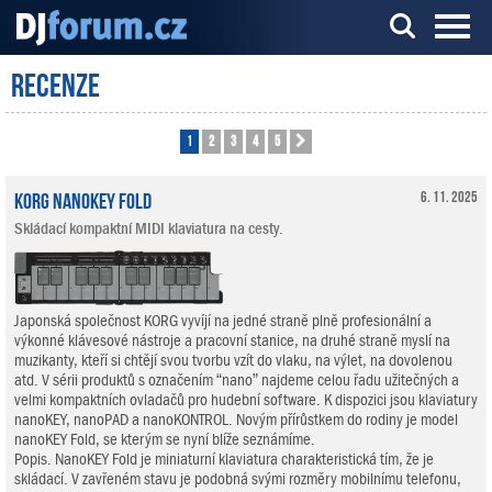
Recenze
Server o DJ technice a DJingu
1
2
3
4
5
Další
KORG nanoKEY Fold
6. 11. 2025
Skládací kompaktní MIDI klaviatura na cesty.
Japonská společnost KORG vyvíjí na jedné straně plně profesionální a
výkonné klávesové nástroje a pracovní stanice, na druhé straně myslí na
muzikanty, kteří si chtějí svou tvorbu vzít do vlaku, na výlet, na dovolenou
atd. V sérii produktů s označením “nano” najdeme celou řadu užitečných a
velmi kompaktních ovladačů pro hudební software. K dispozici jsou klaviatury
nanoKEY, nanoPAD a nanoKONTROL. Novým přírůstkem do rodiny je model
nanoKEY Fold, se kterým se nyní blíže seznámíme.
Popis. NanoKEY Fold je miniaturní klaviatura charakteristická tím, že je
skládací. V zavřeném stavu je podobná svými rozměry mobilnímu telefonu,