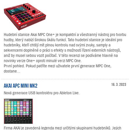
Hudební stanice Akai MPC One+ je kompaktní a všestranný nástroj pro tvorbu
hudby, který nabízí širokou škálu funkcí. Tato hudební stanice je ideální pro
hudebníky, kteří chtějí mít plnou kontrolu nad svými zvuky, samply a
sekvencemi doplněné o práci s efekty s možností řízení externích nástrojů,
aniž by musel sebou vozit počítač. V této recenzi se podíváme hlavně na
novinky verze One+ oproti minulé verzi MPC One.
První pohled. Pokud patříte mezi uživatele první generace MPC One,
dostane...
AKAI APC Mini mk2
16. 3. 2023
Nová generace USB kontroléru pro Ableton Live.
Firma AKAI je zavedená legenda mezi určitými skupinami hudebníků. Jejich