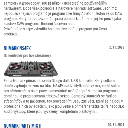
samplery a grooveboxy jsou již několik desetiletí nejpoužívanějším
hardwarem. Doba však pokročila a hardware nahradil software. Jedním z
nejpoužívanějších programů je program Live firmy Ableton. Jedná se od DAW
program, který nabízí uživatelům práci pomocí klipů, nebo jej lze použít jako
klasický DAW program s lineární časovou osou.
Právě práce s klipy vytvořila Ableton Live ideální program pro živou
produkci....
Numark NS4FX
2. 11. 2022
DJ kontrolér pro live streamery.
Firma Numark přináší do světa DJingu další USB kontrolér, který celkem
dobře vyplňuje mezeru na trhu. NS4FX nabízí čtyřkanálový mix, velké sekce
pro přehrávače s osmi pady, samostatné ovládání průzkumníka programu a
doménou je propracovaná efektová sekce. Samotný kontrolér se řadí do
střední třídy a to jak cenou, tak provedením. Jsou zde věci, které se najdou v
profesionálních ovladačích, jako jsou velké a přiměřeně těžké talíře nebo XLR
audio výstupy, které jsou vyváženy, kompletním plastovým...
Numark Party Mix II
10. 11. 2021