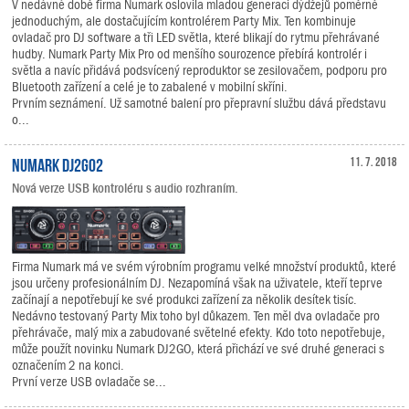
V nedávné době firma Numark oslovila mladou generaci dýdžejů poměrně
jednoduchým, ale dostačujícím kontrolérem Party Mix. Ten kombinuje
ovladač pro DJ software a tři LED světla, které blikají do rytmu přehrávané
hudby. Numark Party Mix Pro od menšího sourozence přebírá kontrolér i
světla a navíc přidává podsvícený reproduktor se zesilovačem, podporu pro
Bluetooth zařízení a celé je to zabalené v mobilní skříni.
Prvním seznámení. Už samotné balení pro přepravní službu dává představu
o...
Numark DJ2GO2
11. 7. 2018
Nová verze USB kontroléru s audio rozhraním.
Firma Numark má ve svém výrobním programu velké množství produktů, které
jsou určeny profesionálním DJ. Nezapomíná však na uživatele, kteří teprve
začínají a nepotřebují ke své produkci zařízení za několik desítek tisíc.
Nedávno testovaný Party Mix toho byl důkazem. Ten měl dva ovladače pro
přehrávače, malý mix a zabudované světelné efekty. Kdo toto nepotřebuje,
může použít novinku Numark DJ2GO, která přichází ve své druhé generaci s
označením 2 na konci.
První verze USB ovladače se...