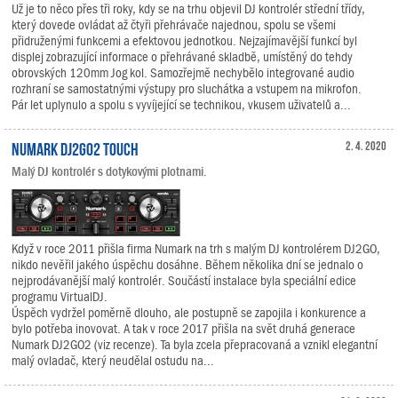
Už je to něco přes tři roky, kdy se na trhu objevil DJ kontrolér střední třídy,
který dovede ovládat až čtyři přehrávače najednou, spolu se všemi
přidruženými funkcemi a efektovou jednotkou. Nejzajímavější funkcí byl
displej zobrazující informace o přehrávané skladbě, umístěný do tehdy
obrovských 120mm Jog kol. Samozřejmě nechybělo integrované audio
rozhraní se samostatnými výstupy pro sluchátka a vstupem na mikrofon.
Pár let uplynulo a spolu s vyvíjející se technikou, vkusem uživatelů a...
Numark DJ2GO2 Touch
2. 4. 2020
Malý DJ kontrolér s dotykovými plotnami.
Když v roce 2011 přišla firma Numark na trh s malým DJ kontrolérem DJ2GO,
nikdo nevěřil jakého úspěchu dosáhne. Během několika dní se jednalo o
nejprodávanější malý kontrolér. Součástí instalace byla speciální edice
programu VirtualDJ.
Úspěch vydržel poměrně dlouho, ale postupně se zapojila i konkurence a
bylo potřeba inovovat. A tak v roce 2017 přišla na svět druhá generace
Numark DJ2GO2 (viz recenze). Ta byla zcela přepracovaná a vznikl elegantní
malý ovladač, který neudělal ostudu na...