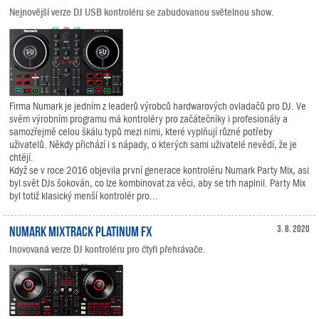
Nejnovější verze DJ USB kontroléru se zabudovanou světelnou show.
Firma Numark je jedním z leaderů výrobců hardwarových ovladačů pro DJ. Ve
svém výrobním programu má kontroléry pro začátečníky i profesionály a
samozřejmě celou škálu typů mezi nimi, které vyplňují různé potřeby
uživatelů. Někdy přichází i s nápady, o kterých sami uživatelé nevědí, že je
chtějí.
Když se v roce 2016 objevila první generace kontroléru Numark Party Mix, asi
byl svět DJs šokován, co lze kombinovat za věci, aby se trh naplnil. Party Mix
byl totiž klasický menší kontrolér pro...
Numark Mixtrack Platinum FX
3. 8. 2020
Inovovaná verze DJ kontroléru pro čtyři přehrávače.