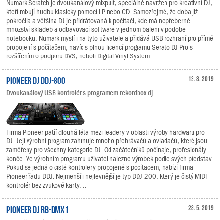
Numark Scratch je dvoukanálový mixpult, speciálně navržen pro kreativní DJ,
kteří mixují hudbu klasicky pomocí LP nebo CD. Samozřejmě, že doba již
pokročila a většina DJ je přidrátovaná k počítači, kde má nepřeberné
množství skladeb a odbavovací software v jednom balení v podobě
notebooku. Numark myslí i na tyto uživatele a přidává USB rozhraní pro přímé
propojení s počítačem, navíc s plnou licencí programu Serato DJ Pro s
rozšířením o podporu DVS, neboli Digital Vinyl System....
Pioneer DJ DDJ-800
13. 8. 2019
Dvoukanálový USB kontrolér s programem rekordbox dj.
Firma Pioneer patří dlouhá léta mezi leadery v oblasti výroby hardwaru pro
DJ. Její výrobní program zahrnuje mnoho přehrávačů a ovladačů, které jsou
zaměřeny pro všechny kategorie DJ. Od začátečníků počínaje, profesionály
konče. Ve výrobním programu uživatel nalezne výrobek podle svých představ.
Pokud se jedná o čisté kontroléry propojené s počítačem, nabízí firma
Pioneer řadu DDJ. Nejmenší i nejlevnější je typ DDJ-200, který je čistý MIDI
kontrolér bez zvukové karty....
Pioneer DJ RB-DMX1
28. 5. 2019