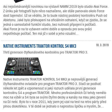
Asi nejočekávanější novinkou na výstavě NAMM 2019 bylo studio Akai Force.
Z úniku pár fotografií bylo něco naznačeno, ale stále panovalo okolo Force
dost tajemství. Už se vědělo, že to bude nástroj podobný kontroléru Push od
Abletonu. Jaké bylo překvapení na oficiálním odhalení, když se zjistilo, že se
jedná o samostatně funkční studio, bez nutnosti připojení k počítači.
Akai Force je na to vybaven velmi dobře a opravdu pro svou práci
nepotřebuje počítač. Ten má již v sobě a jeho vizuální...
Native Instruments TRAKTOR KONTROL S4 MK3
18. 3. 2019
Třetí generace čtyřkanálového kontroléru pro TRAKTOR PRO 3.
Native Instruments TRAKTOR KONTROL S4 MK3 je nejnovější generací
čtyřkanálového ovladače pro program TRAKTOR PRO 3. Stačí se podívat
několik let zpět a vzpomenout si jaký rozruch udělala první generace
kontroléru S4 a program TRAKTOR. Mnoho profesionálních DJ tehdy nemělo
moc na výběr a S4 byla se svými čtyřmi decky a kanály na mixu jako zjevení
na DJ nebi. Bylo to v roce 2011, kdy jsem jej vzal na test na retro párty před
plnou diskotékou. V té době se jednalo o naprostou špičku a myslím, že...