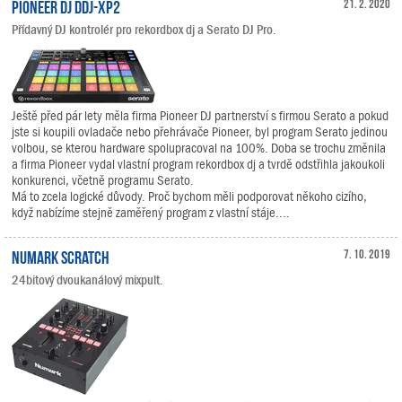
Pioneer DJ DDJ-XP2
21. 2. 2020
Přídavný DJ kontrolér pro rekordbox dj a Serato DJ Pro.
Ještě před pár lety měla firma Pioneer DJ partnerství s firmou Serato a pokud
jste si koupili ovladače nebo přehrávače Pioneer, byl program Serato jedinou
volbou, se kterou hardware spolupracoval na 100%. Doba se trochu změnila
a firma Pioneer vydal vlastní program rekordbox dj a tvrdě odstřihla jakoukoli
konkurenci, včetně programu Serato.
Má to zcela logické důvody. Proč bychom měli podporovat někoho cizího,
když nabízíme stejně zaměřený program z vlastní stáje....
Numark Scratch
7. 10. 2019
24bitový dvoukanálový mixpult.