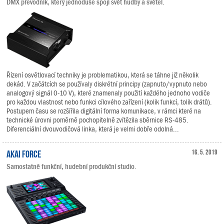
DMX převodník, který jednoduše spojí svět hudby a světel.
Řízení osvětlovací techniky je problematikou, která se táhne již několik
dekád. V začátcích se používaly diskrétní principy (zapnuto/vypnuto nebo
analogový signál 0-10 V), které znamenaly použití každého jednoho vodiče
pro každou vlastnost nebo funkci cílového zařízení (kolik funkcí, tolik drátů).
Postupem času se rozšířila digitální forma komunikace, v rámci které na
technické úrovni poměrně pochopitelně zvítězila sběrnice RS-485.
Diferenciální dvouvodičová linka, která je velmi dobře odolná...
Akai Force
16. 5. 2019
Samostatně funkční, hudební produkční studio.