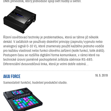
DMX převodník, který jednoduše spojí svět hudby a světel.
Řízení osvětlovací techniky je problematikou, která se táhne již několik
dekád. V začátcích se používaly diskrétní principy (zapnuto/vypnuto nebo
analogový signál 0-10 V), které znamenaly použití každého jednoho vodiče
pro každou vlastnost nebo funkci cílového zařízení (kolik funkcí, tolik drátů).
Postupem času se rozšířila digitální forma komunikace, v rámci které na
technické úrovni poměrně pochopitelně zvítězila sběrnice RS-485.
Diferenciální dvouvodičová linka, která je velmi dobře odolná...
Akai Force
16. 5. 2019
Samostatně funkční, hudební produkční studio.