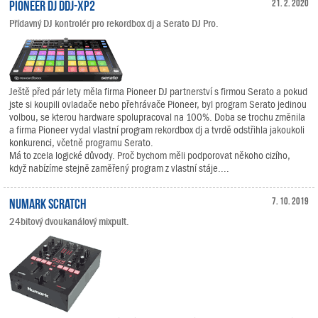
Pioneer DJ DDJ-XP2
21. 2. 2020
Přídavný DJ kontrolér pro rekordbox dj a Serato DJ Pro.
Ještě před pár lety měla firma Pioneer DJ partnerství s firmou Serato a pokud
jste si koupili ovladače nebo přehrávače Pioneer, byl program Serato jedinou
volbou, se kterou hardware spolupracoval na 100%. Doba se trochu změnila
a firma Pioneer vydal vlastní program rekordbox dj a tvrdě odstřihla jakoukoli
konkurenci, včetně programu Serato.
Má to zcela logické důvody. Proč bychom měli podporovat někoho cizího,
když nabízíme stejně zaměřený program z vlastní stáje....
Numark Scratch
7. 10. 2019
24bitový dvoukanálový mixpult.