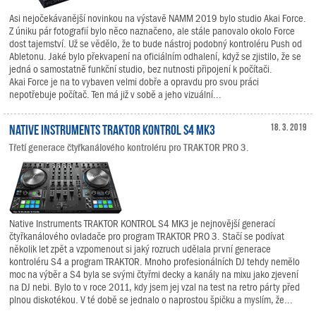
Asi nejočekávanější novinkou na výstavě NAMM 2019 bylo studio Akai Force.
Z úniku pár fotografií bylo něco naznačeno, ale stále panovalo okolo Force
dost tajemství. Už se vědělo, že to bude nástroj podobný kontroléru Push od
Abletonu. Jaké bylo překvapení na oficiálním odhalení, když se zjistilo, že se
jedná o samostatně funkční studio, bez nutnosti připojení k počítači.
Akai Force je na to vybaven velmi dobře a opravdu pro svou práci
nepotřebuje počítač. Ten má již v sobě a jeho vizuální...
Native Instruments TRAKTOR KONTROL S4 MK3
18. 3. 2019
Třetí generace čtyřkanálového kontroléru pro TRAKTOR PRO 3.
Native Instruments TRAKTOR KONTROL S4 MK3 je nejnovější generací
čtyřkanálového ovladače pro program TRAKTOR PRO 3. Stačí se podívat
několik let zpět a vzpomenout si jaký rozruch udělala první generace
kontroléru S4 a program TRAKTOR. Mnoho profesionálních DJ tehdy nemělo
moc na výběr a S4 byla se svými čtyřmi decky a kanály na mixu jako zjevení
na DJ nebi. Bylo to v roce 2011, kdy jsem jej vzal na test na retro párty před
plnou diskotékou. V té době se jednalo o naprostou špičku a myslím, že...