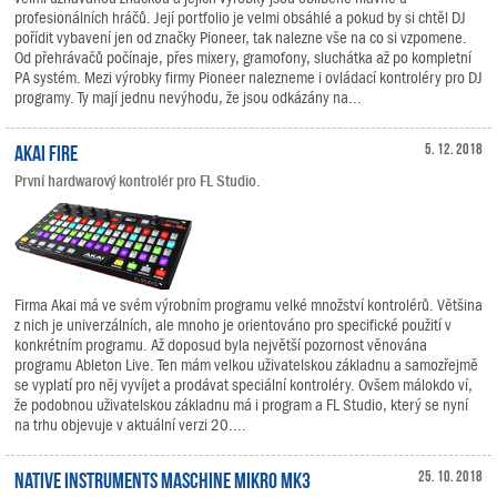
profesionálních hráčů. Její portfolio je velmi obsáhlé a pokud by si chtěl DJ
pořídit vybavení jen od značky Pioneer, tak nalezne vše na co si vzpomene.
Od přehrávačů počínaje, přes mixery, gramofony, sluchátka až po kompletní
PA systém. Mezi výrobky firmy Pioneer nalezneme i ovládací kontroléry pro DJ
programy. Ty mají jednu nevýhodu, že jsou odkázány na...
Akai Fire
5. 12. 2018
První hardwarový kontrolér pro FL Studio.
Firma Akai má ve svém výrobním programu velké množství kontrolérů. Většina
z nich je univerzálních, ale mnoho je orientováno pro specifické použití v
konkrétním programu. Až doposud byla největší pozornost věnována
programu Ableton Live. Ten mám velkou uživatelskou základnu a samozřejmě
se vyplatí pro něj vyvíjet a prodávat speciální kontroléry. Ovšem málokdo ví,
že podobnou uživatelskou základnu má i program a FL Studio, který se nyní
na trhu objevuje v aktuální verzi 20....
Native Instruments MASCHINE MIKRO MK3
25. 10. 2018