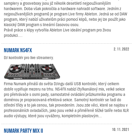
samplery a grooveboxy jsou již několik desetiletí nejpoužívanějším
hardwarem. Doba však pokročila a hardware nahradil software. Jedním z
nejpoužívanějších programů je program Live firmy Ableton. Jedná se od DAW
program, který nabízí uživatelům práci pomocí klipů, nebo jej lze použít jako
klasický DAW program s lineární časovou osou.
Právě práce s klipy vytvořila Ableton Live ideální program pro živou
produkci....
Numark NS4FX
2. 11. 2022
DJ kontrolér pro live streamery.
Firma Numark přináší do světa DJingu další USB kontrolér, který celkem
dobře vyplňuje mezeru na trhu. NS4FX nabízí čtyřkanálový mix, velké sekce
pro přehrávače s osmi pady, samostatné ovládání průzkumníka programu a
doménou je propracovaná efektová sekce. Samotný kontrolér se řadí do
střední třídy a to jak cenou, tak provedením. Jsou zde věci, které se najdou v
profesionálních ovladačích, jako jsou velké a přiměřeně těžké talíře nebo XLR
audio výstupy, které jsou vyváženy, kompletním plastovým...
Numark Party Mix II
10. 11. 2021