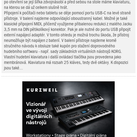
po otevření se její šířka zdvojnásobí a před sebou na stole máme klaviaturu,
na kterou se dá už celkem slušně hrát.
Připojení k počítači nebo tabletu se děje pomocí portu USB-C na levé straně
přístroje. V balení najdeme odpovídající oboustranný kabel. Možné je také
klasické připojení MIDI, přičemž využijeme přibalenou redukci z malého Jacku
3,5 mm na DIN pětikolíkový konektor. Pak je ale nutné do portu USB připojit
externí napájecí adaptér. V tomto ohledu je možná trochu škoda, že přístroj
neumožňuje být napájen z baterií. V balení přístroje najdeme kromě
stručného návodu k obsluze také kupón pro stažení doprovodného
hudebního softwaru - např. sady základních virtuálních nástrojů KORG.
Vlastní hudební klaviatura i další ovládací tlačítka jsou provedena jako
membránová. Klaviatura má rozsah 25 kláves, tedy dvě oktávy. K dispozici
jsou také...