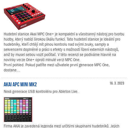
Hudební stanice Akai MPC One+ je kompaktní a všestranný nástroj pro tvorbu
hudby, který nabízí širokou škálu funkcí. Tato hudební stanice je ideální pro
hudebníky, kteří chtějí mít plnou kontrolu nad svými zvuky, samply a
sekvencemi doplněné o práci s efekty s možností řízení externích nástrojů,
aniž by musel sebou vozit počítač. V této recenzi se podíváme hlavně na
novinky verze One+ oproti minulé verzi MPC One.
První pohled. Pokud patříte mezi uživatele první generace MPC One,
dostane...
AKAI APC Mini mk2
16. 3. 2023
Nová generace USB kontroléru pro Ableton Live.
Firma AKAI je zavedená legenda mezi určitými skupinami hudebníků. Jejich