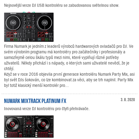
Nejnovější verze DJ USB kontroléru se zabudovanou světelnou show.
Firma Numark je jedním z leaderů výrobců hardwarových ovladačů pro DJ. Ve
svém výrobním programu má kontroléry pro začátečníky i profesionály a
samozřejmě celou škálu typů mezi nimi, které vyplňují různé potřeby
uživatelů. Někdy přichází i s nápady, o kterých sami uživatelé nevědí, že je
chtějí.
Když se v roce 2016 objevila první generace kontroléru Numark Party Mix, asi
byl svět DJs šokován, co lze kombinovat za věci, aby se trh naplnil. Party Mix
byl totiž klasický menší kontrolér pro...
Numark Mixtrack Platinum FX
3. 8. 2020
Inovovaná verze DJ kontroléru pro čtyři přehrávače.