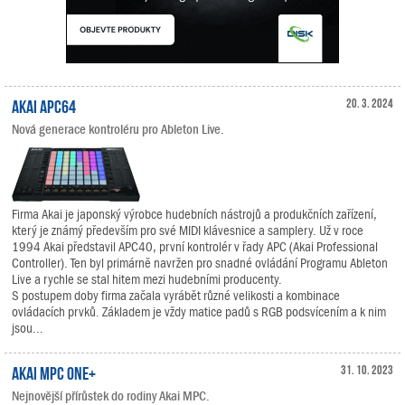
Akai APC64
20. 3. 2024
Nová generace kontroléru pro Ableton Live.
Firma Akai je japonský výrobce hudebních nástrojů a produkčních zařízení,
který je známý především pro své MIDI klávesnice a samplery. Už v roce
1994 Akai představil APC40, první kontrolér v řady APC (Akai Professional
Controller). Ten byl primárně navržen pro snadné ovládání Programu Ableton
Live a rychle se stal hitem mezi hudebními producenty.
S postupem doby firma začala vyrábět různé velikosti a kombinace
ovládacích prvků. Základem je vždy matice padů s RGB podsvícením a k nim
jsou...
Akai MPC One+
31. 10. 2023
Nejnovější přírůstek do rodiny Akai MPC.