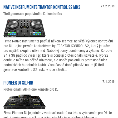
Native Instruments TRAKTOR KONTROL S2 MK3
27. 2. 2019
Třetí generace populárního DJ kontroléru.
Firma Native Instruments patří již několik let mezi největší výrobce kontrolérů
pro DJ. Jejich prvním kontrolérem byl TRAKTOR KONTROL S2, který je určen
pro nejširší skupinu uživatelů. Nabízí výborný poměr ceny a výkonu. Konzole
S4 a S8 patří do vyšší ligy, které si pořizují profesionální uživatelé. Typ S2
dobře je mířen na běžné uživatele, ale dobře poslouží i v profesionálních
podmínkách hudebních klubů. V současné době přichází na trh již třetí
generace kontroléru S2, ruku v ruce s třetí...
Pioneer DJ XDJ-RR
7. 1. 2019
Profesionální All-in-one konzole pro DJ.
Firma Pioneer DJ je jedním z vedoucí leaderů na trhu s vybavením pro DJ. Je
velmi uznávanou značkou a jejich výrobky jsou oblíbené hlavně u