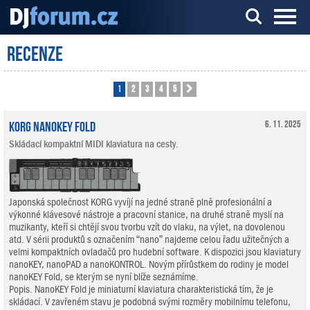
Recenze
Server o DJ technice a DJingu
1
2
3
4
5
Další
KORG nanoKEY Fold
6. 11. 2025
Skládací kompaktní MIDI klaviatura na cesty.
Japonská společnost KORG vyvíjí na jedné straně plně profesionální a
výkonné klávesové nástroje a pracovní stanice, na druhé straně myslí na
muzikanty, kteří si chtějí svou tvorbu vzít do vlaku, na výlet, na dovolenou
atd. V sérii produktů s označením “nano” najdeme celou řadu užitečných a
velmi kompaktních ovladačů pro hudební software. K dispozici jsou klaviatury
nanoKEY, nanoPAD a nanoKONTROL. Novým přírůstkem do rodiny je model
nanoKEY Fold, se kterým se nyní blíže seznámíme.
Popis. NanoKEY Fold je miniaturní klaviatura charakteristická tím, že je
skládací. V zavřeném stavu je podobná svými rozměry mobilnímu telefonu,