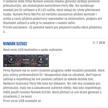
V nedávné době firma Numark oslovila mladou generaci dýdžejů poměrně
jednoduchým, ale dostačujícím kontrolérem Party Mix. Ten kombinuje
ovladač pro DJ software a tři LED světla, které blikají do rytmu přehrávané
hudby. Numark Party Mix Pro od menšího sourozence přebírá kontrolér i
světla a navíc přidává podsvícený reproduktor se zesilovačem, podporu pro
Bluetooth zařízení a celé je to zabalené v mobilní skříni.
Prvním seznámení. Už samotné balení pro přepravní službu dává představu
o...
Numark DJ2GO2
11. 7. 2018
Nová verze USB kontroléru s audio rozhraním.
Firma Numark má ve svém výrobním programu velké množství produktů, které
jsou určeny profesionálním DJ. Nezapomíná však na uživatele, kteří teprve
začínají a nepotřebují ke své produkci zařízení za několik desítek tisíc.
Nedávno testovaný Party Mix toho byl důkazem. Ten měl dva ovladače pro
přehrávače, malý mix a zabudované světelné efekty. Kdo toto nepotřebuje,
může použít novinku Numark DJ2GO, která přichází ve své druhé generaci s
označením 2 na konci.
První verze USB ovladače se...