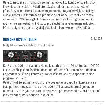
Už je to něco přes tři roky, kdy se na trhu objevil DJ kontrolér střední třídy,
který dovede ovládat až čtyři přehrávače najednou, spolu se všemi
přidruženými funkcemi a efektovou jednotkou. Nejzajímavější funkcí byl
displej zobrazující informace o přehrávané skladbě, umístěný do tehdy
obrovských 120mm Jog kol. Samozřejmě nechybělo integrované audio
rozhraní se samostatnými výstupy pro sluchátka a vstupem na mikrofon.
Pár let uplynulo a spolu s vyvíjející se technikou, vkusem uživatelů a...
Numark DJ2GO2 Touch
2. 4. 2020
Malý DJ kontrolér s dotykovými plotnami.
Když v roce 2011 přišla firma Numark na trh s malým DJ kontrolérem DJ2GO,
nikdo nevěřil jakého úspěchu dosáhne. Během několika dní se jednalo o
nejprodávanější malý kontrolér. Součástí instalace byla speciální edice
programu VirtualDJ.
Úspěch vydržel poměrně dlouho, ale postupně se zapojila i konkurence a
bylo potřeba inovovat. A tak v roce 2017 přišla na svět druhá generace
Numark DJ2GO2 (viz recenze). Ta byla zcela přepracovaná a vznikl elegantní
malý ovladač, který neudělal ostudu na...