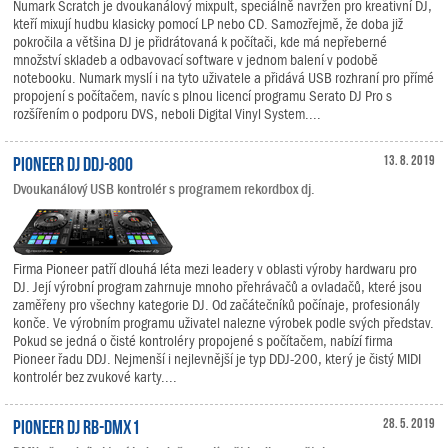
Numark Scratch je dvoukanálový mixpult, speciálně navržen pro kreativní DJ,
kteří mixují hudbu klasicky pomocí LP nebo CD. Samozřejmě, že doba již
pokročila a většina DJ je přidrátovaná k počítači, kde má nepřeberné
množství skladeb a odbavovací software v jednom balení v podobě
notebooku. Numark myslí i na tyto uživatele a přidává USB rozhraní pro přímé
propojení s počítačem, navíc s plnou licencí programu Serato DJ Pro s
rozšířením o podporu DVS, neboli Digital Vinyl System....
Pioneer DJ DDJ-800
13. 8. 2019
Dvoukanálový USB kontrolér s programem rekordbox dj.
Firma Pioneer patří dlouhá léta mezi leadery v oblasti výroby hardwaru pro
DJ. Její výrobní program zahrnuje mnoho přehrávačů a ovladačů, které jsou
zaměřeny pro všechny kategorie DJ. Od začátečníků počínaje, profesionály
konče. Ve výrobním programu uživatel nalezne výrobek podle svých představ.
Pokud se jedná o čisté kontroléry propojené s počítačem, nabízí firma
Pioneer řadu DDJ. Nejmenší i nejlevnější je typ DDJ-200, který je čistý MIDI
kontrolér bez zvukové karty....
Pioneer DJ RB-DMX1
28. 5. 2019