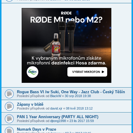
Rogue Bass VI /w Suki, One Way - Jazz Club - Český Těšín
Poslední příspěvek od
BlackW
«
30 srp 2018 19:38
Zápasy v blátě
Poslední příspěvek od
david.xjr
«
08 kvě 2018 13:12
PAN 1 Year Anniversary (PARTY ALL NIGHT)
Poslední příspěvek od
djtong1998
«
23 lis 2017 15:59
Numark Days v Praze