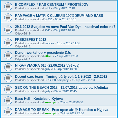
B-COMPLEX * KAS CENTRUM * PROSTĚJOV
Poslední příspěvek od
Fifuli
«
09 říj 2012 02:40
RAMPAGE v MATRIX CLUBU!!! 100%DRUM AND BASS
Poslední příspěvek od
VirCZ
«
05 říj 2012 10:16
29.6.2012 Svojsice vs nove Paul Van Dyk - naschval nebo ne?
Poslední příspěvek od
PVD
«
03 říj 2012 10:20
Odpovědi:
8
FREEZEFEST 2012
Poslední příspěvek od
honcka
«
10 zář 2012 11:55
Odpovědi:
1
Denon workshop + posedenie DJs
Poslední příspěvek od
atlon
«
27 srp 2012 12:50
Odpovědi:
1
NIKA@VIAGRA 013 (22.06.2012 Vyškov)
Poslední příspěvek od
gully
«
17 srp 2012 13:20
Decent cars team - Tuning párty vol. 1 1.9.2012 - 2.9.2012
Poslední příspěvek od
DCSHOEcompany
«
15 srp 2012 22:31
SEX ON THE BEACH 2012 - 13.07.2012 Letovice, Křetínka
Poslední příspěvek od
gully
«
03 črc 2012 12:45
Bass Hell - Kostelec u Kyjova
Poslední příspěvek od
konszpic
«
25 čer 2012 09:51
DAMAGE TO SPEAK - Free open air @ Kostelec u Kyjova
Poslední příspěvek od
konszpic
«
24 kvě 2012 23:06