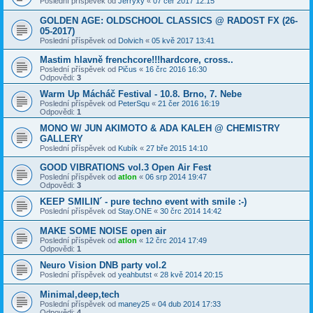
Poslední příspěvek od
Jerryxy
«
07 čer 2017 12:15
GOLDEN AGE: OLDSCHOOL CLASSICS @ RADOST FX (26-
05-2017)
Poslední příspěvek od
Dolvich
«
05 kvě 2017 13:41
Mastim hlavně frenchcore!!!hardcore, cross..
Poslední příspěvek od
Pičus
«
16 črc 2016 16:30
Odpovědi:
3
Warm Up Mácháč Festival - 10.8. Brno, 7. Nebe
Poslední příspěvek od
PeterSqu
«
21 čer 2016 16:19
Odpovědi:
1
MONO W/ JUN AKIMOTO & ADA KALEH @ CHEMISTRY
GALLERY
Poslední příspěvek od
Kubík
«
27 bře 2015 14:10
GOOD VIBRATIONS vol.3 Open Air Fest
Poslední příspěvek od
atlon
«
06 srp 2014 19:47
Odpovědi:
3
KEEP SMILIN´ - pure techno event with smile :-)
Poslední příspěvek od
Stay.ONE
«
30 črc 2014 14:42
MAKE SOME NOISE open air
Poslední příspěvek od
atlon
«
12 črc 2014 17:49
Odpovědi:
1
Neuro Vision DNB party vol.2
Poslední příspěvek od
yeahbutst
«
28 kvě 2014 20:15
Minimal,deep,tech
Poslední příspěvek od
maney25
«
04 dub 2014 17:33
Odpovědi:
4