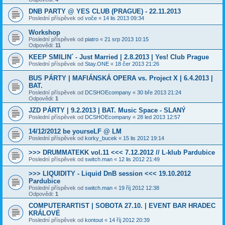
DNB PARTY @ YES CLUB (PRAGUE) - 22.11.2013
Poslední příspěvek od
voče
«
14 lis 2013 09:34
Workshop
Poslední příspěvek od
piatro
«
21 srp 2013 10:15
Odpovědi:
11
KEEP SMILIN´ - Just Married | 2.8.2013 | Yes! Club Prague
Poslední příspěvek od
Stay.ONE
«
18 čer 2013 21:26
BUS PÁRTY | MAFIÁNSKÁ OPERA vs. Project X | 6.4.2013 |
BAT.
Poslední příspěvek od
DCSHOEcompany
«
30 bře 2013 21:24
Odpovědi:
1
JZD PÁRTY | 9.2.2013 | BAT. Music Space - SLANÝ
Poslední příspěvek od
DCSHOEcompany
«
28 led 2013 12:57
14/12/2012 be yourseLF @ LM
Poslední příspěvek od
korky_bucek
«
15 lis 2012 19:14
>>> DRUMMATEKK vol.11 <<< 7.12.2012 // L-klub Pardubice
Poslední příspěvek od
switch.man
«
12 lis 2012 21:49
>>> LIQUIDITY - Liquid DnB session <<< 19.10.2012
Pardubice
Poslední příspěvek od
switch.man
«
19 říj 2012 12:38
Odpovědi:
1
COMPUTERARTIST | SOBOTA 27.10. | EVENT BAR HRADEC
KRÁLOVÉ
Poslední příspěvek od
kontout
«
14 říj 2012 20:39