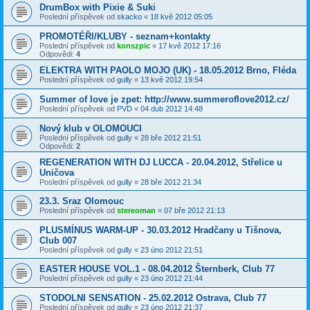
DrumBox with Pixie & Suki
Poslední příspěvek od
skacko
«
18 kvě 2012 05:05
PROMOTÉŘI/KLUBY - seznam+kontakty
Poslední příspěvek od
konszpic
«
17 kvě 2012 17:16
Odpovědi:
4
ELEKTRA WITH PAOLO MOJO (UK) - 18.05.2012 Brno, Fléda
Poslední příspěvek od
gully
«
13 kvě 2012 19:54
Summer of love je zpet: http://www.summeroflove2012.cz/
Poslední příspěvek od
PVD
«
04 dub 2012 14:48
Nový klub v OLOMOUCI
Poslední příspěvek od
gully
«
28 bře 2012 21:51
Odpovědi:
2
REGENERATION WITH DJ LUCCA - 20.04.2012, Střelice u
Uničova
Poslední příspěvek od
gully
«
28 bře 2012 21:34
23.3. Sraz Olomouc
Poslední příspěvek od
stereoman
«
07 bře 2012 21:13
PLUSMÍNUS WARM-UP - 30.03.2012 Hradčany u Tišnova,
Club 007
Poslední příspěvek od
gully
«
23 úno 2012 21:51
EASTER HOUSE VOL.1 - 08.04.2012 Šternberk, Club 77
Poslední příspěvek od
gully
«
23 úno 2012 21:44
STODOLNI SENSATION - 25.02.2012 Ostrava, Club 77
Poslední příspěvek od
gully
«
23 úno 2012 21:37