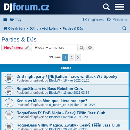
Server o DJ technice a DJingu
FAQ
Registrovat
Přihlásit se
H
Obsah fóra
DJing a věci kolem
Parties & DJs
l
Parties & DJs
e
Hledat
Pokročilé hledání
Nové téma
d
a
1
2
Další
93 témat
t
Témata
DnB night party / [NE]kulturní crew w. Black W / Spooky
Poslední příspěvek od
BlackW
«
18 kvě 2022 01:23
RogueStream /w Bass Rebelion Crew
Poslední příspěvek od
BlackW
«
11 úno 2021 03:54
Xenia vs Miss Monique, ktera hra lepe?
Poslední příspěvek od
dj_forum_cz
«
01 čer 2019 23:26
RogueBass IX DnB Night - Český Těšín Jazz Club
Poslední příspěvek od
BlackW
«
02 dub 2019 21:08
RogueBass VIII/w Magica, Zwuky - Český Těšín Jazz Club
Poslední příspěvek od
BlackW
«
28 led 2019 23:19