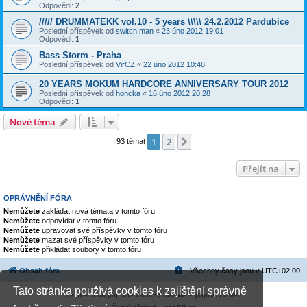
Odpovědi:
2
///// DRUMMATEKK vol.10 - 5 years \\\\\ 24.2.2012 Pardubice
Poslední příspěvek od
switch.man
«
23 úno 2012 19:01
Odpovědi:
1
Bass Storm - Praha
Poslední příspěvek od
VirCZ
«
22 úno 2012 10:48
20 YEARS MOKUM HARDCORE ANNIVERSARY TOUR 2012
Poslední příspěvek od
honcka
«
16 úno 2012 20:28
Odpovědi:
1
Nové téma
1
2
Další
93 témat
Přejít na
OPRÁVNĚNÍ FÓRA
Nemůžete
zakládat nová témata v tomto fóru
Nemůžete
odpovídat v tomto fóru
Nemůžete
upravovat své příspěvky v tomto fóru
Nemůžete
mazat své příspěvky v tomto fóru
Nemůžete
přikládat soubory v tomto fóru
Obsah fóra
Všechny časy jsou v
UTC+02:00
Tato stránka používá cookies k zajištění správné
Založeno na
phpBB
® Forum Software © phpBB Limited