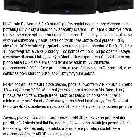
Nová řada PreSonus AIR XD přináší profesionální ozvučení pro všechny, kdo
potřebují silný, čistý a snadno ovladatelný systém – ať už jde o klubové hraní,
festivalový stage setup nebo firemní instalaci. Tři modely aktivních boxů a dva
výkonné subwoofery nabízí perfektní zvuk i bez složité konfigurace – díky
chytrému DSP zvládneš přizpůsobit výstup jediným otočením. AIR XD 10, 12 a
15 pokrývají různě velké prostory – od kompaktního klubu po open air stage –
a všechny disponují integrovaným Bluetooth vstupem, Mix Out výstupem pro
propojení a LCD displejem s intuitivním ovládáním. Využít můžeš
přednastavené DSP režimy pro hudbu, mluvené slovo nebo DJ produkci, díky
čemuž se boxy snadno přizpůsobí různým typům použití.
Pokud potřebuješ rozšířit nízké pásmo, přidej subwoofery AIR XD Sub 15 nebo
18 – s výkonem 2000 W, hlubokým rozsahem a režimem Mo'Bass, který
přidává razanci tam, kde je třeba. Možnost kardioidního zapojení navíc
minimalizuje nežádoucí zpětné vazby nebo šíření basů za systém. Robustní
tělo z překližky s ocelovou mřížkou zajišťuje spolehlivost i v náročném provozu.
Zavěsit, postavit, propojit – bez omezení. AIR XD je navržena pro flexibilní
použití, ať už stavíš mobilní PA, ozvučuješ akce nebo instaluješ pevné řešení.
Pro kapely, DJe, techniky i produkční týmy, které potřebují spolehlivý a
výkonný systém, je AIR XD ideální volbou.