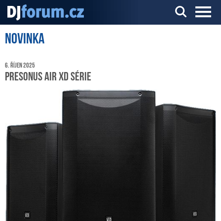
Novinka
Server o DJ technice a DJingu
6. říjen 2025
PreSonus AIR XD série