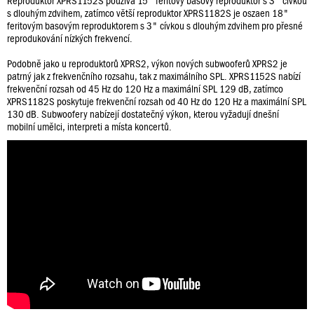
Reproduktor XPRS1152S používá 15" feritový basový reproduktor s 3" cívkou
s dlouhým zdvihem, zatímco větší reproduktor XPRS1182S je oszaen 18"
feritovým basovým reproduktorem s 3" cívkou s dlouhým zdvihem pro přesné
reprodukování nízkých frekvencí.
Podobně jako u reproduktorů XPRS2, výkon nových subwooferů XPRS2 je
patrný jak z frekvenčního rozsahu, tak z maximálního SPL. XPRS1152S nabízí
frekvenční rozsah od 45 Hz do 120 Hz a maximální SPL 129 dB, zatímco
XPRS1182S poskytuje frekvenční rozsah od 40 Hz do 120 Hz a maximální SPL
130 dB. Subwoofery nabízejí dostatečný výkon, kterou vyžadují dnešní
mobilní umělci, interpreti a místa koncertů.