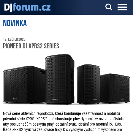
Novinka
Server o DJ technice a DJingu
17. květen 2023
Pioneer DJ XPRS2 Series
Nová série aktivních reproboxů, která kombinuje všestrannost a mobilitu
původní série XPRS. XPRS2 upřednostňuje plný dynamický rozsah a čistotu,
aby posluchačům poskytla plný, detailní zvuk, ideální pro mobilní PA i DJs.
Řada XPRS2 využívá zesilovače třídy D s vysokým výstupním výkonem pro