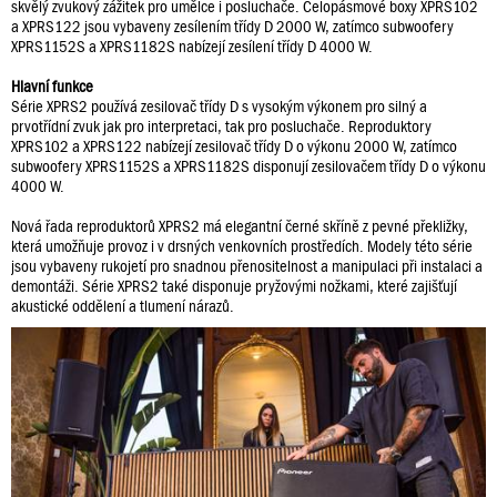
skvělý zvukový zážitek pro umělce i posluchače. Celopásmové boxy XPRS102
a XPRS122 jsou vybaveny zesílením třídy D 2000 W, zatímco subwoofery
XPRS1152S a XPRS1182S nabízejí zesílení třídy D 4000 W.
Hlavní funkce
Série XPRS2 používá zesilovač třídy D s vysokým výkonem pro silný a
prvotřídní zvuk jak pro interpretaci, tak pro posluchače. Reproduktory
XPRS102 a XPRS122 nabízejí zesilovač třídy D o výkonu 2000 W, zatímco
subwoofery XPRS1152S a XPRS1182S disponují zesilovačem třídy D o výkonu
4000 W.
Nová řada reproduktorů XPRS2 má elegantní černé skříně z pevné překližky,
která umožňuje provoz i v drsných venkovních prostředích. Modely této série
jsou vybaveny rukojetí pro snadnou přenositelnost a manipulaci při instalaci a
demontáži. Série XPRS2 také disponuje pryžovými nožkami, které zajišťují
akustické oddělení a tlumení nárazů.