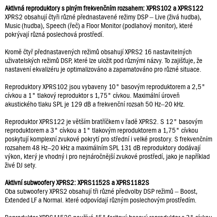
Aktivná reproduktory s plným frekvenčním rozsahem: XPRS102 a XPRS122
XPRS2 obsahují čtyři různé přednastavené režimy DSP – Live (živá hudba),
Music (hudba), Speech (řeč) a Floor Monitor (podlahový monitor), které
pokrývají různá poslechová prostředí.
Kromě čtyř přednastavených režimů obsahují XPRS2 16 nastavitelných
uživatelských režimů DSP, které lze uložit pod různými názvy. To zajišťuje, že
nastavení ekvalizéru je optimalizováno a zapamatováno pro různé situace.
Reproduktory XPRS102 jsou vybaveny 10" basovým reproduktorem a 2,5"
cívkou a 1" tlakový reproduktor s 1,75" cívkou. Maximální úroveň
akustického tlaku SPL je 129 dB a frekvenční rozsah 50 Hz–20 kHz.
Reproduktor XPRS122 je větším bratříčkem v řadě XPRS2. S 12" basovým
reproduktorem a 3" cívkou a 1" tlakovým reproduktorem a 1,75" cívkou
poskytují komplexní zvukové pokrytí pro střední i velké prostory. S frekvenčním
rozsahem 48 Hz–20 kHz a maximálním SPL 131 dB reproduktory dodávají
výkon, který je vhodný i pro nejnáročnější zvukové prostředí, jako je například
živé DJ sety.
Aktivní subwoofery XPRS2: XPRS1152S a XPRS1182S
Oba subwoofery XPRS2 obsahují tři různé předvolby DSP režimů – Boost,
Extended LF a Normal. které odpovídají různým poslechovým prostředím.