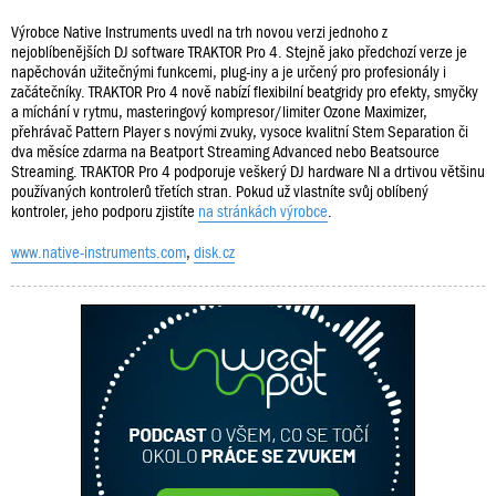
Výrobce Native Instruments uvedl na trh novou verzi jednoho z
nejoblíbenějších DJ software TRAKTOR Pro 4. Stejně jako předchozí verze je
napěchován užitečnými funkcemi, plug-iny a je určený pro profesionály i
začátečníky. TRAKTOR Pro 4 nově nabízí flexibilní beatgridy pro efekty, smyčky
a míchání v rytmu, masteringový kompresor/limiter Ozone Maximizer,
přehrávač Pattern Player s novými zvuky, vysoce kvalitní Stem Separation či
dva měsíce zdarma na Beatport Streaming Advanced nebo Beatsource
Streaming. TRAKTOR Pro 4 podporuje veškerý DJ hardware NI a drtivou většinu
používaných kontrolerů třetích stran. Pokud už vlastníte svůj oblíbený
kontroler, jeho podporu zjistíte
na stránkách výrobce
.
www.native-instruments.com
,
disk.cz