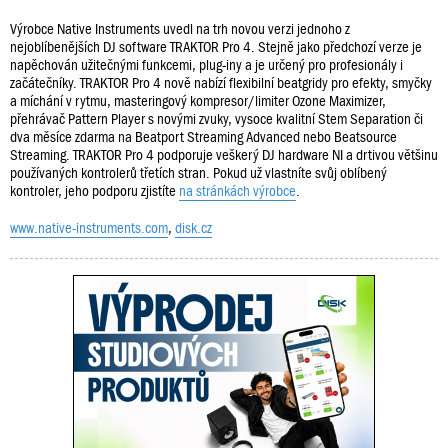
Výrobce Native Instruments uvedl na trh novou verzi jednoho z
nejoblíbenějších DJ software TRAKTOR Pro 4. Stejně jako předchozí verze je
napěchován užitečnými funkcemi, plug-iny a je určený pro profesionály i
začátečníky. TRAKTOR Pro 4 nově nabízí flexibilní beatgridy pro efekty, smyčky
a míchání v rytmu, masteringový kompresor/limiter Ozone Maximizer,
přehrávač Pattern Player s novými zvuky, vysoce kvalitní Stem Separation či
dva měsíce zdarma na Beatport Streaming Advanced nebo Beatsource
Streaming. TRAKTOR Pro 4 podporuje veškerý DJ hardware NI a drtivou většinu
používaných kontrolerů třetích stran. Pokud už vlastníte svůj oblíbený
kontroler, jeho podporu zjistíte
na stránkách výrobce
.
www.native-instruments.com
,
disk.cz