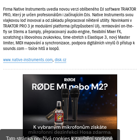
Firma Native Instruments uvedla novou verzi oblíbeného DJ software TRAKTOR
PRO, který je určen profesionálům i začínajícím DJs. Native Instruments svou
vlajkovou loď inovoval a od základu přepracoval některé utility. Novinkami v
TRAKTOR PRO 3 je modulární platforma (přizpůsobení UI), remixování on-the-
fly se Stems a Samply, přepracovaný audio-engine, flexibilní Mixer FX,
scratching s libovolnou zvukovkou, time-stretch s Elastique 3, nový Master
limiter, MIDI mapování a synchronizace, podpora digitálních vinylů či přístup k
sounds.com – tisíce hitů a loopů.
www.native-instruments.com
,
disk.cz
Tato stránka používá cookies k zajištění správné