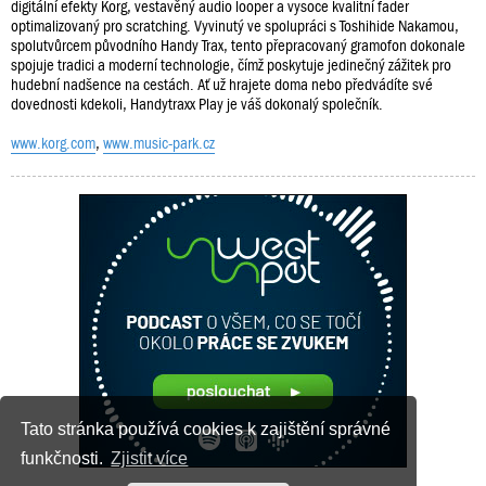
digitální efekty Korg, vestavěný audio looper a vysoce kvalitní fader
optimalizovaný pro scratching. Vyvinutý ve spolupráci s Toshihide Nakamou,
spolutvůrcem původního Handy Trax, tento přepracovaný gramofon dokonale
spojuje tradici a moderní technologie, čímž poskytuje jedinečný zážitek pro
hudební nadšence na cestách. Ať už hrajete doma nebo předvádíte své
dovednosti kdekoli, Handytraxx Play je váš dokonalý společník.
www.korg.com
,
www.music-park.cz
Tato stránka používá cookies k zajištění správné
funkčnosti.
Zjistit více