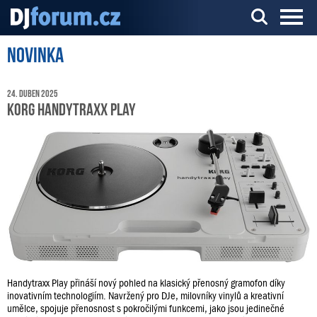
Novinka
Server o DJ technice a DJingu
24. duben 2025
KORG handytraxx play
Handytraxx Play přináší nový pohled na klasický přenosný gramofon díky
inovativním technologiím. Navržený pro DJe, milovníky vinylů a kreativní
umělce, spojuje přenosnost s pokročilými funkcemi, jako jsou jedinečné