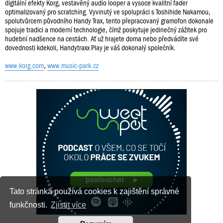
digitální efekty Korg, vestavěný audio looper a vysoce kvalitní fader
optimalizovaný pro scratching. Vyvinutý ve spolupráci s Toshihide Nakamou,
spolutvůrcem původního Handy Trax, tento přepracovaný gramofon dokonale
spojuje tradici a moderní technologie, čímž poskytuje jedinečný zážitek pro
hudební nadšence na cestách. Ať už hrajete doma nebo předvádíte své
dovednosti kdekoli, Handytraxx Play je váš dokonalý společník.
www.korg.com
,
www.music-park.cz
Tato stránka používá cookies k zajištění správné
funkčnosti.
Zjistit více