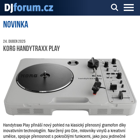
Novinka
Server o DJ technice a DJingu
24. duben 2025
KORG handytraxx play
Handytraxx Play přináší nový pohled na klasický přenosný gramofon díky
inovativním technologiím. Navržený pro DJe, milovníky vinylů a kreativní
umělce, spojuje přenosnost s pokročilými funkcemi, jako jsou jedinečné