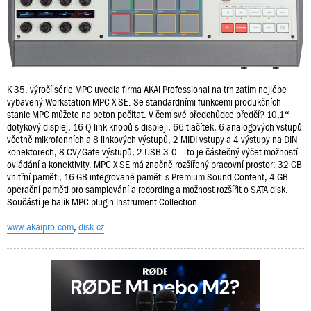
K 35. výročí série MPC uvedla firma AKAI Professional na trh zatím nejlépe
vybavený Workstation MPC X SE. Se standardními funkcemi produkčních
stanic MPC můžete na beton počítat. V čem své předchůdce předčí? 10,1“
dotykový displej, 16 Q-link knobů s displeji, 66 tlačítek, 6 analogových vstupů
včetně mikrofonních a 8 linkových výstupů, 2 MIDI vstupy a 4 výstupy na DIN
konektorech, 8 CV/Gate výstupů, 2 USB 3.0 – to je částečný výčet možností
ovládání a konektivity. MPC X SE má značně rozšířený pracovní prostor: 32 GB
vnitřní paměti, 16 GB integrované paměti s Premium Sound Content, 4 GB
operační paměti pro samplování a recording a možnost rozšířit o SATA disk.
Součástí je balík MPC plugin Instrument Collection.
www.akaipro.com
,
disk.cz